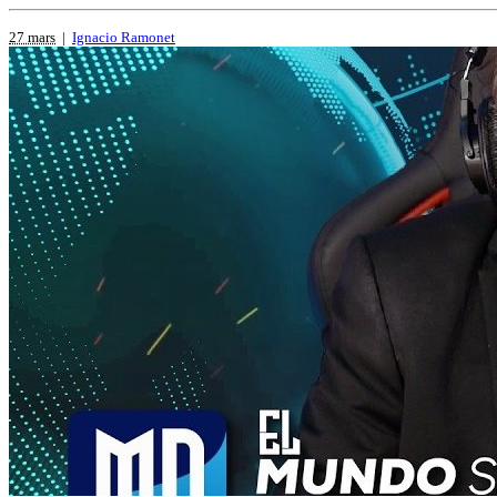
27 mars
|
Ignacio Ramonet