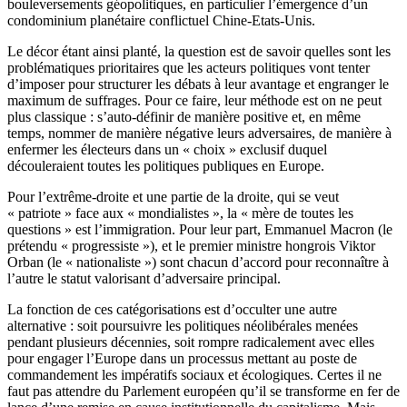
bouleversements géopolitiques, en particulier l’émergence d’un
condominium planétaire conflictuel Chine-Etats-Unis.
Le décor étant ainsi planté, la question est de savoir quelles sont les
problématiques prioritaires que les acteurs politiques vont tenter
d’imposer pour structurer les débats à leur avantage et engranger le
maximum de suffrages. Pour ce faire, leur méthode est on ne peut
plus classique : s’auto-définir de manière positive et, en même
temps, nommer de manière négative leurs adversaires, de manière à
enfermer les électeurs dans un « choix » exclusif duquel
découleraient toutes les politiques publiques en Europe.
Pour l’extrême-droite et une partie de la droite, qui se veut
« patriote » face aux « mondialistes », la « mère de toutes les
questions » est l’immigration. Pour leur part, Emmanuel Macron (le
prétendu « progressiste »), et le premier ministre hongrois Viktor
Orban (le « nationaliste ») sont chacun d’accord pour reconnaître à
l’autre le statut valorisant d’adversaire principal.
La fonction de ces catégorisations est d’occulter une autre
alternative : soit poursuivre les politiques néolibérales menées
pendant plusieurs décennies, soit rompre radicalement avec elles
pour engager l’Europe dans un processus mettant au poste de
commandement les impératifs sociaux et écologiques. Certes il ne
faut pas attendre du Parlement européen qu’il se transforme en fer de