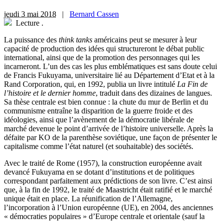
jeudi 3 mai 2018
|
Bernard Cassen
Lecture
.
L
a puissance des
think tanks
américains peut se mesurer à leur
capacité de production des idées qui structureront le débat public
international, ainsi que de la promotion des personnages qui les
incarneront. L’un des cas les plus emblématiques est sans doute celui
de Francis Fukuyama, universitaire lié au Département d’Etat et à la
Rand Corporation, qui, en 1992, publia un livre intitulé
La Fin de
l’histoire et le dernier homme
, traduit dans des dizaines de langues.
Sa thèse centrale est bien connue : la chute du mur de Berlin et du
communisme entraîne la disparition de la guerre froide et des
idéologies, ainsi que l’avènement de la démocratie libérale de
marché devenue le point d’arrivée de l’histoire universelle. Après la
défaite par KO de la parenthèse soviétique, une façon de présenter le
capitalisme comme l’état naturel (et souhaitable) des sociétés.
Avec le traité de Rome (1957), la construction européenne avait
devancé Fukuyama en se dotant d’institutions et de politiques
correspondant parfaitement aux prédictions de son livre. C’est ainsi
que, à la fin de 1992, le traité de Maastricht était ratifié et le marché
unique était en place. La réunification de l’Allemagne,
l’incorporation à l’Union européenne (UE), en 2004, des anciennes
« démocraties populaires » d’Europe centrale et orientale (sauf la