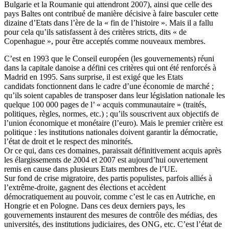
Bulgarie et la Roumanie qui attendront 2007), ainsi que celle des
pays Baltes ont contribué de manière décisive à faire basculer cette
dizaine d’Etats dans l’ère de la « fin de l’histoire ». Mais il a fallu
pour cela qu’ils satisfassent à des critères stricts, dits « de
Copenhague », pour être acceptés comme nouveaux membres.
C’est en 1993 que le Conseil européen (les gouvernements) réuni
dans la capitale danoise a défini ces critères qui ont été renforcés à
Madrid en 1995. Sans surprise, il est exigé que les Etats
candidats fonctionnent dans le cadre d’une économie de marché ;
qu’ils soient capables de transposer dans leur législation nationale les
quelque 100 000 pages de l’ « acquis communautaire » (traités,
politiques, règles, normes, etc.) ; qu’ils souscrivent aux objectifs de
l’union économique et monétaire (l’euro). Mais le premier critère est
politique : les institutions nationales doivent garantir la démocratie,
l’état de droit et le respect des minorités.
Or ce qui, dans ces domaines, paraissait définitivement acquis après
les élargissements de 2004 et 2007 est aujourd’hui ouvertement
remis en cause dans plusieurs Etats membres de l’UE.
Sur fond de crise migratoire, des partis populistes, parfois alliés à
l’extrême-droite, gagnent des élections et accèdent
démocratiquement au pouvoir, comme c’est le cas en Autriche, en
Hongrie et en Pologne. Dans ces deux derniers pays, les
gouvernements instaurent des mesures de contrôle des médias, des
universités, des institutions judiciaires, des ONG, etc. C’est l’état de