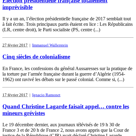
Election présidentielle française totalement
imprévisible
Il y a un an, l’élection présidentielle française de 2017 semblait tout
à fait écrite. Trois principaux partis étaient en lice : Les Républicains
(LR, centre droit), le Parti socialiste (PS, centre (...)
27 février 2017
|
Immanuel Wallerstein
Cinq siècles de colonialisme
En France, les confessions du général Aussaresses sur la pratique de
la torture par l’armée française durant la guerre d’Algérie (1954-
1962) ont ravivé les débats sur le passé colonial. Comme si, (...)
17 février 2017
|
Ignacio Ramonet
Quand Christine Lagarde faisait appel… contre les
mineurs grévistes
Le 19 décembre dernier, aux journaux télévisés de 19 h 30 de
France 3 et de 20 h de France 2, nous avons appris que la Cour de
justice de la République (CJR) avait déclaré Christine Lagarde,