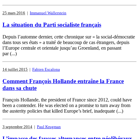
25 mars 2016
|
Immanuel Wallerstein
La situation du Parti socialiste français
Depuis l’automne dernier, cette chronique sur « la social-démocratie
dans tous ses états » a traité de beaucoup de cas étrangers, depuis
l’Europe centrale et orientale jusqu’au Groenland, en passant
par (...)
14 juillet 2015
|
Fabien Escalona
Comment François Hollande entraîne la France
dans sa chute
François Hollande, the president of France since 2012, could have
been a contender. He was elected on a promise to turn away from
the austerity policies that killed Europe’s brief, inadequate (...)
3 septembre 2014
|
Paul Krugman
L’impasse des fausses alternances entre néolibéraux