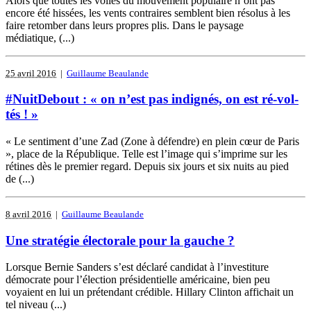
Alors que toutes les voiles du mouvement populaire n’ont pas
encore été hissées, les vents contraires semblent bien résolus à les
faire retomber dans leurs propres plis. Dans le paysage
médiatique, (...)
25 avril 2016
|
Guillaume Beaulande
#NuitDebout : « on n’est pas indignés, on est ré-vol-
tés ! »
« Le sentiment d’une Zad (Zone à défendre) en plein cœur de Paris
», place de la République. Telle est l’image qui s’imprime sur les
rétines dès le premier regard. Depuis six jours et six nuits au pied
de (...)
8 avril 2016
|
Guillaume Beaulande
Une stratégie électorale pour la gauche ?
Lorsque Bernie Sanders s’est déclaré candidat à l’investiture
démocrate pour l’élection présidentielle américaine, bien peu
voyaient en lui un prétendant crédible. Hillary Clinton affichait un
tel niveau (...)