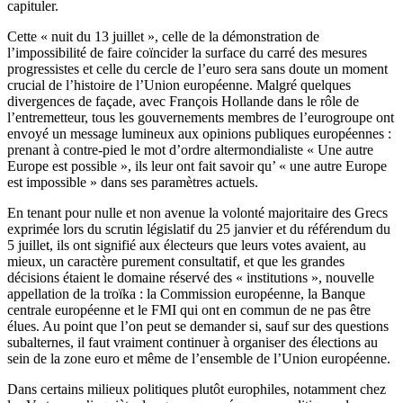
capituler.
Cette « nuit du 13 juillet », celle de la démonstration de
l’impossibilité de faire coïncider la surface du carré des mesures
progressistes et celle du cercle de l’euro sera sans doute un moment
crucial de l’histoire de l’Union européenne. Malgré quelques
divergences de façade, avec François Hollande dans le rôle de
l’entremetteur, tous les gouvernements membres de l’eurogroupe ont
envoyé un message lumineux aux opinions publiques européennes :
prenant à contre-pied le mot d’ordre altermondialiste « Une autre
Europe est possible », ils leur ont fait savoir qu’ « une autre Europe
est impossible » dans ses paramètres actuels.
En tenant pour nulle et non avenue la volonté majoritaire des Grecs
exprimée lors du scrutin législatif du 25 janvier et du référendum du
5 juillet, ils ont signifié aux électeurs que leurs votes avaient, au
mieux, un caractère purement consultatif, et que les grandes
décisions étaient le domaine réservé des « institutions », nouvelle
appellation de la troïka : la Commission européenne, la Banque
centrale européenne et le FMI qui ont en commun de ne pas être
élues. Au point que l’on peut se demander si, sauf sur des questions
subalternes, il faut vraiment continuer à organiser des élections au
sein de la zone euro et même de l’ensemble de l’Union européenne.
Dans certains milieux politiques plutôt europhiles, notamment chez