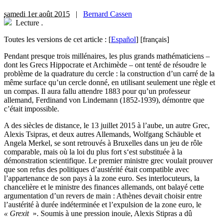
samedi 1er août 2015
|
Bernard Cassen
Lecture
.
Toutes les versions de cet article :
[
Español
]
[français]
P
endant presque trois millénaires, les plus grands mathématiciens –
dont les Grecs Hippocrate et Archimède – ont tenté de résoudre le
problème de la quadrature du cercle : la construction d’un carré de la
même surface qu’un cercle donné, en utilisant seulement une règle et
un compas. Il aura fallu attendre 1883 pour qu’un professeur
allemand, Ferdinand von Lindemann (1852-1939), démontre que
c’était impossible.
A des siècles de distance, le 13 juillet 2015 à l’aube, un autre Grec,
Alexis Tsipras, et deux autres Allemands, Wolfgang Schäuble et
Angela Merkel, se sont retrouvés à Bruxelles dans un jeu de rôle
comparable, mais où la loi du plus fort s‘est substituée à la
démonstration scientifique. Le premier ministre grec voulait prouver
que son refus des politiques d’austérité était compatible avec
l’appartenance de son pays à la zone euro. Ses interlocuteurs, la
chancelière et le ministre des finances allemands, ont balayé cette
argumentation d’un revers de main : Athènes devait choisir entre
l’austérité à durée indéterminée et l’expulsion de la zone euro, le
« Grexit
». Soumis à une pression inouïe, Alexis Stipras a dû