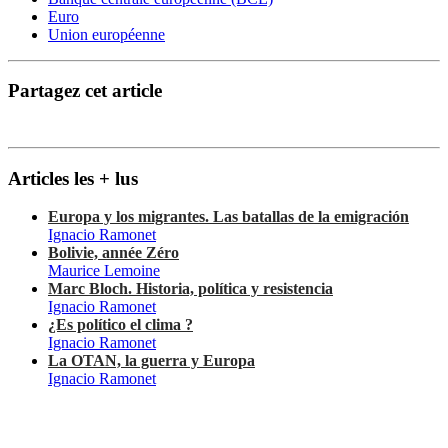
Euro
Union européenne
Partagez cet article
Articles les + lus
Europa y los migrantes. Las batallas de la emigración
Ignacio Ramonet
Bolivie, année Zéro
Maurice Lemoine
Marc Bloch. Historia, política y resistencia
Ignacio Ramonet
¿Es político el clima ?
Ignacio Ramonet
La OTAN, la guerra y Europa
Ignacio Ramonet