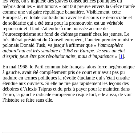
les Verts, on s’inquiète des graves conséquences politiques du
mépris dont les « institutions » ont fait preuve envers la Grèce traitée
comme une vulgaire république bananière. Visiblement, cette
Europe-là, en totale contradiction avec le discours de démocratie et
de solidarité qui a été tenu pour la promouvoir, est un véritable
repoussoir et il faut s’attendre à une poussée accrue de
l’euroscepticisme sur fond de chômage massif chez les jeunes. Le
très libéral président du Conseil européen, l’ancien premier ministre
polonais Donald Tusk, va jusqu’à affirmer que
« l’atmosphère
aujourd’hui est très similaire à 1968 en Europe. Je sens un état
d’esprit, peut-être pas révolutionnaire, mais d’impatience »
[
1
]
.
En mai 1968, le Parti communiste français, alors force hégémonique
à gauche, avait été complètement pris de court et n’avait pas pu
traduire en termes politiques la révolte étudiante qui s’était ensuite
étendue aux ouvriers. Si elle ne tire pas rapidement les leçons des
déboires d’Alexis Tsipras et du prix à payer pour le maintien dans
l’euro, la gauche radicale européenne risque fort, elle aussi, de voir
l’histoire se faire sans elle.