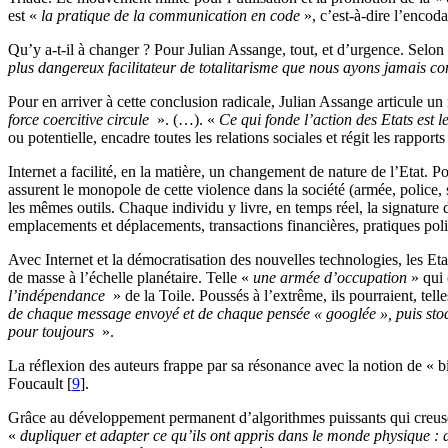
est «
la pratique de la communication en code
», c’est-à-dire l’encoda
Qu’y a-t-il à changer ? Pour Julian Assange, tout, et d’urgence. Selon
plus dangereux facilitateur de totalitarisme que nous ayons jamais c
Pour en arriver à cette conclusion radicale, Julian Assange articule un 
force coercitive circule
». (…). «
Ce qui fonde l’action des Etats est 
ou potentielle, encadre toutes les relations sociales et régit les rapports
Internet a facilité, en la matière, un changement de nature de l’Etat. 
assurent le monopole de cette violence dans la société (armée, police,
les mêmes outils. Chaque individu y livre, en temps réel, la signatur
emplacements et déplacements, transactions financières, pratiques politi
Avec Internet et la démocratisation des nouvelles technologies, les E
de masse à l’échelle planétaire. Telle «
une armée d’occupation
» qui 
l’indépendance
» de la Toile. Poussés à l’extrême, ils pourraient, tel
de chaque message envoyé et de chaque pensée « googlée », puis stock
pour toujours
».
La réflexion des auteurs frappe par sa résonance avec la notion de « bi
Foucault
[
9
]
.
Grâce au développement permanent d’algorithmes puissants qui creuse
«
dupliquer et adapter ce qu’ils ont appris dans le monde physique :