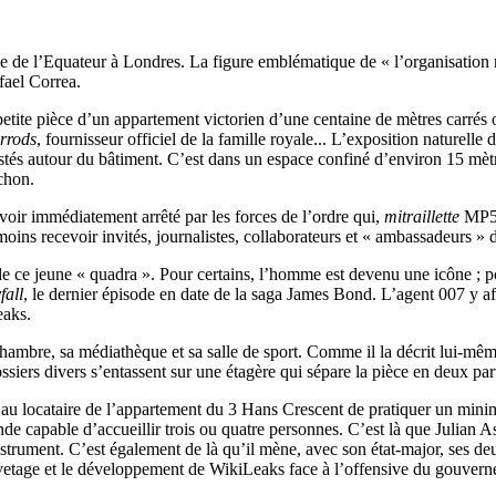
sade de l’Equateur à Londres. La figure emblématique de « l’organisatio
fael Correa.
etite pièce d’un appartement victorien d’une centaine de mètres carrés 
rrods
, fournisseur officiel de la famille royale... L’exposition naturelle 
ostés autour du bâtiment. C’est dans un espace confiné d’environ 15 mètr
chon.
voir immédiatement arrêté par les forces de l’ordre qui,
mitraillette
MP5 e
oins recevoir invités, journalistes, collaborateurs et « ambassadeurs »
 de ce jeune « quadra ». Pour certains, l’homme est devenu une icône ;
fall
, le dernier épisode en date de la saga James Bond. L’agent 007 y af
eaks.
a chambre, sa médiathèque et sa salle de sport. Comme il la décrit lui-m
siers divers s’entassent sur une étagère qui sépare la pièce en deux part
 au locataire de l’appartement du 3 Hans Crescent de pratiquer un minimu
de capable d’accueillir trois ou quatre personnes. C’est là que Julian As
 instrument. C’est également de là qu’il mène, avec son état-major, ses de
auvetage et le développement de WikiLeaks face à l’offensive du gouver