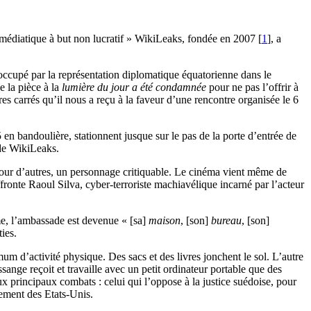
n médiatique à but non lucratif » WikiLeaks, fondée en 2007
[
1
]
, a
occupé par la représentation diplomatique équatorienne dans le
de la pièce à la
lumière du jour a été condamnée
pour ne pas l’offrir à
es carrés qu’il nous a reçu à la faveur d’une rencontre organisée le 6
n bandoulière, stationnent jusque sur le pas de la porte d’entrée de
 de WikiLeaks.
 pour d’autres, un personnage critiquable. Le cinéma vient même de
fronte Raoul Silva, cyber-terroriste machiavélique incarné par l’acteur
ême, l’ambassade est devenue « [sa]
maison
, [son]
bureau
, [son]
ies.
m d’activité physique. Des sacs et des livres jonchent le sol. L’autre
sange reçoit et travaille avec un petit ordinateur portable que des
ux principaux combats : celui qui l’oppose à la justice suédoise, pour
nement des Etats-Unis.