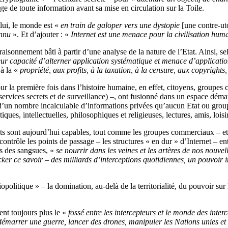
ge de toute information avant sa mise en circulation sur la Toile.
 lui, le monde est «
en train de galoper vers une dystopie
[une contre-ut
onnu
». Et d’ajouter : «
Internet est une menace pour la civilisation hum
raisonnement bâti à partir d’une analyse de la nature de l’Etat. Ainsi, sel
leur capacité d’alterner application systématique et menace d’applicatio
 à la «
propriété, aux profits, à la taxation, à la censure, aux copyrigh
Pour la première fois dans l’histoire humaine, en effet, citoyens, groupe
 services secrets et de surveillance) –, ont fusionné dans un espace dém
e d’un nombre incalculable d’informations privées qu’aucun Etat ou grou
ques, intellectuelles, philosophiques et religieuses, lectures, amis, loisi
tats sont aujourd’hui capables, tout comme les groupes commerciaux – et
contrôle les points de passage – les structures « en dur » d’Internet – 
les des sangsues, «
se nourrir dans les veines et les artères de nos nou
er ce savoir – des milliards d’interceptions quotidiennes, un pouvoir 
opolitique » – la domination, au-delà de la territorialité, du pouvoir su
nt toujours plus le «
fossé entre les intercepteurs et le monde des inter
 démarrer une guerre, lancer des drones, manipuler les Nations unies et