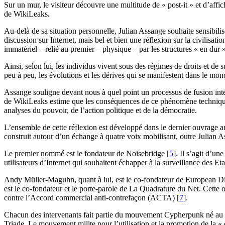
Sur un mur, le visiteur découvre une multitude de « post-it » et d’affiche
de WikiLeaks.
Au-delà de sa situation personnelle, Julian Assange souhaite sensibilise
discussion sur Internet, mais bel et bien une réflexion sur la civilis
immatériel – relié au premier – physique – par les structures « en dur » 
Ainsi, selon lui, les individus vivent sous des régimes de droits et de
peu à peu, les évolutions et les dérives qui se manifestent dans le mo
Assange souligne devant nous à quel point un processus de fusion intégr
de WikiLeaks estime que les conséquences de ce phénomène technique, 
analyses du pouvoir, de l’action politique et de la démocratie.
L’ensemble de cette réflexion est développé dans le dernier ouvrage au
construit autour d’un échange à quatre voix mobilisant, outre Juli
Le premier nommé est le fondateur de Noisebridge
[
5
]
. Il s’agit d’un
utilisateurs d’Internet qui souhaitent échapper à la surveillance des
Andy Müller-Maguhn, quant à lui, est le co-fondateur de European D
est le co-fondateur et le porte-parole de La Quadrature du Net. Cette 
contre l’Accord commercial anti-contrefaçon (ACTA)
[
7
]
.
Chacun des intervenants fait partie du mouvement Cypherpunk né au dé
Triade. Le mouvement milite pour l’utilisation et la promotion de la « 