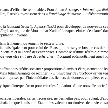
niveaux d’efficacité redoutables. Pour Julian Assange, «
Internet, qui éta
Uni, Russie) investissent dans «
l’archivage de masse
» : télécommunic
ec la
National Security Agency
(
NSA
)
pour développer de nouveaux systè
e
Eagle
au régime de Mouammar Kadhafi lorsque celui-ci s’est lancé dans 
opulation libyenne.
, dans le même mouvement, le secteur privé.
t, mais également pour celui des Etats qu’il renseigne lorsque ces dernie
publicitaire et la liberté des entreprises. Comme le résume Jérémie Zim
e vous êtes en train de rechercher ; il connaît potentiellement aussi vot
ffrant des crédits sociaux : propositions d’amis et élargissement de leur 
 Mais Julian Assange de rectifier : «
L’utilisateur de Facebook est en réali
aux entreprises par l’intermédiaire des fichiers de données compilées et 
ysique s’interpénètrent pour créer les fondations d’une nouvelle société 
émocraties libérales, certes nécessaire, ne permettra pas, pour autant, d’
roit, lorsque la raison d’Etat ou les valeurs constitutives de la vie en s