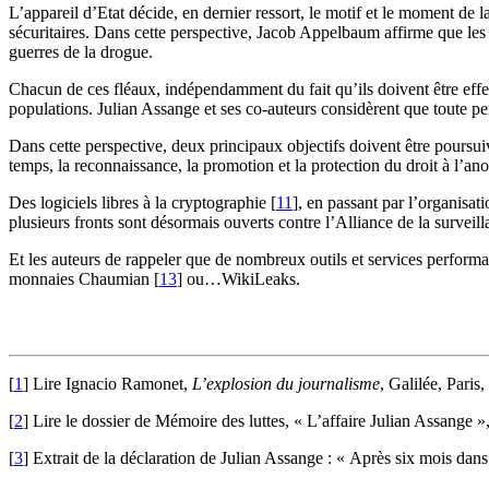
L’appareil d’Etat décide, en dernier ressort, le motif et le moment de l
sécuritaires. Dans cette perspective, Jacob Appelbaum affirme que les 
guerres de la drogue.
Chacun de ces fléaux, indépendamment du fait qu’ils doivent être eff
populations. Julian Assange et ses co-auteurs considèrent que toute 
Dans cette perspective, deux principaux objectifs doivent être poursui
temps, la reconnaissance, la promotion et la protection du droit à l’an
Des logiciels libres à la cryptographie
[
11
]
, en passant par l’organisa
plusieurs fronts sont désormais ouverts contre l’Alliance de la surveill
Et les auteurs de rappeler que de nombreux outils et services performant
monnaies Chaumian
[
13
]
ou…WikiLeaks.
[
1
]
Lire Ignacio Ramonet,
L’explosion du journalisme
, Galilée, Paris,
[
2
]
Lire le dossier de Mémoire des luttes, « L’affaire Julian Assange »,
[
3
]
Extrait de la déclaration de Julian Assange : « Après six mois dan