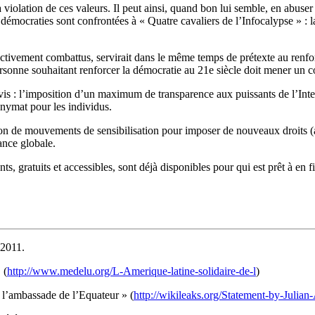
a violation de ces valeurs. Il peut ainsi, quand bon lui semble, en abuser 
démocraties sont confrontées à « Quatre cavaliers de l’Infocalypse » : la
ectivement combattus, servirait dans le même temps de prétexte au renf
personne souhaitant renforcer la démocratie au 21e siècle doit mener u
vis : l’imposition d’un maximum de transparence aux puissants de l’Inter
onymat pour les individus.
tion de mouvements de sensibilisation pour imposer de nouveaux droits (
ance globale.
s, gratuits et accessibles, sont déjà disponibles pour qui est prêt à en f
 2011.
 (
http://www.medelu.org/L-Amerique-latine-solidaire-de-l
)
s l’ambassade de l’Equateur » (
http://wikileaks.org/Statement-by-Julian