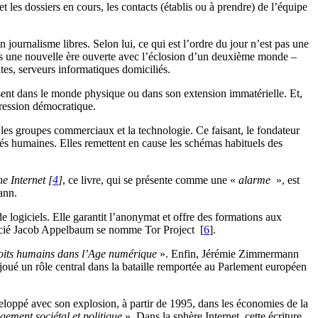
 et les dossiers en cours, les contacts (établis ou à prendre) de l’équipe
 journalisme libres. Selon lui, ce qui est l’ordre du jour n’est pas une
dans une nouvelle ère ouverte avec l’éclosion d’un deuxième monde –
ites, serveurs informatiques domiciliés.
gissent dans le monde physique ou dans son extension immatérielle. Et,
gression démocratique.
, les groupes commerciaux et la technologie. Ce faisant, le fondateur
s humaines. Elles remettent en cause les schémas habituels des
e Internet
[
4
]
, ce livre, qui se présente comme une «
alarme
», est
ann.
 logiciels. Elle garantit l’anonymat et offre des formations aux
associé Jacob Appelbaum se nomme Tor Project
[
6
]
.
roits humains dans l’Age numérique
». Enfin, Jérémie Zimmermann
 joué un rôle central dans la bataille remportée au Parlement européen
loppé avec son explosion, à partir de 1995, dans les économies de la
gement sociétal et politique
». Dans la sphère Internet, cette écriture