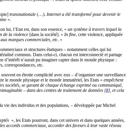
opie]
transnationale
(…).
Internet a été transformé pour devenir le
aine
».
on lui, l’Etat est, dans son essence, «
un système à travers lequel la
n de la violence
[dans la société]. »
In fine
, cette violence, appliquée
ts, aux marques commerciales, etc
. »
s commerciaux et structures étatiques – notamment celles qui lui
atérialisé commun. Dans celui-ci, chacun est interconnecté et partage
pe d’intérêt n’aurait pu imaginer capter dans le monde physique :
rs, correspondances, etc.
 souvent en étroite complicité avec eux – d’organiser une surveillance
entre le monde physique et le monde immatériel, les Etats «
empêchent
velles sociétés, se gavant de chaque échange exprimé ou communiqué,
inimaginable – dans des centres de traitement de données
[
8
]
, et cela
r la vie des individus et des populations, – développée par Michel
ceptés
», les Etats pourront, dans cet univers et dans quelques années,
 les accords commerciaux, accorder des faveurs à leur vaste réseau