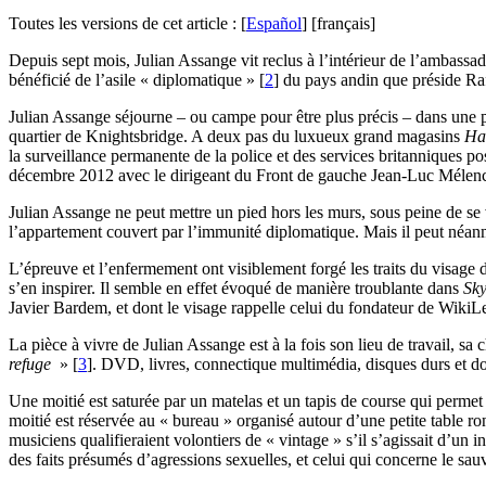
Toutes les versions de cet article :
[
Español
]
[français]
D
epuis sept mois, Julian Assange vit reclus à l’intérieur de l’ambas
bénéficié de l’asile « diplomatique »
[
2
]
du pays andin que préside Ra
Julian Assange séjourne – ou campe pour être plus précis – dans une p
quartier de Knightsbridge. A deux pas du luxueux grand magasins
Ha
la surveillance permanente de la police et des services britanniques p
décembre 2012 avec le dirigeant du Front de gauche Jean-Luc Mélen
Julian Assange ne peut mettre un pied hors les murs, sous peine de se 
l’appartement couvert par l’immunité diplomatique. Mais il peut néanm
L’épreuve et l’enfermement ont visiblement forgé les traits du visage
s’en inspirer. Il semble en effet évoqué de manière troublante dans
Sky
Javier Bardem, et dont le visage rappelle celui du fondateur de WikiL
La pièce à vivre de Julian Assange est à la fois son lieu de travail, s
refuge
»
[
3
]
. DVD, livres, connectique multimédia, disques durs et dos
Une moitié est saturée par un matelas et un tapis de course qui permet
moitié est réservée au « bureau » organisé autour d’une petite table ron
musiciens qualifieraient volontiers de « vintage » s’il s’agissait d’un
des faits présumés d’agressions sexuelles, et celui qui concerne le s