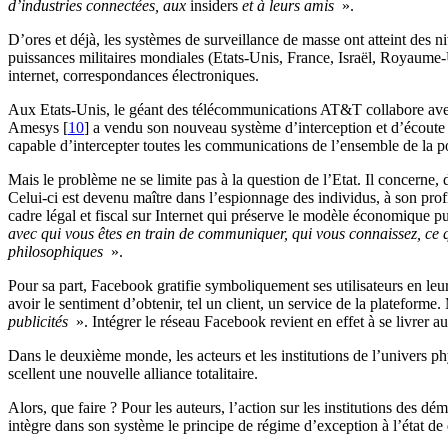
d’industries connectées, aux
insiders
et à leurs amis
».
D’ores et déjà, les systèmes de surveillance de masse ont atteint des 
puissances militaires mondiales (Etats-Unis, France, Israël, Royaume-
internet, correspondances électroniques.
Aux Etats-Unis, le géant des télécommunications AT&T collabore av
Amesys
[
10
]
a vendu son nouveau système d’interception et d’écout
capable d’intercepter toutes les communications de l’ensemble de la p
Mais le problème ne se limite pas à la question de l’Etat. Il concerne
Celui-ci est devenu maître dans l’espionnage des individus, à son profi
cadre légal et fiscal sur Internet qui préserve le modèle économique 
avec qui vous êtes en train de communiquer, qui vous connaissez, ce qu
philosophiques
».
Pour sa part, Facebook gratifie symboliquement ses utilisateurs en leur o
avoir le sentiment d’obtenir, tel un client, un service de la plateforme.
publicités
». Intégrer le réseau Facebook revient en effet à se livrer 
Dans le deuxième monde, les acteurs et les institutions de l’univers ph
scellent une nouvelle alliance totalitaire.
Alors, que faire ? Pour les auteurs, l’action sur les institutions des d
intègre dans son système le principe de régime d’exception à l’état de d