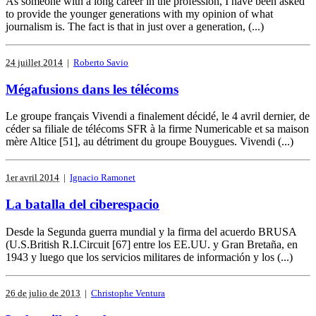
As someone with a long career in the profession, I have been asked
to provide the younger generations with my opinion of what
journalism is. The fact is that in just over a generation, (...)
24 juillet 2014
|
Roberto Savio
Mégafusions dans les télécoms
Le groupe français Vivendi a finalement décidé, le 4 avril dernier, de
céder sa filiale de télécoms SFR à la firme Numericable et sa maison
mère Altice [51], au détriment du groupe Bouygues. Vivendi (...)
1er avril 2014
|
Ignacio Ramonet
La batalla del ciberespacio
Desde la Segunda guerra mundial y la firma del acuerdo BRUSA
(U.S.British R.I.Circuit [67] entre los EE.UU. y Gran Bretaña, en
1943 y luego que los servicios militares de información y los (...)
26 de julio de 2013
|
Christophe Ventura