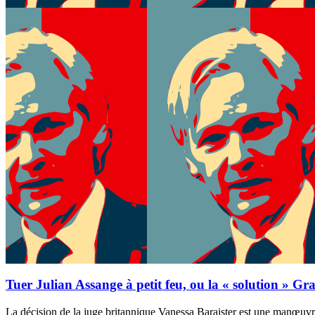
Tuer Julian Assange à petit feu, ou la « solution » Gr
La décision de la juge britannique Vanessa Baraister est une manœuvre 