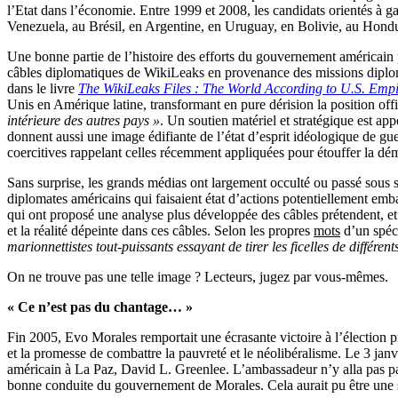
l’Etat dans l’économie. Entre 1999 et 2008, les candidats orientés à g
Venezuela, au Brésil, en Argentine, en Uruguay, en Bolivie, au Hondu
Une bonne partie de l’histoire des efforts du gouvernement américain pou
câbles diplomatiques de WikiLeaks en provenance des missions diplom
dans le livre
The WikiLeaks Files : The World According to U.S. Empi
Unis en Amérique latine, transformant en pure dérision la position of
intérieure des autres pays »
. Un soutien matériel et stratégique est ap
donnent aussi une image édifiante de l’état d’esprit idéologique de gue
coercitives rappelant celles récemment appliquées pour étouffer la dé
Sans surprise, les grands médias ont largement occulté ou passé sous s
diplomates américains qui faisaient état d’actions potentiellement emba
qui ont proposé une analyse plus développée des câbles prétendent, et c
et la réalité dépeinte dans ces câbles. Selon les propres
mots
d’un spéci
marionnettistes tout-puissants essayant de tirer les ficelles de différe
On ne trouve pas une telle image ? Lecteurs, jugez par vous-mêmes.
« Ce n’est pas du chantage… »
Fin 2005, Evo Morales remportait une écrasante victoire à l’élection p
et la promesse de combattre la pauvreté et le néolibéralisme. Le 3 janvi
américain à La Paz, David L. Greenlee. L’ambassadeur n’y alla pas par 
bonne conduite du gouvernement de Morales. Cela aurait pu être une