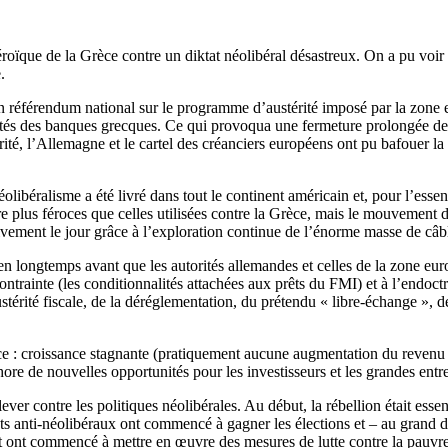
roïque de la Grèce contre un diktat néolibéral désastreux. On a pu voir 
.
référendum national sur le programme d’austérité imposé par la zone e
idités des banques grecques. Ce qui provoqua une fermeture prolongée de
ité, l’Allemagne et le cartel des créanciers européens ont pu bafouer la
olibéralisme a été livré dans tout le continent américain et, pour l’ess
e plus féroces que celles utilisées contre la Grèce, mais le mouvement d
ivement le jour grâce à l’exploration continue de l’énorme masse de câ
en longtemps avant que les autorités allemandes et celles de la zone eu
ontrainte (les conditionnalités attachées aux prêts du FMI) et à l’endoc
stérité fiscale, de la déréglementation, du prétendu « libre-échange », d
ce : croissance stagnante (pratiquement aucune augmentation du revenu 
ore de nouvelles opportunités pour les investisseurs et les grandes entrep
ever contre les politiques néolibérales. Au début, la rébellion était ess
ts anti-néolibéraux ont commencé à gagner les élections et – au grand d
ont commencé à mettre en œuvre des mesures de lutte contre la pauvreté,