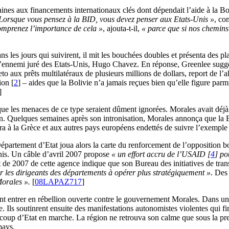
ines aux financements internationaux clés dont dépendait l’aide à la B
Lorsque vous pensez à la BID, vous devez penser aux Etats-Unis »
, co
comprenez l’importance de cela »
, ajouta-t-il,
« parce que si nos chemins 
s jours qui suivirent, il mit les bouchées doubles et présenta des plan
c l’ennemi juré des Etats-Unis, Hugo Chavez. En réponse, Greenlee sug
o aux prêts multilatéraux de plusieurs millions de dollars, report de l’
ion
[
2
]
– aides que la Bolivie n’a jamais reçues bien qu’elle figure parm
]
 que les menaces de ce type seraient dûment ignorées. Morales avait déj
in. Quelques semaines après son intronisation, Morales annonça que la Bol
ra à la Grèce et aux autres pays européens endettés de suivre l’exemple 
épartement d’Etat joua alors la carte du renforcement de l’opposition b
nis. Un câble d’avril 2007 propose
« un effort accru de l’USAID
[
4
]
pou
 de 2007 de cette agence indique que son Bureau des initiatives de trans
r les dirigeants des départements à opérer plus stratégiquement ».
Des 
orales ».
[
08LAPAZ717
]
ent entrer en rébellion ouverte contre le gouvernement Morales. Dans un
le. Ils soutinrent ensuite des manifestations autonomistes violentes qui f
coup d’Etat en marche. La région ne retrouva son calme que sous la pre
pays.