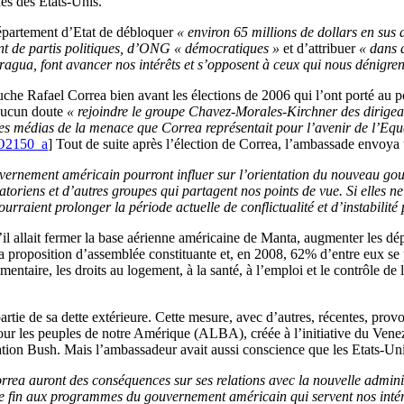
es des Etats-Unis.
partement d’Etat de débloquer
« environ 65 millions de dollars en sus 
nt de partis politiques, d’ONG « démocratiques »
et d’attribuer
« dans 
agua, font avancer nos intérêts et s’opposent à ceux qui nous dénigren
he Rafael Correa bien avant les élections de 2006 qui l’ont porté au po
 aucun doute
« rejoindre le groupe Chavez-Morales-Kirchner des dirigean
es médias de la menace que Correa représentait pour l’avenir de l’Equat
O2150_a
] Tout de suite après l’élection de Correa, l’ambassade envoya
 gouvernement américain pourront influer sur l’orientation du nouveau
oriens et d’autres groupes qui partagent nos points de vue. Si elles ne 
urraient prolonger la période actuelle de conflictualité et d’instabilité 
l allait fermer la base aérienne américaine de Manta, augmenter les dép
 la proposition d’assemblée constituante et, en 2008, 62% d’entre eux se
entaire, les droits au logement, à la santé, à l’emploi et le contrôle de l
rtie de sa dette extérieure. Cette mesure, avec d’autres, récentes, prov
ur les peuples de notre Amérique (ALBA), créée à l’initiative du Vene
on Bush. Mais l’ambassadeur avait aussi conscience que les Etats-Unis
rrea auront des conséquences sur ses relations avec la nouvelle admin
fin aux programmes du gouvernement américain qui servent nos intérêts 