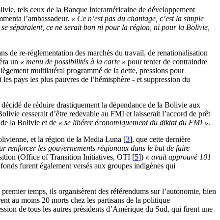
olivie, tels ceux de la Banque interaméricaine de développement
mmenta l’ambassadeur.
« Ce n’est pas du chantage, c’est la simple
se séparaient, ce ne serait bon ni pour la région, ni pour la Bolivie,
s de re-réglementation des marchés du travail, de renationalisation
géra un
« menu de possibilités à la carte »
pour tenter de contraindre
allègement multilatéral programmé de la dette, pressions pour
i les pays les plus pauvres de l’hémisphère - et suppression du
à décidé de réduire drastiquement la dépendance de la Bolivie aux
ivie cesserait d’être redevable au FMI et laisserait l’accord de prêt
de la Bolivie et de
« se libérer économiquement du diktat du FMI »
.
olivienne, et la région de la Media Luna
[
3
]
, que cette dernière
r renforcer les gouvernements régionaux dans le but de faire
ition (Office of Transition Initiatives, OTI
[
5
]
)
« avait approuvé 101
fonds furent également versés aux groupes indigènes qui
 premier temps, ils organisèrent des référendums sur l’autonomie, bien
irent au moins 20 morts chez les partisans de la politique
ssion de tous les autres présidents d’Amérique du Sud, qui firent une