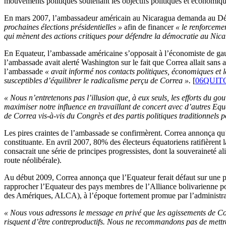
mouvements politiques soutenant les objectifs politiques et économiqu
En mars 2007, l’ambassadeur américain au Nicaragua demanda au Dé
prochaines élections présidentielles »
afin de financer
« le renforceme
qui mènent des actions critiques pour défendre la démocratie au Nicar
En Equateur, l’ambassade américaine s’opposait à l’économiste de gauc
l’ambassade avait alerté Washington sur le fait que Correa allait sans
l’ambassade
« avait informé nos contacts politiques, économiques et l
susceptibles d’équilibrer le radicalisme perçu de Correa ».
[
06QUIT
« Nous n’entretenons pas l’illusion que, à eux seuls, les efforts du
maximiser notre influence en travaillant de concert avec d’autres Equat
de Correa vis-à-vis du Congrès et des partis politiques traditionnels po
Les pires craintes de l’ambassade se confirmèrent. Correa annonça qu’i
constituante. En avril 2007, 80% des électeurs équatoriens ratifièrent
consacrait une série de principes progressistes, dont la souveraineté alim
route néolibérale).
Au début 2009, Correa annonça que l’Equateur ferait défaut sur une pa
rapprocher l’Equateur des pays membres de l’Alliance bolivarienne po
des Amériques, ALCA), à l’époque fortement promue par l’administrati
« Nous vous adressons le message en privé que les agissements de Co
risquent d’être contreproductifs. Nous ne recommandons pas de mettre 