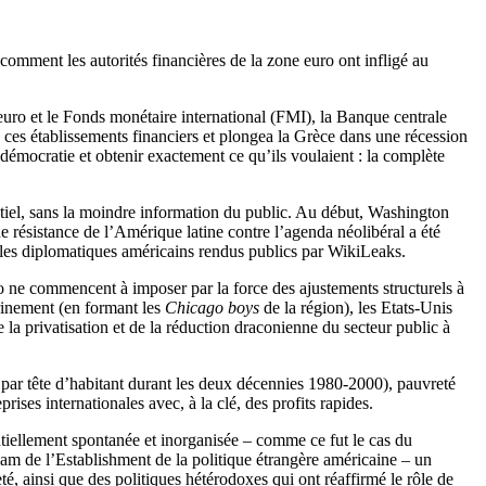
comment les autorités financières de la zone euro ont infligé au
uro et le Fonds monétaire international (FMI), la Banque centrale
 ces établissements financiers et plongea la Grèce dans une récession
 démocratie et obtenir exactement ce qu’ils voulaient : la complète
entiel, sans la moindre information du public. Au début, Washington
e résistance de l’Amérique latine contre l’agenda néolibéral a été
bles diplomatiques américains rendus publics par WikiLeaks.
ro ne commencent à imposer par la force des ajustements structurels à
trinement (en formant les
Chicago boys
de la région), les Etats-Unis
e la privatisation et de la réduction draconienne du secteur public à
par tête d’habitant durant les deux décennies 1980-2000), pauvreté
rises internationales avec, à la clé, des profits rapides.
entiellement spontanée et inorganisée – comme ce fut le cas du
am de l’Establishment de la politique étrangère américaine – un
 ainsi que des politiques hétérodoxes qui ont réaffirmé le rôle de