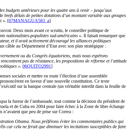
des budgets antérieurs pour les quatre ans à venir – jusqu’aux
de brefs délais de petites dotations d’un montant variable aux groupes
t ».
[
07MANAGUA583_a
]
uvoir. Deux mois avant ce scrutin, le conseiller politique de
ts nationalistes-populistes sud-américains ».
Il faisait remarquer que
eur, et il avait activement découragé les alliances politiques
 un câble au Département d’Etat avec son plan stratégique :
 gouvernement ou du Congrès équatoriens, mais nous espérons
rencontrent pas de résistance, les propositions de réforme et l’attitude
politiques »
.
06QUITO2991
]
enses sociales et mettre en route l’élection d’une assemblée
 prononcèrent en faveur d’une nouvelle constitution. Ce texte
’exécutif sur la banque centrale (un véritable interdit dans la feuille de
oqua la fureur de l’ambassade, tout comme la décision du président de
zuela et de Cuba en 2004 pour faire échec à la Zone de libre échange
 n’avaient que peu de prise sur Correa :
istration Obama. Nous préférons éviter les commentaires publics qui
car cela ne ferait que diminuer les incitations susceptibles de faire