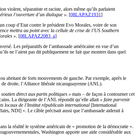
 violent, séparatiste et raciste, alors même qu’ils parlaient
rieux l’ouverture d’un dialogue ».
[
08LAPAZ1931
]
d’un coup d’Etat contre le président Evo Morales, voire de son
ence mettra au point avec la cellule de crise de l’US Southern
Morales »
. [
08LAPAZ2083_a
]
enversé. Les préparatifs de l’ambassade américaine en vue d’un
u’ils ne l’aient pas dit publiquement ne fait que montrer dans quel
 ou abritant de forts mouvements de gauche. Par exemple, après le
 de droite, l’Alliance libérale nicaraguayenne (ANL).
soutien direct aux partis politiques »
mais – de façon à contourner cet
ains. La dirigeante de l’ANL répondit qu’elle allait
« faire parvenir
s locaux de l’Institut républicain international
[International
fairs, NDI] ». Le câble précisait aussi que l’ambassade aiderait à
ans la réalité le système américain de « promotion de la démocratie ».
paragouvernementales, Washington apporte une aide considérable aux