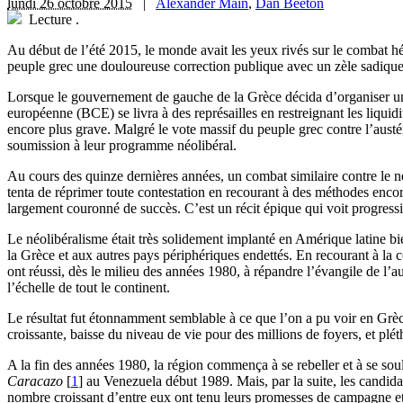
lundi 26 octobre 2015
|
Alexander Main
,
Dan Beeton
Lecture
.
A
u début de l’été 2015, le monde avait les yeux rivés sur le combat hé
peuple grec une douloureuse correction publique avec un zèle sadique
Lorsque le gouvernement de gauche de la Grèce décida d’organiser un 
européenne (BCE) se livra à des représailles en restreignant les liqu
encore plus grave. Malgré le vote massif du peuple grec contre l’austér
soumission à leur programme néolibéral.
Au cours des quinze dernières années, un combat similaire contre le né
tenta de réprimer toute contestation en recourant à des méthodes encor
largement couronné de succès. C’est un récit épique qui voit progress
Le néolibéralisme était très solidement implanté en Amérique latine bi
la Grèce et aux autres pays périphériques endettés. En recourant à la c
ont réussi, dès le milieu des années 1980, à répandre l’évangile de l’au
l’échelle de tout le continent.
Le résultat fut étonnamment semblable à ce que l’on a pu voir en Grè
croissante, baisse du niveau de vie pour des millions de foyers, et pléth
A la fin des années 1980, la région commença à se rebeller et à se soul
Caracazo
[
1
]
au Venezuela début 1989. Mais, par la suite, les candida
nombre croissant d’entre eux ont tenu leurs promesses de campagne et 