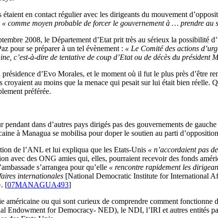
étaient en contact régulier avec les dirigeants du mouvement d’opposition
e
« comme moyen probable de forcer le gouvernement à … prendre au sé
ptembre 2008, le Département d’Etat prit très au sérieux la possibilité 
Paz pour se préparer à un tel évènement :
« Le Comité des actions d’urg
e, c’est-à-dire de tentative de coup d’Etat ou de décès du président 
 présidence d’Evo Morales, et le moment où il fut le plus près d’être r
 croyaient au moins que la menace qui pesait sur lui était bien réelle. Q
ablement préférée.
ur pendant dans d’autres pays dirigés pas des gouvernements de gauche
aine à Managua se mobilisa pour doper le soutien au parti d’opposition
ation de l’ANL et lui expliqua que les Etats-Unis
« n’accordaient pas de 
on avec des ONG amies qui, elles, pourraient recevoir des fonds améric
l’ambassade s’arrangea pour qu’elle
« rencontre rapidement les dirigeant
faires internationales
[National Democratic Institute for International Af
. [
07MANAGUA493
]
matie américaine ou qui sont curieux de comprendre comment fonctionne d
onal Endowment for Democracy- NED), le NDI, l’IRI et autres entités 