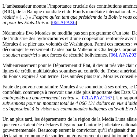
L’ambassadeur montra l’importance cruciale des contributions américa
(BID), de la Banque mondiale et du Fonds monétaire international.
« 
réalité »
(…)
« J’espère qu’en tant que président de la Bolivie vous 
ni pour les Etats-Unis ».
[
06LAPAZ6
]
Néanmoins Evo Morales ne modifia pas son programme d’un iota. Dans le
de l’industrie des hydrocarbures et d’une coopération renforcée ave
Morales à se plier aux volontés de Washington. Parmi ces mesures : vet
décourager le versement d’aides par la Millenium Challenge Corporat
« soutien matériel »
aux forces de sécurité boliviennes. [
06LAPAZ93
Malheureusement pour le Département d’Etat, il devint très vite clair
lignes de crédit multilatérales soumises au contrôle du Trésor américa
du Fonds expirer à son terme. Des années plus tard, Morales conseille
Faute de pouvoir contraindre Morales à se soumettre à ses ordres, le D
contrôlait, commença à recevoir une aide plus importante des Etats-U
contrepoids au gouvernement central ».
[
07LAPAZ1167
]. Un rapport
subventions pour un montant total de 4 066 131 dollars en vue d’aide
« s’opposaient à la vision des communautés indigènes qu’avait Evo M
Un an plus tard, les départements de la région de la Media Luna allai
que ceux-ci aient été déclarés illégaux par l’autorité judiciaire nationa
gouvernementale. Beaucoup eurent la conviction qu’il s’agissait d’un 
déclaration commune de soutien au gouvernement constitutionnel du 