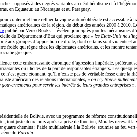
auche – opposés à des degrés variables au néolibéralisme et à l’hégémoni
ras, en Equateur, au Nicaragua et au Paraguay.
r contenir et faire refluer la vague anti-néolibérale est accessible à tra
atiques américaines de la région, du début des années 2000 à 2010. L
re
publié par Verso Books – révèlent jour après jour les mécanismes d’in
ficielle du Département d’Etat qui proclame que
« les Etats-Unis ne s’in
porté aux groupes d’opposition de droite, dont certains sont violents et 
rre froide qui règne chez les diplomates américains, et les montre tenta
mocratie grecque.
ilence cette embarrassante chronique d’agression impériale, préférant se
rrassantes ou illicites de la part de responsables étrangers. Les quelque
e n’est guère étonnant, qu’il n’existe pas de véritable fossé entre la rhé
aliste américain des relations internationales,
« on n’y trouve nullemen
nts gouvernements pour servir les intérêts de leurs grandes entreprises »
.
résidentielle de Bolivie, avec un programme de réforme constitutionnelle
er, tout juste deux jours après sa prise de fonction, Morales recevait la
quatre chemins : l’aide multilatérale à la Bolivie, soumise au feu vert 
 scène du
Parrain
.