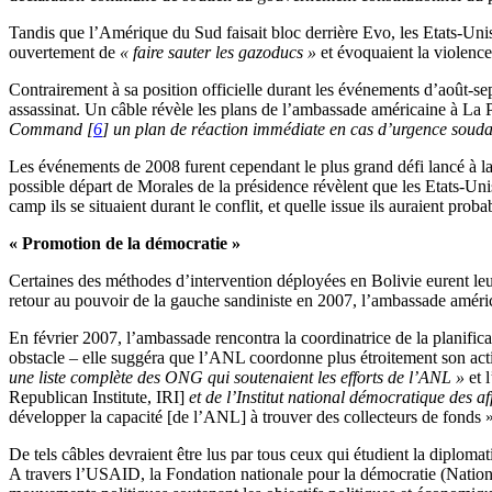
Tandis que l’Amérique du Sud faisait bloc derrière Evo, les Etats-Unis 
ouvertement de
« faire sauter les gazoducs »
et évoquaient la violenc
Contrairement à sa position officielle durant les événements d’août-se
assassinat. Un câble révèle les plans de l’ambassade américaine à La 
Command
[
6
]
un plan de réaction immédiate en cas d’urgence soudain
Les événements de 2008 furent cependant le plus grand défi lancé à la
possible départ de Morales de la présidence révèlent que les Etats-Unis
camp ils se situaient durant le conflit, et quelle issue ils auraient prob
« Promotion de la démocratie »
Certaines des méthodes d’intervention déployées en Bolivie eurent le
retour au pouvoir de la gauche sandiniste en 2007, l’ambassade améric
En février 2007, l’ambassade rencontra la coordinatrice de la planific
obstacle – elle suggéra que l’ANL coordonne plus étroitement son acti
une liste complète des ONG qui soutenaient les efforts de l’ANL »
et 
Republican Institute, IRI]
et de l’Institut national démocratique des af
développer la capacité [de l’ANL] à trouver des collecteurs de fonds »
De tels câbles devraient être lus par tous ceux qui étudient la diplo
A travers l’USAID, la Fondation nationale pour la démocratie (Nati