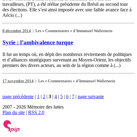
travailleurs, (PT), a été réélue présidente du Brésil au second tour
des élections. Elle s’est ainsi imposée avec une faible avance face à
Aécio (...)
8 décembre 2014
| Les « Commentaires » d’Immanuel Wallerstein
Syrie : l’ambivalence turque
Il fut un temps où, en dépit des nombreux revirements de politiques
et d’alliances stratégiques survenant au Moyen-Orient, les objectifs
premiers des divers acteurs, au sein de la région comme à (...)
17 novembre 2014
| Les « Commentaires » d’Immanuel Wallerstein
page précédente
|
1
|
2
|
3
|
4
|
5
|
6
|
7
|
page suivante
2007 - 2026 Mémoire des luttes
Plan du site
|
RSS 2.0