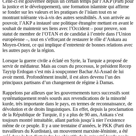
Celle-ci est gouvernée depuis un certain temps par l’AKP (Parti pour
la justice et le développement), une formation islamiste qui affirme
se fonder sur les valeurs et les pratiques de l’islam tout en se
montrant tolérante vis-à-vis des autres sensibilités. A son arrivée au
pouvoir, l’AKP a instauré une politique étrangère mettant en avant le
souhait de maintenir ses liens avec l’Occident – pour preuve, son
statut de membre de l’OTAN et de candidat à l’entrée dans l’Union
européenne –, tout en s’efforçant de restaurer le rôle d’Ankara au
Moyen-Orient, ce qui implique d’entretenir de bonnes relations avec
les autres pays de la région.
Lorsque la guerre civile a éclaté en Syrie, la Turquie a proposé de
servir de médiateur. Mais au cours du processus, le président Recep
Tayyip Erdogan s’est mis à soupçonner Bachar Al-Assad de lui
avoir menti. Profondément insulté, il est alors devenu l’un des
principaux partisans d’un changement de régime à Damas.
Rappelons par ailleurs que les gouvernements turcs successifs sont
systématiquement restés sourds aux revendications de la minorité
kurde, très importante dans le pays, en termes de reconnaissance, de
dévolution et de droits linguistiques. En effet, depuis la proclamation
de la République de Turquie, il y a plus de 90 ans, Ankara s’est
toujours montré intraitable, allant parfois jusqu’à nier l’existence
même de ce peuple. Il y a une trentaine d’années, le PKK (Parti des
travailleurs du Kurdistan), un mouvement marxiste-léniniste, a été