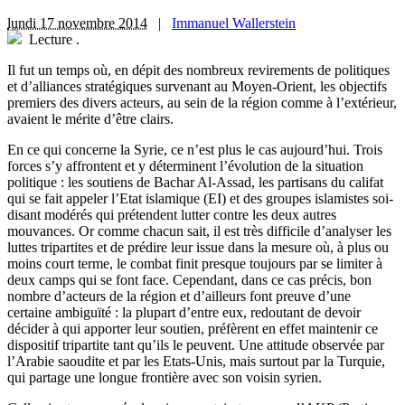
lundi 17 novembre 2014
|
Immanuel Wallerstein
Lecture
.
I
l fut un temps où, en dépit des nombreux revirements de politiques
et d’alliances stratégiques survenant au Moyen-Orient, les objectifs
premiers des divers acteurs, au sein de la région comme à l’extérieur,
avaient le mérite d’être clairs.
En ce qui concerne la Syrie, ce n’est plus le cas aujourd’hui. Trois
forces s’y affrontent et y déterminent l’évolution de la situation
politique : les soutiens de Bachar Al-Assad, les partisans du califat
qui se fait appeler l’Etat islamique (EI) et des groupes islamistes soi-
disant modérés qui prétendent lutter contre les deux autres
mouvances. Or comme chacun sait, il est très difficile d’analyser les
luttes tripartites et de prédire leur issue dans la mesure où, à plus ou
moins court terme, le combat finit presque toujours par se limiter à
deux camps qui se font face. Cependant, dans ce cas précis, bon
nombre d’acteurs de la région et d’ailleurs font preuve d’une
certaine ambiguïté : la plupart d’entre eux, redoutant de devoir
décider à qui apporter leur soutien, préfèrent en effet maintenir ce
dispositif tripartite tant qu’ils le peuvent. Une attitude observée par
l’Arabie saoudite et par les Etats-Unis, mais surtout par la Turquie,
qui partage une longue frontière avec son voisin syrien.