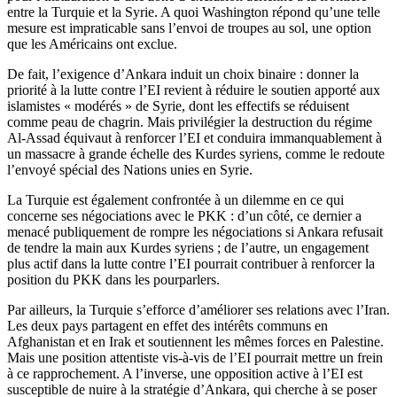
entre la Turquie et la Syrie. A quoi Washington répond qu’une telle
mesure est impraticable sans l’envoi de troupes au sol, une option
que les Américains ont exclue.
De fait, l’exigence d’Ankara induit un choix binaire : donner la
priorité à la lutte contre l’EI revient à réduire le soutien apporté aux
islamistes « modérés » de Syrie, dont les effectifs se réduisent
comme peau de chagrin. Mais privilégier la destruction du régime
Al-Assad équivaut à renforcer l’EI et conduira immanquablement à
un massacre à grande échelle des Kurdes syriens, comme le redoute
l’envoyé spécial des Nations unies en Syrie.
La Turquie est également confrontée à un dilemme en ce qui
concerne ses négociations avec le PKK : d’un côté, ce dernier a
menacé publiquement de rompre les négociations si Ankara refusait
de tendre la main aux Kurdes syriens ; de l’autre, un engagement
plus actif dans la lutte contre l’EI pourrait contribuer à renforcer la
position du PKK dans les pourparlers.
Par ailleurs, la Turquie s’efforce d’améliorer ses relations avec l’Iran.
Les deux pays partagent en effet des intérêts communs en
Afghanistan et en Irak et soutiennent les mêmes forces en Palestine.
Mais une position attentiste vis-à-vis de l’EI pourrait mettre un frein
à ce rapprochement. A l’inverse, une opposition active à l’EI est
susceptible de nuire à la stratégie d’Ankara, qui cherche à se poser