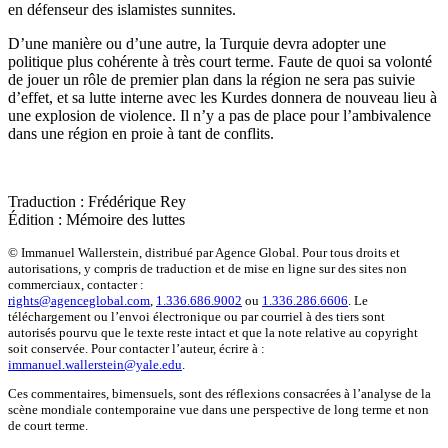
en défenseur des islamistes sunnites.
D’une manière ou d’une autre, la Turquie devra adopter une
politique plus cohérente à très court terme. Faute de quoi sa volonté
de jouer un rôle de premier plan dans la région ne sera pas suivie
d’effet, et sa lutte interne avec les Kurdes donnera de nouveau lieu à
une explosion de violence. Il n’y a pas de place pour l’ambivalence
dans une région en proie à tant de conflits.
Traduction : Frédérique Rey
Édition : Mémoire des luttes
© Immanuel Wallerstein, distribué par Agence Global. Pour tous droits et
autorisations, y compris de traduction et de mise en ligne sur des sites non
commerciaux, contacter :
rights@agenceglobal.com
,
1.336.686.9002
ou
1.336.286.6606
. Le
téléchargement ou l’envoi électronique ou par courriel à des tiers sont
autorisés pourvu que le texte reste intact et que la note relative au copyright
soit conservée. Pour contacter l’auteur, écrire à :
immanuel.wallerstein@yale.edu
.
Ces commentaires, bimensuels, sont des réflexions consacrées à l’analyse de la
scène mondiale contemporaine vue dans une perspective de long terme et non
de court terme.