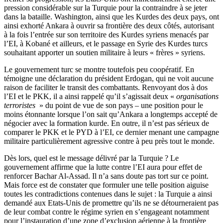
pression considérable sur la Turquie pour la contraindre à se jeter
dans la bataille. Washington, ainsi que les Kurdes des deux pays, ont
ainsi exhorté Ankara à ouvrir sa frontière des deux côtés, autorisant
à la fois l’entrée sur son territoire des Kurdes syriens menacés par
l’EI, à Kobané et ailleurs, et le passage en Syrie des Kurdes turcs
souhaitant apporter un soutien militaire à leurs « frères » syriens.
Le gouvernement turc se montre toutefois peu coopératif. En
témoigne une déclaration du président Erdogan, qui ne voit aucune
raison de faciliter le transit des combattants. Renvoyant dos à dos
l’EI et le PKK, il a ainsi rappelé qu’il s’agissait deux «
organisations
terroristes
» du point de vue de son pays – une position pour le
moins étonnante lorsque l’on sait qu’Ankara a longtemps accepté de
négocier avec la formation kurde. En outre, il n’est pas sérieux de
comparer le PKK et le PYD à l’EI, ce dernier menant une campagne
militaire particulièrement agressive contre à peu près tout le monde.
Dès lors, quel est le message délivré par la Turquie ? Le
gouvernement affirme que la lutte contre l’EI aura pour effet de
renforcer Bachar Al-Assad. Il n’a sans doute pas tort sur ce point.
Mais force est de constater que formuler une telle position aiguise
toutes les contradictions contenues dans le sujet : la Turquie a ainsi
demandé aux Etats-Unis de promettre qu’ils ne se détourneraient pas
de leur combat contre le régime syrien en s’engageant notamment
pour l’instauration d’une zone d’exclusion aérienne à la frontière