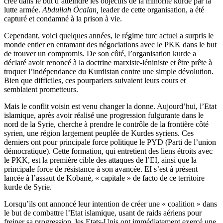
créé dans le but d’atteindre les objectifs de la minorité kurde par la
lutte armée.
Abdullah Öcalan
,
leader de cette organisation, a été
capturé et condamné à la prison à vie.
Cependant, voici quelques années, le régime turc actuel a surpris le
monde entier en entamant des négociations avec le PKK dans le but
de trouver un compromis. De son côté, l’organisation kurde a
déclaré avoir renoncé à la doctrine marxiste-léniniste et être prête à
troquer l’indépendance du Kurdistan contre une simple dévolution.
Bien que difficiles, ces pourparlers suivaient leurs cours et
semblaient prometteurs.
Mais le conflit voisin est venu changer la donne. Aujourd’hui, l’Etat
islamique, après avoir réalisé une progression fulgurante dans le
nord de la Syrie, cherche à prendre le contrôle de la frontière côté
syrien, une région largement peuplée de Kurdes syriens. Ces
derniers ont pour principale force politique le PYD (Parti de l’union
démocratique). Cette formation, qui entretient des liens étroits avec
le PKK, est la première cible des attaques de l’EI, ainsi que la
principale force de résistance à son avancée. EI s’est à présent
lancée à l’assaut de Kobané, « capitale » de facto de ce territoire
kurde de Syrie.
Lorsqu’ils ont annoncé leur intention de créer une « coalition » dans
le but de combattre l’Etat islamique, usant de raids aériens pour
freiner sa progression, les Etats-Unis ont immédiatement exercé une