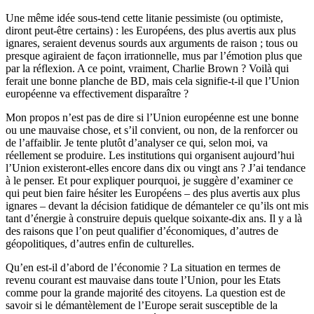
Une même idée sous-tend cette litanie pessimiste (ou optimiste,
diront peut-être certains) : les Européens, des plus avertis aux plus
ignares, seraient devenus sourds aux arguments de raison ; tous ou
presque agiraient de façon irrationnelle, mus par l’émotion plus que
par la réflexion. A ce point, vraiment, Charlie Brown ? Voilà qui
ferait une bonne planche de BD, mais cela signifie-t-il que l’Union
européenne va effectivement disparaître ?
Mon propos n’est pas de dire si l’Union européenne est une bonne
ou une mauvaise chose, et s’il convient, ou non, de la renforcer ou
de l’affaiblir. Je tente plutôt d’analyser ce qui, selon moi, va
réellement se produire. Les institutions qui organisent aujourd’hui
l’Union existeront-elles encore dans dix ou vingt ans ? J’ai tendance
à le penser. Et pour expliquer pourquoi, je suggère d’examiner ce
qui peut bien faire hésiter les Européens – des plus avertis aux plus
ignares – devant la décision fatidique de démanteler ce qu’ils ont mis
tant d’énergie à construire depuis quelque soixante-dix ans. Il y a là
des raisons que l’on peut qualifier d’économiques, d’autres de
géopolitiques, d’autres enfin de culturelles.
Qu’en est-il d’abord de l’économie ? La situation en termes de
revenu courant est mauvaise dans toute l’Union, pour les Etats
comme pour la grande majorité des citoyens. La question est de
savoir si le démantèlement de l’Europe serait susceptible de la