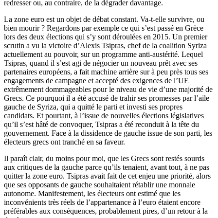
redresser ou, au contraire, de la dégrader davantage.
La zone euro est un objet de débat constant. Va-t-elle survivre, ou
bien mourir ? Regardons par exemple ce qui s’est passé en Grèce
lors des deux élections qui s’y sont déroulées en 2015. Un premier
scrutin a vu la victoire d’Alexis Tsipras, chef de la coalition Syriza
actuellement au pouvoir, sur un programme anti-austérité. Lequel
Tsipras, quand il s’est agi de négocier un nouveau prêt avec ses
partenaires européens, a fait machine arrière sur à peu près tous ses
engagements de campagne et accepté des exigences de l’UE
extrêmement dommageables pour le niveau de vie d’une majorité de
Grecs. Ce pourquoi il a été accusé de trahir ses promesses par l’aile
gauche de Syriza, qui a quitté le parti et investi ses propres
candidats. Et pourtant, à l’issue de nouvelles élections législatives
qu’il s’est hâté de convoquer, Tsipras a été reconduit à la tête du
gouvernement. Face à la dissidence de gauche issue de son parti, les
électeurs grecs ont tranché en sa faveur.
Il paraît clair, du moins pour moi, que les Grecs sont restés sourds
aux critiques de la gauche parce qu’ils tenaient, avant tout, à ne pas
quitter la zone euro. Tsipras avait fait de cet enjeu une priorité, alors
que ses opposants de gauche souhaitaient rétablir une monnaie
autonome. Manifestement, les électeurs ont estimé que les
inconvénients très réels de l’appartenance à l’euro étaient encore
préférables aux conséquences, probablement pires, d’un retour à la