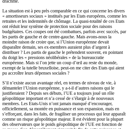
drachme.
La situation est à peu près comparable en ce qui concerne les divers
« amortisseurs sociaux » institués par les Etats européens, comme les
retraites et les indemnités de chômage. La quasi-totalité de ces Etats
ont réduit leur système de protection sociale pour des raisons
budgétaires. Ces coupes ont été combattues, parfois avec succès, par
les partis de gauche et de centre-gauche. Mais avons-nous la
moindre raison de croire que, si l’Union européenne devait
disparaître demain, ses ex-membres auraient plus d’argent à
distribuer ? Les partis de gauche le prétendent souvent, en pointant
du doigt les « pressions néolibérales » de la bureaucratie
européenne. Mais si l’on jette un coup d’œil au reste du monde,
exempt de la tutelle bruxelloise, peut-on me citer des Etats qui aient
pu accroître leurs dépenses sociales ?
S’il n’existe aucun avantage réel, en termes de niveau de vie, à
démanteler l’Union européenne, y a-t-il d’autres raisons qui le
justifieraient ? Depuis ses débuts, l’UE a toujours joué un rôle
géopolitique important et n’a cessé de s’élargir à de nouveaux
membres. Les Etats-Unis n’ont jamais manqué d’encourager,
officiellement, sa montée en puissance et son expansion, mais en
s’efforçant, dans les faits, de fragiliser un processus qui leur apparaît
comme un risque géopolitique majeur. Il est évident pour la plupart
des observateurs que le poids géopolitique de l’UE est fonction de