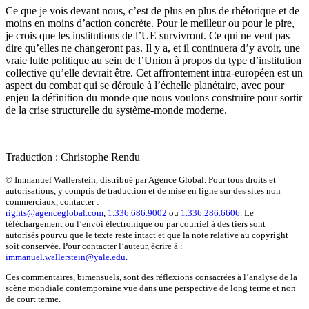
Ce que je vois devant nous, c’est de plus en plus de rhétorique et de
moins en moins d’action concrète. Pour le meilleur ou pour le pire,
je crois que les institutions de l’UE survivront. Ce qui ne veut pas
dire qu’elles ne changeront pas. Il y a, et il continuera d’y avoir, une
vraie lutte politique au sein de l’Union à propos du type d’institution
collective qu’elle devrait être. Cet affrontement intra-européen est un
aspect du combat qui se déroule à l’échelle planétaire, avec pour
enjeu la définition du monde que nous voulons construire pour sortir
de la crise structurelle du système-monde moderne.
Traduction : Christophe Rendu
© Immanuel Wallerstein, distribué par Agence Global. Pour tous droits et
autorisations, y compris de traduction et de mise en ligne sur des sites non
commerciaux, contacter :
rights@agenceglobal.com
,
1.336.686.9002
ou
1.336.286.6606
. Le
téléchargement ou l’envoi électronique ou par courriel à des tiers sont
autorisés pourvu que le texte reste intact et que la note relative au copyright
soit conservée. Pour contacter l’auteur, écrire à :
immanuel.wallerstein@yale.edu
.
Ces commentaires, bimensuels, sont des réflexions consacrées à l’analyse de la
scène mondiale contemporaine vue dans une perspective de long terme et non
de court terme.