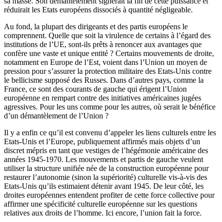
sa masse. Son démantèlement signerait la fin de cette puissance et
réduirait les Etats européens dissociés à quantité négligeable.
Au fond, la plupart des dirigeants et des partis européens le
comprennent. Quelle que soit la virulence de certains à l’égard des
institutions de l’UE, sont-ils prêts à renoncer aux avantages que
confère une vaste et unique entité ? Certains mouvements de droite,
notamment en Europe de l’Est, voient dans l’Union un moyen de
pression pour s’assurer la protection militaire des Etats-Unis contre
le bellicisme supposé des Russes. Dans d’autres pays, comme la
France, ce sont des courants de gauche qui érigent l’Union
européenne en rempart contre des initiatives américaines jugées
agressives. Pour les uns comme pour les autres, où serait le bénéfice
d’un démantèlement de l’Union ?
Il y a enfin ce qu’il est convenu d’appeler les liens culturels entre les
Etats-Unis et l’Europe, publiquement affirmés mais objets d’un
discret mépris en tant que vestiges de l’hégémonie américaine des
années 1945-1970. Les mouvements et partis de gauche veulent
utiliser la structure unifiée née de la construction européenne pour
restaurer l’autonomie (sinon la supériorité) culturelle vis-à-vis des
Etats-Unis qu’ils estimaient détenir avant 1945. De leur côté, les
droites européennes entendent profiter de cette force collective pour
affirmer une spécificité culturelle européenne sur les questions
relatives aux droits de l’homme. Ici encore, l’union fait la force.