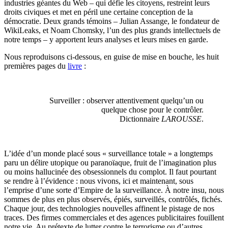
industries géantes du Web – qui défie les citoyens, restreint leurs
droits civiques et met en péril une certaine conception de la
démocratie. Deux grands témoins – Julian Assange, le fondateur de
WikiLeaks, et Noam Chomsky, l’un des plus grands intellectuels de
notre temps – y apportent leurs analyses et leurs mises en garde.
Nous reproduisons ci-dessous, en guise de mise en bouche, les huit
premières pages du
livre
:
Surveiller : observer attentivement quelqu’un ou
quelque chose pour le contrôler.
Dictionnaire
LAROUSSE
.
L
’idée d’un monde placé sous « surveillance totale » a longtemps
paru un délire utopique ou paranoïaque, fruit de l’imagination plus
ou moins hallucinée des obsessionnels du complot. Il faut pourtant
se rendre à l’évidence : nous vivons, ici et maintenant, sous
l’emprise d’une sorte d’Empire de la surveillance. À notre insu, nous
sommes de plus en plus observés, épiés, surveillés, contrôlés, fichés.
Chaque jour, des technologies nouvelles affinent le pistage de nos
traces. Des firmes commerciales et des agences publicitaires fouillent
notre vie. Au prétexte de lutter contre le terrorisme ou d’autres