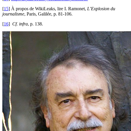
[
15
]
À propos de WikiLeaks, lire I. Ramonet,
L’Explosion du
journalisme
, Paris, Galilée, p. 81-106.
[
16
]
Cf. infra
, p. 138.