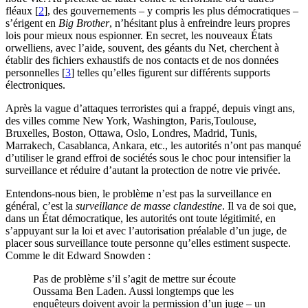
fléaux
[
2
]
, des gouvernements – y compris les plus démocratiques –
s’érigent en
Big Brother
, n’hésitant plus à enfreindre leurs propres
lois pour mieux nous espionner. En secret, les nouveaux États
orwelliens, avec l’aide, souvent, des géants du Net, cherchent à
établir des fichiers exhaustifs de nos contacts et de nos données
personnelles
[
3
]
telles qu’elles figurent sur différents supports
électroniques.
Après la vague d’attaques terroristes qui a frappé, depuis vingt ans,
des villes comme New York, Washington, Paris,Toulouse,
Bruxelles, Boston, Ottawa, Oslo, Londres, Madrid, Tunis,
Marrakech, Casablanca, Ankara, etc., les autorités n’ont pas manqué
d’utiliser le grand effroi de sociétés sous le choc pour intensifier la
surveillance et réduire d’autant la protection de notre vie privée.
Entendons-nous bien, le problème n’est pas la surveillance en
général, c’est la
surveillance de masse clandestine
. Il va de soi que,
dans un État démocratique, les autorités ont toute légitimité, en
s’appuyant sur la loi et avec l’autorisation préalable d’un juge, de
placer sous surveillance toute personne qu’elles estiment suspecte.
Comme le dit Edward Snowden :
Pas de problème s’il s’agit de mettre sur écoute
Oussama Ben Laden. Aussi longtemps que les
enquêteurs doivent avoir la permission d’un juge – un