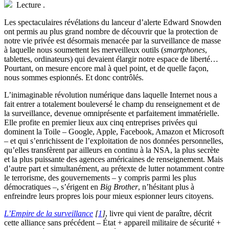
Lecture
.
Les spectaculaires révélations du lanceur d’alerte Edward Snowden
ont permis au plus grand nombre de découvrir que la protection de
notre vie privée est désormais menacée par la surveillance de masse
à laquelle nous soumettent les merveilleux outils (
smartphones
,
tablettes, ordinateurs) qui devaient élargir notre espace de liberté…
Pourtant, on mesure encore mal à quel point, et de quelle façon,
nous sommes espionnés. Et donc contrôlés.
L’inimaginable révolution numérique dans laquelle Internet nous a
fait entrer a totalement bouleversé le champ du renseignement et de
la surveillance, devenue omniprésente et parfaitement immatérielle.
Elle profite en premier lieux aux cinq entreprises privées qui
dominent la Toile – Google, Apple, Facebook, Amazon et Microsoft
– et qui s’enrichissent de l’exploitation de nos données personnelles,
qu’elles transfèrent par ailleurs en continu à la NSA, la plus secrète
et la plus puissante des agences américaines de renseignement. Mais
d’autre part et simultanément, au prétexte de lutter notamment contre
le terrorisme, des gouvernements – y compris parmi les plus
démocratiques –, s’érigent en
Big Brother
, n’hésitant plus à
enfreindre leurs propres lois pour mieux espionner leurs citoyens.
L’Empire de la surveillance
[
1
]
, livre qui vient de paraître, décrit
cette alliance sans précédent – État + appareil militaire de sécurité +