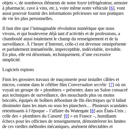
objets », de nombreux éléments de notre foyer (réfrigérateur, armoire
à pharmacie, cave à vins, etc.), voire même notre véhicule
[
6
]
, vont
aussi pouvoir fournir des informations précieuses sur nos pratiques
de vie les plus personnelles.
Il faut dire que l’inimaginable révolution numérique que nous
vivons, et qui bouleverse déjà tant d’activités et de professions, a
chamboulé aussi totalement le champ du renseignement et de la
surveillance. À l’heure d’Internet, celle-ci est devenue omniprésente
et parfaitement immatérielle, imperceptible, indécelable, invisible.
En plus, elle est désormais, techniquement, d’une excessive
simplicité.
Logiciels espions
Finis les grossiers travaux de maçonnerie pour installer câbles et
micros, comme dans le célèbre film
Conversation secrète
[
7
]
où on
voyait un groupe de « plombiers » présenter, dans un Salon consacré
aux techniques de surveillance, des mouchards plus ou moins
bricolés, équipés de boîtiers débordant de fils électriques qu’il fallait
dissimuler dans les murs ou sous les planchers… Plusieurs scandales
retentissants à l’époque – l’affaire du Watergate
[
8
]
aux États-Unis ;
celle des « plombiers du
Canard
[
9
]
» en France –, humiliants
échecs pour les officines de renseignement, démontrèrent les limites
de ces vieilles méthodes mécaniques, aisément détectables et