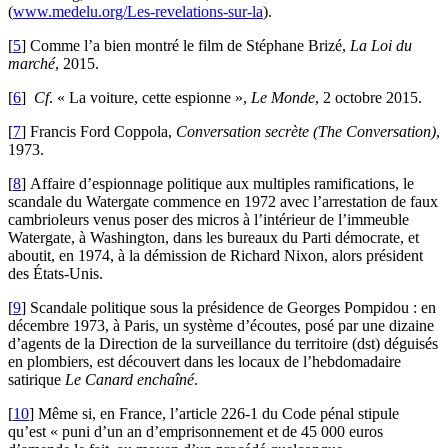
(
www.medelu.org/Les-revelations-sur-la
).
[
5
]
Comme l’a bien montré le film de Stéphane Brizé,
La Loi du
marché
, 2015.
[
6
]
Cf
. « La voiture, cette espionne »,
Le Monde
, 2 octobre 2015.
[
7
]
Francis Ford Coppola,
Conversation secrète (The Conversation)
,
1973.
[
8
]
Affaire d’espionnage politique aux multiples ramifications, le
scandale du Watergate commence en 1972 avec l’arrestation de faux
cambrioleurs venus poser des micros à l’intérieur de l’immeuble
Watergate, à Washington, dans les bureaux du Parti démocrate, et
aboutit, en 1974, à la démission de Richard Nixon, alors président
des États-Unis.
[
9
]
Scandale politique sous la présidence de Georges Pompidou : en
décembre 1973, à Paris, un système d’écoutes, posé par une dizaine
d’agents de la Direction de la surveillance du territoire (dst) déguisés
en plombiers, est découvert dans les locaux de l’hebdomadaire
satirique
Le Canard enchaîné
.
[
10
]
Même si, en France, l’article 226-1 du Code pénal stipule
qu’est « puni d’un an d’emprisonnement et de 45 000 euros