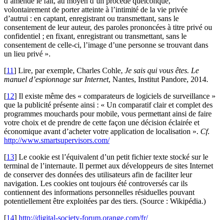
d’amende le fait, au moyen d’un procédé quelconque,
volontairement de porter atteinte à l’intimité de la vie privée
d’autrui : en captant, enregistrant ou transmettant, sans le
consentement de leur auteur, des paroles prononcées à titre privé ou
confidentiel ; en fixant, enregistrant ou transmettant, sans le
consentement de celle-ci, l’image d’une personne se trouvant dans
un lieu privé ».
[
11
]
Lire, par exemple, Charles Cohle,
Je sais qui vous êtes. Le
manuel d’espionnage sur Internet
, Nantes, Institut Pandore, 2014.
[
12
]
Il existe même des « comparateurs de logiciels de surveillance »
que la publicité présente ainsi : « Un comparatif clair et complet des
programmes mouchards pour mobile, vous permettant ainsi de faire
votre choix et de prendre de cette façon une décision éclairée et
économique avant d’acheter votre application de localisation ».
Cf.
http://www.smartsupervisors.com/
[
13
]
Le cookie est l’équivalent d’un petit fichier texte stocké sur le
terminal de l’internaute. Il permet aux développeurs de sites Internet
de conserver des données des utilisateurs afin de faciliter leur
navigation. Les cookies ont toujours été controversés car ils
contiennent des informations personnelles résiduelles pouvant
potentiellement être exploitées par des tiers. (Source : Wikipédia.)
[
14
]
http://digital-society-forum.orange.com/fr/