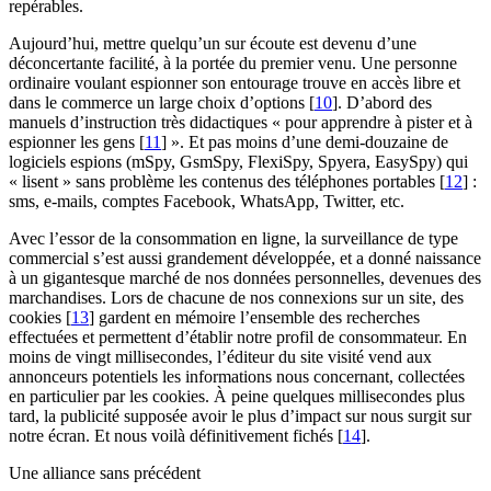
repérables.
Aujourd’hui, mettre quelqu’un sur écoute est devenu d’une
déconcertante facilité, à la portée du premier venu. Une personne
ordinaire voulant espionner son entourage trouve en accès libre et
dans le commerce un large choix d’options
[
10
]
. D’abord des
manuels d’instruction très didactiques « pour apprendre à pister et à
espionner les gens
[
11
]
». Et pas moins d’une demi-douzaine de
logiciels espions (mSpy, GsmSpy, FlexiSpy, Spyera, EasySpy) qui
« lisent » sans problème les contenus des téléphones portables
[
12
]
:
sms, e-mails, comptes Facebook, WhatsApp, Twitter, etc.
Avec l’essor de la consommation en ligne, la surveillance de type
commercial s’est aussi grandement développée, et a donné naissance
à un gigantesque marché de nos données personnelles, devenues des
marchandises. Lors de chacune de nos connexions sur un site, des
cookies
[
13
]
gardent en mémoire l’ensemble des recherches
effectuées et permettent d’établir notre profil de consommateur. En
moins de vingt millisecondes, l’éditeur du site visité vend aux
annonceurs potentiels les informations nous concernant, collectées
en particulier par les cookies. À peine quelques millisecondes plus
tard, la publicité supposée avoir le plus d’impact sur nous surgit sur
notre écran. Et nous voilà définitivement fichés
[
14
]
.
Une alliance sans précédent