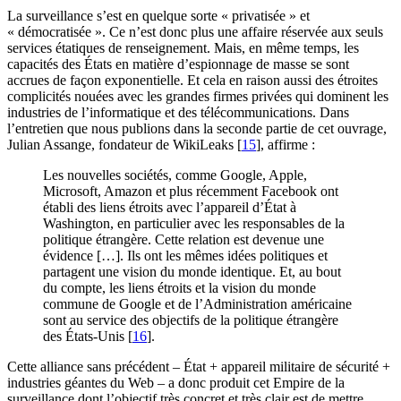
La surveillance s’est en quelque sorte « privatisée » et
« démocratisée ». Ce n’est donc plus une affaire réservée aux seuls
services étatiques de renseignement. Mais, en même temps, les
capacités des États en matière d’espionnage de masse se sont
accrues de façon exponentielle. Et cela en raison aussi des étroites
complicités nouées avec les grandes firmes privées qui dominent les
industries de l’informatique et des télécommunications. Dans
l’entretien que nous publions dans la seconde partie de cet ouvrage,
Julian Assange, fondateur de WikiLeaks
[
15
]
, affirme :
Les nouvelles sociétés, comme Google, Apple,
Microsoft, Amazon et plus récemment Facebook ont
établi des liens étroits avec l’appareil d’État à
Washington, en particulier avec les responsables de la
politique étrangère. Cette relation est devenue une
évidence […]. Ils ont les mêmes idées politiques et
partagent une vision du monde identique. Et, au bout
du compte, les liens étroits et la vision du monde
commune de Google et de l’Administration américaine
sont au service des objectifs de la politique étrangère
des États-Unis
[
16
]
.
Cette alliance sans précédent – État + appareil militaire de sécurité +
industries géantes du Web – a donc produit cet Empire de la
surveillance dont l’objectif très concret et très clair est de mettre