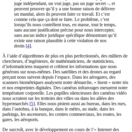
juge indépendant, un vrai juge, pas un juge secret –, et
peuvent prouver qu’il y a une bonne raison de délivrer
un mandat, alors ils peuvent faire ce travail. Et c’est
comme cela que ça doit se faire. Le problème, c’est
lorsqu’ils nous contrôlent tous, en masse, tout le temps,
sans aucune justification précise pour nous intercepter,
sans aucun indice juridique spécifique démontrant qu’il
existe une raison plausible à cette violation de nos
droits
[
4
]
.
À l’aide d’algorithmes de plus en plus perfectionnés, des milliers de
chercheurs, d’ingénieurs, de mathématiciens, de statisticiens,
d’informaticiens traquent et criblent les informations que nous
générons sur nous-mêmes. Des satellites et des drones au regard
perçant nous suivent depuis l’espace. Dans les aérogares, des
scanners biométriques analysent notre démarche, « lisent » notre iris
et nos empreintes digitales. Des caméras infrarouges mesurent notre
température corporelle. Les pupilles silencieuses des caméras vidéo
nous scrutent sur les trottoirs des villes ou dans les allées des
hypermarchés
[
5
]
. Elles nous pistent aussi au bureau, dans les rues,
dans l’autobus, à la banque, dans le métro, au stade, dans les
parkings, les ascenseurs, les centres commerciaux, les routes, les
gares, les aéroports.
De surcroît, avec le développement en cours de l’« Internet des