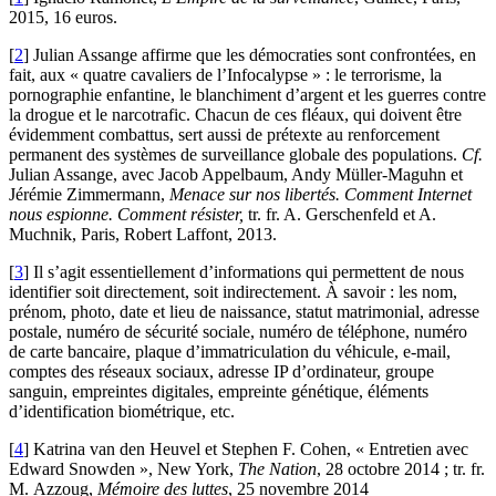
2015, 16 euros.
[
2
]
Julian Assange affirme que les démocraties sont confrontées, en
fait, aux « quatre cavaliers de l’Infocalypse » : le terrorisme, la
pornographie enfantine, le blanchiment d’argent et les guerres contre
la drogue et le narcotrafic. Chacun de ces fléaux, qui doivent être
évidemment combattus, sert aussi de prétexte au renforcement
permanent des systèmes de surveillance globale des populations.
Cf.
Julian Assange, avec Jacob Appelbaum, Andy Müller-Maguhn et
Jérémie Zimmermann,
Menace sur nos libertés. Comment Internet
nous espionne. Comment résister,
tr. fr. A. Gerschenfeld et A.
Muchnik, Paris, Robert Laffont, 2013.
[
3
]
Il s’agit essentiellement d’informations qui permettent de nous
identifier soit directement, soit indirectement. À savoir : les nom,
prénom, photo, date et lieu de naissance, statut matrimonial, adresse
postale, numéro de sécurité sociale, numéro de téléphone, numéro
de carte bancaire, plaque d’immatriculation du véhicule, e-mail,
comptes des réseaux sociaux, adresse IP d’ordinateur, groupe
sanguin, empreintes digitales, empreinte génétique, éléments
d’identification biométrique, etc.
[
4
]
Katrina van den Heuvel et Stephen F. Cohen, « Entretien avec
Edward Snowden », New York,
The Nation
, 28 octobre 2014 ; tr. fr.
M. Azzoug,
Mémoire des luttes
, 25 novembre 2014