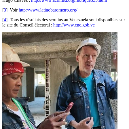
Hugo Chavez :
http://www.acrimed.org/rubrique355.html
[
3
]
Voir
http://www.latinobarometro.org/
[
4
]
Tous les résultats des scrutins au Venezuela sont disponibles sur
le site du Conseil électoral :
http://www.cne.gob.ve