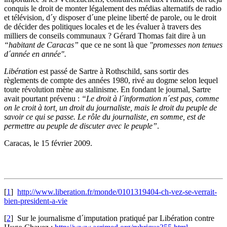
conquis le droit de monter légalement des médias alternatifs de radio
et télévision, d´y disposer d´une pleine liberté de parole, ou le droit
de décider des politiques locales et de les évaluer à travers des
milliers de conseils communaux ? Gérard Thomas fait dire à un
“habitant de Caracas”
que ce ne sont là que
"promesses non tenues
d´année en année".
Libération
est passé de Sartre à Rothschild, sans sortir des
règlements de compte des années 1980, rivé au dogme selon lequel
toute révolution mène au stalinisme. En fondant le journal, Sartre
avait pourtant prévenu :
“Le droit à l´information n´est pas, comme
on le croit à tort, un droit du journaliste, mais le droit du peuple de
savoir ce qui se passe. Le rôle du journaliste, en somme, est de
permettre au peuple de discuter avec le peuple”
.
Caracas, le 15 février 2009.
[
1
]
http://www.liberation.fr/monde/0101319404-ch-vez-se-verrait-
bien-president-a-vie
[
2
]
Sur le journalisme d´imputation pratiqué par Libération contre