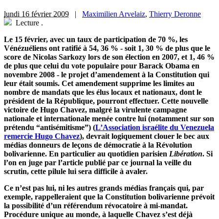
lundi 16 février 2009
|
Maximilien Arvelaiz
,
Thierry Deronne
Lecture
.
Le 15 février, avec un taux de participation de 70 %, les
Vénézuéliens ont ratifié à 54, 36 % - soit 1, 30 % de plus que le
score de Nicolas Sarkozy lors de son élection en 2007, et 1, 46 %
de plus que celui du vote populaire pour Barack Obama en
novembre 2008 - le projet d’amendement à la Constitution qui
leur était soumis. Cet amendement supprime les limites au
nombre de mandats que les élus locaux et nationaux, dont le
président de la République, pourront effectuer. Cette nouvelle
victoire de Hugo Chavez, malgré la virulente campagne
nationale et internationale menée contre lui (notamment sur son
prétendu “antisémitisme”) (
L’Association israélite du Venezuela
remercie Hugo Chavez
), devrait logiquement clouer le bec aux
médias donneurs de leçons de démocratie à la Révolution
bolivarienne. En particulier au quotidien parisien
Libération
. Si
l’on en juge par l’article publié par ce journal la veille du
scrutin, cette pilule lui sera difficile à avaler.
Ce n’est pas lui, ni les autres grands médias français qui, par
exemple, rappelleraient que la Constitution bolivarienne prévoit
la possibilité d’un référendum révocatoire à mi-mandat.
Procédure unique au monde, à laquelle Chavez s’est déjà