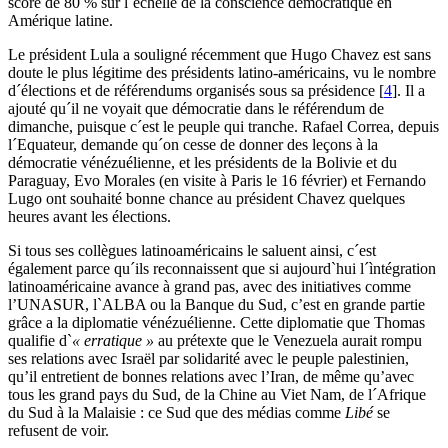
score de 80 % sur l´échelle de la conscience démocratique en
Amérique latine.
Le président Lula a souligné récemment que Hugo Chavez est sans
doute le plus légitime des présidents latino-américains, vu le nombre
d´élections et de référendums organisés sous sa présidence
[
4
]
. Il a
ajouté qu´il ne voyait que démocratie dans le référendum de
dimanche, puisque c´est le peuple qui tranche. Rafael Correa, depuis
l´Equateur, demande qu´on cesse de donner des leçons à la
démocratie vénézuélienne, et les présidents de la Bolivie et du
Paraguay, Evo Morales (en visite à Paris le 16 février) et Fernando
Lugo ont souhaité bonne chance au président Chavez quelques
heures avant les élections.
Si tous ses collègues latinoaméricains le saluent ainsi, c´est
également parce qu´ils reconnaissent que si aujourd`hui l´ìntégration
latinoaméricaine avance à grand pas, avec des initiatives comme
l’UNASUR, l`ALBA ou la Banque du Sud, c’est en grande partie
grâce a la diplomatie vénézuélienne. Cette diplomatie que Thomas
qualifie d`
« erratique »
au prétexte que le Venezuela aurait rompu
ses relations avec Israël par solidarité avec le peuple palestinien,
qu’il entretient de bonnes relations avec l’Iran, de même qu’avec
tous les grand pays du Sud, de la Chine au Viet Nam, de l´Afrique
du Sud à la Malaisie : ce Sud que des médias comme
Libé
se
refusent de voir.