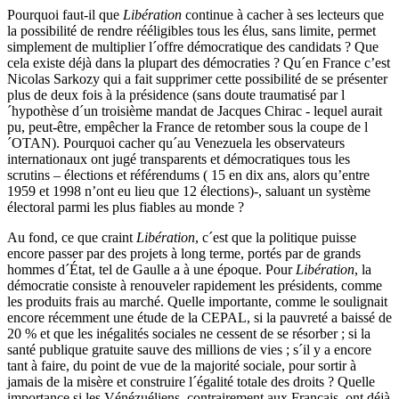
Pourquoi faut-il que
Libération
continue à cacher à ses lecteurs que
la possibilité de rendre rééligibles tous les élus, sans limite, permet
simplement de multiplier l´offre démocratique des candidats ? Que
cela existe déjà dans la plupart des démocraties ? Qu´en France c’est
Nicolas Sarkozy qui a fait supprimer cette possibilité de se présenter
plus de deux fois à la présidence (sans doute traumatisé par l
´hypothèse d´un troisième mandat de Jacques Chirac - lequel aurait
pu, peut-être, empêcher la France de retomber sous la coupe de l
´OTAN). Pourquoi cacher qu´au Venezuela les observateurs
internationaux ont jugé transparents et démocratiques tous les
scrutins – élections et référendums ( 15 en dix ans, alors qu’entre
1959 et 1998 n’ont eu lieu que 12 élections)-, saluant un système
électoral parmi les plus fiables au monde ?
Au fond, ce que craint
Libération
, c´est que la politique puisse
encore passer par des projets à long terme, portés par de grands
hommes d´État, tel de Gaulle a à une époque. Pour
Libération
, la
démocratie consiste à renouveler rapidement les présidents, comme
les produits frais au marché. Quelle importante, comme le soulignait
encore récemment une étude de la CEPAL, si la pauvreté a baissé de
20 % et que les inégalités sociales ne cessent de se résorber ; si la
santé publique gratuite sauve des millions de vies ; s´il y a encore
tant à faire, du point de vue de la majorité sociale, pour sortir à
jamais de la misère et construire l´égalité totale des droits ? Quelle
importance si les Vénézuéliens, contrairement aux Francais, ont déjà