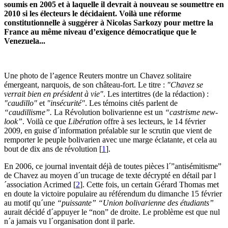
soumis en 2005 et à laquelle il devrait à nouveau se soumettre en
2010 si les électeurs le décidaient. Voilà une réforme
constitutionnelle à suggérer à Nicolas Sarkozy pour mettre la
France au même niveau d’exigence démocratique que le
Venezuela...
Une photo de l’agence Reuters montre un Chavez solitaire
émergeant, narquois, de son château-fort. Le titre :
"Chavez se
verrait bien en président à vie"
. Les intertitres (de la rédaction) :
"caudillo"
et
"insécurité"
. Les témoins cités parlent de
“caudillisme”.
La Révolution bolivarienne est un
“castrisme new-
look”
. Voilà ce que
Libération
offre à ses lecteurs, le 14 février
2009, en guise d´information préalable sur le scrutin que vient de
remporter le peuple bolivarien avec une marge éclatante, et cela au
bout de dix ans de révolution
[
1
]
.
En 2006, ce journal inventait déjà de toutes pièces l´”antisémitisme”
de Chavez au moyen d´un trucage de texte décrypté en détail par l
´association Acrimed
[
2
]
. Cette fois, un certain Gérard Thomas met
en doute la victoire populaire au référendum du dimanche 15 février
au motif qu´une
“puissante”
“Union bolivarienne des étudiants”
aurait décidé d´appuyer le “non” de droite. Le problème est que nul
n´a jamais vu l´organisation dont il parle.