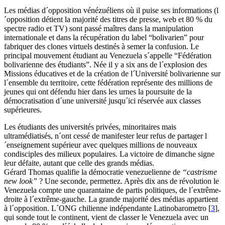
Les médias d´opposition vénézuéliens où il puise ses informations (l
´opposition détient la majorité des titres de presse, web et 80 % du
spectre radio et TV) sont passé maîtres dans la manipulation
internationale et dans la récupération du label “bolivarien” pour
fabriquer des clones virtuels destinés à semer la confusion. Le
principal mouvement étudiant au Venezuela s´appelle “Fédération
bolivarienne des étudiants”. Née il y a six ans de l´explosion des
Missions éducatives et de la création de l´Université bolivarienne sur
l´ensemble du territoire, cette fédération représente des millions de
jeunes qui ont défendu hier dans les urnes la poursuite de la
démocratisation d´une université jusqu´ici réservée aux classes
supérieures.
Les étudiants des universités privées, minoritaires mais
ultramédiatisés, n´ont cessé de manifester leur refus de partager l
´enseignement supérieur avec quelques millions de nouveaux
condisciples des milieux populaires. La victoire de dimanche signe
leur défaite, autant que celle des grands médias.
Gérard Thomas qualifie la démocratie venezuelienne de
“castrisme
new look”
? Une seconde, permettez. Après dix ans de révolution le
Venezuela compte une quarantaine de partis politiques, de l´extrême-
droite à l´extrême-gauche. La grande majorité des médias appartient
à l´opposition. L´ONG chilienne indépendante Latinobarometro
[
3
]
,
qui sonde tout le continent, vient de classer le Venezuela avec un