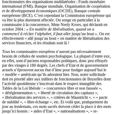
fonctionnaires des organisations multilatérales : Fonds monétaire
international (FMI), Banque mondiale, Organisation de coopération
et de développement économiques (OCDE), Banque centrale
européenne (BCE). C’est cependant la Commission européenne qui
va être la plus durement affectée. On songe en particulier à la
commissaire à la concurrence, Mme Neely Kroes, qui déclarait en
octobre 2004 :
« En matière de libéralisation, quand on a
commencé à réciter l’alphabet, il faut aller jusqu’au bout »
. On est
effectivement « allé jusqu’au bout » en matière de libéralisation des
services financiers, et les résultats sont là !
Tous les commissaires européens n’auront pas nécessairement
besoin de cellules de soutien psychologique. La plupart d’entre eux,
en effet, sont d’anciens responsables politiques, donc peu effrayés
par des virages à 180 degrés. Les chefs d’Etat et de gouvernement
actuels n’éprouvent aucun état d’âme pour fustiger aujourd’hui le
« modèle » américain qu’ils adoraient hier. Non, notre sollicitude
doit en priorité aller aux milliers de fonctionnaires de Bruxelles dont
l’activité quotidienne s’inscrivait dans le respect intangible des
Tables de la Loi libérale : « concurrence libre et non faussée »,
« déréglementation », « liberté de circulation des capitaux »,
« libéralisation des services », « critères de Maastricht », « « pacte
de stabilité », « libre-échange », etc. Et voilà que, pratiquement du
jour au lendemain, ces mots sacrés doivent céder la place à des mots
jusqu’ici honnis : « aides d’Etat », « nationalisations », « re-