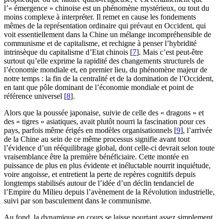
l’« émergence » chinoise est un phénomène mystérieux, ou tout du
moins complexe à interpréter. Il remet en cause les fondements
mêmes de la représentation ordinaire qui prévaut en Occident, qui
voit essentiellement dans la Chine un mélange incompréhensible de
communisme et de capitalisme, et rechigne à penser l’hybridité
intrinsèque du capitalisme d’Etat chinois
[
7
]
. Mais c’est peut-être
surtout qu’elle exprime la rapidité des changements structurels de
l’économie mondiale et, en premier lieu, du phénomène majeur de
notre temps : la fin de la centralité et de la domination de l’Occident,
en tant que pôle dominant de l’économie mondiale et point de
référence universel
[
8
]
.
Alors que la poussée japonaise, suivie de celle des « dragons » et
des « tigres » asiatiques, avait plutôt nourri la fascination pour ces
pays, parfois même érigés en modèles organisationnels
[
9
]
, l’arrivée
de la Chine au sein de ce même processus signifie avant tout
l’évidence d’un rééquilibrage global, dont celle-ci devrait selon toute
vraisemblance être la première bénéficiaire. Cette montée en
puissance de plus en plus évidente et inéluctable nourrit inquiétude,
voire angoisse, et entretient la perte de repères cognitifs depuis
longtemps stabilisés autour de l’idée d’un déclin tendanciel de
l’Empire du Milieu depuis l’avènement de la Révolution industrielle,
suivi par son basculement dans le communisme.
Au fond, la dynamique en cours se laisse pourtant assez simplement