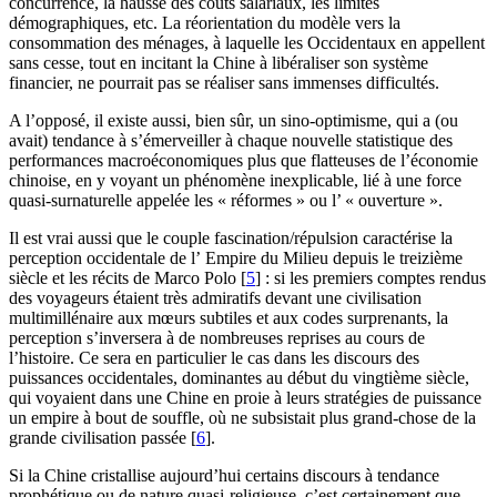
concurrence, la hausse des coûts salariaux, les limites
démographiques, etc. La réorientation du modèle vers la
consommation des ménages, à laquelle les Occidentaux en appellent
sans cesse, tout en incitant la Chine à libéraliser son système
financier, ne pourrait pas se réaliser sans immenses difficultés.
A l’opposé, il existe aussi, bien sûr, un sino-optimisme, qui a (ou
avait) tendance à s’émerveiller à chaque nouvelle statistique des
performances macroéconomiques plus que flatteuses de l’économie
chinoise, en y voyant un phénomène inexplicable, lié à une force
quasi-surnaturelle appelée les « réformes » ou l’ « ouverture ».
Il est vrai aussi que le couple fascination/répulsion caractérise la
perception occidentale de l’ Empire du Milieu depuis le treizième
siècle et les récits de Marco Polo
[
5
]
: si les premiers comptes rendus
des voyageurs étaient très admiratifs devant une civilisation
multimillénaire aux mœurs subtiles et aux codes surprenants, la
perception s’inversera à de nombreuses reprises au cours de
l’histoire. Ce sera en particulier le cas dans les discours des
puissances occidentales, dominantes au début du vingtième siècle,
qui voyaient dans une Chine en proie à leurs stratégies de puissance
un empire à bout de souffle, où ne subsistait plus grand-chose de la
grande civilisation passée
[
6
]
.
Si la Chine cristallise aujourd’hui certains discours à tendance
prophétique ou de nature quasi-religieuse, c’est certainement que