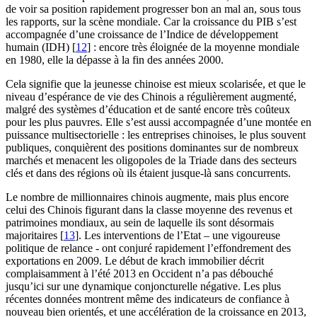
de voir sa position rapidement progresser bon an mal an, sous tous
les rapports, sur la scène mondiale. Car la croissance du PIB s’est
accompagnée d’une croissance de l’Indice de développement
humain (IDH)
[
12
]
: encore très éloignée de la moyenne mondiale
en 1980, elle la dépasse à la fin des années 2000.
Cela signifie que la jeunesse chinoise est mieux scolarisée, et que le
niveau d’espérance de vie des Chinois a régulièrement augmenté,
malgré des systèmes d’éducation et de santé encore très coûteux
pour les plus pauvres. Elle s’est aussi accompagnée d’une montée en
puissance multisectorielle : les entreprises chinoises, le plus souvent
publiques, conquièrent des positions dominantes sur de nombreux
marchés et menacent les oligopoles de la Triade dans des secteurs
clés et dans des régions où ils étaient jusque-là sans concurrents.
Le nombre de millionnaires chinois augmente, mais plus encore
celui des Chinois figurant dans la classe moyenne des revenus et
patrimoines mondiaux, au sein de laquelle ils sont désormais
majoritaires
[
13
]
. Les interventions de l’Etat – une vigoureuse
politique de relance - ont conjuré rapidement l’effondrement des
exportations en 2009. Le début de krach immobilier décrit
complaisamment à l’été 2013 en Occident n’a pas débouché
jusqu’ici sur une dynamique conjoncturelle négative. Les plus
récentes données montrent même des indicateurs de confiance à
nouveau bien orientés, et une accélération de la croissance en 2013,