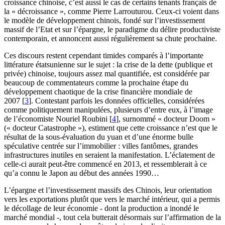
croissance chinoise, c’est aussi le cas de certains tenants français de
la « décroissance », comme Pierre Larrouturou. Ceux-ci voient dans
le modèle de développement chinois, fondé sur l’investissement
massif de l’Etat et sur l’épargne, le paradigme du délire productiviste
contemporain, et annoncent aussi régulièrement sa chute prochaine.
Ces discours restent cependant timides comparés à l’importante
littérature étatsunienne sur le sujet : la crise de la dette (publique et
privée) chinoise, toujours assez mal quantifiée, est considérée par
beaucoup de commentateurs comme la prochaine étape du
développement chaotique de la crise financière mondiale de
2007
[
3
]
. Contestant parfois les données officielles, considérées
comme politiquement manipulées, plusieurs d’entre eux, à l’image
de l’économiste Nouriel Roubini
[
4
]
, surnommé « docteur Doom »
(« docteur Catastrophe »), estiment que cette croissance n’est que le
résultat de la sous-évaluation du yuan et d’une énorme bulle
spéculative centrée sur l’immobilier : villes fantômes, grandes
infrastructures inutiles en seraient la manifestation. L’éclatement de
celle-ci aurait peut-être commencé en 2013, et ressemblerait à ce
qu’a connu le Japon au début des années 1990…
L’épargne et l’investissement massifs des Chinois, leur orientation
vers les exportations plutôt que vers le marché intérieur, qui a permis
le décollage de leur économie - dont la production a inondé le
marché mondial -, tout cela butterait désormais sur l’affirmation de la