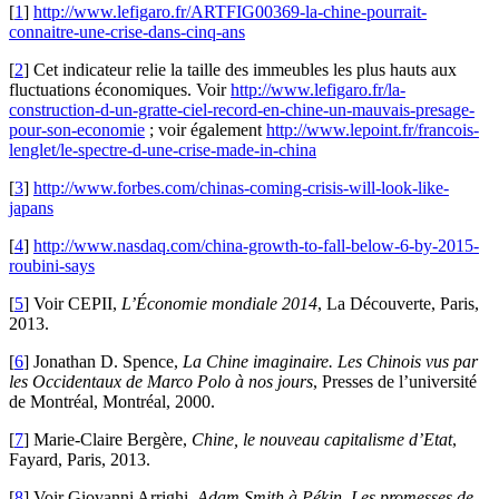
[
1
]
http://www.lefigaro.fr/ARTFIG00369-la-chine-pourrait-
connaitre-une-crise-dans-cinq-ans
[
2
]
Cet indicateur relie la taille des immeubles les plus hauts aux
fluctuations économiques. Voir
http://www.lefigaro.fr/la-
construction-d-un-gratte-ciel-record-en-chine-un-mauvais-presage-
pour-son-economie
; voir également
http://www.lepoint.fr/francois-
lenglet/le-spectre-d-une-crise-made-in-china
[
3
]
http://www.forbes.com/chinas-coming-crisis-will-look-like-
japans
[
4
]
http://www.nasdaq.com/china-growth-to-fall-below-6-by-2015-
roubini-says
[
5
]
Voir CEPII,
L’Économie mondiale 2014
, La Découverte, Paris,
2013.
[
6
]
Jonathan D. Spence,
La Chine imaginaire. Les Chinois vus par
les Occidentaux de Marco Polo à nos jours
, Presses de l’université
de Montréal, Montréal, 2000.
[
7
]
Marie-Claire Bergère,
Chine, le nouveau capitalisme d’Etat
,
Fayard, Paris, 2013.
[
8
]
Voir Giovanni Arrighi,
Adam Smith à Pékin. Les promesses de