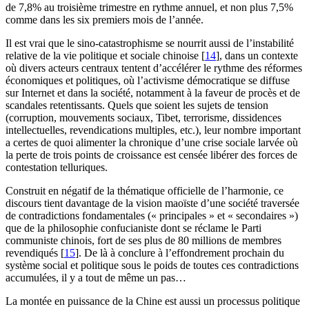
de 7,8% au troisième trimestre en rythme annuel, et non plus 7,5%
comme dans les six premiers mois de l’année.
Il est vrai que le sino-catastrophisme se nourrit aussi de l’instabilité
relative de la vie politique et sociale chinoise
[
14
]
, dans un contexte
où divers acteurs centraux tentent d’accélérer le rythme des réformes
économiques et politiques, où l’activisme démocratique se diffuse
sur Internet et dans la société, notamment à la faveur de procès et de
scandales retentissants. Quels que soient les sujets de tension
(corruption, mouvements sociaux, Tibet, terrorisme, dissidences
intellectuelles, revendications multiples, etc.), leur nombre important
a certes de quoi alimenter la chronique d’une crise sociale larvée où
la perte de trois points de croissance est censée libérer des forces de
contestation telluriques.
Construit en négatif de la thématique officielle de l’harmonie, ce
discours tient davantage de la vision maoïste d’une société traversée
de contradictions fondamentales (« principales » et « secondaires »)
que de la philosophie confucianiste dont se réclame le Parti
communiste chinois, fort de ses plus de 80 millions de membres
revendiqués
[
15
]
. De là à conclure à l’effondrement prochain du
système social et politique sous le poids de toutes ces contradictions
accumulées, il y a tout de même un pas…
La montée en puissance de la Chine est aussi un processus politique