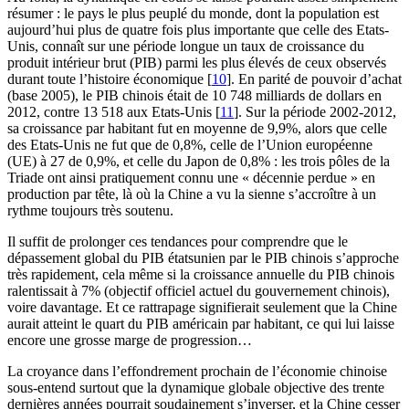
résumer : le pays le plus peuplé du monde, dont la population est
aujourd’hui plus de quatre fois plus importante que celle des Etats-
Unis, connaît sur une période longue un taux de croissance du
produit intérieur brut (PIB) parmi les plus élevés de ceux observés
durant toute l’histoire économique
[
10
]
. En parité de pouvoir d’achat
(base 2005), le PIB chinois était de 10 748 milliards de dollars en
2012, contre 13 518 aux Etats-Unis
[
11
]
. Sur la période 2002-2012,
sa croissance par habitant fut en moyenne de 9,9%, alors que celle
des Etats-Unis ne fut que de 0,8%, celle de l’Union européenne
(UE) à 27 de 0,9%, et celle du Japon de 0,8% : les trois pôles de la
Triade ont ainsi pratiquement connu une « décennie perdue » en
production par tête, là où la Chine a vu la sienne s’accroître à un
rythme toujours très soutenu.
Il suffit de prolonger ces tendances pour comprendre que le
dépassement global du PIB étatsunien par le PIB chinois s’approche
très rapidement, cela même si la croissance annuelle du PIB chinois
ralentissait à 7% (objectif officiel actuel du gouvernement chinois),
voire davantage. Et ce rattrapage signifierait seulement que la Chine
aurait atteint le quart du PIB américain par habitant, ce qui lui laisse
encore une grosse marge de progression…
La croyance dans l’effondrement prochain de l’économie chinoise
sous-entend surtout que la dynamique globale objective des trente
dernières années pourrait soudainement s’inverser, et la Chine cesser