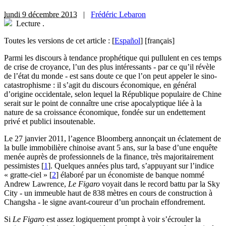
lundi 9 décembre 2013
|
Frédéric Lebaron
Lecture
.
Toutes les versions de cet article :
[
Español
]
[français]
P
armi les discours à tendance prophétique qui pullulent en ces temps
de crise de croyance, l’un des plus intéressants - par ce qu’il révèle
de l’état du monde - est sans doute ce que l’on peut appeler le sino-
catastrophisme : il s’agit du discours économique, en général
d’origine occidentale, selon lequel la République populaire de Chine
serait sur le point de connaître une crise apocalyptique liée à la
nature de sa croissance économique, fondée sur un endettement
privé et publici insoutenable.
Le 27 janvier 2011, l’agence Bloomberg annonçait un éclatement de
la bulle immobilière chinoise avant 5 ans, sur la base d’une enquête
menée auprès de professionnels de la finance, très majoritairement
pessimistes
[
1
]
. Quelques années plus tard, s’appuyant sur l’indice
« gratte-ciel »
[
2
]
élaboré par un économiste de banque nommé
Andrew Lawrence,
Le Figaro
voyait dans le record battu par la Sky
City - un immeuble haut de 838 mètres en cours de construction à
Changsha - le signe avant-coureur d’un prochain effondrement.
Si
Le Figaro
est assez logiquement prompt à voir s’écrouler la