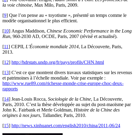
la voie chinoise
, Max Milo, Paris, 2009.
[
9
]
Que l’on pense au « toyotisme », présenté un temps comme le
modèle organisationnel le plus efficient.
[
10
]
Angus Maddison,
Chinese Economic Performance in the Long
Run
, 960-2030 AD, OCDE, Paris, 2007 (révisé et actualisé).
[
11
]
CEPII,
L’Économie mondiale 2014
, La Découverte, Paris,
2013.
[
12
]
http://hdrstats.undp.org/fr/pays/profils/CHN.html
[
13
]
C’est ce que montrent divers travaux statistiques sur les revenus
et patrimoines à l’échelle mondiale. Voir par exemple :
http://www.rue89.com/richesse-monde-crise-europe-choc-deux-
rapports
[
14
]
Jean-Louis Rocca,
Sociologie de la Chine
, La Découverte,
Paris, 2010. C’est la thèse développée au sujet du post-maoïsme par
John K. Fairbank et Merle Goldman,
Histoire de la Chine des
origines à nos jours
, Tallandier, Paris, 2010.
[
15
]
http://news.xinhuanet.com/english2010/china/2011-06/24