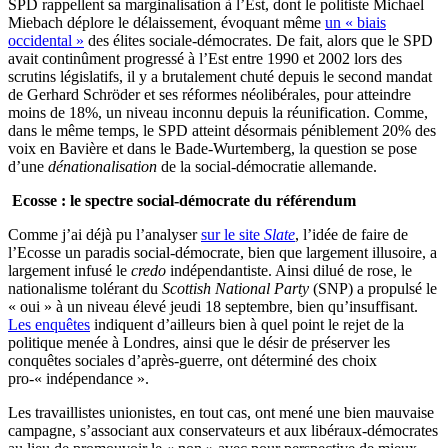
SPD rappellent sa marginalisation à l’Est, dont le politiste Michael
Miebach déplore le délaissement, évoquant même
un « biais
occidental »
des élites sociale-démocrates. De fait, alors que le SPD
avait continûment progressé à l’Est entre 1990 et 2002 lors des
scrutins législatifs, il y a brutalement chuté depuis le second mandat
de Gerhard Schröder et ses réformes néolibérales, pour atteindre
moins de 18%, un niveau inconnu depuis la réunification. Comme,
dans le même temps, le SPD atteint désormais péniblement 20% des
voix en Bavière et dans le Bade-Wurtemberg, la question se pose
d’une
dénationalisation
de la social-démocratie allemande.
Ecosse : le spectre social-démocrate du référendum
Comme j’ai déjà pu l’analyser
sur le site
Slate
, l’idée de faire de
l’Ecosse un paradis social-démocrate, bien que largement illusoire, a
largement infusé le
credo
indépendantiste. Ainsi dilué de rose, le
nationalisme tolérant du
Scottish National Party
(SNP) a propulsé le
« oui » à un niveau élevé jeudi 18 septembre, bien qu’insuffisant.
Les enquêtes
indiquent d’ailleurs bien à quel point le rejet de la
politique menée à Londres, ainsi que le désir de préserver les
conquêtes sociales d’après-guerre, ont déterminé des choix
pro-« indépendance ».
Les travaillistes unionistes, en tout cas, ont mené une bien mauvaise
campagne, s’associant aux conservateurs et aux libéraux-démocrates