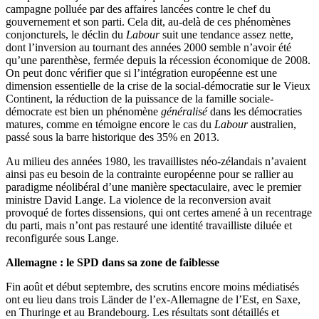
campagne polluée par des affaires lancées contre le chef du
gouvernement et son parti. Cela dit, au-delà de ces phénomènes
conjoncturels, le déclin du
Labour
suit une tendance assez nette,
dont l’inversion au tournant des années 2000 semble n’avoir été
qu’une parenthèse, fermée depuis la récession économique de 2008.
On peut donc vérifier que si l’intégration européenne est une
dimension essentielle de la crise de la social-démocratie sur le Vieux
Continent, la réduction de la puissance de la famille sociale-
démocrate est bien un phénomène
généralisé
dans les démocraties
matures, comme en témoigne encore le cas du
Labour
australien,
passé sous la barre historique des 35% en 2013.
Au milieu des années 1980, les travaillistes néo-zélandais n’avaient
ainsi pas eu besoin de la contrainte européenne pour se rallier au
paradigme néolibéral d’une manière spectaculaire, avec le premier
ministre David Lange. La violence de la reconversion avait
provoqué de fortes dissensions, qui ont certes amené à un recentrage
du parti, mais n’ont pas restauré une identité travailliste diluée et
reconfigurée sous Lange.
Allemagne : le SPD dans sa zone de faiblesse
Fin août et début septembre, des scrutins encore moins médiatisés
ont eu lieu dans trois Länder de l’ex-Allemagne de l’Est, en Saxe,
en Thuringe et au Brandebourg. Les résultats sont détaillés et