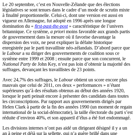
Le 20 septembre, c’est en Nouvelle-Zélande que des élections
législatives se sont tenues dans le cadre d’un mode de scrutin mixte
à finalité proportionnelle. Celui-ci, dont une version est aussi en
vigueur en Allemagne, fut adopté en 1996 après une longue
domination du «
first-past-the-post
» caractéristique de l’univers
britannique. Ce système,
a priori
moins favorable aux grands partis
de gouvernement dans la mesure où il favorise davantage la
dispersion des voix, ne peut expliquer la défaite historique
enregistrée par le parti travailliste néo-zélandais. D’abord parce que
le
Labour
a su diriger des gouvernements de coalition sous ce
système entre 1999 et 2008 ; ensuite parce que son concurrent, le
National Party
de John Key, n’est pas loin d’obtenir la majorité des
suffrages, devançant les travaillistes de 23 points.
Avec 24,7% des suffrages, le
Labour
obtient un score encore plus
mauvais que celui de 2011, ces deux « performances » n’étant
supérieures qu’à des résultats obtenus au début des années 1920,
lorsque le parti peinait encore à présenter des candidats dans toutes
les circonscriptions. Par rapport aux gouvernements dirigés par
Helen Clark à partir de la fin des années 1990 (un moment de regain
international de la social-démocratie), la taille électorale du parti s’est
réduite d’environ 40%, et son appareil d’élus a été fort endommagé.
Les divisions internes n’ont pas aidé un dirigeant désigné il y a un
an à peine et déjà sur la sellette, qui n’a guère brillé dans une