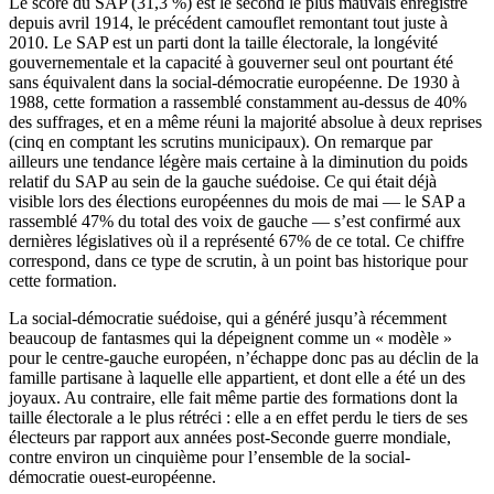
Le score du SAP (31,3 %) est le second le plus mauvais enregistré
depuis avril 1914, le précédent camouflet remontant tout juste à
2010. Le SAP est un parti dont la taille électorale, la longévité
gouvernementale et la capacité à gouverner seul ont pourtant été
sans équivalent dans la social-démocratie européenne. De 1930 à
1988, cette formation a rassemblé constamment au-dessus de 40%
des suffrages, et en a même réuni la majorité absolue à deux reprises
(cinq en comptant les scrutins municipaux). On remarque par
ailleurs une tendance légère mais certaine à la diminution du poids
relatif du SAP au sein de la gauche suédoise. Ce qui était déjà
visible lors des élections européennes du mois de mai — le SAP a
rassemblé 47% du total des voix de gauche — s’est confirmé aux
dernières législatives où il a représenté 67% de ce total. Ce chiffre
correspond, dans ce type de scrutin, à un point bas historique pour
cette formation.
La social-démocratie suédoise, qui a généré jusqu’à récemment
beaucoup de fantasmes qui la dépeignent comme un « modèle »
pour le centre-gauche européen, n’échappe donc pas au déclin de la
famille partisane à laquelle elle appartient, et dont elle a été un des
joyaux. Au contraire, elle fait même partie des formations dont la
taille électorale a le plus rétréci : elle a en effet perdu le tiers de ses
électeurs par rapport aux années post-Seconde guerre mondiale,
contre environ un cinquième pour l’ensemble de la social-
démocratie ouest-européenne.