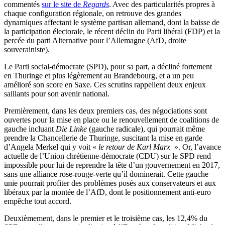
commentés
sur le site de
Regards
. Avec des particularités propres à
chaque configuration régionale, on retrouve des grandes
dynamiques affectant le système partisan allemand, dont la baisse de
la participation électorale, le récent déclin du Parti libéral (FDP) et la
percée du parti Alternative pour l’Allemagne (AfD, droite
souverainiste).
Le Parti social-démocrate (SPD), pour sa part, a décliné fortement
en Thuringe et plus légèrement au Brandebourg, et a un peu
amélioré son score en Saxe. Ces scrutins rappellent deux enjeux
saillants pour son avenir national.
Premièrement, dans les deux premiers cas, des négociations sont
ouvertes pour la mise en place ou le renouvellement de coalitions de
gauche incluant
Die Linke
(gauche radicale), qui pourrait même
prendre la Chancellerie de Thuringe, suscitant la mise en garde
d’Angela Merkel qui y voit «
le retour de Karl Marx
». Or, l’avance
actuelle de l’Union chrétienne-démocrate (CDU) sur le SPD rend
impossible pour lui de reprendre la tête d’un gouvernement en 2017,
sans une alliance rose-rouge-verte qu’il dominerait. Cette gauche
unie pourrait profiter des problèmes posés aux conservateurs et aux
libéraux par la montée de l’AfD, dont le positionnement anti-euro
empêche tout accord.
Deuxièmement, dans le premier et le troisième cas, les 12,4% du