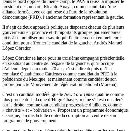
Dans le bord opposé du même camp, le PAN a réussi à imposer le
président de son parti, Ricardo Anaya, comme candidat d’une
alliance formée avec ce qui reste du Parti de la révolution
démocratique (PRD), l’ancienne formation représentant la gauche.
Il s’agit de deux appareils politiques disposant chacun de plusieurs
gouverneurs en province et d’importants groupes parlementaires
prêts à se mobiliser pour savoir qui d’entre eux sera en meilleure
condition pour affronter le candidat de la gauche, Andrés Manuel
López Obrador.
López Obrador se lance pour sa troisième campagne présidentielle,
en se situant au centre de l’espace de la gauche, qu’il occupe
d’ailleurs depuis au moins 20 ans, c’est à dire depuis qu’il a
remplacé Cuauhtémoc Cárdenas comme candidat du PRD à la
présidence du Mexique, et maintenant comme candidat de son
propre parti, le Mouvement de régénération national (Morena).
C’est un candidat modéré, que le
New York Times
qualifie comme
plus proche de Lula que d’Hugo Chávez, même s’il est considéré
par la droite, comme tout candidat progressiste d’ailleurs, comme
« chaviste » et « bolivarien ». Proposant un programme économique
classique, il a mis la lutte contre la corruption au centre de son
programme de gouvernement.
Comme dans le passé, López Obrador est en tête dans les sondages