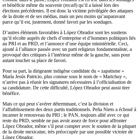
et bénéficie même du souvenir (
recall
) qu’il a laissé lors des
élections précédentes. Il est donc la victime privilégiée des attaques
de la droite et de ses médias, mais un peu moins qu’auparavant
parce qu’il est, justement, donné favori par les sondages.
D’autres éléments favorables à López Obrador sont les soutiens
qu’il récolte auprès de chefs d’entreprise et d’hommes politiques liés
au PRI et au PRD, et l’annonce d’une équipe ministérielle. Ceci,
ajouté à l’alliance passée avec un parti religieux fondamentaliste, a
provoqué des critiques à l’intérieur même de la gauche, sans pour
autant toucher sa place de favori.
Pour sa part, la dirigeante indigène candidate du « zapatisme »
María Jesús Patricio, plus connue sous le nom de « Marichuy »,
n’arrive pas à réunir les signatures nécessaires à l’officialisation de
sa candidature. De cette difficulté, López Obrador peut aussi tirer
bénéfice.
Mais ce qui peut s’avérer déterminant, c’est la division et
l’affaiblissement des deux partis traditionnels. Peña Nieto a échoué à
incarner le renouveau du PRI ; le PAN, toujours allié avec ce qui
reste du PRD, semble ne pas avoir assez de force pour affronter
López Obrador, même s’il peut compter avec le soutien de la plupart
de la droite mexicaine, très préoccupée par une possible victoire de
López Obrador.