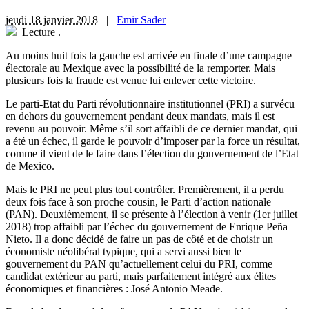
jeudi 18 janvier 2018
|
Emir Sader
Lecture
.
A
u moins huit fois la gauche est arrivée en finale d’une campagne
électorale au Mexique avec la possibilité de la remporter. Mais
plusieurs fois la fraude est venue lui enlever cette victoire.
Le parti-Etat du Parti révolutionnaire institutionnel (PRI) a survécu
en dehors du gouvernement pendant deux mandats, mais il est
revenu au pouvoir. Même s’il sort affaibli de ce dernier mandat, qui
a été un échec, il garde le pouvoir d’imposer par la force un résultat,
comme il vient de le faire dans l’élection du gouvernement de l’Etat
de Mexico.
Mais le PRI ne peut plus tout contrôler. Premièrement, il a perdu
deux fois face à son proche cousin, le Parti d’action nationale
(PAN). Deuxièmement, il se présente à l’élection à venir (1er juillet
2018) trop affaibli par l’échec du gouvernement de Enrique Peña
Nieto. Il a donc décidé de faire un pas de côté et de choisir un
économiste néolibéral typique, qui a servi aussi bien le
gouvernement du PAN qu’actuellement celui du PRI, comme
candidat extérieur au parti, mais parfaitement intégré aux élites
économiques et financières : José Antonio Meade.