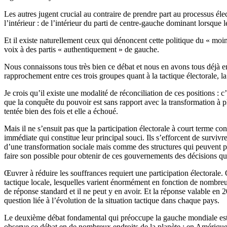
Les autres jugent crucial au contraire de prendre part au processus él
l’intérieur : de l’intérieur du parti de centre-gauche dominant lorsque 
Et il existe naturellement ceux qui dénoncent cette politique du « moind
voix à des partis « authentiquement » de gauche.
Nous connaissons tous très bien ce débat et nous en avons tous déjà en
rapprochement entre ces trois groupes quant à la tactique électorale, 
Je crois qu’il existe une modalité de réconciliation de ces positions : c’
que la conquête du pouvoir est sans rapport avec la transformation à 
tentée bien des fois et elle a échoué.
Mais il ne s’ensuit pas que la participation électorale à court terme co
immédiate qui constitue leur principal souci. Ils s’efforcent de surviv
d’une transformation sociale mais comme des structures qui peuvent pro
faire son possible pour obtenir de ces gouvernements des décisions q
Œuvrer à réduire les souffrances requiert une participation électorale
tactique locale, lesquelles varient énormément en fonction de nombreux
de réponse standard et il ne peut y en avoir. Et la réponse valable en
question liée à l’évolution de la situation tactique dans chaque pays.
Le deuxième débat fondamental qui préoccupe la gauche mondiale est ce
observe ce débat en de nombreux endroits de la planète : en Amérique