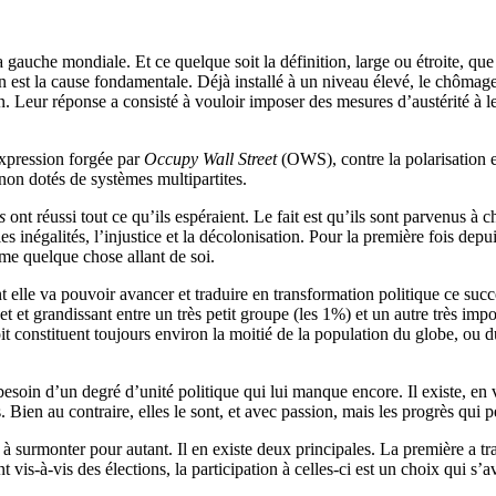
a gauche mondiale. Et ce quelque soit la définition, large ou étroite, q
en est la cause fondamentale. Déjà installé à un niveau élevé, le chômag
n. Leur réponse a consisté à vouloir imposer des mesures d’austérité à 
expression forgée par
Occupy Wall Street
(OWS), contre la polarisation 
non dotés de systèmes multipartites.
s
ont réussi tout ce qu’ils espéraient. Le fait est qu’ils sont parvenus à
les inégalités, l’injustice et la décolonisation. Pour la première fois de
mme quelque chose allant de soi.
lle va pouvoir avancer et traduire en transformation politique ce succè
t et grandissant entre un très petit groupe (les 1%) et un autre très impo
oit constituent toujours environ la moitié de la population du globe, ou 
oin d’un degré d’unité politique qui lui manque encore. Il existe, en vé
 Bien au contraire, elles le sont, et avec passion, mais les progrès qui
 à surmonter pour autant. Il en existe deux principales. La première a tra
is-à-vis des élections, la participation à celles-ci est un choix qui s’