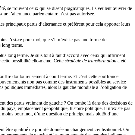
té, se trouvent ceux qui se disent pragmatiques. Ils veulent œuvrer de
que l’alternance parlementaire n’est pas autorisée.
es principaux partis d’alternance et préfèrent pour cela apporter leurs
ins l’est-ce pour moi, que s’il n’existe pas une forme de
s long terme.
à plus long terme. Je suis tout à fait d’accord avec ceux qui affirment
 cette possibilité elle-même. Cette
stratégie de transformation
a été
 souffre douloureusement à court terme. Et c’est cette souffrance
les gouvernements non pas comme des instruments possibles au service
ns politiques immédiates, alors la gauche mondiale a l’obligation de
nnent des partis vraiment de gauche ? On tombe là dans des décisions de
du pays, emplacement géopolitique, histoire politique. Il n’existe pas
du moins pour moi, d’une question de principe mais plutôt d’une
t être qualifié de priorité donnée au changement civilisationnel. On
es gouvernements de gauche et les mouvements des peuples indigènes,