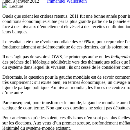
lundi 9 janvier 2012
|
Immanuel Wallerstein
Lecture
.
Q
uels que soient les critères retenus, 2011 fut une bonne année pour l
conditions économiques subie par la plus grande partie de la planète 
face à des niveaux d’endettement élevés et à des recettes en diminutio
leurs banques.
Le résultat a été une révolte mondiale des « 99% », pour reprendre l’
fondamentalement anti-démocratique de ces derniers, qu’ils soient ou 
Il ne s’agit pas de savoir si OWS, le printemps arabe ou les
Indignado
des prêches de l’idéologie néolibérale vers des thématiques telles que 
du système dans lequel ils vivaient ; ils ont cessé de le considérer co
Désormais, la question pour la gauche mondiale est de savoir comment e
très simplement : s’il existe bien, en termes économiques, un clivage ne
ligne de partage politique. Au niveau mondial, les forces de centre-dr
d’une autre.
Par conséquent, pour transformer le monde, la gauche mondiale aura bes
tactique de court terme. Non que ces questions ne soient pas débattues.
Pour anciennes qu’elles soient, ces divisions n’en sont pas plus faciles
sur les élections. Aux yeux d’un premier groupe, profondément méfiant v
légitimité du système-monde existant.