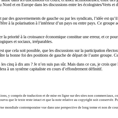
ord et en Europe dans les discussions entre les écologistes/Verts et des
t par des gouvernements de gauche ou par les syndicats, l’idée est qu’i
ère à la polarisation à l’intérieur d’un pays ou entre pays. Ce groupe a
 la priorité à la croissance économique constitue une erreur, et ce pour 
logiques et sociaux, irréparables.
est que cela soit possible, que les discussions sur la participation élec
tre la bonne foi des positions de gauche de départ de l’autre groupe. Ce 
les cinq à dix ans ? Je n’en suis pas sûr. Mais dans ce cas, je crois que 
ra à un système capitaliste en cours d’effondrement définitif.
tions, y compris de traduction et de mise en ligne sur des sites non commerciaux, co
urvu que le texte reste intact et que la note relative au copyright soit conservée. Pou
scène mondiale contemporaine vue dans une perspective de long terme et non de cour