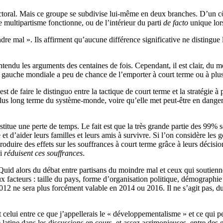
ectoral. Mais ce groupe se subdivise lui-même en deux branches. D’un cô
le multipartisme fonctionne, ou de l’intérieur du parti
de facto
unique lors
re mal ». Ils affirment qu’aucune différence significative ne distingue l
tendu les arguments des centaines de fois. Cependant, il est clair, du mo
la gauche mondiale a peu de chance de l’emporter à court terme ou à plu
est de faire le distinguo entre la tactique de court terme et la stratégie 
plus long terme du système-monde, voire qu’elle met peut-être en danger
nstitue une perte de temps. Le fait est que la très grande partie des 99%
re et d’aider leurs familles et leurs amis à survivre. Si l’on considère 
duire des effets sur les souffrances à court terme grâce à leurs décisio
ui
réduisent ces souffrances
.
. Quid alors du débat entre partisans du moindre mal et ceux qui soutie
 facteurs : taille du pays, forme d’organisation politique, démographie 
 2012 ne sera plus forcément valable en 2014 ou 2016. Il ne s’agit pas, 
lui entre ce que j’appellerais le « développementalisme » et ce qui peu
 latine dans les discussions en cours, et assez acrimonieuses, entre d