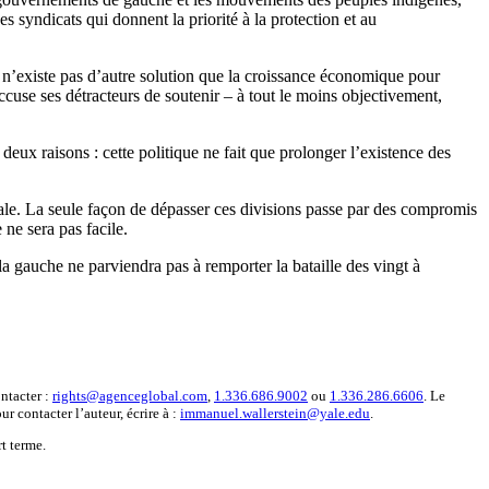
 syndicats qui donnent la priorité à la protection et au
l n’existe pas d’autre solution que la croissance économique pour
ccuse ses détracteurs de soutenir – à tout le moins objectivement,
deux raisons : cette politique ne fait que prolonger l’existence des
torale. La seule façon de dépasser ces divisions passe par des compromis
ne sera pas facile.
la gauche ne parviendra pas à remporter la bataille des vingt à
ntacter :
rights@agenceglobal.com
,
1.336.686.9002
ou
1.336.286.6606
. Le
r contacter l’auteur, écrire à :
immanuel.wallerstein@yale.edu
.
t terme.