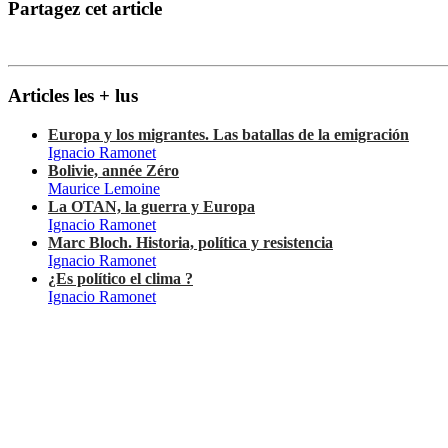
Partagez cet article
Articles les + lus
Europa y los migrantes. Las batallas de la emigración
Ignacio Ramonet
Bolivie, année Zéro
Maurice Lemoine
La OTAN, la guerra y Europa
Ignacio Ramonet
Marc Bloch. Historia, política y resistencia
Ignacio Ramonet
¿Es político el clima ?
Ignacio Ramonet