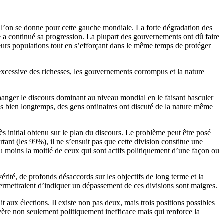
ue l’on se donne pour cette gauche mondiale. La forte dégradation des
e a continué sa progression. La plupart des gouvernements ont dû faire
leurs populations tout en s’efforçant dans le même temps de protéger
excessive des richesses, les gouvernements corrompus et la nature
 changer le discours dominant au niveau mondial en le faisant basculer
puis bien longtemps, des gens ordinaires ont discuté de la nature même
s initial obtenu sur le plan du discours. Le problème peut être posé
rtant (les 99%), il ne s’ensuit pas que cette division constitue une
du moins la moitié de ceux qui sont actifs politiquement d’une façon ou
rité, de profonds désaccords sur les objectifs de long terme et la
 permettraient d’indiquer un dépassement de ces divisions sont maigres.
it aux élections. Il existe non pas deux, mais trois positions possibles
avère non seulement politiquement inefficace mais qui renforce la