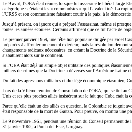
Le 9 avril, l’OEA était réunie, lorsque fut assassiné le libéral Jorge 
catégorique : c’étaient les « communistes » qui l’avaient tué. La rupt
l’URSS et son communisme faisaient courir à la paix, à la démocratie 
Jusqu’à présent, on ignore qui a préparé l’assassinat, même si presque
toutes les années écoulées. Certains affirment que ce fut l’acte de ba
Le premier janvier 1959, une rébellion populaire dirigée par Fidel Cast
préparées à affronter un ennemi extérieur, mais la révolution démontrai
changements radicaux nécessaires, en créant la Doctrine de la Sécurité N
s’abattirent alors sur le continent.
Si l’OEA était déjà un simple objet utilitaire des politiques étasunie
milliers de crimes que la Doctrine a déversés sur l’Amérique Latine et 
Du fait des agressions militaires et du siège économique étasunien, Cu
Lors de la VIIème réunion de Consultation de l’OEA, qui se tint au Cos
Unis et ses plus proches alliés insistèrent sur le fait que Cuba était la 
Parce qu’elle était un des alliés en question, la Colombie se joignit
était responsable de la mort de Gaitan. Pour preuve, on montra une pho
Le 9 novembre 1961, pendant une réunion du Conseil permanent de l’OE
31 janvier 1962, à Punta del Este, Uruguay.