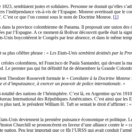
1823, semblaient justes et solidaires. Personne ne doutait qu’elles s’a
ers l’indépendance vis-à-vis de l’Espagne. Monroe avertissait que le co
". C’est ce que l’on connut sous le nom de Doctrine Monroe.
[
1
]
dans la province colombienne de Panama. Il proposait une union des nati
ées par l’Espagne. A ce moment-là Bolivar découvrit quelle était la signi
ats-Unis boycottèrent le Congrès par leur absence, et dans le même temp
t sa plus célèbre phrase : «
Les Etats-Unis semblent destinés par la Prov
s créoles colombiens, tel Francisco de Paula Santander, qui devant la ma
d. Le premier pas qui fut définitif fut de démembrer la Grande Colombi
sident Theodore Roosevelt formule le «
Corollaire à la Doctrine Monroe
e et d’impuissance, à exercer un pouvoir de police internationale
. »
totalité des nations de l’hémisphère. C’est là, en Argentine qu’en 1910
reau International des Républiques Américaines. C’est ainsi que les Et
lus tard, le président William H. Taft se sentait le droit d’affirmer : 
Etats-Unis deviennent la première puissance économique et politique. L
Winston Churchill se prononcèrent en faveur d’une alliance contre le « 
tte nation. Peu leur importait que ce fût l’URSS qui avait conduit l’armé