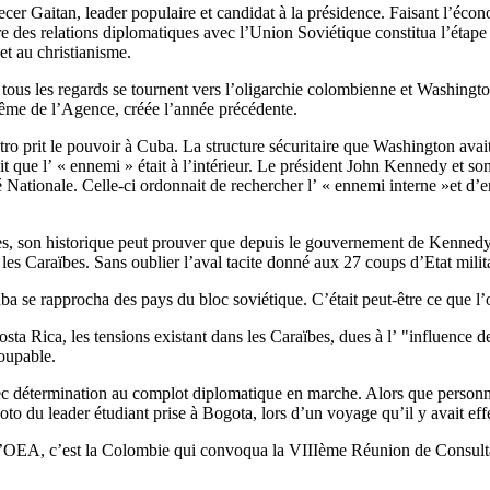
Eliecer Gaitan, leader populaire et candidat à la présidence. Faisant l’éc
ure des relations diplomatiques avec l’Union Soviétique constitua l’étap
et au christianisme.
 tous les regards se tournent vers l’oligarchie colombienne et Washingto
ptême de l’Agence, créée l’année précédente.
ro prit le pouvoir à Cuba. La structure sécuritaire que Washington avait
t que l’ « ennemi » était à l’intérieur. Le président John Kennedy et son
ationale. Celle-ci ordonnait de rechercher l’ « ennemi interne »et d’en fi
nnes, son historique peut prouver que depuis le gouvernement de Kennedy,
les Caraïbes. Sans oublier l’aval tacite donné aux 27 coups d’Etat militai
ba se rapprocha des pays du bloc soviétique. C’était peut-être ce que l’o
ta Rica, les tensions existant dans les Caraïbes, dues à l’ "influence d
coupable.
 avec détermination au complot diplomatique en marche. Alors que personn
to du leader étudiant prise à Bogota, lors d’un voyage qu’il y avait eff
A, c’est la Colombie qui convoqua la VIIIème Réunion de Consultation 