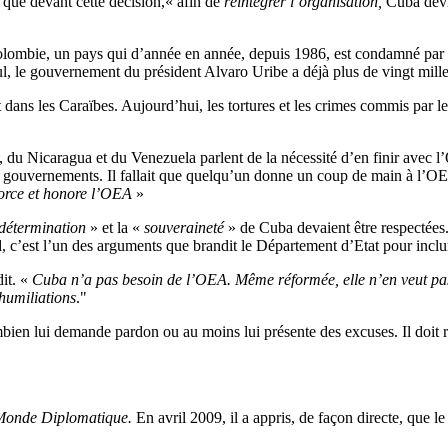
 que devant cette décision,« afin de
réintégrer l’organisation,
Cuba devr
lombie, un pays qui d’année en année, depuis 1986, est condamné par d
le gouvernement du président Alvaro Uribe a déjà plus de vingt mille c
 dans les Caraïbes. Aujourd’hui, les tortures et les crimes commis par 
e, du Nicaragua et du Venezuela parlent de la nécessité d’en finir avec l
es gouvernements. Il fallait que quelqu’un donne un coup de main à l’OEA
orce et honore l’OEA
»
odétermination
» et la «
souveraineté
» de Cuba devaient être respectées
’est l’un des arguments que brandit le Département d’Etat pour inclure 
dit. «
Cuba n’a pas besoin de l’OEA. Même réformée, elle n’en veut pas.
humiliations
."
mbien lui demande pardon ou au moins lui présente des excuses. Il doit r
Monde Diplomatique.
En avril 2009, il a appris, de façon directe, que 