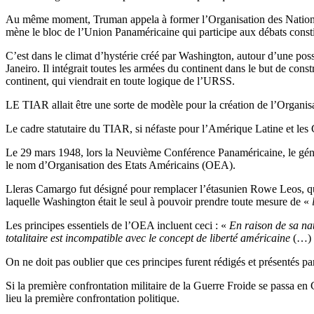
Au même moment, Truman appela à former l’Organisation des Nations Un
mène le bloc de l’Union Panaméricaine qui participe aux débats constit
C’est dans le climat d’hystérie créé par Washington, autour d’une po
Janeiro. Il intégrait toutes les armées du continent dans le but de const
continent, qui viendrait en toute logique de l’URSS.
LE TIAR allait être une sorte de modèle pour la création de l’Organi
Le cadre statutaire du TIAR, si néfaste pour l’Amérique Latine et le
Le 29 mars 1948, lors la Neuvième Conférence Panaméricaine, le génér
le nom d’Organisation des Etats Américains (OEA).
Lleras Camargo fut désigné pour remplacer l’étasunien Rowe Leos, qui a
laquelle Washington était le seul à pouvoir prendre toute mesure de «
Les principes essentiels de l’OEA incluent ceci : «
En raison de sa nat
totalitaire est incompatible avec le concept de liberté américaine
(…) 
On ne doit pas oublier que ces principes furent rédigés et présentés p
Si la première confrontation militaire de la Guerre Froide se passa en
lieu la première confrontation politique.