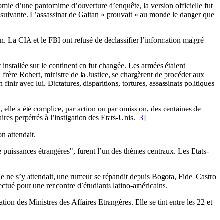
onomie d’une pantomime d’ouverture d’enquête, la version officielle fut
e suivante. L’assassinat de Gaitan « prouvait » au monde le danger que
n. La CIA et le FBI ont refusé de déclassifier l’information malgré
 installée sur le continent en fut changée. Les armées étaient
 frère Robert, ministre de la Justice, se chargèrent de procéder aux
nir avec lui. Dictatures, disparitions, tortures, assassinats politiques
 elle a été complice, par action ou par omission, des centaines de
res perpétrés à l’instigation des Etats-Unis.
[
3
]
n attendait.
e puissances étrangères", furent l’un des thèmes centraux. Les Etats-
e ne s’y attendait, une rumeur se répandit depuis Bogota, Fidel Castro
ectué pour une rencontre d’étudiants latino-américains.
des Ministres des Affaires Etrangères. Elle se tint entre les 22 et