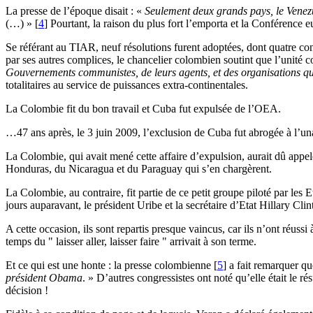
La presse de l’époque disait : «
Seulement deux grands pays, le Venezu
(…) »
[
4
]
Pourtant, la raison du plus fort l’emporta et la Conférence eut 
Se référant au TIAR, neuf résolutions furent adoptées, dont quatre con
par ses autres complices, le chancelier colombien soutint que l’unité co
Gouvernements communistes, de leurs agents, et des organisations qu’
totalitaires au service de puissances extra-continentales.
La Colombie fit du bon travail et Cuba fut expulsée de l’OEA.
…47 ans après, le 3 juin 2009, l’exclusion de Cuba fut abrogée à 
La Colombie, qui avait mené cette affaire d’expulsion, aurait dû appel
Honduras, du Nicaragua et du Paraguay qui s’en chargèrent.
La Colombie, au contraire, fit partie de ce petit groupe piloté par les
jours auparavant, le président Uribe et la secrétaire d’Etat Hillary Cl
A cette occasion, ils sont repartis presque vaincus, car ils n’ont réus
temps du " laisser aller, laisser faire " arrivait à son terme.
Et ce qui est une honte : la presse colombienne
[
5
]
a fait remarquer qu
président Obama
. » D’autres congressistes ont noté qu’elle était le ré
décision !