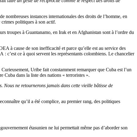
ait faire
un geste de réciprocité comme le respect des droits de
e nombreuses instances internationales des droits de l’homme, en
rimes politiques à son actif.
leurs troupes à Guantanamo, en Irak et en Afghanistan sont à l’ordre du
’OEA à cause de son inefficacité et parce qu’elle est au service des
 : c’est ce à quoi servent les représentants colombiens. Le chancelier
. Curieusement, Uribe fait constamment remarquer que Cuba est l’un
Cuba dans la liste des nations « terroristes ».
 Nous ne retournerons jamais dans cette vieille bâtisse de
econnaître qu’il a été complice, au premier rang, des politiques
le gouvernement étasunien ne lui permettait même pas d’aborder son