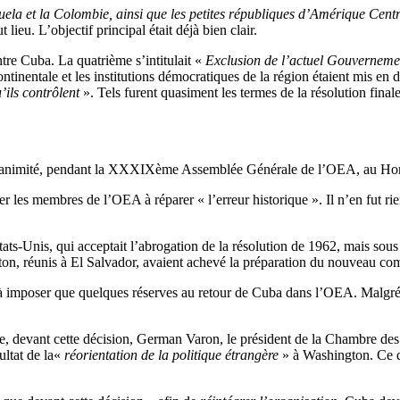
ela et la Colombie, ainsi que les petites républiques d’Amérique Centra
lieu. L’objectif principal était déjà bien clair.
tre Cuba. La quatrième s’intitulait «
Exclusion de l’actuel Gouverneme
ntinentale et les institutions démocratiques de la région étaient mis en 
ils contrôlent
». Tels furent quasiment les termes de la résolution finale.
l’unanimité, pendant la XXXIXème Assemblée Générale de l’OEA, au Ho
er les membres de l’OEA à réparer « l’erreur historique ». Il n’en fut r
 Etats-Unis, qui acceptait l’abrogation de la résolution de 1962, mais s
inton, réunis à El Salvador, avaient achevé la préparation du nouveau co
si à imposer que quelques réserves au retour de Cuba dans l’OEA. Malgré c
e, devant cette décision, German Varon, le président de la Chambre des
sultat de la«
réorientation de la politique étrangère
» à Washington. Ce qu