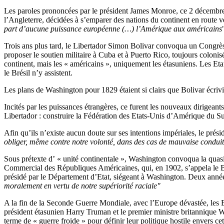
Les paroles prononcées par le président James Monroe, ce 2 décembre 
l’Angleterre, décidées à s’emparer des nations du continent en route v
part d’aucune puissance européenne (…) l’Amérique aux américains
Trois ans plus tard, le Libertador Simon Bolivar convoqua un Congrès 
proposer le soutien militaire à Cuba et à Puerto Rico, toujours colonis
continent, mais les « américains », uniquement les étasuniens. Les Et
le Brésil n’y assistent.
Les plans de Washington pour 1829 étaient si clairs que Bolivar écrivi
Incités par les puissances étrangères, ce furent les nouveaux dirigeant
Libertador : construire la Fédération des Etats-Unis d’Amérique du Su
Afin qu’ils n’existe aucun doute sur ses intentions impériales, le pré
obliger, même contre notre volonté, dans des cas de mauvaise conduit
Sous prétexte d’ « unité continentale », Washington convoqua la quasi-
Commercial des Républiques Américaines, qui, en 1902, s’appela le Bu
présidé par le Département d’Etat, siégeant à Washington. Deux années p
moralement en vertu de notre supériorité raciale"
A la fin de la Seconde Guerre Mondiale, avec l’Europe dévastée, les 
président étasunien Harry Truman et le premier ministre britannique 
terme de « guerre froide » pour définir leur politique hostile envers ce