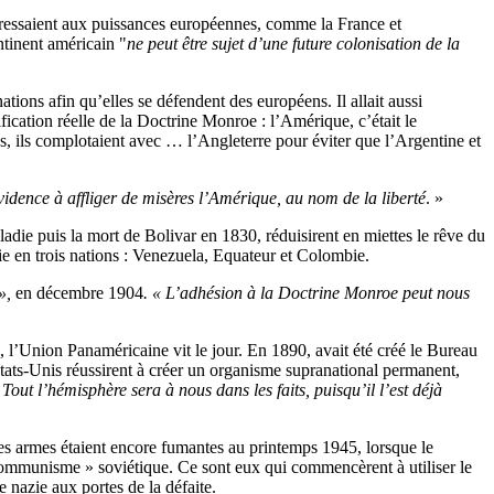
dressaient aux puissances européennes, comme la France et
ntinent américain "
ne peut être sujet d’une future colonisation de la
ons afin qu’elles se défendent des européens. Il allait aussi
fication réelle de la Doctrine Monroe : l’Amérique, c’était le
s, ils complotaient avec … l’Angleterre pour éviter que l’Argentine et
idence à affliger de misères l’Amérique, au nom de la liberté
. »
ladie puis la mort de Bolivar en 1830, réduisirent en miettes le rêve du
e en trois nations : Venezuela, Equateur et Colombie.
 »,
en décembre 1904
. « L’adhésion à la Doctrine Monroe peut nous
, l’Union Panaméricaine vit le jour. En 1890, avait été créé le Bureau
ats-Unis réussirent à créer un organisme supranational permanent,
«
Tout l’hémisphère sera à nous dans les faits, puisqu’il l’est déjà
es armes étaient encore fumantes au printemps 1945, lorsque le
communisme » soviétique. Ce sont eux qui commencèrent à utiliser le
e nazie aux portes de la défaite.