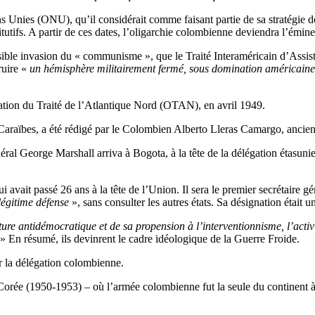
ies (ONU), qu’il considérait comme faisant partie de sa stratégie de 
utifs. A partir de ces dates, l’oligarchie colombienne deviendra l’éminen
ssible invasion du « communisme », que le Traité Interaméricain d’Ass
ruire «
un hémisphère militairement fermé, sous domination américaine
sation du Traité de l’Atlantique Nord (OTAN), en avril 1949.
s Caraïbes, a été rédigé par le Colombien Alberto Lleras Camargo, anci
al George Marshall arriva à Bogota, à la tête de la délégation étasunie
vait passé 26 ans à la tête de l’Union. Il sera le premier secrétaire g
légitime défense
», sans consulter les autres états. Sa désignation était
ure antidémocratique et de sa propension à l’interventionnisme, l’acti
» En résumé, ils devinrent le cadre idéologique de la Guerre Froide.
ar la délégation colombienne.
 Corée (1950-1953) – où l’armée colombienne fut la seule du continent à 