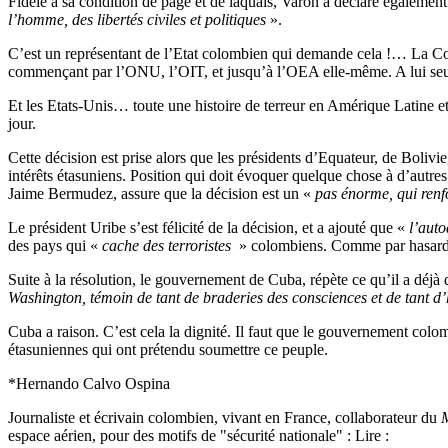
Fidèle à sa condition de page et de laquais, Varon a déclaré également
l’homme, des libertés civiles et politiques
».
C’est un représentant de l’Etat colombien qui demande cela !… La Co
commençant par l’ONU, l’OIT, et jusqu’à l’OEA elle-même. A lui seul, 
Et les Etats-Unis… toute une histoire de terreur en Amérique Latine et
jour.
Cette décision est prise alors que les présidents d’Equateur, de Bolivi
intérêts étasuniens. Position qui doit évoquer quelque chose à d’autr
Jaime Bermudez, assure que la décision est un «
pas énorme, qui renf
Le président Uribe s’est félicité de la décision, et a ajouté que «
l’aut
des pays qui «
cache des terroristes
» colombiens. Comme par hasard, c
Suite à la résolution, le gouvernement de Cuba, répète ce qu’il a déjà 
Washington, témoin de tant de braderies des consciences et de tant d’
Cuba a raison. C’est cela la dignité. Il faut que le gouvernement colo
étasuniennes qui ont prétendu soumettre ce peuple.
*Hernando Calvo Ospina
Journaliste et écrivain colombien, vivant en France, collaborateur du
espace aérien, pour des motifs de "sécurité nationale" : Lire :