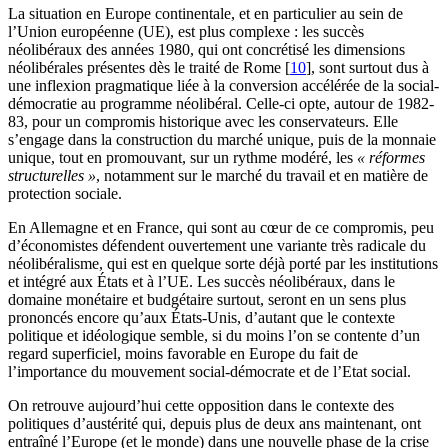
La situation en Europe continentale, et en particulier au sein de
l’Union européenne (UE), est plus complexe : les succès
néolibéraux des années 1980, qui ont concrétisé les dimensions
néolibérales présentes dès le traité de Rome
[
10
]
, sont surtout dus à
une inflexion pragmatique liée à la conversion accélérée de la social-
démocratie au programme néolibéral. Celle-ci opte, autour de 1982-
83, pour un compromis historique avec les conservateurs. Elle
s’engage dans la construction du marché unique, puis de la monnaie
unique, tout en promouvant, sur un rythme modéré, les
« réformes
structurelles »
, notamment sur le marché du travail et en matière de
protection sociale.
En Allemagne et en France, qui sont au cœur de ce compromis, peu
d’économistes défendent ouvertement une variante très radicale du
néolibéralisme, qui est en quelque sorte déjà porté par les institutions
et intégré aux États et à l’UE. Les succès néolibéraux, dans le
domaine monétaire et budgétaire surtout, seront en un sens plus
prononcés encore qu’aux États-Unis, d’autant que le contexte
politique et idéologique semble, si du moins l’on se contente d’un
regard superficiel, moins favorable en Europe du fait de
l’importance du mouvement social-démocrate et de l’Etat social.
On retrouve aujourd’hui cette opposition dans le contexte des
politiques d’austérité qui, depuis plus de deux ans maintenant, ont
entraîné l’Europe (et le monde) dans une nouvelle phase de la crise