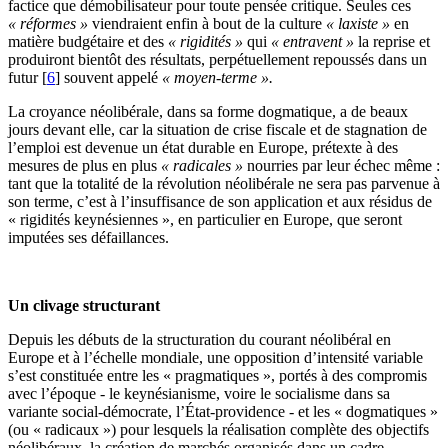
factice que démobilisateur pour toute pensée critique. Seules ces
« réformes »
viendraient enfin à bout de la culture
« laxiste »
en
matière budgétaire et des
« rigidités »
qui
« entravent »
la reprise et
produiront bientôt des résultats, perpétuellement repoussés dans un
futur
[
6
]
souvent appelé
« moyen-terme ».
La croyance néolibérale, dans sa forme dogmatique, a de beaux
jours devant elle, car la situation de crise fiscale et de stagnation de
l’emploi est devenue un état durable en Europe, prétexte à des
mesures de plus en plus
« radicales »
nourries par leur échec même :
tant que la totalité de la révolution néolibérale ne sera pas parvenue à
son terme, c’est à l’insuffisance de son application et aux résidus de
« rigidités keynésiennes », en particulier en Europe, que seront
imputées ses défaillances.
Un clivage structurant
Depuis les débuts de la structuration du courant néolibéral en
Europe et à l’échelle mondiale, une opposition d’intensité variable
s’est constituée entre les « pragmatiques », portés à des compromis
avec l’époque - le keynésianisme, voire le socialisme dans sa
variante social-démocrate, l’État-providence - et les « dogmatiques »
(ou « radicaux ») pour lesquels la réalisation complète des objectifs
néolibéraux, la création de marchés organisés dans un cadre