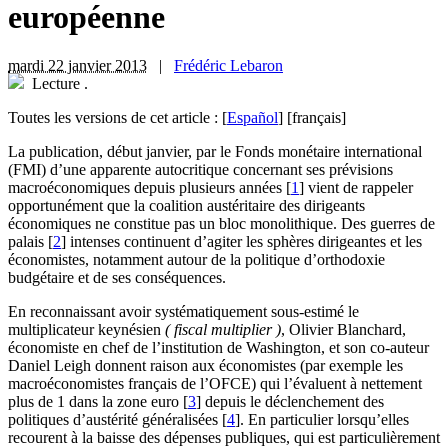
européenne
mardi 22 janvier 2013
|
Frédéric Lebaron
Lecture
.
Toutes les versions de cet article :
[
Español
]
[français]
L
a publication, début janvier, par le Fonds monétaire international
(FMI) d’une apparente autocritique concernant ses prévisions
macroéconomiques depuis plusieurs années
[
1
]
vient de rappeler
opportunément que la coalition austéritaire des dirigeants
économiques ne constitue pas un bloc monolithique. Des guerres de
palais
[
2
]
intenses continuent d’agiter les sphères dirigeantes et les
économistes, notamment autour de la politique d’orthodoxie
budgétaire et de ses conséquences.
En reconnaissant avoir systématiquement sous-estimé le
multiplicateur keynésien
( fiscal multiplier )
, Olivier Blanchard,
économiste en chef de l’institution de Washington, et son co-auteur
Daniel Leigh donnent raison aux économistes (par exemple les
macroéconomistes français de l’OFCE) qui l’évaluent à nettement
plus de 1 dans la zone euro
[
3
]
depuis le déclenchement des
politiques d’austérité généralisées
[
4
]
. En particulier lorsqu’elles
recourent à la baisse des dépenses publiques, qui est particulièrement