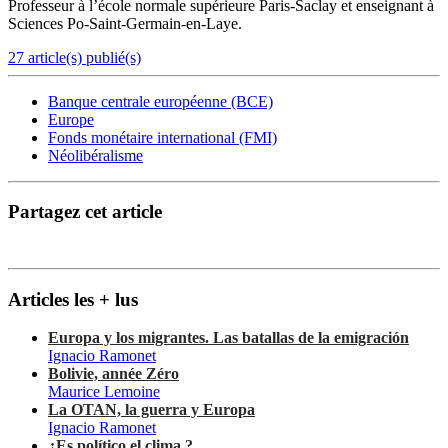
Professeur à l’école normale supérieure Paris-Saclay et enseignant à
Sciences Po-Saint-Germain-en-Laye.
27 article(s) publié(s)
Banque centrale européenne (BCE)
Europe
Fonds monétaire international (FMI)
Néolibéralisme
Partagez cet article
Articles les + lus
Europa y los migrantes. Las batallas de la emigración
Ignacio Ramonet
Bolivie, année Zéro
Maurice Lemoine
La OTAN, la guerra y Europa
Ignacio Ramonet
¿Es político el clima ?