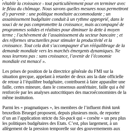
rétablir la croissance
‑
tout particulièrement pour en terminer avec
le fléau du chômage. Nous savons quelles mesures nous permettront
d’y parvenir : une politique monétaire accommodante ; un
assainissement budgétaire conduit à un rythme approprié, dans le
souci de ne pas compromettre la croissance, mais accompagné de
programmes solides et réalistes pour diminuer la dette à moyen
terme ; l’achèvement de l’assainissement du secteur bancaire ; et
des réformes structurelles pour stimuler la productivité et la
croissance. Tout cela doit s’accompagner d’un rééquilibrage de la
demande mondiale vers les marchés émergents dynamiques. Ne
nous leurrons pas : sans croissance, l’avenir de l’économie
mondiale est menacé ».
Les prises de position de la directrice générale du FMI sur la
situation grecque, appelant à retarder de deux ans la date officielle
de retour à l’équilibre budgétaire, contribuent à faire apparaître une
faille, certes mineure, dans le consensus austéritaire, faille qui a été
renforcée par les analyses autocritiques des macroéconomistes de la
même institution.
Parmi les « pragmatiques », les membres de l’influent
think tank
bruxellois Bruegel proposent, depuis plusieurs mois, de reporter
d’un an l’application stricte du
Six-pack
qui « corsète » un peu plus
les politiques budgétaires des Etats. C’est, plus largement, à un
allègement de la pression temporelle sur des gouvernements aux