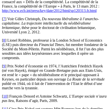
consacré aux « Défis de la compétitivité. La compétitivité de la
France, la compétitivité de l’Europe » à Paris, le 13 mars 2012 :
http://www.ecb.int/press/key/date/2012/html/sp120313.fr.html
[
7
]
Voir Gilles Christoph,
Du nouveau libéralisme à l’anarcho-
capitalisme. La trajectoire intellectuelle du néolibéralisme
britannique
, thèse pour le doctorat de civilisation britannique,
Université Lyon 2, 2012.
[
8
]
Lionel Robbins, professeur à la London School of Economics
(LSE) puis directeur du
Financial Times
, fut membre fondateur de la
Société du Mont-Pèlerin. Parmi les néolibéraux, il fut l’un des plus
sensibles aux idées keynésiennes avec lesquelles il opère un
compromis.
[
9
]
Prix Nobel d’économie en 1974, l’Autrichien Friedrich Hayek
(né von Hayek), émigré en Grande-Bretagne puis aux Etats-Unis,
est resté le « pape » du néolibéralisme et le principal opposant à
Keynes, en particulier depuis son ouvrage
La Route de la servitude
publié en 1944, où il fait de l’intervention de l’Etat le début d’une
marche vers la tyrannie.
[
10
]
François Denord et Antoine Schwartz,
L’Europe sociale n’aura
pas lieu
, Raisons d’agir, Paris, 2009.
[
11
]
Cinq Prix Nobel ont soutenu Mitt Romney lors de la dernière