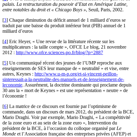
palais. La restructuration du pouvoir d’Etat en Amérique Latine,
entre notables du droit et « Chicago Boys »
, Seuil, Paris, 2002.
[
3
]
Chaque diminution du déficit annuel de 1 milliard d’euros se
traduit par une baisse du produit intérieur brut (PIB) annuel de 1
milliard d’euros
[
4
]
Eric Heyer, « Une revue de la littérature récente sur les
multiplicateurs : la taille compte », OFCE Le blog, 21 novembre
2012 :
http://www.ofce.sciences-po.fr/blog/?p=2887
[
5
]
Un communiqué récent des jeunes de l’UMP reproche aux
enseignements de SES leur manque de « neutralité » et vise, entre
autres, Keynes :
http://www.u-m-p.org/et-si-vincent-peillon-
sinteressait-a-la-neutralite-des-manuels-et-de-lenseignement-de-
leconomie
. Assurément, la doctrine dominante qui proclame depuis
30 ans la « mort de Keynes » est une représentation « neutre » de
l’économie !
[
6
]
La matrice de ce discours est fournie par l’optimisme de
commande, dans un discours de mars 2012, du président de la BCE,
Mario Draghi. Voir par exemple, Mario Draghi, « La compétitivité
de la zone euro et au sein de la zone euro », Intervention du
président de la BCE, à l’occasion du colloque organisé par
Le
Monde
et l’Association française des entreprises privées (AFEP) et