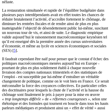
néfaste.
La restauration simultanée et rapide de l’équilibre budgétaire dans
plusieurs pays interdépendants avait en effet toutes les chances de
réduire brutalement l’activité, d’accroître fortement le chômage, de
diminuer les rentrées fiscales et de rendre ainsi de plus en plus
inatteignable l’objectif de désendettement public lui-même, suscitant
un nouveau tour de vis, et ainsi de suite. Le diagnostic empirique
valide aujourd’hui le raisonnement macroéconomique keynésien tel
qu’il est enseigné dès la première année des cursus universitaires
d’économie, et même au lycée en sciences économiques et sociales
(SES)
[
5
]
.
Il faudrait cependant être naïf pour penser que le constat d’échec des
politiques macroéconomiques menées aujourd’hui en Europe -
pourtant de plus en plus solidement établi à chaque nouvelle
livraison des comptes nationaux trimestriels et des statistiques de
l’emploi - est susceptible par lui-même d’entraîner un véritable
changement de politique, comme on le voit bien en France. Ce serait
méconnaître la force des croyances collectives. En particulier celles
des doctrinaires pour lesquels la chute de l’activité et la hausse du
chômage sont finalement le prix à payer pour la mise en œuvre
« trop longtemps différée »
de
« réformes courageuses »
, selon une
rhétorique et des formules qui tournent en boucle dans tous les hauts
parleurs médiatiques et produisent ainsi un « effet de vérité » aussi