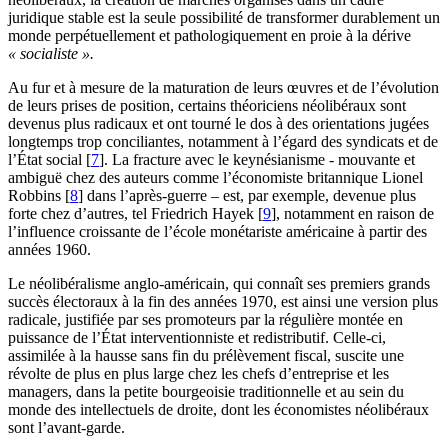
juridique stable est la seule possibilité de transformer durablement un
monde perpétuellement et pathologiquement en proie à la dérive
« socialiste ».
Au fur et à mesure de la maturation de leurs œuvres et de l’évolution
de leurs prises de position, certains théoriciens néolibéraux sont
devenus plus radicaux et ont tourné le dos à des orientations jugées
longtemps trop conciliantes, notamment à l’égard des syndicats et de
l’État social
[
7
]
. La fracture avec le keynésianisme - mouvante et
ambiguë chez des auteurs comme l’économiste britannique Lionel
Robbins
[
8
]
dans l’après-guerre – est, par exemple, devenue plus
forte chez d’autres, tel Friedrich Hayek
[
9
]
, notamment en raison de
l’influence croissante de l’école monétariste américaine à partir des
années 1960.
Le néolibéralisme anglo-américain, qui connaît ses premiers grands
succès électoraux à la fin des années 1970, est ainsi une version plus
radicale, justifiée par ses promoteurs par la régulière montée en
puissance de l’État interventionniste et redistributif. Celle-ci,
assimilée à la hausse sans fin du prélèvement fiscal, suscite une
révolte de plus en plus large chez les chefs d’entreprise et les
managers, dans la petite bourgeoisie traditionnelle et au sein du
monde des intellectuels de droite, dont les économistes néolibéraux
sont l’avant-garde.