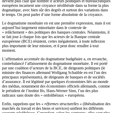
devient plus clair que nombre d’acteurs politiques et bureaucratiques
européens incarnent une croyance néolibérale dans sa forme la plus
dogmatique, avec bien sûr des degrés et surtout des variations dans
le temps. On peut parler d’une forme absolutiste de la croyance.
Le dogmatisme monétaire en est une première expression, mais il est
aujourd’hui largement minoritaire dans le contexte de
« relâchement » des politiques des banques centrales. Néanmoins, il
se fait jour à chaque fois que les acteurs de la Banque centrale
européenne (BCE) résistent, certes inégalement, à toute inflexion
plus importante de leur mission, et il peut donc renaître à tout
moment.
L’affirmation accentuée du dogmatisme budgétaire a, en revanche,
contrebalancé l’affaissement du dogmatisme monétaire. Il est porté
par une coalition d’acteurs de la BCE, de dirigeants politiques (le
ministre des finances allemand Wolfgang Schaüble en est l’un des
principaux représentants), de dirigeants de banques et de sociétés
d’assurance. Il est légitimé par quelques économistes liés au monde
des médias, notamment des économistes officiels allemands, comme
le président de l’institut Ifo, Hans-Werner Sinn, l’un des plus
radicaux sans doute des « ordolibéraux » européens.
Enfin, rappelons que les
« réformes structurelles »
(libéralisation des
marchés du travail et des biens et services) unifient les différents
courants néolibéraux. Cependant, selon les contextes, elles sont plus