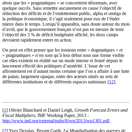
abois que les « pragmatiques » se concentrent désormais, avec
quelque succès. Sans remettre aucunement en cause l’objectif de
réduction des déficits et de l’endettement public, alpha et oméga de
la politique économique, il s’agit seulement pour eux de l’étaler
mieux dans le temps. Lorsqu’il apparaîtra, sans doute autour du mois
d’avril, que le gouvernement français n’est pas en mesure de tenir
l’objectif des 3 % de déficit budgétaire affiché, les deux camps
devraient rapidement entrer en action.
On peut en effet penser que les tensions entre « dogmatiques » et
« pragmatiques » n’en sont qu’à leur début sous une forme visible
car elles existent en réalité sur un mode interne et feutré depuis le
lancement effectif des politiques d’austérité. L’issue de cet
affrontement est d’autant moins certaine que l’on a affaire à une lutte
de palais, largement opaque, entre des acteurs situés au sein de
différentes institutions et de différents espaces nationaux
[
12
]
.
[
1
]
Olivier Blanchard et Daniel Leigh,
Growth Forecast Errors and
Fiscal Multipliers
, IMF Working Paper, 2013 :
http://www.imf.org/external/pubs/ft/wp/2013/wp1301.pdf
.
[
2
]
Yves Dezalay, Bryant Garth,
La Mondialisation des guerres de