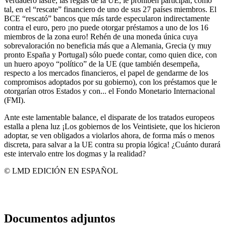
Verdadero lastre, las reglas de la UE, le prohíben participar, como
tal, en el “rescate” financiero de uno de sus 27 países miembros. El
BCE “rescató” bancos que más tarde especularon indirectamente
contra el euro, pero ¡no puede otorgar préstamos a uno de los 16
miembros de la zona euro! Rehén de una moneda única cuya
sobrevaloración no beneficia más que a Alemania, Grecia (y muy
pronto España y Portugal) sólo puede contar, como quien dice, con
un huero apoyo “político” de la UE (que también desempeña,
respecto a los mercados financieros, el papel de gendarme de los
compromisos adoptados por su gobierno), con los préstamos que le
otorgarían otros Estados y con... el Fondo Monetario Internacional
(FMI).
Ante este lamentable balance, el disparate de los tratados europeos
estalla a plena luz ¡Los gobiernos de los Veintisiete, que los hicieron
adoptar, se ven obligados a violarlos ahora, de forma más o menos
discreta, para salvar a la UE contra su propia lógica! ¿Cuánto durará
este intervalo entre los dogmas y la realidad?
© LMD EDICIÓN EN ESPAÑOL
Documentos adjuntos