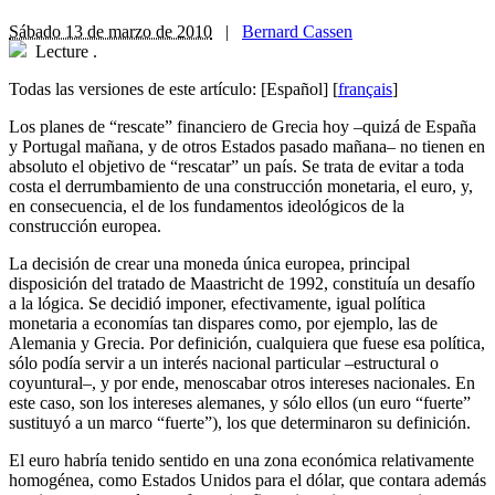
Sábado 13 de marzo de 2010
|
Bernard Cassen
Lecture
.
Todas las versiones de este artículo:
[Español]
[
français
]
Los planes de “rescate” financiero de Grecia hoy –quizá de España
y Portugal mañana, y de otros Estados pasado mañana– no tienen en
absoluto el objetivo de “rescatar” un país. Se trata de evitar a toda
costa el derrumbamiento de una construcción monetaria, el euro, y,
en consecuencia, el de los fundamentos ideológicos de la
construcción europea.
La decisión de crear una moneda única europea, principal
disposición del tratado de Maastricht de 1992, constituía un desafío
a la lógica. Se decidió imponer, efectivamente, igual política
monetaria a economías tan dispares como, por ejemplo, las de
Alemania y Grecia. Por definición, cualquiera que fuese esa política,
sólo podía servir a un interés nacional particular –estructural o
coyuntural–, y por ende, menoscabar otros intereses nacionales. En
este caso, son los intereses alemanes, y sólo ellos (un euro “fuerte”
sustituyó a un marco “fuerte”), los que determinaron su definición.
El euro habría tenido sentido en una zona económica relativamente
homogénea, como Estados Unidos para el dólar, que contara además