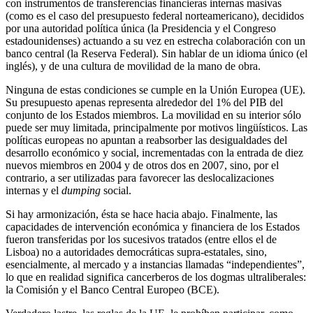
con instrumentos de transferencias financieras internas masivas
(como es el caso del presupuesto federal norteamericano), decididos
por una autoridad política única (la Presidencia y el Congreso
estadounidenses) actuando a su vez en estrecha colaboración con un
banco central (la Reserva Federal). Sin hablar de un idioma único (el
inglés), y de una cultura de movilidad de la mano de obra.
Ninguna de estas condiciones se cumple en la Unión Europea (UE).
Su presupuesto apenas representa alrededor del 1% del PIB del
conjunto de los Estados miembros. La movilidad en su interior sólo
puede ser muy limitada, principalmente por motivos lingüísticos. Las
políticas europeas no apuntan a reabsorber las desigualdades del
desarrollo económico y social, incrementadas con la entrada de diez
nuevos miembros en 2004 y de otros dos en 2007, sino, por el
contrario, a ser utilizadas para favorecer las deslocalizaciones
internas y el
dumping
social.
Si hay armonización, ésta se hace hacia abajo. Finalmente, las
capacidades de intervención económica y financiera de los Estados
fueron transferidas por los sucesivos tratados (entre ellos el de
Lisboa) no a autoridades democráticas supra-estatales, sino,
esencialmente, al mercado y a instancias llamadas “independientes”,
lo que en realidad significa cancerberos de los dogmas ultraliberales:
la Comisión y el Banco Central Europeo (BCE).