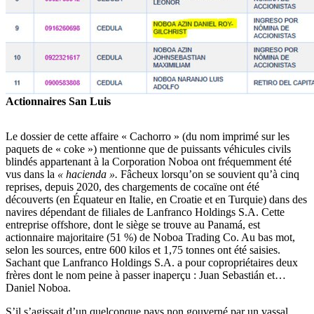
Actionnaires San Luis
Le dossier de cette affaire « Cachorro » (du nom imprimé sur les
paquets de « coke ») mentionne que de puissants véhicules civils
blindés appartenant à la Corporation Noboa ont fréquemment été
vus dans la
« hacienda ».
Fâcheux lorsqu’on se souvient qu’à cinq
reprises, depuis 2020, des chargements de cocaïne ont été
découverts (en Équateur en Italie, en Croatie et en Turquie) dans des
navires dépendant de filiales de Lanfranco Holdings S.A. Cette
entreprise offshore, dont le siège se trouve au Panamá, est
actionnaire majoritaire (51 %) de Noboa Trading Co. Au bas mot,
selon les sources, entre 600 kilos et 1,75 tonnes ont été saisies.
Sachant que Lanfranco Holdings S.A. a pour copropriétaires deux
frères dont le nom peine à passer inaperçu : Juan Sebastián et…
Daniel Noboa.
S’il s’agissait d’un quelconque pays non gouverné par un vassal