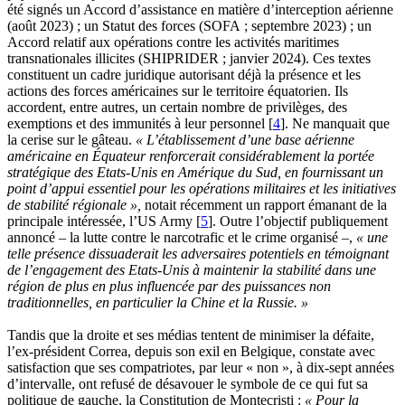
été signés un Accord d’assistance en matière d’interception aérienne
(août 2023) ; un Statut des forces (SOFA ; septembre 2023) ; un
Accord relatif aux opérations contre les activités maritimes
transnationales illicites (SHIPRIDER ; janvier 2024). Ces textes
constituent un cadre juridique autorisant déjà la présence et les
actions des forces américaines sur le territoire équatorien. Ils
accordent, entre autres, un certain nombre de privilèges, des
exemptions et des immunités à leur personnel
[
4
]
. Ne manquait que
la cerise sur le gâteau.
« L’établissement d’une base aérienne
américaine en Équateur renforcerait considérablement la portée
stratégique des Etats-Unis en Amérique du Sud, en fournissant un
point d’appui essentiel pour les opérations militaires et les initiatives
de stabilité régionale »,
notait récemment un rapport émanant de la
principale intéressée, l’US Army
[
5
]
. Outre l’objectif publiquement
annoncé – la lutte contre le narcotrafic et le crime organisé –,
« une
telle présence dissuaderait les adversaires potentiels en témoignant
de l’engagement des Etats-Unis à maintenir la stabilité dans une
région de plus en plus influencée par des puissances non
traditionnelles, en particulier la Chine et la Russie. »
Tandis que la droite et ses médias tentent de minimiser la défaite,
l’ex-président Correa, depuis son exil en Belgique, constate avec
satisfaction que ses compatriotes, par leur « non », à dix-sept années
d’intervalle, ont refusé de désavouer le symbole de ce qui fut sa
politique de gauche, la Constitution de Montecristi :
« Pour la