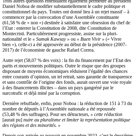
Trois autres questions entendaient également permettre au président
Daniel Noboa de modifier substantiellement le cadre politique et
constitutionnel du pays. Toutes ont donné lieu à un rejet massif – à
commencer par la convocation d’une Assemblée constituante
(61,58 % de « non ») destinée à satisfaire une obsession du chef de
l’Etat : enterrer la Constitution de 2008, dite Constitution de
Montecristi. Particulièrement progressiste, assise sur la pluri-
nationalité et le
« Sumak Kawsay »
ou
« Buen Vivir »
(« Vivre
bien »), celle-ci a été approuvée au début de la présidence (2007-
2017) de l’économiste de gauche Rafael Correa.
Autre rejet (58,07 % des voix) : la fin du financement par l’Etat des
partis et mouvements politiques. Outre le risque que des groupes
disposant de moyens économiques réduisent l’égalité des chances
entre courants d’opinion, un tel retrait, sans garantie de transparence
et sans contrôle de l’origine des fonds, aurait ouvert une voie royale
à des financements illicites – dans un pays gangréné par le
narcotrafic et déjà miné par la corruption.
Dernière rebuffade, enfin, pour Noboa : la réduction de 151 à 73 du
nombre de députés à l’Assemblée nationale a été repoussée
(53,48 % des suffrages). Pour ses détracteurs,
« cette réduction
[aurait pu]
nuire au pluralisme et limiter la représentation politique
des régions et des minorités. »
Depuis son arrivée au pouvoir en novembre 2023, c’est le deuxième