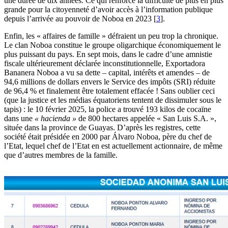
une durée de dix années. Ce qui renforce la difficulté de plus en plus
grande pour la citoyenneté d’avoir accès à l’information publique
depuis l’arrivée au pouvoir de Noboa en 2023
[
3
]
.
Enfin, les « affaires de famille » défraient un peu trop la chronique.
Le clan Noboa constitue le groupe oligarchique économiquement le
plus puissant du pays. En sept mois, dans le cadre d’une amnistie
fiscale ultérieurement déclarée inconstitutionnelle, Exportadora
Bananera Noboa a vu sa dette – capital, intérêts et amendes – de
94,6 millions de dollars envers le Service des impôts (SRI) réduite
de 96,4 % et finalement être totalement effacée ! Sans oublier ceci
(que la justice et les médias équatoriens tentent de dissimuler sous le
tapis) : le 10 février 2025, la police a trouvé 193 kilos de cocaïne
dans une
« hacienda »
de 800 hectares appelée « San Luis S.A. »,
située dans la province de Guayas. D’après les registres, cette
société était présidée en 2000 par Álvaro Noboa, père du chef de
l’Etat, lequel chef de l’Etat en est actuellement actionnaire, de même
que d’autres membres de la famille.