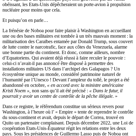
obéissant, les Etats-Unis dépêcheraient un porte-avion à propulsion
nucléaire pour moins que cela.
Et puisqu’on en parle…
La frénésie de Noboa pour faire plaisir à Washington en accueillant
une ou des bases militaires est tombée à un très mauvais moment : la
militarisation des Caraïbes entamée par Donald Trump, sous couvert
de lutte contre le narcotrafic, face aux côtes du Venezuela, alarme
une bonne partie du continent. Et donc, comme ailleurs, nombre
d’Equatoriens. Qui avaient déjà réussi à faire reculer le pouvoir :
celui-ci n’avait-il pas annoncé être disposé à permettre des
installations militaires US dans l’archipel des Galapagos ? Un
écosystème unique au monde, considéré patrimoine naturel de
l’humanité par l’Unesco ! Devant l’ampleur du tollé, le projet a été
abandonné en octobre,
« en accord avec la ministre américaine
Kristi Noem »,
non sans qu’il ait été précisé :
« Dans le futur, il
pourrait y avoir un centre de contrôle de la pêche illégale.
»
Dans ce registre, le référendum constitue un sérieux revers pour
Washington, à l’heure où l’ « Empire » tente de reprendre le contrôle
du sous-continent et avait, depuis le départ de Correa, trouvé en
Quito un partenaire complaisant. Depuis décembre 2022, une Loi de
coopération Etats-Unis-Équateur régit les relations entre les deux
pays. Sous les présidences de Guillermo Lasso puis de Noboa ont