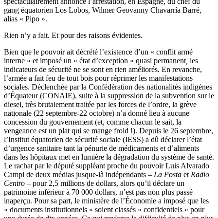
spectaculairement annoncé l’arrestation, en Espagne, du chef du
gang équatorien Los Lobos, Wilmer Geovanny Chavarría Barré,
alias « Pipo ».
Rien n’y a fait. Et pour des raisons évidentes.
Bien que le pouvoir ait décrété l’existence d’un
« conflit armé
interne » et imposé un « état d’exception » quasi permanent
,
les
indicateurs de sécurité ne se sont en rien améliorés. En revanche,
l’armée a fait feu de tout bois pour réprimer les manifestations
sociales. Déclenchée par la Confédération des nationalités indigènes
d’Équateur (CONAIE), suite à la suppression de la subvention sur le
diesel, très brutalement traitée par les forces de l’ordre, la grève
nationale (22 septembre-22 octobre) n’a donné lieu à aucune
concession du gouvernement (et, comme chacun le sait, la
vengeance est un plat qui se mange froid !). Depuis le 26 septembre,
l’Institut équatorien de sécurité sociale (IESS) a dû déclarer l’état
d’urgence sanitaire tant la pénurie de médicaments et d’aliments
dans les hôpitaux met en lumière la dégradation du système de santé.
Le rachat par le député suppléant proche du pouvoir Luis Alvarado
Campi de deux médias jusque-là indépendants –
La Posta
et
Radio
Centro
– pour 2,5 millions de dollars, alors qu’il déclare un
patrimoine inférieur à 70 000 dollars, n’est pas non plus passé
inaperçu. Pour sa part, le ministère de l’Économie a imposé que les
« documents institutionnels » soient classés « confidentiels » pour