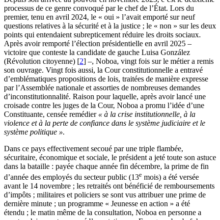
processus de ce genre convoqué par le chef de l’État. Lors du
premier, tenu en avril 2024, le « oui » l’avait emporté sur neuf
questions relatives à la sécurité et à la justice ; le « non » sur les deux
points qui entendaient subrepticement réduire les droits sociaux.
Après avoir remporté l’élection présidentielle en avril 2025 –
victoire que conteste la candidate de gauche Luisa González
(Révolution citoyenne)
[
2
]
–, Noboa, vingt fois sur le métier a remis
son ouvrage. Vingt fois aussi, la Cour constitutionnelle a entravé
d’emblématiques propositions de lois, traitées de manière expresse
par l’Assemblée nationale et assorties de nombreuses demandes
d’inconstitutionnalité. Raison pour laquelle, après avoir lancé une
croisade contre les juges de la Cour, Noboa a promu l’idée d’une
Constituante, censée remédier
« à la crise institutionnelle, à la
violence et à la perte de confiance dans le système judiciaire et le
système politique ».
Dans ce pays effectivement secoué par une triple flambée,
sécuritaire, économique et sociale, le président a jeté toute son astuce
dans la bataille : payée chaque année fin décembre, la prime de fin
e
d’année des employés du secteur public (13
mois) a été versée
avant le 14 novembre ; les retraités ont bénéficié de remboursements
d’impôts ; militaires et policiers se sont vus attribuer une prime de
dernière minute ; un programme « Jeunesse en action » a été
étendu ; le matin même de la consultation, Noboa en personne a