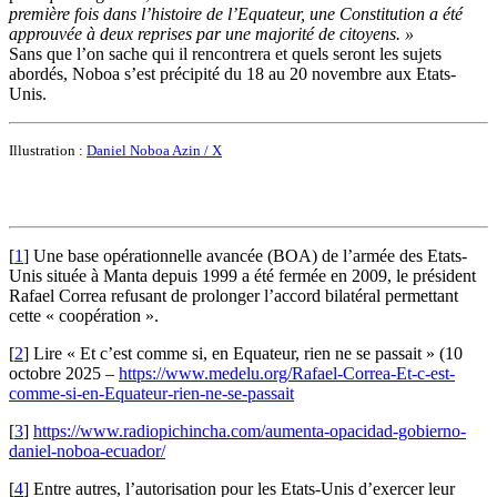
première fois dans l’histoire de l’Equateur, une Constitution a été
approuvée à deux reprises par une majorité de citoyens. »
Sans que l’on sache qui il rencontrera et quels seront les sujets
abordés, Noboa s’est précipité du 18 au 20 novembre aux Etats-
Unis.
Illustration :
Daniel Noboa Azin / X
[
1
]
Une base opérationnelle avancée (BOA) de l’armée des Etats-
Unis située à Manta depuis 1999 a été fermée en 2009, le président
Rafael Correa refusant de prolonger l’accord bilatéral permettant
cette « coopération ».
[
2
]
Lire « Et c’est comme si, en Equateur, rien ne se passait » (10
octobre 2025 –
https://www.medelu.org/Rafael-Correa-Et-c-est-
comme-si-en-Equateur-rien-ne-se-passait
[
3
]
https://www.radiopichincha.com/aumenta-opacidad-gobierno-
daniel-noboa-ecuador/
[
4
]
Entre autres, l’autorisation pour les Etats-Unis d’exercer leur