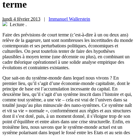
terme
lundi 4 février 2013
|
Immanuel Wallerstein
Lecture
.
F
aire des prévisions de court terme (c’est-à-dire à un ou deux ans)
relève de la gageure, tant sont nombreuses les incertitudes du monde
contemporain et ses perturbations politiques, économiques et
culturelles. On peut toutefois tenter de faire des hypothèses
plausibles à moyen terme (une décennie ou plus), en combinant un
cadre théorique opérationnel à une solide analyse empirique des
évolutions et contraintes existantes.
Que sait-on du système-monde dans lequel nous vivons ? En
premier lieu, qu’il s’agit d’une économie-monde capitaliste, dont le
principe de base est l’accumulation incessante du capital. En
deuxième lieu, qu’il s’agit d’un système inscrit dans l’histoire et qui,
comme tout système, a une vie – cela est vrai de l’univers dans sa
totalité jusqu’au plus minuscule des nano-systèmes. Ce système naît
et vit sa vie « normale », conformément aux règles et aux structures
dont il s’est doté, puis, à un moment donné, il s’éloigne trop de son
point d’équilibre et entre alors dans une crise structurelle. Enfin, en
troisième lieu, nous savons que le système-monde actuel est un
système polarisant dans lequel le fossé entre les Etats et au sein des