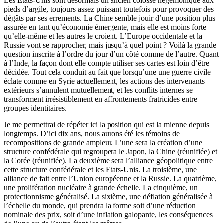
Les Etats-Unis sont désormais un ancien colosse hégémonique aux
pieds d’argile, toujours assez puissant toutefois pour provoquer des
dégâts par ses errements. La Chine semble jouir d’une position plus
assurée en tant qu’économie émergente, mais elle est moins forte
qu’elle-même et les autres le croient. L’Europe occidentale et la
Russie vont se rapprocher, mais jusqu’à quel point ? Voilà la grande
question inscrite à l’ordre du jour d’un côté comme de l’autre. Quant
à l’Inde, la façon dont elle compte utiliser ses cartes est loin d’être
décidée. Tout cela conduit au fait que lorsqu’une une guerre civile
éclate comme en Syrie actuellement, les actions des intervenants
extérieurs s’annulent mutuellement, et les conflits internes se
transforment irrésistiblement en affrontements fratricides entre
groupes identitaires.
Je me permettrai de répéter ici la position qui est la mienne depuis
longtemps. D’ici dix ans, nous aurons été les témoins de
recompositions de grande ampleur. L’une sera la création d’une
structure confédérale qui regroupera le Japon, la Chine (réunifiée) et
la Corée (réunifiée). La deuxième sera l’alliance géopolitique entre
cette structure confédérale et les Etats-Unis. La troisième, une
alliance de fait entre l’Union européenne et la Russie. La quatrième,
une prolifération nucléaire à grande échelle. La cinquième, un
protectionnisme généralisé. La sixième, une déflation généralisée à
l’échelle du monde, qui prendra la forme soit d’une réduction
nominale des prix, soit d’une inflation galopante, les conséquences