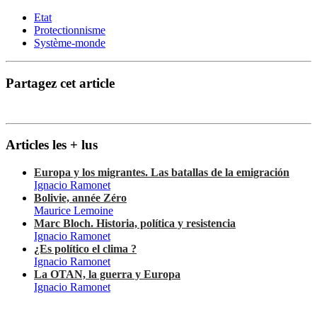
Etat
Protectionnisme
Système-monde
Partagez cet article
Articles les + lus
Europa y los migrantes. Las batallas de la emigración
Ignacio Ramonet
Bolivie, année Zéro
Maurice Lemoine
Marc Bloch. Historia, política y resistencia
Ignacio Ramonet
¿Es político el clima ?
Ignacio Ramonet
La OTAN, la guerra y Europa
Ignacio Ramonet