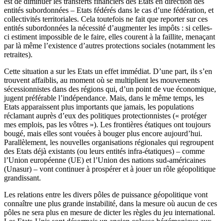
est de diminuer les transferts financiers des Etats en direction des
entités subordonnées – Etats fédérés dans le cas d’une fédération, et
collectivités territoriales. Cela toutefois ne fait que reporter sur ces
entités subordonnées la nécessité d’augmenter les impôts : si celles-
ci estiment impossible de le faire, elles courent à la faillite, menaçant
par là même l’existence d’autres protections sociales (notamment les
retraites).
Cette situation a sur les Etats un effet immédiat. D’une part, ils s’en
trouvent affaiblis, au moment où se multiplient les mouvements
sécessionnistes dans des régions qui, d’un point de vue économique,
jugent préférable l’indépendance. Mais, dans le même temps, les
Etats apparaissent plus importants que jamais, les populations
réclamant auprès d’eux des politiques protectionnistes (« protéger
mes emplois, pas les vôtres »). Les frontières étatiques ont toujours
bougé, mais elles sont vouées à bouger plus encore aujourd’hui.
Parallèlement, les nouvelles organisations régionales qui regroupent
des Etats déjà existants (ou leurs entités infra-étatiques) – comme
l’Union européenne (UE) et l’Union des nations sud-américaines
(Unasur) – vont continuer à prospérer et à jouer un rôle géopolitique
grandissant.
Les relations entre les divers pôles de puissance géopolitique vont
connaître une plus grande instabilité, dans la mesure où aucun de ces
pôles ne sera plus en mesure de dicter les règles du jeu international.