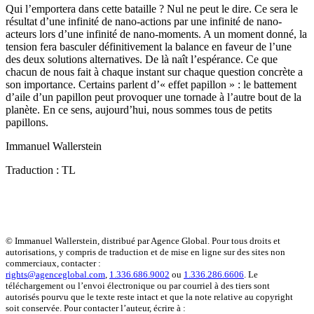
Qui l’emportera dans cette bataille ? Nul ne peut le dire. Ce sera le
résultat d’une infinité de nano-actions par une infinité de nano-
acteurs lors d’une infinité de nano-moments. A un moment donné, la
tension fera basculer définitivement la balance en faveur de l’une
des deux solutions alternatives. De là naît l’espérance. Ce que
chacun de nous fait à chaque instant sur chaque question concrète a
son importance. Certains parlent d’« effet papillon » : le battement
d’aile d’un papillon peut provoquer une tornade à l’autre bout de la
planète. En ce sens, aujourd’hui, nous sommes tous de petits
papillons.
Immanuel Wallerstein
Traduction : TL
© Immanuel Wallerstein, distribué par Agence Global. Pour tous droits et
autorisations, y compris de traduction et de mise en ligne sur des sites non
commerciaux, contacter :
rights@agenceglobal.com
,
1.336.686.9002
ou
1.336.286.6606
. Le
téléchargement ou l’envoi électronique ou par courriel à des tiers sont
autorisés pourvu que le texte reste intact et que la note relative au copyright
soit conservée. Pour contacter l’auteur, écrire à :