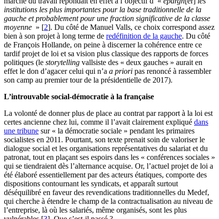
marché du travail répondait en effet à l’objectif d’ «
épargn
[er]
les
institutions les plus importantes pour la base traditionnelle de la
gauche et probablement pour une fraction significative de la classe
moyenne
»
[
2
]
. Du côté de Manuel Valls, ce choix correspond assez
bien à son projet à long terme de
redéfinition de la gauche
. Du côté
de François Hollande, on peine à discerner la cohérence entre ce
tardif projet de loi et sa vision plus classique des rapports de forces
politiques (le
storytelling
vallsiste des « deux gauches » aurait en
effet le don d’agacer celui qui n’a
a priori
pas renoncé à rassembler
son camp au premier tour de la présidentielle de 2017).
L’introuvable social-démocratie à la française
La volonté de donner plus de place au contrat par rapport à la loi est
certes ancienne chez lui, comme il l’avait clairement expliqué
dans
une tribune
sur « la démocratie sociale » pendant les primaires
socialistes en 2011. Pourtant, son texte prenait soin de valoriser le
dialogue social et les organisations représentatives du salariat et du
patronat, tout en plaçant ses espoirs dans les « conférences sociales »
qui se tiendraient dès l’alternance acquise. Or, l’actuel projet de loi a
été élaboré essentiellement par des acteurs étatiques, comporte des
dispositions contournant les syndicats, et apparaît surtout
déséquilibré en faveur des revendications traditionnelles du Medef,
qui cherche à étendre le champ de la contractualisation au niveau de
l’entreprise, là où les salariés, même organisés, sont les plus
vulnérables
[
3
]
. Que s’est-il passé ?