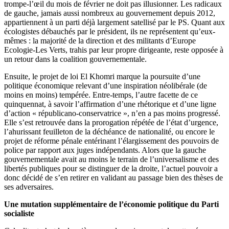
trompe-l’œil du mois de février ne doit pas illusionner. Les radicaux
de gauche, jamais aussi nombreux au gouvernement depuis 2012,
appartiennent à un parti déjà largement satellisé par le PS. Quant aux
écologistes débauchés par le président, ils ne représentent qu’eux-
mêmes : la majorité de la direction et des militants d’Europe
Ecologie-Les Verts, trahis par leur propre dirigeante, reste opposée à
un retour dans la coalition gouvernementale.
Ensuite, le projet de loi El Khomri marque la poursuite d’une
politique économique relevant d’une inspiration néolibérale (de
moins en moins) tempérée. Entre-temps, l’autre facette de ce
quinquennat, à savoir l’affirmation d’une rhétorique et d’une ligne
d’action « républicano-conservatrice », n’en a pas moins progressé.
Elle s’est retrouvée dans la prorogation répétée de l’état d’urgence,
l’ahurissant feuilleton de la déchéance de nationalité, ou encore le
projet de réforme pénale entérinant l’élargissement des pouvoirs de
police par rapport aux juges indépendants. Alors que la gauche
gouvernementale avait au moins le terrain de l’universalisme et des
libertés publiques pour se distinguer de la droite, l’actuel pouvoir a
donc décidé de s’en retirer en validant au passage bien des thèses de
ses adversaires.
Une mutation supplémentaire de l’économie politique du Parti
socialiste