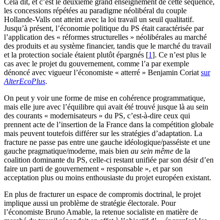
Cela dit, et c’est le deuxième grand enseignement de cette séquence,
les concessions répétées au paradigme néolibéral du couple
Hollande-Valls ont atteint avec la loi travail un seuil qualitatif.
Jusqu’à présent, l’économie politique du PS était caractérisée par
l’application des « réformes structurelles » néolibérales au marché
des produits et au système financier, tandis que le marché du travail
et la protection sociale étaient plutôt épargnés
[
1
]
. Ce n’est plus le
cas avec le projet du gouvernement, comme l’a par exemple
dénoncé avec vigueur l’économiste « atterré » Benjamin Coriat
sur
AlterEcoPlus
.
On peut y voir une forme de mise en cohérence programmatique,
mais elle jure avec l’équilibre qui avait été trouvé jusque là au sein
des courants « modernisateurs » du PS, c’est-à-dire ceux qui
prennent acte de l’insertion de la France dans la compétition globale
mais peuvent toutefois différer sur les stratégies d’adaptation. La
fracture ne passe pas entre une gauche idéologique/passéiste et une
gauche pragmatique/moderne, mais bien
au sein même
de la
coalition dominante du PS, celle-ci restant unifiée par son désir d’en
faire un parti de gouvernement « responsable », et par son
acceptation plus ou moins enthousiaste du projet européen existant.
En plus de fracturer un espace de compromis doctrinal, le projet
implique aussi un problème de stratégie électorale. Pour
l’économiste Bruno Amable, la retenue socialiste en matière de