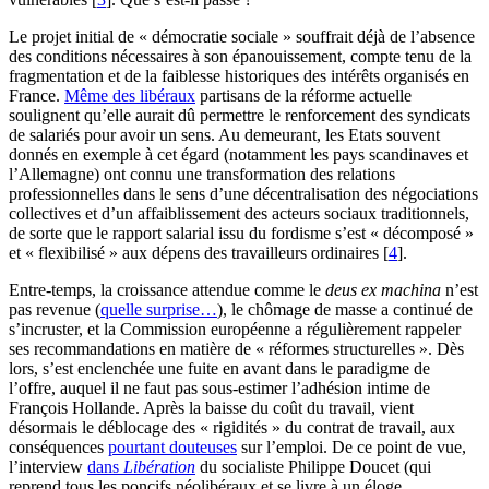
Le projet initial de « démocratie sociale » souffrait déjà de l’absence
des conditions nécessaires à son épanouissement, compte tenu de la
fragmentation et de la faiblesse historiques des intérêts organisés en
France.
Même des libéraux
partisans de la réforme actuelle
soulignent qu’elle aurait dû permettre le renforcement des syndicats
de salariés pour avoir un sens. Au demeurant, les Etats souvent
donnés en exemple à cet égard (notamment les pays scandinaves et
l’Allemagne) ont connu une transformation des relations
professionnelles dans le sens d’une décentralisation des négociations
collectives et d’un affaiblissement des acteurs sociaux traditionnels,
de sorte que le rapport salarial issu du fordisme s’est « décomposé »
et « flexibilisé » aux dépens des travailleurs ordinaires
[
4
]
.
Entre-temps, la croissance attendue comme le
deus ex machina
n’est
pas revenue (
quelle surprise…
), le chômage de masse a continué de
s’incruster, et la Commission européenne a régulièrement rappeler
ses recommandations en matière de « réformes structurelles ». Dès
lors, s’est enclenchée une fuite en avant dans le paradigme de
l’offre, auquel il ne faut pas sous-estimer l’adhésion intime de
François Hollande. Après la baisse du coût du travail, vient
désormais le déblocage des « rigidités » du contrat de travail, aux
conséquences
pourtant douteuses
sur l’emploi. De ce point de vue,
l’interview
dans
Libération
du socialiste Philippe Doucet (qui
reprend tous les poncifs néolibéraux et se livre à un éloge