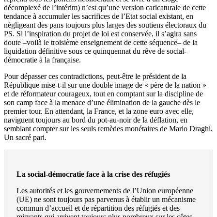
décomplexé de l’intérim) n’est qu’une version caricaturale de cette
tendance à accumuler les sacrifices de l’Etat social existant, en
négligeant des pans toujours plus larges des soutiens électoraux du
PS. Si l’inspiration du projet de loi est conservée, il s’agira sans
doute –voilà le troisième enseignement de cette séquence– de la
liquidation définitive sous ce quinquennat du rêve de social-
démocratie à la française.
Pour dépasser ces contradictions, peut-être le président de la
République mise-t-il sur une double image de « père de la nation »
et de réformateur courageux, tout en comptant sur la discipline de
son camp face à la menace d’une élimination de la gauche dès le
premier tour. En attendant, la France, et la zone euro avec elle,
naviguent toujours au bord du pot-au-noir de la déflation, en
semblant compter sur les seuls remèdes monétaires de Mario Draghi.
Un sacré pari.
La social-démocratie face à la crise des réfugiés
Les autorités et les gouvernements de l’Union européenne
(UE) ne sont toujours pas parvenus à établir un mécanisme
commun d’accueil et de répartition des réfugiés et des
migrants qui arrivent toujours plus nombreux sur les côtes