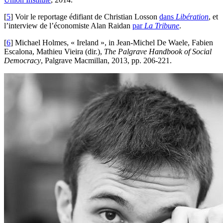
[
5
]
Voir le reportage édifiant de Christian Losson
dans
Libération
, et
l’interview de l’économiste Alan Raidan
par
La Tribune
.
[
6
]
Michael Holmes, « Ireland », in Jean-Michel De Waele, Fabien
Escalona, Mathieu Vieira (dir.),
The Palgrave Handbook of Social
Democracy
, Palgrave Macmillan, 2013, pp. 206-221.