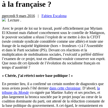
à la française ?
mercredi 9 mars 2016
|
Fabien Escalona
Lecture
.
A
vec le projet de loi sur le travail, porté officiellement par Myriam
El Khomri mais élaboré concrètement sous le contrôle de Matignon,
le pouvoir socialiste a réussi l’exploit de se mettre à dos la CFDT
(seule centrale syndicale considérée comme une alliée) et toute une
frange de la majorité légitimiste (hors « frondeurs ») à l’Assemblée
et dans le Parti socialiste (PS). Devant ces réactions et la
multiplication de mobilisations sociales, l’exécutif a préféré différer
l’examen de ce projet, tout en affirmant vouloir conserver son esprit.
Que nous dit cet épisode de l’évolution du socialisme français en
temps d’austérité ?
« Chérie, j’ai rétréci notre base politique ! »
En premier lieu, il a confirmé un certain nombre de diagnostics que
nous avions posés l’été dernier
dans cette chronique
. D’abord,
la
tribune du
Monde
co-signée par Martine Aubry et ses proches, et
plus largement la bronca suscitée par le projet jusqu’au cœur de la
coalition dominante du parti, ont attesté de la réduction constante de
la base politique du gouvernement. A cet égard, le remaniement en