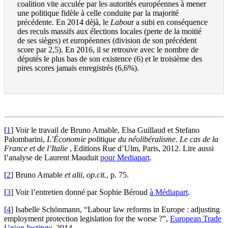
coalition vite acculée par les autorités européennes à mener
une politique fidèle à celle conduite par la majorité
précédente. En 2014 déjà, le
Labou
r a subi en conséquence
des reculs massifs aux élections locales (perte de la moitié
de ses sièges) et européennes (division de son précédent
score par 2,5). En 2016, il se retrouve avec le nombre de
députés le plus bas de son existence (6) et le troisième des
pires scores jamais enregistrés (6,6%).
[
1
]
Voir le travail de Bruno Amable, Elsa Guillaud et Stefano
Palombarini,
L’Économie politique du néolibéralisme. Le cas de la
France et de l’Italie
, Editions Rue d’Ulm, Paris, 2012. Lire aussi
l’analyse de Laurent Mauduit
pour Mediapart
.
[
2
]
Bruno Amable
et alii
,
op.cit.
, p. 75.
[
3
]
Voir l’entretien donné par Sophie Béroud
à Médiapart
.
[
4
]
Isabelle Schönmann, “Labour law reforms in Europe : adjusting
employment protection legislation for the worse ?”,
European Trade
Union Institute
, 2014.