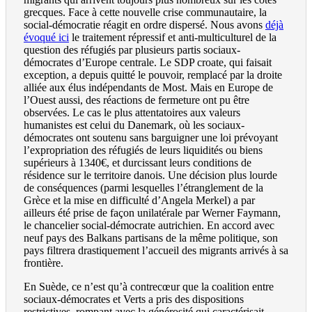
grecques. Face à cette nouvelle crise communautaire, la
social-démocratie réagit en ordre dispersé. Nous avons
déjà
évoqué ici
le traitement répressif et anti-multiculturel de la
question des réfugiés par plusieurs partis sociaux-
démocrates d’Europe centrale. Le SDP croate, qui faisait
exception, a depuis quitté le pouvoir, remplacé par la droite
alliée aux élus indépendants de Most. Mais en Europe de
l’Ouest aussi, des réactions de fermeture ont pu être
observées. Le cas le plus attentatoires aux valeurs
humanistes est celui du Danemark, où les sociaux-
démocrates ont soutenu sans barguigner une loi prévoyant
l’expropriation des réfugiés de leurs liquidités ou biens
supérieurs à 1340€, et durcissant leurs conditions de
résidence sur le territoire danois. Une décision plus lourde
de conséquences (parmi lesquelles l’étranglement de la
Grèce et la mise en difficulté d’Angela Merkel) a par
ailleurs été prise de façon unilatérale par Werner Faymann,
le chancelier social-démocrate autrichien. En accord avec
neuf pays des Balkans partisans de la même politique, son
pays filtrera drastiquement l’accueil des migrants arrivés à sa
frontière.
En Suède, ce n’est qu’à contrecœur que la coalition entre
sociaux-démocrates et Verts a pris des dispositions
restrictives, rompant avec la générosité qui caractérisait