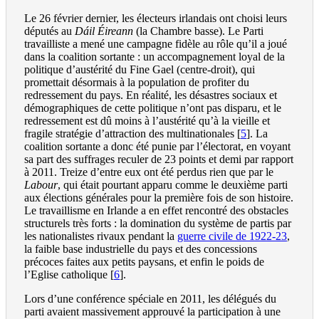
Le 26 février dernier, les électeurs irlandais ont choisi leurs
députés au
Dáil Éireann
(la Chambre basse). Le Parti
travailliste a mené une campagne fidèle au rôle qu’il a joué
dans la coalition sortante : un accompagnement loyal de la
politique d’austérité du Fine Gael (centre-droit), qui
promettait désormais à la population de profiter du
redressement du pays. En réalité, les désastres sociaux et
démographiques de cette politique n’ont pas disparu, et le
redressement est dû moins à l’austérité qu’à la vieille et
fragile stratégie d’attraction des multinationales
[
5
]
. La
coalition sortante a donc été punie par l’électorat, en voyant
sa part des suffrages reculer de 23 points et demi par rapport
à 2011. Treize d’entre eux ont été perdus rien que par le
Labour
, qui était pourtant apparu comme le deuxième parti
aux élections générales pour la première fois de son histoire.
Le travaillisme en Irlande a en effet rencontré des obstacles
structurels très forts : la domination du système de partis par
les nationalistes rivaux pendant la
guerre civile de 1922-23
,
la faible base industrielle du pays et des concessions
précoces faites aux petits paysans, et enfin le poids de
l’Eglise catholique
[
6
]
.
Lors d’une conférence spéciale en 2011, les délégués du
parti avaient massivement approuvé la participation à une