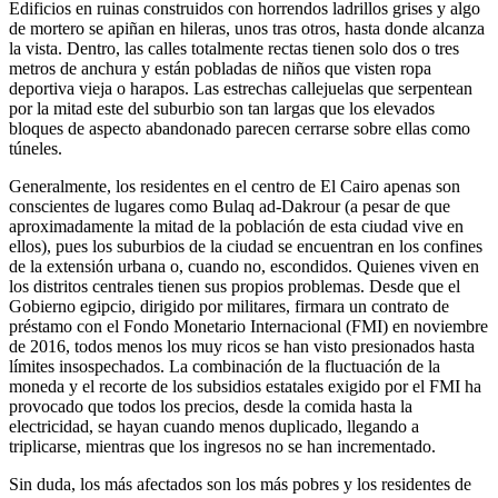
Edificios en ruinas construidos con horrendos ladrillos grises y algo
de mortero se apiñan en hileras, unos tras otros, hasta donde alcanza
la vista. Dentro, las calles totalmente rectas tienen solo dos o tres
metros de anchura y están pobladas de niños que visten ropa
deportiva vieja o harapos. Las estrechas callejuelas que serpentean
por la mitad este del suburbio son tan largas que los elevados
bloques de aspecto abandonado parecen cerrarse sobre ellas como
túneles.
Generalmente, los residentes en el centro de El Cairo apenas son
conscientes de lugares como Bulaq ad-Dakrour (a pesar de que
aproximadamente la mitad de la población de esta ciudad vive en
ellos), pues los suburbios de la ciudad se encuentran en los confines
de la extensión urbana o, cuando no, escondidos. Quienes viven en
los distritos centrales tienen sus propios problemas. Desde que el
Gobierno egipcio, dirigido por militares, firmara un contrato de
préstamo con el Fondo Monetario Internacional (FMI) en noviembre
de 2016, todos menos los muy ricos se han visto presionados hasta
límites insospechados. La combinación de la fluctuación de la
moneda y el recorte de los subsidios estatales exigido por el FMI ha
provocado que todos los precios, desde la comida hasta la
electricidad, se hayan cuando menos duplicado, llegando a
triplicarse, mientras que los ingresos no se han incrementado.
Sin duda, los más afectados son los más pobres y los residentes de