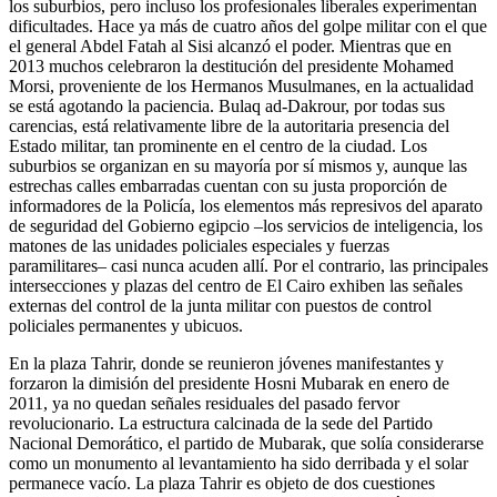
los suburbios, pero incluso los profesionales liberales experimentan
dificultades. Hace ya más de cuatro años del golpe militar con el que
el general Abdel Fatah al Sisi alcanzó el poder. Mientras que en
2013 muchos celebraron la destitución del presidente Mohamed
Morsi, proveniente de los Hermanos Musulmanes, en la actualidad
se está agotando la paciencia. Bulaq ad-Dakrour, por todas sus
carencias, está relativamente libre de la autoritaria presencia del
Estado militar, tan prominente en el centro de la ciudad. Los
suburbios se organizan en su mayoría por sí mismos y, aunque las
estrechas calles embarradas cuentan con su justa proporción de
informadores de la Policía, los elementos más represivos del aparato
de seguridad del Gobierno egipcio –los servicios de inteligencia, los
matones de las unidades policiales especiales y fuerzas
paramilitares– casi nunca acuden allí. Por el contrario, las principales
intersecciones y plazas del centro de El Cairo exhiben las señales
externas del control de la junta militar con puestos de control
policiales permanentes y ubicuos.
En la plaza Tahrir, donde se reunieron jóvenes manifestantes y
forzaron la dimisión del presidente Hosni Mubarak en enero de
2011, ya no quedan señales residuales del pasado fervor
revolucionario. La estructura calcinada de la sede del Partido
Nacional Demorático, el partido de Mubarak, que solía considerarse
como un monumento al levantamiento ha sido derribada y el solar
permanece vacío. La plaza Tahrir es objeto de dos cuestiones