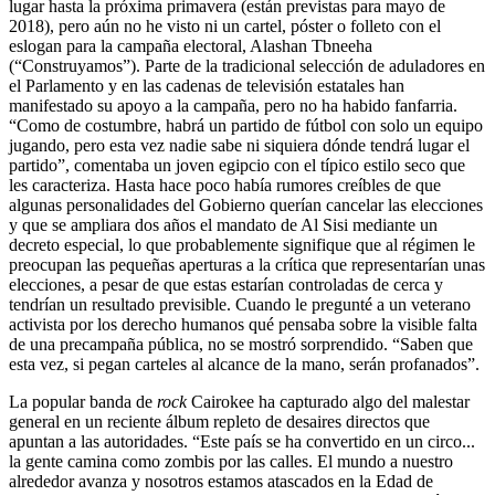
lugar hasta la próxima primavera (están previstas para mayo de
2018), pero aún no he visto ni un cartel, póster o folleto con el
eslogan para la campaña electoral, Alashan Tbneeha
(“Construyamos”). Parte de la tradicional selección de aduladores en
el Parlamento y en las cadenas de televisión estatales han
manifestado su apoyo a la campaña, pero no ha habido fanfarria.
“Como de costumbre, habrá un partido de fútbol con solo un equipo
jugando, pero esta vez nadie sabe ni siquiera dónde tendrá lugar el
partido”, comentaba un joven egipcio con el típico estilo seco que
les caracteriza. Hasta hace poco había rumores creíbles de que
algunas personalidades del Gobierno querían cancelar las elecciones
y que se ampliara dos años el mandato de Al Sisi mediante un
decreto especial, lo que probablemente signifique que al régimen le
preocupan las pequeñas aperturas a la crítica que representarían unas
elecciones, a pesar de que estas estarían controladas de cerca y
tendrían un resultado previsible. Cuando le pregunté a un veterano
activista por los derecho humanos qué pensaba sobre la visible falta
de una precampaña pública, no se mostró sorprendido. “Saben que
esta vez, si pegan carteles al alcance de la mano, serán profanados”.
La popular banda de
rock
Cairokee ha capturado algo del malestar
general en un reciente álbum repleto de desaires directos que
apuntan a las autoridades. “Este país se ha convertido en un circo...
la gente camina como zombis por las calles. El mundo a nuestro
alrededor avanza y nosotros estamos atascados en la Edad de