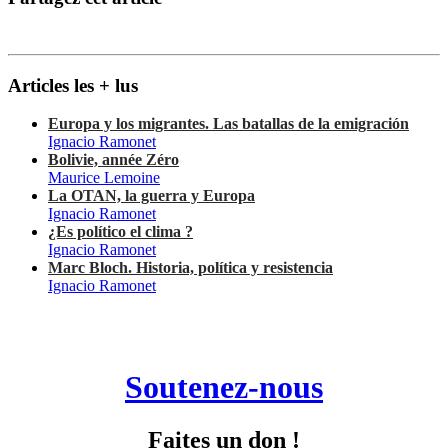
Articles les + lus
Europa y los migrantes. Las batallas de la emigración
Ignacio Ramonet
Bolivie, année Zéro
Maurice Lemoine
La OTAN, la guerra y Europa
Ignacio Ramonet
¿Es político el clima ?
Ignacio Ramonet
Marc Bloch. Historia, política y resistencia
Ignacio Ramonet
Soutenez-nous
Faites un don !