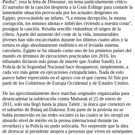
Piedra”, reza la letra de
Dinosaur
, un tema particularmente crítico.
El narrador de la canción despierta a la Gran Esfinge para contarle la
lamentable situación provocada por los actuales dirigentes en
Egipto, provocándole un infarto. “La misma decepción, la misma
corrupción, los mismos idiotas e imbéciles viviendo a nuestra costa”,
prosigue la canción. Resulta sencillo vislumbrar el origen de la
cólera. Aparte del aumento del coste de la vida, innumerables
jóvenes han sido encarcelados durante los últimos cuatro años y la
tortura es algo absolutamente endémico en el leviatán sistema
carcelario. Egipto se ha situado como uno de los primeros países del
mundo en términos de ejecuciones practicadas (en 2016, los
tribunales dictaron más penas de muerte que Arabia Saudí). La
Policía de la Seguridad Nacional hace desaparecer, simplemente, a
cada vez más gente en ejecuciones extrajudiciales. Nada de esto
parece haber repercutido en el apoyo con el que cuenta Al Sisi por
parte de los Gobiernos de Europa Occidental y de Estados Unidos.
De las aproximadamente doce marchas originales organizadas para
desencadenar la sublevación contra Mubarak el 25 de enero de
2011, solo una llegó hasta la plaza Tahrir : la única que comenzó en
el suburbio de Bulaq ad-Dakrour. Esta parte de la protesta no se
había promovido en las redes sociales (a las cuales se les otorgó un
absurdo nivel de mérito en la prensa internacional durante las
revueltas) y la Policía no pudo sofocarla. No sorprende que la idea
de derrocar al presidente atrajera a personas que viven en semejantes