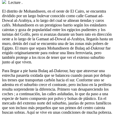
Lecture
.
E
l distrito de Mohandiseen, en el oeste de El Cairo, se encuentra
dividido por un largo bulevar conocido como calle Gamaat ad-
Dowal al-Arabiya, a lo largo del cual se alinean tiendas y caros
cafés. Mohandiseen es un prestigioso barrio según los estándares
cairotas y goza de popularidad entre los egipcios pudientes y los
turistas del Golfo, pero si avanzas durante un buen rato en dirección
oeste a lo largo de la Gamaat ad-Dowal al-Arabiya, llegarás hasta un
muro, detrás del cual se encuentra una de las zonas más pobres de
Egipto. El muro que separa Mohandiseen de Bulaq ad-Dakrour fue
erigido originariamente para rodear una línea ferroviaria, pero
también protege a los ricos de tener que ver el extenso suburbio
junto al que viven.
Para llegar a pie hasta Bulaq ad-Dakrour, hay que atravesar una
estrecha pasarela oxidada que se balancea cuando pasan por debajo
los trenes que transportan carbón hacia el sur. Conforme uno se
adentra en el suburbio crece el contraste, pero incluso en la periferia
resulta sorprendente la diferencia. Primero van desapareciendo los
coches ; a continuación, las calles asfaltadas, lo que da paso a una
especie de barro compuesto por polvo y bolsas de plástico. En el
mercado del extremo norte del suburbio, jaurías de perros famélicos
que son incluso más pequeños que sus primos del centro cairota
buscan sobras. Aquí se vive en unas condiciones de mucha pobreza.