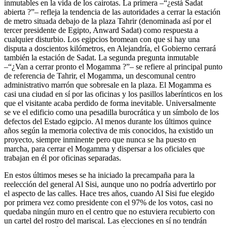
inmutables en la vida de los cairotas. La primera –“¿está Sadat
abierta ?”– refleja la tendencia de las autoridades a cerrar la estación
de metro situada debajo de la plaza Tahrir (denominada así por el
tercer presidente de Egipto, Anward Sadat) como respuesta a
cualquier disturbio. Los egipcios bromean con que si hay una
disputa a doscientos kilómetros, en Alejandría, el Gobierno cerrará
también la estación de Sadat. La segunda pregunta inmutable
–“¿Van a cerrar pronto el Mogamma ?”– se refiere al principal punto
de referencia de Tahrir, el Mogamma, un descomunal centro
administrativo marrón que sobresale en la plaza. El Mogamma es
casi una ciudad en sí por las oficinas y los pasillos laberínticos en los
que el visitante acaba perdido de forma inevitable. Universalmente
se ve el edificio como una pesadilla burocrática y un símbolo de los
defectos del Estado egipcio. Al menos durante los últimos quince
años según la memoria colectiva de mis conocidos, ha existido un
proyecto, siempre inminente pero que nunca se ha puesto en
marcha, para cerrar el Mogamma y dispersar a los oficiales que
trabajan en él por oficinas separadas.
En estos últimos meses se ha iniciado la precampaña para la
reelección del general Al Sisi, aunque uno no podría advertirlo por
el aspecto de las calles. Hace tres años, cuando Al Sisi fue elegido
por primera vez como presidente con el 97% de los votos, casi no
quedaba ningún muro en el centro que no estuviera recubierto con
un cartel del rostro del mariscal. Las elecciones en sí no tendrán