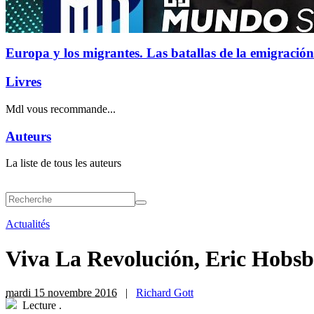
Europa y los migrantes. Las batallas de la emigración
Livres
Mdl vous recommande...
Auteurs
La liste de tous les auteurs
Actualités
Viva La Revolución, Eric Hobsb
mardi 15 novembre 2016
|
Richard Gott
Lecture
.