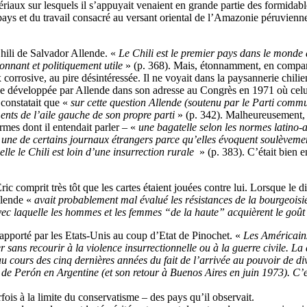
ériaux sur lesquels il s’appuyait venaient en grande partie des formida
 pays et du travail consacré au versant oriental de l’Amazonie péruvie
Chili de Salvador Allende. «
Le Chili est le premier pays dans le monde 
onnant et politiquement utile
» (p. 368). Mais, étonnamment, en compar
x corrosive, au pire désintéressée. Il ne voyait dans la paysannerie chili
alyse développée par Allende dans son adresse au Congrès en 1971 où celu
 constatait que «
sur cette question Allende (soutenu par le Parti comm
nts de l’aile gauche de son propre parti
» (p. 342). Malheureusement, 
ermes dont il entendait parler – «
une bagatelle selon les normes latino-
 une de certains journaux étrangers parce qu’elles évoquent soulèvement
lle le Chili est loin d’une insurrection rurale
» (p. 383). C’était bien 
c comprit très tôt que les cartes étaient jouées contre lui. Lorsque le d
llende «
avait probablement mal évalué les résistances de la bourgeoisi
é avec laquelle les hommes et les femmes “de la haute” acquièrent le goû
en apporté par les Etats-Unis au coup d’Etat de Pinochet. «
Les Américains
 sans recourir à la violence insurrectionnelle ou à la guerre civile. La
u cours des cinq dernières années du fait de l’arrivée au pouvoir de d
 Perón en Argentine (et son retour à Buenos Aires en juin 1973). C’es
ois à la limite du conservatisme – des pays qu’il observait.