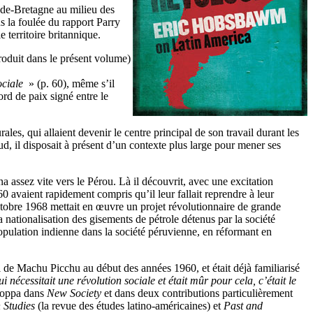
ande-Bretagne au milieu des
 la foulée du rapport Parry
 territoire britannique.
roduit dans le présent volume)
ociale
» (p. 60), même s’il
ord de paix signé entre le
rales, qui allaient devenir le centre principal de son travail durant les
d, il disposait à présent d’un contexte plus large pour mener ses
a assez vite vers le Pérou. Là il découvrit, avec une excitation
60 avaient rapidement compris qu’il leur fallait reprendre à leur
tobre 1968 mettait en œuvre un projet révolutionnaire de grande
a nationalisation des gisements de pétrole détenus par la société
 population indienne dans la société péruvienne, en réformant en
al de Machu Picchu au début des années 1960, et était déjà familiarisé
ui nécessitait une révolution sociale et était mûr pour cela, c’était le
eloppa dans
New Society
et dans deux contributions particulièrement
n Studies
(la revue des études latino-américaines) et
Past and