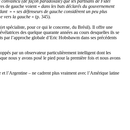
is convaincu (de façon paradoxale) que les partisans de Fidel
ires de gauche voient «
dans les buts déclarés du gouvernement
ndant
» «
ses défenseurs de gauche considèrent un peu plus
me vers la gauche
» (p. 345).
t spécialiste, pour ce qui le concerne, du Brésil). Il offre une
évélatrices des quelque quarante années au cours desquelles ils se
éduits par l’approche globale d’Eric Hobsbawm dans ses précédents
oppés par un observateur particulièrement intelligent dont les
rsque nous y avons posé le pied pour la première fois et nous avons
 et l’Argentine – ne cadrent plus vraiment avec l’Amérique latine