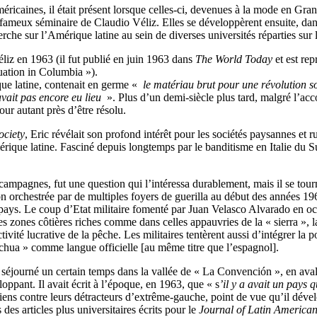
éricaines, il était présent lorsque celles-ci, devenues à la mode en Gr
fameux séminaire de Claudio Véliz. Elles se développèrent ensuite, dans
he sur l’Amérique latine au sein de diverses universités réparties sur le
Véliz en 1963 (il fut publié en juin 1963 dans
The World Today
et est rep
uation in Columbia »).
que latine, contenait en germe «
le matériau brut pour une révolution s
avait pas encore eu lieu
». Plus d’un demi-siècle plus tard, malgré l’acc
r autant près d’être résolu.
ciety
, Eric révélait son profond intérêt pour les sociétés paysannes et ru
érique latine. Fasciné depuis longtemps par le banditisme en Italie du Su
campagnes, fut une question qui l’intéressa durablement, mais il se tourn
ion orchestrée par de multiples foyers de guerilla au début des années 19
ays. Le coup d’Etat militaire fomenté par Juan Velasco Alvarado en oc
es zones côtières riches comme dans celles appauvries de la « sierra », l
vité lucrative de la pêche. Les militaires tentèrent aussi d’intégrer la
hua » comme langue officielle [au même titre que l’espagnol].
vait séjourné un certain temps dans la vallée de « La Convención », en av
oppant. Il avait écrit à l’époque, en 1963, que « s
’il y a avait un pays q
uviens contre leurs détracteurs d’extrême-gauche, point de vue qu’il dév
 des articles plus universitaires écrits pour le
Journal of Latin America