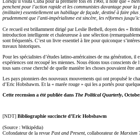
Lorsqu’il visita Cuba pour la première fois en 1960, il note que «
bien
penchent pour l’action rapide et les communistes davantage pour la
(militaire) essentiellement un habillage de façade, destiné à faire pl
prudemment que l’anti-impérialisme est sincère, les réformes jusqu’ici
Ce recueil est brillamment dirigé par Leslie Bethell, doyen des « Britis
introduction intelligente et chaleureuse à une sélection (remarquable
sont fréquentés. C’est un livre essentiel à lire pour quiconque s’inté
travaux historiques.
Pour les spécialistes d’études latino-américaines de ma génération, il 
expériences ont recoupé les miennes. Nous étions tous conscients de l’
tous sans cesse cherché de quelle manière les choses pouvaient être amé
Les pays pionniers des nouveaux mouvements qui ont propulsé le chang
d’Eric Hobsbawm. Et la « marée rouge » qui les a portés pour quelque
Cette recension a été publiée dans
The Political Quarterly
, Octobe
[NDT]
Bibliographie succincte d’Eric Hobsbawm
(Source : Wikipédia)
Cofondateur de la revue
Past and Present
, collaborateur de
Marxism 