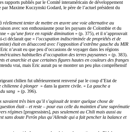
bles rapports publiés par le Comité interaméricain de développement
nne par Maxime Kuczynski Godard, le père de l’actuel président du
à réellement tenter de mettre en œuvre une voie alternative au
aison avec son enthousiasme pour les paysans de Colombie et du
enne «
qu’une force en rapide diminution
» (p. 375), et il n’approuvait
i-ci déclarait que «
l’occupation indiscriminée de propriétés et de
uniste) était en désaccord avec l’opposition d’extrême gauche du MIR
Eric n’avait eu que peu d’occasions de voyager dans les régions
américaines habituelles d’occupation des terres paysannes
» (p. 383).
s et anarchie et que certaines figures hautes en couleurs des franges
entendu vrai, mais Eric aurait pu se montrer un peu plus compréhensif
irigeant chilien fut ultérieurement renversé par le coup d’Etat de
e chilienne à plonger
» dans la guerre civile. «
La gauche a
t du sang
» (p. 396).
 savaient très bien qu’il s’agissait de tester quelque chose de
 question était – et reste – pour eux celle du maintien d’une suprématie
ivers régimes
[progressistes],
pas seulement au Chili mais aussi au
t sans doute Perón plus qu’Allende qui a fait pencher la balance et