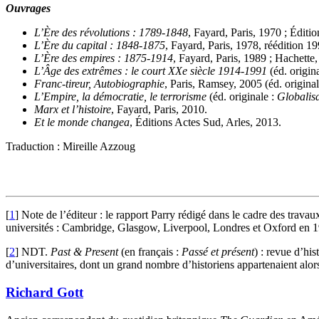
Ouvrages
L’Ère des révolutions : 1789-1848
, Fayard, Paris, 1970 ; Éditi
L’Ère du capital : 1848-1875
, Fayard, Paris, 1978, réédition 19
L’Ère des empires : 1875-1914
, Fayard, Paris, 1989 ; Hachette,
L’Âge des extrêmes : le court XXe siècle 1914-1991
(éd. origin
Franc-tireur, Autobiographie
, Paris, Ramsey, 2005 (éd. origina
L’Empire, la démocratie, le terrorisme
(éd. originale :
Globalis
Marx et l’histoire
, Fayard, Paris, 2010.
Et le monde changea
, Éditions Actes Sud, Arles, 2013.
Traduction : Mireille Azzoug
[
1
]
Note de l’éditeur : le rapport Parry rédigé dans le cadre des tra
universités : Cambridge, Glasgow, Liverpool, Londres et Oxford en 
[
2
]
NDT.
Past & Present
(en français :
Passé et présent
) : revue d’hi
d’universitaires, dont un grand nombre d’historiens appartenaient a
Richard Gott