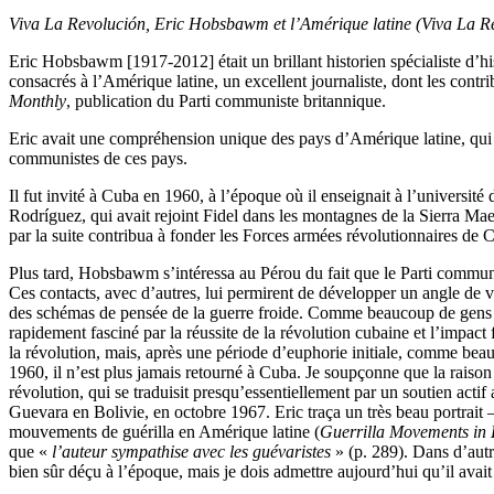
Viva La Revolución, Eric Hobsbawm et l’Amérique latine (Viva La 
E
ric Hobsbawm [1917-2012] était un brillant historien spécialiste d’his
consacrés à l’Amérique latine, un excellent journaliste, dont les contr
Monthly
, publication du Parti communiste britannique.
Eric avait une compréhension unique des pays d’Amérique latine, qui déco
communistes de ces pays.
Il fut invité à Cuba en 1960, à l’époque où il enseignait à l’université
Rodríguez, qui avait rejoint Fidel dans les montagnes de la Sierra M
par la suite contribua à fonder les Forces armées révolutionnaires d
Plus tard, Hobsbawm s’intéressa au Pérou du fait que le Parti communis
Ces contacts, avec d’autres, lui permirent de développer un angle de vu
des schémas de pensée de la guerre froide. Comme beaucoup de gens de
rapidement fasciné par la réussite de la révolution cubaine et l’impact 
la révolution, mais, après une période d’euphorie initiale, comme beauc
1960, il n’est plus jamais retourné à Cuba. Je soupçonne que la raison e
révolution, qui se traduisit presqu’essentiellement par un soutien act
Guevara en Bolivie, en octobre 1967. Eric traça un très beau portrait
mouvements de guérilla en Amérique latine (
Guerrilla Movements in 
que «
l’auteur sympathise avec les guévaristes
» (p. 289). Dans d’autre
bien sûr déçu à l’époque, mais je dois admettre aujourd’hui qu’il avait