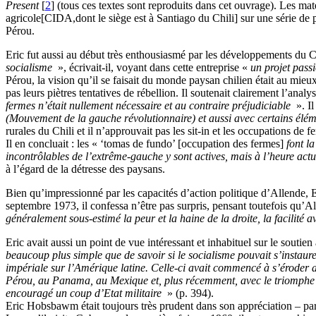
Present
[
2
]
(tous ces textes sont reproduits dans cet ouvrage). Les mat
agricole[CIDA,dont le siège est à Santiago du Chili] sur une série de
Pérou.
Eric fut aussi au début très enthousiasmé par les développements du 
socialisme
», écrivait-il, voyant dans cette entreprise «
un projet passi
Pérou, la vision qu’il se faisait du monde paysan chilien était au mieu
pas leurs piètres tentatives de rébellion. Il soutenait clairement l’an
fermes n’était nullement nécessaire et au contraire préjudiciable
». Il
(Mouvement de la gauche révolutionnaire) et aussi avec certains éléme
rurales du Chili et il n’approuvait pas les sit-in et les occupations de f
Il en concluait : les « ‘tomas de fundo’ [occupation des fermes]
font la
incontrôlables de l’extrême-gauche y sont actives, mais à l’heure actue
à l’égard de la détresse des paysans.
Bien qu’impressionné par les capacités d’action politique d’Allende, Eri
septembre 1973, il confessa n’être pas surpris, pensant toutefois qu’A
généralement sous-estimé la peur et la haine de la droite, la facilit
Eric avait aussi un point de vue intéressant et inhabituel sur le souti
beaucoup plus simple que de savoir si le socialisme pouvait s’instaurer
impériale sur l’Amérique latine. Celle-ci avait commencé à s’éroder a
Pérou, au Panama, au Mexique et, plus récemment, avec le triomphe de
encouragé un coup d’Etat militaire
» (p. 394).
Eric Hobsbawm était toujours très prudent dans son appréciation – parf