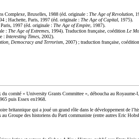
ons Complexe, Bruxelles, 1988 (éd. originale :
The Age of Revolution
, 1
94 ; Hachette, Paris, 1997 (éd. originale :
The Age of Capital
, 1975).
 Paris, 1997 (éd. originale :
The Age of Empire
, 1987).
ale :
The Age of Extremes
, 1994). Traduction française, coédition
Le Mo
le :
Interesting Times
, 2002).
ation, Democracy and Terrorism
, 2007) ; traduction française, coéditio
vaux du comité « University Grants Committee », déboucha au Royaume-U
1965 puis Essex en1968.
stoire britannique qui a joué un grand rôle dans le développement de l’hi
lors au Groupe des historiens du Parti communiste (entre autres Eric 