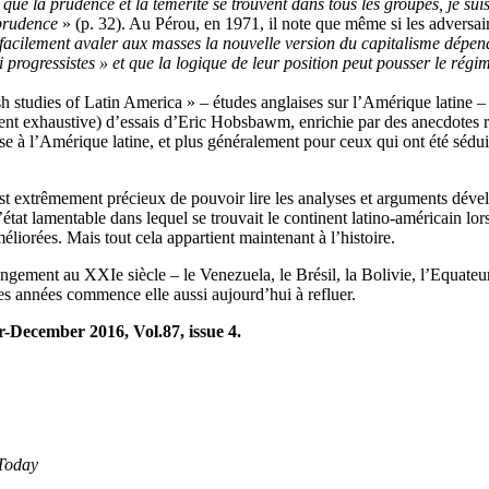
 que la prudence et la témérité se trouvent dans tous les groupes, je su
 prudence
» (p. 32). Au Pérou, en 1971, il note que même si les adversa
us facilement avaler aux masses la nouvelle version du capitalisme dépe
 progressistes » et que la logique de leur position peut pousser le régi
h studies of Latin America » – études anglaises sur l’Amérique latine – (e
ment exhaustive) d’essais d’Eric Hobsbawm, enrichie par des anecdotes r
resse à l’Amérique latine, et plus généralement pour ceux qui ont été s
est extrêmement précieux de pouvoir lire les analyses et arguments dével
état lamentable dans lequel se trouvait le continent latino-américain lo
liorées. Mais tout cela appartient maintenant à l’histoire.
ement au XXIe siècle – le Venezuela, le Brésil, la Bolivie, l’Equateur
s années commence elle aussi aujourd’hui à refluer.
r-December 2016, Vol.87, issue 4.
Today