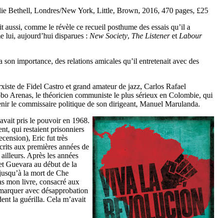
slie Bethell, Londres/New York, Little, Brown, 2016, 470 pages, £25
ait aussi, comme le révèle ce recueil posthume des essais qu’il a
me lui, aujourd’hui disparues :
New Society
,
The Listener
et
Labour
 a son importance, des relations amicales qu’il entretenait avec des
arxiste de Fidel Castro et grand amateur de jazz, Carlos Rafael
obo Arenas, le théoricien communiste le plus sérieux en Colombie, qui
nir le commissaire politique de son dirigeant, Manuel Marulanda.
avait pris le pouvoir en 1968.
nt, qui restaient prisonniers
ension), Eric fut très
 écrits aux premières années de
 ailleurs. Après les années
o et Guevara au début de la
 jusqu’à la mort de Che
as mon livre, consacré aux
 remarquer avec désapprobation
nt la guérilla. Cela m’avait