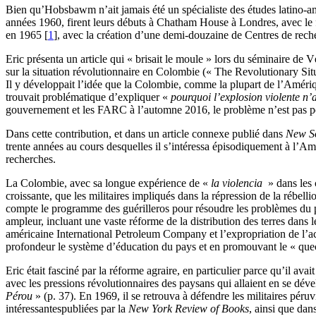
Bien qu’Hobsbawm n’ait jamais été un spécialiste des études latino-am
années 1960, firent leurs débuts à Chatham House à Londres, avec le 
en 1965
[
1
]
, avec la création d’une demi-douzaine de Centres de recherc
Eric présenta un article qui « brisait le moule » lors du séminaire de 
sur la situation révolutionnaire en Colombie (« The Revolutionary Sit
Il y développait l’idée que la Colombie, comme la plupart de l’Améri
trouvait problématique d’expliquer «
pourquoi l’explosion violente n’
gouvernement et les FARC à l’automne 2016, le problème n’est pas pou
Dans cette contribution, et dans un article connexe publié dans
New So
trente années au cours desquelles il s’intéressa épisodiquement à l’Am
recherches.
La Colombie, avec sa longue expérience de «
la violencia
» dans les 
croissante, que les militaires impliqués dans la répression de la rébell
compte le programme des guérilleros pour résoudre les problèmes du p
ampleur, incluant une vaste réforme de la distribution des terres dans l
américaine International Petroleum Company et l’expropriation de l’acti
profondeur le système d’éducation du pays et en promouvant le « quec
Eric était fasciné par la réforme agraire, en particulier parce qu’il a
avec les pressions révolutionnaires des paysans qui allaient en se dével
Pérou
» (p. 37). En 1969, il se retrouva à défendre les militaires pér
intéressantespubliées par la
New York Review of Books
, ainsi que dans