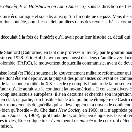
Revolución, Eric Hobsbawm on Latin America),
sous la direction de Le
toire économique et sociale, ainsi qu’un fin critique de jazz. Mais il ét
ibutions ont été, pour l’essentiel, publiées dans des revues – hélas, com
ulait à la fois de l’intérêt qu’il avait pour leur histoire et, détail qui
 de Stanford [Californie, en tant que professeur invité], par le gourou m
aestra en 1958. Eric Hobsbawm nouera aussi des liens d’amitié avec Jac
e Colombie (FARC), le mouvement de guérilla communiste, avant de deve
te local (et Fidel) soutenait le gouvernement militaire réformateur qui 
e dont étaient dépourvus la plupart des journalistes couvrant ce contine
 la seconde moitié du XXe siècle (y compris l’auteur de la présente rec
futur qu’elle aurait sur le continent latino-américain. Il consacra divers
oup intellectuels européens, il s’en détourna et chercha son inspiration
n était, en partie, son hostilité totale à la politique étrangère de Castr
if aux mouvements de guérilla qui se développèrent à travers le continent
 – bien qu’hostile – du Che dans
New Society
en 1968, et il n’apprécia p
Latin America
, 1969), qu’il traita de façon très peu élogieuse, faisant
s textes, Eric critique très sévèrement la «
naïveté
» de ceux qui défende
 raison.