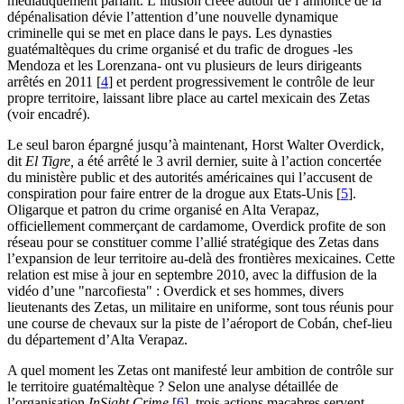
médiatiquement parlant. L’illusion créée autour de l’annonce de la
dépénalisation dévie l’attention d’une nouvelle dynamique
criminelle qui se met en place dans le pays. Les dynasties
guatémaltèques du crime organisé et du trafic de drogues -les
Mendoza et les Lorenzana- ont vu plusieurs de leurs dirigeants
arrêtés en 2011
[
4
]
et perdent progressivement le contrôle de leur
propre territoire, laissant libre place au cartel mexicain des Zetas
(voir encadré).
Le seul baron épargné jusqu’à maintenant, Horst Walter Overdick,
dit
El Tigre,
a été arrêté le 3 avril dernier, suite à l’action concertée
du ministère public et des autorités américaines qui l’accusent de
conspiration pour faire entrer de la drogue aux Etats-Unis
[
5
]
.
Oligarque et patron du crime organisé en Alta Verapaz,
officiellement commerçant de cardamome, Overdick profite de son
réseau pour se constituer comme l’allié stratégique des Zetas dans
l’expansion de leur territoire au-delà des frontières mexicaines. Cette
relation est mise à jour en septembre 2010, avec la diffusion de la
vidéo d’une "narcofiesta" : Overdick et ses hommes, divers
lieutenants des Zetas, un militaire en uniforme, sont tous réunis pour
une course de chevaux sur la piste de l’aéroport de Cobán, chef-lieu
du département d’Alta Verapaz.
A quel moment les Zetas ont manifesté leur ambition de contrôle sur
le territoire guatémaltèque ? Selon une analyse détaillée de
l’organisation
InSight Crime
[
6
]
, trois actions macabres servent