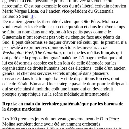
également à cette possibilité pour en finir avec la violence du
narcotrafic. C’est par exemple le cas du très libéral écrivain péruvien
Mario Vargas Llosa, ou l’ancien vice-président du Guatemala,
Eduardo Stein
[
3
]
.
De manière générale, il semble évident que Otto Pérez Molina a
voulu évaluer les réactions sur cette question et dans le même temps
se faire un nom dans une région où les petits pays comme le
Guatemala n’ont souvent pas voix au chapitre face aux géants du
Sud. Il peut désormais se targuer d’avoir été celui qui, le premier, n’a
pas hésité à exprimer ses opinions à tous les niveaux :
The
Washington Post
,
The Guardian
, ou même les médias français qui
ont parlé de la proposition guatémaltèque. L’image médiatique qui
lui est désormais accolée est bien loin de celle dénoncée par les
organisations de droits humains lors des élections : celle d’un ancien
général et chef des services secrets impliqué dans plusieurs
massacres dans le « triangle Ixil » et de disparitions forcées, dont
celle de Efraín Bámaca. Une stratégie payante donc pour le dirigeant
qui se crée ainsi à moindre coût une image qui en deviendrait
presque sympathique sur la scène médiatique internationale.
Reprise en main du territoire guatémaltèque par les barons de
la drogue mexicains
Les 100 premiers jours du nouveau gouvernement de Otto Pérez
Molina semblent donc avoir été savamment orchestrés