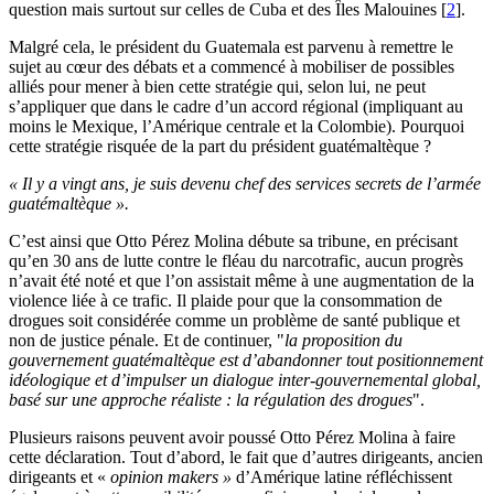
question mais surtout sur celles de Cuba et des Îles Malouines
[
2
]
.
Malgré cela, le président du Guatemala est parvenu à remettre le
sujet au cœur des débats et a commencé à mobiliser de possibles
alliés pour mener à bien cette stratégie qui, selon lui, ne peut
s’appliquer que dans le cadre d’un accord régional (impliquant au
moins le Mexique, l’Amérique centrale et la Colombie). Pourquoi
cette stratégie risquée de la part du président guatémaltèque ?
«
Il y a vingt ans, je suis devenu chef des services secrets de l’armée
guatémaltèque ».
C’est ainsi que Otto Pérez Molina débute sa tribune, en précisant
qu’en 30 ans de lutte contre le fléau du narcotrafic, aucun progrès
n’avait été noté et que l’on assistait même à une augmentation de la
violence liée à ce trafic. Il plaide pour que la consommation de
drogues soit considérée comme un problème de santé publique et
non de justice pénale. Et de continuer, "
la proposition du
gouvernement guatémaltèque est d’abandonner tout positionnement
idéologique et d’impulser un dialogue inter-gouvernemental global,
basé sur une approche réaliste : la régulation des drogues
".
Plusieurs raisons peuvent avoir poussé Otto Pérez Molina à faire
cette déclaration. Tout d’abord, le fait que d’autres dirigeants, ancien
dirigeants et «
opinion makers »
d’Amérique latine réfléchissent