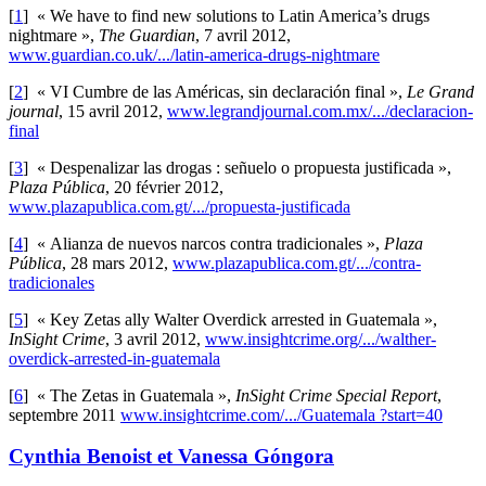
[
1
]
« We have to find new solutions to Latin America’s drugs
nightmare »,
The Guardian
, 7 avril 2012,
www.guardian.co.uk/.../latin-america-drugs-nightmare
[
2
]
« VI Cumbre de las Américas, sin declaración final »,
Le Grand
journal
, 15 avril 2012,
www.legrandjournal.com.mx/.../declaracion-
final
[
3
]
« Despenalizar las drogas : señuelo o propuesta justificada »,
Plaza Pública
, 20 février 2012,
www.plazapublica.com.gt/.../propuesta-justificada
[
4
]
« Alianza de nuevos narcos contra tradicionales »,
Plaza
Pública
, 28 mars 2012,
www.plazapublica.com.gt/.../contra-
tradicionales
[
5
]
« Key Zetas ally Walter Overdick arrested in Guatemala »,
InSight Crime
, 3 avril 2012,
www.insightcrime.org/.../walther-
overdick-arrested-in-guatemala
[
6
]
« The Zetas in Guatemala »,
InSight Crime Special Report
,
septembre 2011
www.insightcrime.com/.../Guatemala ?start=40
Cynthia Benoist et Vanessa Góngora