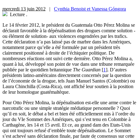
mercredi 13 juin 2012
|
Cynthia Benoist et Vanessa Góngora
Lecture
.
Le 14 février 2012, le président du Guatemala Otto Pérez Molina se
déclarait favorable à la dépénalisation des drogues comme solution -
ou élément de solution- aux violences engendrées par les trafics.
Cette déclaration n’a pas laissé pas de marbre dans les Amériques,
notamment parce qu’elle a été formulée par un président très
clairement positionné à droite de l’échiquier politique. De
nombreuses réactions ont suivi cette dernière. Otto Pérez Molina a,
quant à lui, développé son point de vue dans une tribune remarquée
publiée par le quotidien britannique
The Guardian
[
1
]
. D’autres
présidents latino-américains directement concernés par la question
de l’économie de la drogue, tels Juan Manuel Santos (Colombie) ou
Laura Chinchilla (Costa-Rica), ont affiché leur soutien à la position
de leur homologue guatémaltèque.
Pour Otto Pérez Molina, la dépénalisation est-elle une arme contre le
narcotrafic ou une simple stratégie médiatique personnelle ? Quoi
qu’il en soit, le débat a bel et bien été officiellement mis à l’ordre du
jour du VIe Sommet des Amériques, qui s’est tenu en Colombie à
Carthagène, les 14 et 15 avril. Et ce, au grand dam des Etats-Unis
qui ont toujours refusé d’emblée toute dépénalisation. Le Sommet
s’est achevé sans déclaration finale, par faute de consensus sur cette