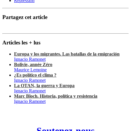
Répression
Partagez cet article
Articles les + lus
Europa y los migrantes. Las batallas de la emigración
Ignacio Ramonet
Bolivie, année Zéro
Maurice Lemoine
¿Es político el clima ?
Ignacio Ramonet
La OTAN, la guerra y Europa
Ignacio Ramonet
Marc Bloch. Historia, política y resistencia
Ignacio Ramonet
Soutenez-nous