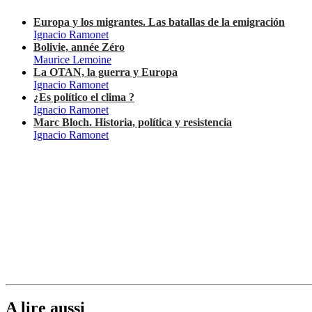
Europa y los migrantes. Las batallas de la emigración
Ignacio Ramonet
Bolivie, année Zéro
Maurice Lemoine
La OTAN, la guerra y Europa
Ignacio Ramonet
¿Es político el clima ?
Ignacio Ramonet
Marc Bloch. Historia, política y resistencia
Ignacio Ramonet
A lire aussi