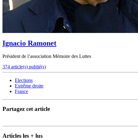
Ignacio Ramonet
Président de l’association Mémoire des Luttes
374 article(s) publié(s)
Elections
Extrême droite
France
Partagez cet article
Articles les + lus