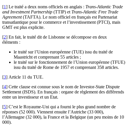
[
1
]
Le traité a deux noms officiels en anglais :
Trans-Atlantic Trade
and Investment Partnership
(TTIP) et
Trans-Atlantic Free Trade
Agreement
(TAFTA). Le nom officiel en français est Partenariat
transatlantique pour le commerce et l’investissement (PTCI), mais
GMT est plus explicite.
[
2
]
En fait, le traité dit de Lisbonne se décompose en deux
éléments :
le traité sur l’Union européenne (TUE) issu du traité de
Maastricht et comprenant 55 articles ;
le traité sur le fonctionnement de l’Union européenne (TFUE)
issu du traité de Rome de 1957 et comprenant 358 articles.
[
3
]
Article 11 du TUE.
[
4
]
Cette clause est connue sous le nom de Investor-State Dispute
Settlement (ISDS). En français : organe de règlement des différends
entre un investisseur et un Etat.
[
5
]
C’est le Royaume-Uni qui a fourni le plus grand nombre de
réponses (52 000). Viennent ensuite l’Autriche (33 000),
l’Allemagne (32 000), la France et la Belgique (un peu moins de 10
000).