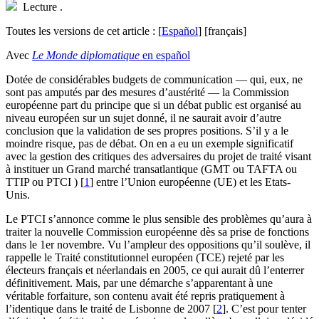
Lecture
.
Toutes les versions de cet article :
[
Español
]
[français]
Avec
Le Monde diplomatique
en español
D
otée de considérables budgets de communication — qui, eux, ne
sont pas amputés par des mesures d’austérité — la Commission
européenne part du principe que si un débat public est organisé au
niveau européen sur un sujet donné, il ne saurait avoir d’autre
conclusion que la validation de ses propres positions. S’il y a le
moindre risque, pas de débat. On en a eu un exemple significatif
avec la gestion des critiques des adversaires du projet de traité visant
à instituer un Grand marché transatlantique (GMT ou TAFTA ou
TTIP ou PTCI )
[
1
]
entre l’Union européenne (UE) et les Etats-
Unis.
Le PTCI s’annonce comme le plus sensible des problèmes qu’aura à
traiter la nouvelle Commission européenne dès sa prise de fonctions
dans le 1er novembre. Vu l’ampleur des oppositions qu’il soulève, il
rappelle le Traité constitutionnel européen (TCE) rejeté par les
électeurs français et néerlandais en 2005, ce qui aurait dû l’enterrer
définitivement. Mais, par une démarche s’apparentant à une
véritable forfaiture, son contenu avait été repris pratiquement à
l’identique dans le traité de Lisbonne de 2007
[
2
]
. C’est pour tenter