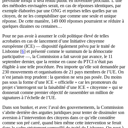
prévisible lorsqu’il sera rendu public en novembre prochain. L’une
des méthodes envisagées serait, en cas de réponses identiques, par
exemple élaborées par une ONG et reprises telles quelles par un
citoyen, de ne les comptabiliser que comme une seule et unique
réponse. De cette manière, 149 000 réponses pourraient se réduire à
quelques dizaines ou centaines…
Pour ne pas avoir à assumer le coût politique élevé de telles
acrobaties en cas de lancement d’une Initiative citoyenne
européenne (ICE) — dispositif également prévu par le traité de
Lisbonne
[
6
]
et présenté comme le summum de la démocratie
participative —, la Commission a fait savoir par avance, le 11
septembre dernier, que la remise en cause du PTCI n’était pas
éligible à une telle procédure. Peu importe qu’elle soit demandée par
230 mouvements et organisations de 21 pays membres de l’UE. On
n’est jamais trop prudent : la question ne sera pas posée. Du moins
pas sous la forme d’une ICE « officielle » car les promoteurs du
projet s’interrogent sur la faisabilité d’une ICE « citoyenne » qui se
donnerait comme premier objectif de rassembler un million de
signatures à l’échelle de l’UE.
Dans son bunker, et avec l’aval des gouvernements, la Commission
s’abrite derrière des arguties juridiques pour tenter de dissimuler son
aversion à l’intervention des citoyens dans ce qu’elle considère
comme son pré carré, quand bien même cette intervention se ferait
dans le cadre strictement verrouillé du traité de Lisbonne. On peut à