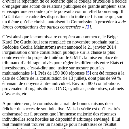
d’éviter la répétition de ce scénario que le collège bruxellois a décidé
d’engager une action de relations publiques de grande ampleur, sans
envisager une seconde qu’elle pouvait avoir un effet boomerang. Il
l’a fait dans le cadre des dispositions du traité de Lisbonne qui, sur
un thème qu’elle choisit, autorisent la Commission à procéder à
« de
larges consultations des parties concernées »
[
3
]
.
C’est ainsi que le commissaire européen au commerce, le Belge
Karel De Gucht (qui sera remplacé en novembre prochain par la
Suédoise Cecilia Malmström) avait annoncé le 21 janvier 2014
l’organisation d’une consultation publique sur la clause la plus
controversée du projet de traité sur le GMT : la mise en place de
tribunaux d’arbitrage privés pour régler les différends entre Etats et
investisseurs, c’est-à-dire une justice sur mesure pour les
multinationales
[
4
]
. Près de 150 000 réponses
[
5
]
ont été reçues à la
date de clôture de la consultation (le 13 juillet), dont plus de 99 %
émanant de citoyens à titre individuel. Environ 800 contributions
provenaient d’organisations : ONG, syndicats, entreprises, cabinets
d’avocats, etc.
A première vue, le commissaire aurait de bonnes raisons de se
féliciter du succès de son initiative. Mais la vérité est qu’il est très
embarrassé car il pressent que l’immense majorité des réponses
individuelles sont hostiles au dispositif d’arbitrage envisagé. Il lui
faut maintenant trouver un habillage pour neutraliser ce résultat