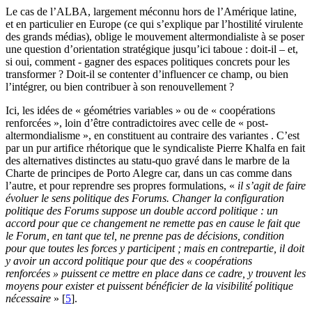
Le cas de l’ALBA, largement méconnu hors de l’Amérique latine,
et en particulier en Europe (ce qui s’explique par l’hostilité virulente
des grands médias), oblige le mouvement altermondialiste à se poser
une question d’orientation stratégique jusqu’ici taboue : doit-il – et,
si oui, comment - gagner des espaces politiques concrets pour les
transformer ? Doit-il se contenter d’influencer ce champ, ou bien
l’intégrer, ou bien contribuer à son renouvellement ?
Ici, les idées de « géométries variables » ou de « coopérations
renforcées », loin d’être contradictoires avec celle de « post-
altermondialisme », en constituent au contraire des variantes . C’est
par un pur artifice rhétorique que le syndicaliste Pierre Khalfa en fait
des alternatives distinctes au statu-quo gravé dans le marbre de la
Charte de principes de Porto Alegre car, dans un cas comme dans
l’autre, et pour reprendre ses propres formulations, «
il s’agit de faire
évoluer le sens politique des Forums. Changer la configuration
politique des Forums suppose un double accord politique : un
accord pour que ce changement ne remette pas en cause le fait que
le Forum, en tant que tel, ne prenne pas de décisions, condition
pour que toutes les forces y participent ; mais en contrepartie, il doit
y avoir un accord politique pour que des « coopérations
renforcées » puissent ce mettre en place dans ce cadre, y trouvent les
moyens pour exister et puissent bénéficier de la visibilité politique
nécessaire
»
[
5
]
.