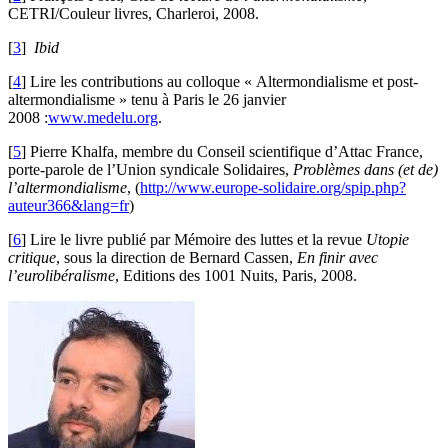
CETRI/Couleur livres, Charleroi, 2008.
[
3
]
Ibid
[
4
]
Lire les contributions au colloque « Altermondialisme et post-
altermondialisme » tenu à Paris le 26 janvier
2008 :
www.medelu.org
.
[
5
]
Pierre Khalfa, membre du Conseil scientifique d’Attac France,
porte-parole de l’Union syndicale Solidaires,
Problèmes dans (et de)
l’altermondialisme
, (
http://www.europe-solidaire.org/spip.php?
auteur366&lang=fr
)
[
6
]
Lire le livre publié par Mémoire des luttes et la revue
Utopie
critique
, sous la direction de Bernard Cassen,
En finir avec
l’eurolibéralisme
, Editions des 1001 Nuits, Paris, 2008.