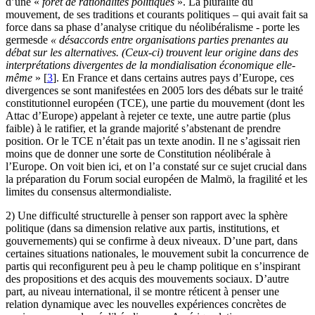
d’une «
forêt de rationalités politiques
». La pluralité du
mouvement, de ses traditions et courants politiques – qui avait fait sa
force dans sa phase d’analyse critique du néolibéralisme - porte les
germesde
« désaccords entre organisations parties prenantes au
débat sur les alternatives. (Ceux-ci) trouvent leur origine dans des
interprétations divergentes de la mondialisation économique elle-
même
»
[
3
]
. En France et dans certains autres pays d’Europe, ces
divergences se sont manifestées en 2005 lors des débats sur le traité
constitutionnel européen (TCE), une partie du mouvement (dont les
Attac d’Europe) appelant à rejeter ce texte, une autre partie (plus
faible) à le ratifier, et la grande majorité s’abstenant de prendre
position. Or le TCE n’était pas un texte anodin. Il ne s’agissait rien
moins que de donner une sorte de Constitution néolibérale à
l’Europe. On voit bien ici, et on l’a constaté sur ce sujet crucial dans
la préparation du Forum social européen de Malmö, la fragilité et les
limites du consensus altermondialiste.
2) Une difficulté structurelle à penser son rapport avec la sphère
politique (dans sa dimension relative aux partis, institutions, et
gouvernements) qui se confirme à deux niveaux. D’une part, dans
certaines situations nationales, le mouvement subit la concurrence de
partis qui reconfigurent peu à peu le champ politique en s’inspirant
des propositions et des acquis des mouvements sociaux. D’autre
part, au niveau international, il se montre réticent à penser une
relation dynamique avec les nouvelles expériences concrètes de