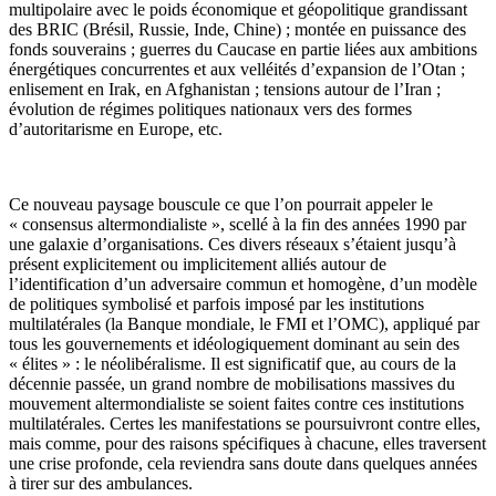
multipolaire avec le poids économique et géopolitique grandissant
des BRIC (Brésil, Russie, Inde, Chine) ; montée en puissance des
fonds souverains ; guerres du Caucase en partie liées aux ambitions
énergétiques concurrentes et aux velléités d’expansion de l’Otan ;
enlisement en Irak, en Afghanistan ; tensions autour de l’Iran ;
évolution de régimes politiques nationaux vers des formes
d’autoritarisme en Europe, etc.
Ce nouveau paysage bouscule ce que l’on pourrait appeler le
« consensus altermondialiste », scellé à la fin des années 1990 par
une galaxie d’organisations. Ces divers réseaux s’étaient jusqu’à
présent explicitement ou implicitement alliés autour de
l’identification d’un adversaire commun et homogène, d’un modèle
de politiques symbolisé et parfois imposé par les institutions
multilatérales (la Banque mondiale, le FMI et l’OMC), appliqué par
tous les gouvernements et idéologiquement dominant au sein des
« élites » : le néolibéralisme. Il est significatif que, au cours de la
décennie passée, un grand nombre de mobilisations massives du
mouvement altermondialiste se soient faites contre ces institutions
multilatérales. Certes les manifestations se poursuivront contre elles,
mais comme, pour des raisons spécifiques à chacune, elles traversent
une crise profonde, cela reviendra sans doute dans quelques années
à tirer sur des ambulances.