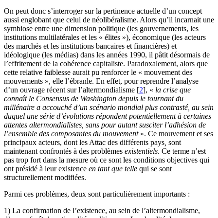
On peut donc s’interroger sur la pertinence actuelle d’un concept
aussi englobant que celui de néolibéralisme. Alors qu’il incarnait une
symbiose entre une dimension politique (les gouvernements, les
institutions multilatérales et les « élites »), économique (les acteurs
des marchés et les institutions bancaires et financières) et
idéologique (les médias) dans les années 1990, il pâtit désormais de
l’effritement de la cohérence capitaliste. Paradoxalement, alors que
cette relative faiblesse aurait pu renforcer le « mouvement des
mouvements », elle l’ébranle. En effet, pour reprendre l’analyse
d’un ouvrage récent sur l’altermondialisme
[
2
]
, «
la crise que
connaît le Consensus de Washington depuis le tournant du
millénaire a accouché d’un scénario mondial plus contrasté, au sein
duquel une série d’évolutions répondent potentiellement à certaines
attentes altermondialistes, sans pour autant susciter l’adhésion de
l’ensemble des composantes du mouvement
». Ce mouvement et ses
principaux acteurs, dont les Attac des différents pays
,
sont
maintenant confrontés à des problèmes
existentiels
. Ce terme n’est
pas trop fort dans la mesure où ce sont les conditions objectives qui
ont présidé à leur existence
en tant que telle
qui se sont
structurellement modifiées.
Parmi ces problèmes, deux sont particulièrement importants :
1) La confirmation de l’existence, au sein de l’altermondialisme,