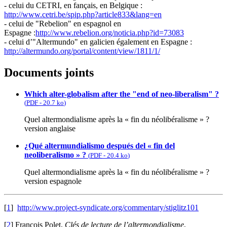
- celui du CETRI, en fançais, en Belgique :
http://www.cetri.be/spip.php?article833&lang=en
- celui de "Rebelion" en espagnol en
Espagne :
http://www.rebelion.org/noticia.php?id=73083
- celui d’"Altermundo" en galicien également en Espagne :
http://altermundo.org/portal/content/view/1811/1/
Documents joints
Which alter-globalism after the "end of neo-liberalism" ?
(
PDF
-
20.7 ko
)
Quel altermondialisme après la « fin du néolibéralisme » ?
version anglaise
¿Qué altermundialismo después del « fin del
neoliberalismo » ?
(
PDF
-
20.4 ko
)
Quel altermondialisme après la « fin du néolibéralisme » ?
version espagnole
[
1
]
http://www.project-syndicate.org/commentary/stiglitz101
[
2
]
François Polet,
Clés de lecture de l’altermondialisme
,