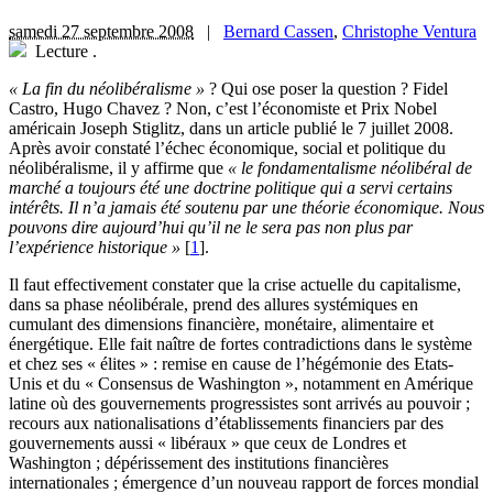
samedi 27 septembre 2008
|
Bernard Cassen
,
Christophe Ventura
Lecture
.
« La fin du néolibéralisme »
? Qui ose poser la question ? Fidel
Castro, Hugo Chavez ? Non, c’est l’économiste et Prix Nobel
américain Joseph Stiglitz, dans un article publié le 7 juillet 2008.
Après avoir constaté l’échec économique, social et politique du
néolibéralisme, il y affirme que
« le fondamentalisme néolibéral de
marché a toujours été une doctrine politique qui a servi certains
intérêts. Il n’a jamais été soutenu par une théorie économique. Nous
pouvons dire aujourd’hui qu’il ne le sera pas non plus par
l’expérience historique »
[
1
]
.
Il faut effectivement constater que la crise actuelle du capitalisme,
dans sa phase néolibérale, prend des allures systémiques en
cumulant des dimensions financière, monétaire, alimentaire et
énergétique. Elle fait naître de fortes contradictions dans le système
et chez ses « élites » : remise en cause de l’hégémonie des Etats-
Unis et du « Consensus de Washington », notamment en Amérique
latine où des gouvernements progressistes sont arrivés au pouvoir ;
recours aux nationalisations d’établissements financiers par des
gouvernements aussi « libéraux » que ceux de Londres et
Washington ; dépérissement des institutions financières
internationales ; émergence d’un nouveau rapport de forces mondial