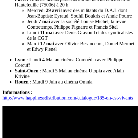
Hautefeuille (75006) à 20 h
Mercredi
29 avril
avec des militants du D.A.L dont
Jean-Baptiste Eyraud, Souhil Boukris et Annie Pourre
Jeudi
7 mai
avec la société Louise Michel, la revue
Contretemps, Philippe Pignarre et Francis Sitel
Lundi
11 mai
avec Denis Gravouil et des syndicalistes
de la CGT
Mardi
12 mai
avec Olivier Besancenot, Daniel Mermet
et Edwy Plenel
Lyon
: Lundi 4 Mai au cinéma Comoédia avec Philippe
Corcuff
Saint-Ouen
: Mardi 5 Mai au cinéma Utopia avec Alain
Krivine
Rouen
: Mardi 9 Juin au cinéma Omnia
Informations
:
http://www.happinessdistribution.com/catalogue/185-on-est-vivants