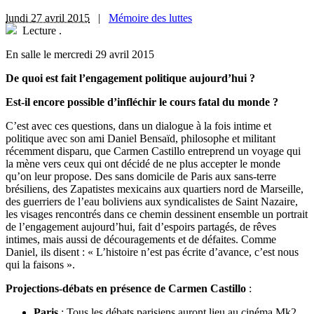
lundi 27 avril 2015
|
Mémoire des luttes
Lecture
.
En salle le mercredi 29 avril 2015
De quoi est fait l’engagement politique aujourd’hui ?
Est-il encore possible d’infléchir le cours fatal du monde ?
C’est avec ces questions, dans un dialogue à la fois intime et
politique avec son ami Daniel Bensaïd, philosophe et militant
récemment disparu, que Carmen Castillo entreprend un voyage qui
la mène vers ceux qui ont décidé de ne plus accepter le monde
qu’on leur propose. Des sans domicile de Paris aux sans-terre
brésiliens, des Zapatistes mexicains aux quartiers nord de Marseille,
des guerriers de l’eau boliviens aux syndicalistes de Saint Nazaire,
les visages rencontrés dans ce chemin dessinent ensemble un portrait
de l’engagement aujourd’hui, fait d’espoirs partagés, de rêves
intimes, mais aussi de découragements et de défaites. Comme
Daniel, ils disent : « L’histoire n’est pas écrite d’avance, c’est nous
qui la faisons ».
Projections-débats en présence de Carmen Castillo
:
Paris
: Tous les débats parisiens auront lieu au cinéma Mk2