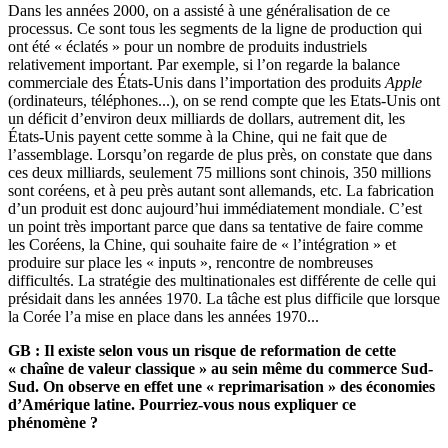
Dans les années 2000, on a assisté à une généralisation de ce
processus. Ce sont tous les segments de la ligne de production qui
ont été « éclatés » pour un nombre de produits industriels
relativement important. Par exemple, si l’on regarde la balance
commerciale des États-Unis dans l’importation des produits
Apple
(ordinateurs, téléphones...), on se rend compte que les Etats-Unis ont
un déficit d’environ deux milliards de dollars, autrement dit, les
États-Unis payent cette somme à la Chine, qui ne fait que de
l’assemblage. Lorsqu’on regarde de plus près, on constate que dans
ces deux milliards, seulement 75 millions sont chinois, 350 millions
sont coréens, et à peu près autant sont allemands, etc. La fabrication
d’un produit est donc aujourd’hui immédiatement mondiale. C’est
un point très important parce que dans sa tentative de faire comme
les Coréens, la Chine, qui souhaite faire de « l’intégration » et
produire sur place les « inputs », rencontre de nombreuses
difficultés. La stratégie des multinationales est différente de celle qui
présidait dans les années 1970. La tâche est plus difficile que lorsque
la Corée l’a mise en place dans les années 1970...
GB :
Il existe selon vous un risque de reformation de cette
« chaîne de valeur classique » au sein même du commerce Sud-
Sud. On observe en effet une « reprimarisation » des économies
d’Amérique latine. Pourriez-vous nous expliquer ce
phénomène ?