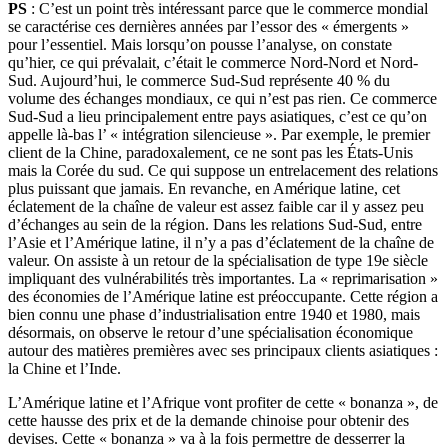
PS
: C’est un point très intéressant parce que le commerce mondial
se caractérise ces dernières années par l’essor des « émergents »
pour l’essentiel. Mais lorsqu’on pousse l’analyse, on constate
qu’hier, ce qui prévalait, c’était le commerce Nord-Nord et Nord-
Sud. Aujourd’hui, le commerce Sud-Sud représente 40 % du
volume des échanges mondiaux, ce qui n’est pas rien. Ce commerce
Sud-Sud a lieu principalement entre pays asiatiques, c’est ce qu’on
appelle là-bas l’ « intégration silencieuse ». Par exemple, le premier
client de la Chine, paradoxalement, ce ne sont pas les États-Unis
mais la Corée du sud. Ce qui suppose un entrelacement des relations
plus puissant que jamais. En revanche, en Amérique latine, cet
éclatement de la chaîne de valeur est assez faible car il y assez peu
d’échanges au sein de la région. Dans les relations Sud-Sud, entre
l’Asie et l’Amérique latine, il n’y a pas d’éclatement de la chaîne de
valeur. On assiste à un retour de la spécialisation de type 19e siècle
impliquant des vulnérabilités très importantes. La « reprimarisation »
des économies de l’Amérique latine est préoccupante. Cette région a
bien connu une phase d’industrialisation entre 1940 et 1980, mais
désormais, on observe le retour d’une spécialisation économique
autour des matières premières avec ses principaux clients asiatiques :
la Chine et l’Inde.
L’Amérique latine et l’Afrique vont profiter de cette « bonanza », de
cette hausse des prix et de la demande chinoise pour obtenir des
devises. Cette « bonanza » va à la fois permettre de desserrer la