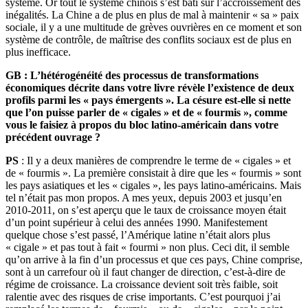
système. Or tout le système chinois s’est bâti sur l’accroissement des
inégalités. La Chine a de plus en plus de mal à maintenir « sa » paix
sociale, il y a une multitude de grèves ouvrières en ce moment et son
système de contrôle, de maîtrise des conflits sociaux est de plus en
plus inefficace.
GB :
L’hétérogénéité des processus de transformations
économiques décrite dans votre livre révèle l’existence de deux
profils parmi les « pays émergents ». La césure est-elle si nette
que l’on puisse parler de « cigales » et de « fourmis », comme
vous le faisiez à propos du bloc latino-américain dans votre
précédent ouvrage ?
PS
: Il y a deux manières de comprendre le terme de « cigales » et
de « fourmis ». La première consistait à dire que les « fourmis » sont
les pays asiatiques et les « cigales », les pays latino-américains. Mais
tel n’était pas mon propos. A mes yeux, depuis 2003 et jusqu’en
2010-2011, on s’est aperçu que le taux de croissance moyen était
d’un point supérieur à celui des années 1990. Manifestement
quelque chose s’est passé, l’Amérique latine n’était alors plus
« cigale » et pas tout à fait « fourmi » non plus. Ceci dit, il semble
qu’on arrive à la fin d’un processus et que ces pays, Chine comprise,
sont à un carrefour où il faut changer de direction, c’est-à-dire de
régime de croissance. La croissance devient soit très faible, soit
ralentie avec des risques de crise importants. C’est pourquoi j’ai