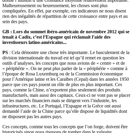
donne l’illusion d’une croissance moyenne relativement importante.
Malheureusement ou heureusement, les choses sont plus
compliquées. En effet, par exemple, ces indicateurs ne nous disent
rien des inégalités de répartition de cette croissance entre pays et au
sein des pays.
GB :
Lors du sommet ibéro-américain de novembre 2012 qui se
tenait à Cadix, c’est l’Espagne qui réclamait l’aide des
investisseurs latino-américains...
PS
: Cela démontre une chose très importante. Le basculement de la
division internationale du travail est tel qu’il remet en question les
outils d’analyses, les concepts que nous avions de « centre » et de
« périphérie ». On ne peut plus parler de la « périphérie » comme à
l’époque de Rosa Luxemburg ou de la Commission économique
pour l’Amérique latine et les Caraïbes (Cepal) dans les années 1950
parce que ces pays jouent un rôle de plus en plus important. Ces
pays, comme la Chine, n’exportent plus seulement des produits
manufacturés, mais aussi des capitaux. Ceux-ci ne vont pas se placer
sur les marchés financiers mais se dirigent vers l’industrie, les
infrastructures, etc. Le Portugal, l’Espagne et la Grèce ont aussi
demandé l’aide de la Chine parce qu’elle dispose de liquidités dont
ne disposent pas les autres pays.
Ces concepts, comme tous les concepts que l’on forge, doivent être
historicisés sinon nous risquons de tomber dans le vulgaire