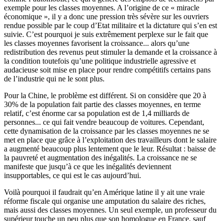
exemple pour les classes moyennes. A l’origine de ce « miracle
économique », il y a donc une pression très sévère sur les ouvriers
rendue possible par le coup d’Etat militaire et la dictature qui s’en est
suivie. C’est pourquoi je suis extrêmement perplexe sur le fait que
les classes moyennes favorisent la croissance... alors qu’une
redistribution des revenus peut stimuler la demande et la croissance à
la condition toutefois qu’une politique industrielle agressive et
audacieuse soit mise en place pour rendre compétitifs certains pans
de l’industrie qui ne le sont plus.
Pour la Chine, le problème est différent. Si on considère que 20 à
30% de la population fait partie des classes moyennes, en terme
relatif, c’est énorme car sa population est de 1,4 milliards de
personnes... ce qui fait vendre beaucoup de voitures. Cependant,
cette dynamisation de la croissance par les classes moyennes ne se
met en place que grâce à l’exploitation des travailleurs dont le salaire
a augmenté beaucoup plus lentement que le leur. Résultat : baisse de
la pauvreté et augmentation des inégalités. La croissance ne se
manifeste que jusqu’à ce que les inégalités deviennent
insupportables, ce qui est le cas aujourd’hui.
Voilà pourquoi il faudrait qu’en Amérique latine il y ait une vraie
réforme fiscale qui organise une amputation du salaire des riches,
mais aussi des classes moyennes. Un seul exemple, un professeur du
supérieur touche un peu plus que son homologue en France, sauf