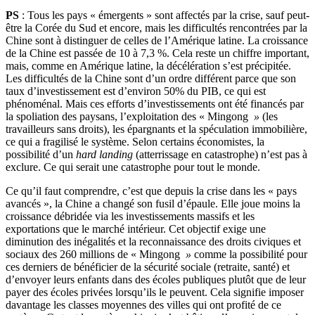
PS
: Tous les pays « émergents » sont affectés par la crise, sauf peut-
être la Corée du Sud et encore, mais les difficultés rencontrées par la
Chine sont à distinguer de celles de l’Amérique latine. La croissance
de la Chine est passée de 10 à 7,3 %. Cela reste un chiffre important,
mais, comme en Amérique latine, la décélération s’est précipitée.
Les difficultés de la Chine sont d’un ordre différent parce que son
taux d’investissement est d’environ 50% du PIB, ce qui est
phénoménal. Mais ces efforts d’investissements ont été financés par
la spoliation des paysans, l’exploitation des « Mingong
»
(les
travailleurs sans droits), les épargnants et la spéculation immobilière,
ce qui a fragilisé le système. Selon certains économistes, la
possibilité d’un
hard landing
(atterrissage en catastrophe) n’est pas à
exclure. Ce qui serait une catastrophe pour tout le monde.
Ce qu’il faut comprendre, c’est que depuis la crise dans les « pays
avancés », la Chine a changé son fusil d’épaule. Elle joue moins la
croissance débridée via les investissements massifs et les
exportations que le marché intérieur. Cet objectif exige une
diminution des inégalités et la reconnaissance des droits civiques et
sociaux des 260 millions de « Mingong
»
comme la possibilité pour
ces derniers de bénéficier de la sécurité sociale (retraite, santé) et
d’envoyer leurs enfants dans des écoles publiques plutôt que de leur
payer des écoles privées lorsqu’ils le peuvent. Cela signifie imposer
davantage les classes moyennes des villes qui ont profité de ce