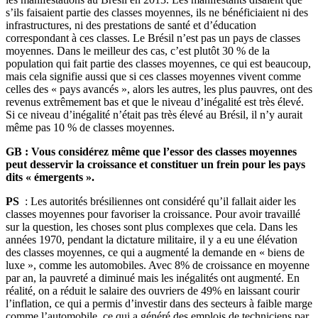
s’ils faisaient partie des classes moyennes, ils ne bénéficiaient ni des
infrastructures, ni des prestations de santé et d’éducation
correspondant à ces classes. Le Brésil n’est pas un pays de classes
moyennes. Dans le meilleur des cas, c’est plutôt 30 % de la
population qui fait partie des classes moyennes, ce qui est beaucoup,
mais cela signifie aussi que si ces classes moyennes vivent comme
celles des « pays avancés », alors les autres, les plus pauvres, ont des
revenus extrêmement bas et que le niveau d’inégalité est très élevé.
Si ce niveau d’inégalité n’était pas très élevé au Brésil, il n’y aurait
même pas 10 % de classes moyennes.
GB : Vous considérez même que l’essor des classes moyennes
peut desservir la croissance et constituer un frein pour les pays
dits « émergents ».
PS
: Les autorités brésiliennes ont considéré qu’il fallait aider les
classes moyennes pour favoriser la croissance. Pour avoir travaillé
sur la question, les choses sont plus complexes que cela. Dans les
années 1970, pendant la dictature militaire, il y a eu une élévation
des classes moyennes, ce qui a augmenté la demande en « biens de
luxe », comme les automobiles. Avec 8% de croissance en moyenne
par an, la pauvreté a diminué mais les inégalités ont augmenté. En
réalité, on a réduit le salaire des ouvriers de 49% en laissant courir
l’inflation, ce qui a permis d’investir dans des secteurs à faible marge
comme l’automobile, ce qui a généré des emplois de techniciens par