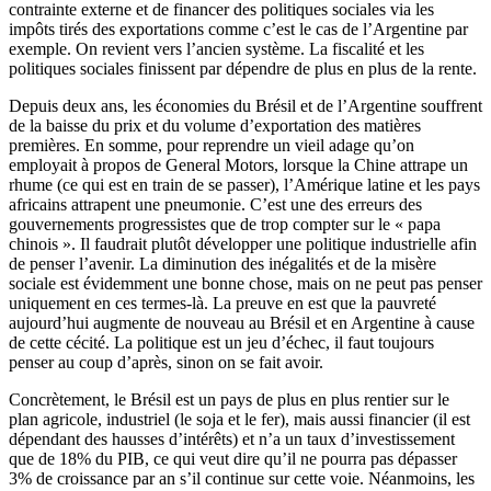
contrainte externe et de financer des politiques sociales via les
impôts tirés des exportations comme c’est le cas de l’Argentine par
exemple. On revient vers l’ancien système. La fiscalité et les
politiques sociales finissent par dépendre de plus en plus de la rente.
Depuis deux ans, les économies du Brésil et de l’Argentine souffrent
de la baisse du prix et du volume d’exportation des matières
premières. En somme, pour reprendre un vieil adage qu’on
employait à propos de General Motors, lorsque la Chine attrape un
rhume (ce qui est en train de se passer), l’Amérique latine et les pays
africains attrapent une pneumonie.
C’est une des erreurs des
gouvernements progressistes que de trop compter sur le « papa
chinois ». Il faudrait plutôt développer une politique industrielle afin
de penser l’avenir. La diminution des inégalités et de la misère
sociale est évidemment une bonne chose, mais on ne peut pas penser
uniquement en ces termes-là. La preuve en est que la pauvreté
aujourd’hui augmente de nouveau au Brésil et en Argentine à cause
de cette cécité. La politique est un jeu d’échec, il faut toujours
penser au coup d’après, sinon on se fait avoir.
Concrètement, le Brésil est un pays de plus en plus rentier sur le
plan agricole, industriel (le soja et le fer), mais aussi financier (il est
dépendant des hausses d’intérêts) et n’a un taux d’investissement
que de 18% du PIB, ce qui veut dire qu’il ne pourra pas dépasser
3% de croissance par an s’il continue sur cette voie. Néanmoins, les