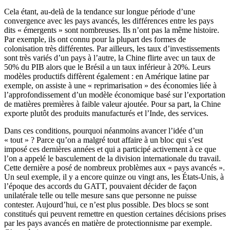
Cela étant, au-delà de la tendance sur longue période d’une
convergence avec les pays avancés, les différences entre les pays
dits « émergents » sont nombreuses. Ils n’ont pas la même histoire.
Par exemple, ils ont connu pour la plupart des formes de
colonisation très différentes. Par ailleurs, les taux d’investissements
sont très variés d’un pays à l’autre, la Chine flirte avec un taux de
50% du PIB alors que le Brésil a un taux inférieur à 20%. Leurs
modèles productifs diffèrent également : en Amérique latine par
exemple, on assiste à une « reprimarisation » des économies liée à
l’approfondissement d’un modèle économique basé sur l’exportation
de matières premières à faible valeur ajoutée. Pour sa part, la Chine
exporte plutôt des produits manufacturés et l’Inde, des services.
Dans ces conditions, pourquoi néanmoins avancer l’idée d’un
« tout » ? Parce qu’on a malgré tout affaire à un bloc qui s’est
imposé ces dernières années et qui a participé activement à ce que
l’on a appelé le basculement de la division internationale du travail.
Cette dernière a posé de nombreux problèmes aux « pays avancés ».
Un seul exemple, il y a encore quinze ou vingt ans, les États-Unis, à
l’époque des accords du GATT, pouvaient décider de façon
unilatérale telle ou telle mesure sans que personne ne puisse
contester. Aujourd’hui, ce n’est plus possible. Des blocs se sont
constitués qui peuvent remettre en question certaines décisions prises
par les pays avancés en matière de protectionnisme par exemple.