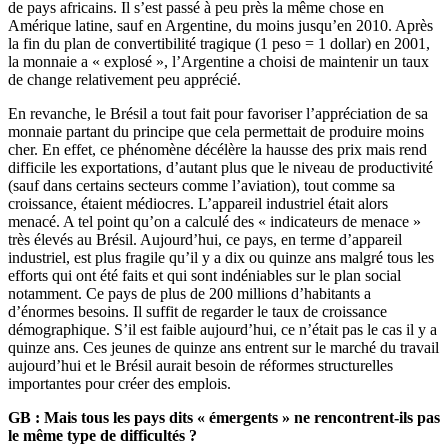
de pays africains. Il s’est passé à peu près la même chose en
Amérique latine, sauf en Argentine, du moins jusqu’en 2010. Après
la fin du plan de convertibilité tragique (1 peso = 1 dollar) en 2001,
la monnaie a « explosé », l’Argentine a choisi de maintenir un taux
de change relativement peu apprécié.
En revanche, le Brésil a tout fait pour favoriser l’appréciation de sa
monnaie partant du principe que cela permettait de produire moins
cher. En effet, ce phénomène décélère la hausse des prix mais rend
difficile les exportations, d’autant plus que le niveau de productivité
(sauf dans certains secteurs comme l’aviation), tout comme sa
croissance, étaient médiocres. L’appareil industriel était alors
menacé. A tel point qu’on a calculé des « indicateurs de menace »
très élevés au Brésil. Aujourd’hui, ce pays, en terme d’appareil
industriel, est plus fragile qu’il y a dix ou quinze ans malgré tous les
efforts qui ont été faits et qui sont indéniables sur le plan social
notamment. Ce pays de plus de 200 millions d’habitants a
d’énormes besoins. Il suffit de regarder le taux de croissance
démographique. S’il est faible aujourd’hui, ce n’était pas le cas il y a
quinze ans. Ces jeunes de quinze ans entrent sur le marché du travail
aujourd’hui et le Brésil aurait besoin de réformes structurelles
importantes pour créer des emplois.
GB :
Mais tous les pays dits « émergents » ne rencontrent-ils pas
le même type de difficultés ?