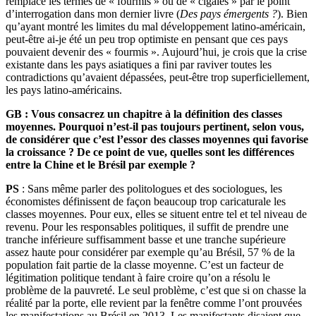
remplacé les termes de « fourmis » ou de « cigales » par le point
d’interrogation dans mon dernier livre (
Des pays émergents ?
). Bien
qu’ayant montré les limites du mal développement latino-américain,
peut-être ai-je été un peu trop optimiste en pensant que ces pays
pouvaient devenir des « fourmis ». Aujourd’hui, je crois que la crise
existante dans les pays asiatiques a fini par raviver toutes les
contradictions qu’avaient dépassées, peut-être trop superficiellement,
les pays latino-américains.
GB : Vous consacrez un chapitre à la définition des classes
moyennes. Pourquoi n’est-il pas toujours pertinent, selon vous,
de considérer que c’est l’essor des classes moyennes qui favorise
la croissance ? De ce point de vue, quelles sont les différences
entre la Chine et le Brésil par exemple ?
PS
: Sans même parler des politologues et des sociologues, les
économistes définissent de façon beaucoup trop caricaturale les
classes moyennes. Pour eux, elles se situent entre tel et tel niveau de
revenu. Pour les responsables politiques, il suffit de prendre une
tranche inférieure suffisamment basse et une tranche supérieure
assez haute pour considérer par exemple qu’au Brésil, 57 % de la
population fait partie de la classe moyenne. C’est un facteur de
légitimation politique tendant à faire croire qu’on a résolu le
problème de la pauvreté. Le seul problème, c’est que si on chasse la
réalité par la porte, elle revient par la fenêtre comme l’ont prouvées
les manifestations au Brésil en 2013. Les manifestants disaient que