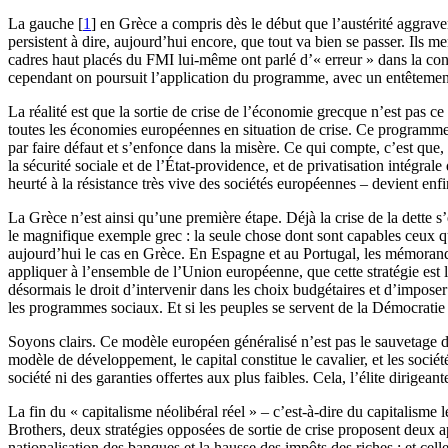
La gauche
[
1
]
en Grèce a compris dès le début que l’austérité aggraver
persistent à dire, aujourd’hui encore, que tout va bien se passer. Ils m
cadres haut placés du FMI lui-même ont parlé d’« erreur » dans la conc
cependant on poursuit l’application du programme, avec un entêtement i
La réalité est que la sortie de crise de l’économie grecque n’est pas c
toutes les économies européennes en situation de crise. Ce programme m
par faire défaut et s’enfonce dans la misère. Ce qui compte, c’est que,
la sécurité sociale et de l’État-providence, et de privatisation intégra
heurté à la résistance très vive des sociétés européennes – devient enfin
La Grèce n’est ainsi qu’une première étape. Déjà la crise de la dette
le magnifique exemple grec : la seule chose dont sont capables ceux q
aujourd’hui le cas en Grèce. En Espagne et au Portugal, les mémorand
appliquer à l’ensemble de l’Union européenne, que cette stratégie est la
désormais le droit d’intervenir dans les choix budgétaires et d’imposer d
les programmes sociaux. Et si les peuples se servent de la Démocratie
Soyons clairs. Ce modèle européen généralisé n’est pas le sauvetage de
modèle de développement, le capital constitue le cavalier, et les socié
société ni des garanties offertes aux plus faibles. Cela, l’élite dirige
La fin du « capitalisme néolibéral réel » – c’est-à-dire du capitalis
Brothers, deux stratégies opposées de sortie de crise proposent deux a
nationalisation des banques et la hausse des impôts des riches ; et cell