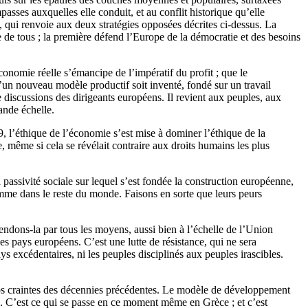
passes auxquelles elle conduit, et au conflit historique qu’elle
qui renvoie aux deux stratégies opposées décrites ci-dessus. La
re de tous ; la première défend l’Europe de la démocratie et des besoins
économie réelle s’émancipe de l’impératif du profit ; que le
 qu’un nouveau modèle productif soit inventé, fondé sur un travail
e discussions des dirigeants européens. Il revient aux peuples, aux
ande échelle.
9, l’éthique de l’économie s’est mise à dominer l’éthique de la
, même si cela se révélait contraire aux droits humains les plus
passivité sociale sur lequel s’est fondée la construction européenne,
omme dans le reste du monde. Faisons en sorte que leurs peurs
endons-la par tous les moyens, aussi bien à l’échelle de l’Union
es pays européens. C’est une lutte de résistance, qui ne sera
ys excédentaires, ni les peuples disciplinés aux peuples irascibles.
s nos craintes des décennies précédentes. Le modèle de développement
ion. C’est ce qui se passe en ce moment même en Grèce ; et c’est