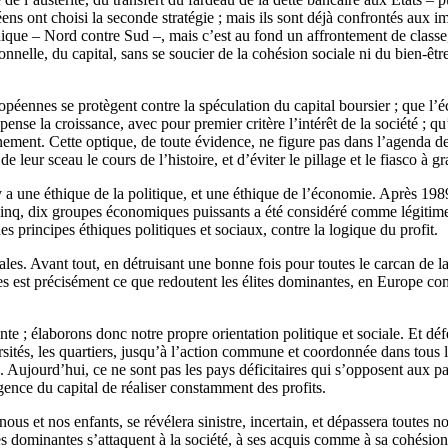
ens ont choisi la seconde stratégie ; mais ils sont déjà confrontés aux im
e – Nord contre Sud –, mais c’est au fond un affrontement de classe, 
onnelle, du capital, sans se soucier de la cohésion sociale ni du bien-êt
uropéennes se protègent contre la spéculation du capital boursier ; que l’
repense la croissance, avec pour premier critère l’intérêt de la société ;
nnement. Cette optique, de toute évidence, ne figure pas dans l’agenda d
eur sceau le cours de l’histoire, et d’éviter le pillage et le fiasco à gr
y a une éthique de la politique, et une éthique de l’économie. Après 198
, cinq, dix groupes économiques puissants a été considéré comme légitime
 principes éthiques politiques et sociaux, contre la logique du profit.
. Avant tout, en détruisant une bonne fois pour toutes le carcan de la 
ues est précisément ce que redoutent les élites dominantes, en Europe c
te ; élaborons donc notre propre orientation politique et sociale. Et déf
ersités, les quartiers, jusqu’à l’action commune et coordonnée dans tous l
. Aujourd’hui, ce ne sont pas les pays déficitaires qui s’opposent aux pa
igence du capital de réaliser constamment des profits.
nous et nos enfants, se révélera sinistre, incertain, et dépassera toute
ances dominantes s’attaquent à la société, à ses acquis comme à sa cohés