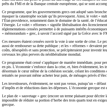
prêts du FMI et de la Banque centrale européenne, qui se sont accom
Ce programme, que les gouvernements grecs ont adopté sans broncher, c
masquer la catastrophe sociale qu’ils provoquent. Ainsi, le volet « sta
l’État-providence, notamment dans le domaine de la santé, de l’éducati
l’énergie. Le volet « réformes » signifie libéralisation des licencieme
réglementations censées permettre à de puissants intérêts économiques
« mémorandum » grec, à savoir l’accord signé par la Grèce avec le F
Ces mesures étaient censées ouvrir la voie à une sortie de crise. Le p
aussi de rembourser sa dette publique ; et les « réformes » devaient p
coûts, désespérés et sans protection, se précipiteraient pour investir le
cerveaux les plus pervers du néolibéralisme mondial.
Ce programme était censé s’appliquer de manière immédiate, pour perme
en pis. L’économie s’enfonce dans la crise, et, bien évidemment, les i
désormais le cœur même de la cohésion sociale, créant les conditions d’
retraités ne pouvant même acheter leur pain, de ménages privés d’élect
Les investisseurs, évidemment, ne sont pas venus, puisqu’un « défaut
d’impôts et de réductions dans les dépenses. L’économie grecque est entr
Le plan de « sauvetage » grec (encore un terme plaisant pour décrire l
impossible de réduire sa portion d’herbe des trois quarts tout en exige
grecque.