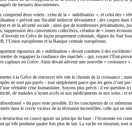
pagnés de mesures draconiennes.
omprend deux volets : celui de la « stabilisation », et celui des « réfo
bilisation » prévoit une fiscalité indirecte dévastatrice ; des coupes da
on et de la sécurité sociale ; ainsi que de nombreuses privatisations, 
nts, suppression des conventions collectives, création de « zones économ
 d’investir en Grèce de façon proprement coloniale, dignes du Sud Souda
MI, l’Union européenne et la Banque centrale européenne.
rogramme rigoureux de « stabilisation » devait conduire à des excédents
ermettre de regagner la confiance des marchés – qui, voyant l’État-provid
urs capitaux en Grèce. Ainsi devait advenir une nouvelle « croissance » – 
ttre à la Grèce de retrouver très vite le chemin de la croissance ; mais
mpôts ne sont pas payés – tout simplement parce que les gens n’ont pas 
une véritable crise humanitaire. Soyons plus précis : il est question ici
ricité, de malades n’ayant accès ni aux médicaments ni aux soins ; et t
 désordonné » du pays reste possible. Et les concepteurs de ce mémora
ée dans le cercle vicieux de la récession incontrôlée, celle qui ne mène 
a destruction en cours) ignore un principe de base : l’économie est comm
ant qu’elle produise quatre fois plus de lait. La vache en mourrait, tout