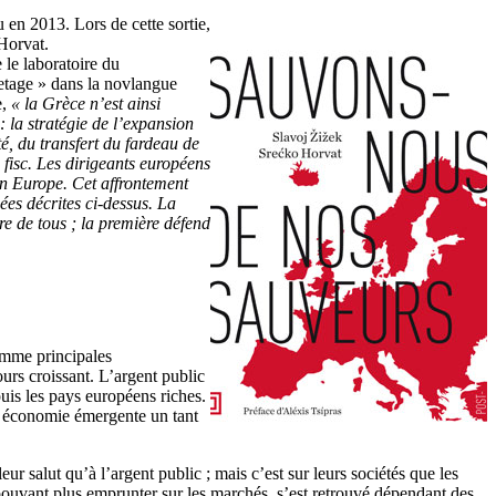
 en 2013. Lors de cette sortie,
Horvat.
 le laboratoire du
vetage » dans la novlangue
e,
« la Grèce n’est ainsi
 la stratégie de l’expansion
té, du transfert du fardeau de
 fisc. Les dirigeants européens
 en Europe. Cet affrontement
es décrites ci-dessus. La
re de tous ; la première défend
comme principales
urs croissant. L’argent public
uis les pays européens riches.
e économie émergente un tant
ur salut qu’à l’argent public ; mais c’est sur leurs sociétés que les
 pouvant plus emprunter sur les marchés, s’est retrouvé dépendant des