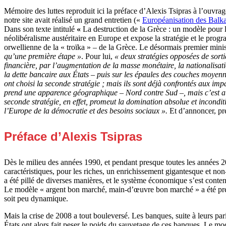
Mémoire des luttes reproduit ici la préface d’Alexis Tsipras à l’ouvra
notre site avait réalisé un grand entretien («
Européanisation des Balka
Dans son texte intitulé
«
La destruction de la Grèce : un modèle pour l
néolibéralisme austéritaire en Europe et expose la stratégie et le p
orwellienne de la « troïka » – de la Grèce. Le désormais premier mini
qu’une première étape »
. Pour lui,
« deux stratégies opposées de sorti
financière, par l’augmentation de la masse monétaire, la nationalisatio
la dette bancaire aux États – puis sur les épaules des couches moyenne
ont choisi la seconde stratégie ; mais ils sont déjà confrontés aux imp
prend une apparence géographique – Nord contre Sud –, mais c’est au 
seconde stratégie, en effet, promeut la domination absolue et inconditi
l’Europe de la démocratie et des besoins sociaux ».
Et d’annoncer, pr
Préface d’Alexis Tsipras
D
ès le milieu des années 1990, et pendant presque toutes les années 
caractéristiques, pour les riches, un enrichissement gigantesque et no
a été pillé de diverses manières, et le système économique s’est conte
Le modèle « argent bon marché, main-d’œuvre bon marché » a été pré
soit peu dynamique.
Mais la crise de 2008 a tout bouleversé. Les banques, suite à leurs pari
États ont alors fait peser le poids du sauvetage de ces banques. Le mo