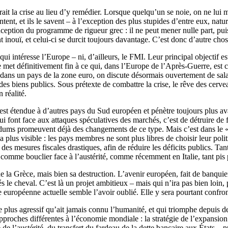
ait la crise au lieu d’y remédier. Lorsque quelqu’un se noie, on ne lui 
entent, et ils le savent – à l’exception des plus stupides d’entre eux, na
eption du programme de rigueur grec : il ne peut mener nulle part, puis
nouï, et celui-ci se durcit toujours davantage. C’est donc d’autre chose
e qui intéresse l’Europe – ni, d’ailleurs, le FMI. Leur principal objecti
et définitivement fin à ce qui, dans l’Europe de l’Après-Guerre, est co
 dans un pays de la zone euro, on discute désormais ouvertement de salai
le des biens publics. Sous prétexte de combattre la crise, le rêve des cerv
 réalité.
 s’est étendue à d’autres pays du Sud européen et pénètre toujours plus
ui font face aux attaques spéculatives des marchés, c’est de détruire de
ums promeuvent déjà des changements de ce type. Mais c’est dans le « T
 plus visible : les pays membres ne sont plus libres de choisir leur poli
es mesures fiscales drastiques, afin de réduire les déficits publics. Tant 
 comme bouclier face à l’austérité, comme récemment en Italie, tant pi
 la Grèce, mais bien sa destruction. L’avenir européen, fait de banquier
tés le cheval. C’est là un projet ambitieux – mais qui n’ira pas bien loi
ante européenne actuelle semble l’avoir oublié. Elle y sera pourtant confr
me le plus agressif qu’ait jamais connu l’humanité, et qui triomphe dep
pproches différentes à l’économie mondiale : la stratégie de l’expansion
e de l’austérité, du transfert du fardeau de la dette bancaire aux États 