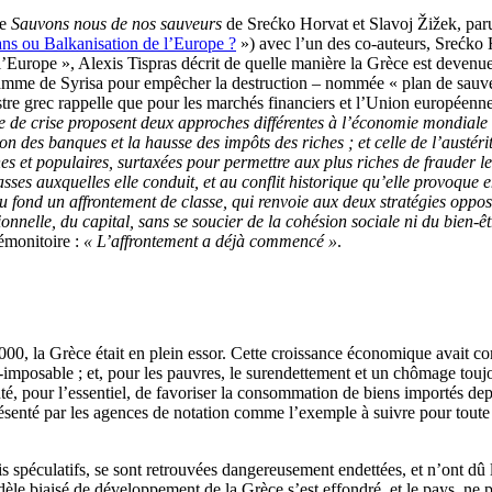
ge
Sauvons nous de nos sauveurs
de Srećko Horvat et Slavoj Žižek, paru
ns ou Balkanisation de l’Europe ?
») avec l’un des co-auteurs, Srećko 
’Europe », Alexis Tispras décrit de quelle manière la Grèce est devenue
rogramme de Syrisa pour empêcher la destruction – nommée « plan de sau
stre grec rappelle que pour les marchés financiers et l’Union européenn
e de crise proposent deux approches différentes à l’économie mondiale :
n des banques et la hausse des impôts des riches ; et celle de l’austéri
s et populaires, surtaxées pour permettre aux plus riches de frauder le
asses auxquelles elle conduit, et au conflit historique qu’elle provoque
fond un affrontement de classe, qui renvoie aux deux stratégies opposé
onnelle, du capital, sans se soucier de la cohésion sociale ni du bien-êt
émonitoire :
« L’affrontement a déjà commencé
»
.
2000, la Grèce était en plein essor. Cette croissance économique avait 
n-imposable ; et, pour les pauvres, le surendettement et un chômage toujo
nté, pour l’essentiel, de favoriser la consommation de biens importés dep
senté par les agences de notation comme l’exemple à suivre pour tout
s spéculatifs, se sont retrouvées dangereusement endettées, et n’ont dû le
dèle biaisé de développement de la Grèce s’est effondré, et le pays, ne