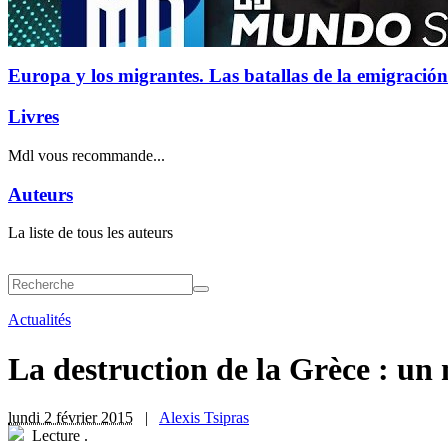
Europa y los migrantes. Las batallas de la emigración
Livres
Mdl vous recommande...
Auteurs
La liste de tous les auteurs
Actualités
La destruction de la Grèce : un
lundi 2 février 2015
|
Alexis Tsipras
Lecture
.