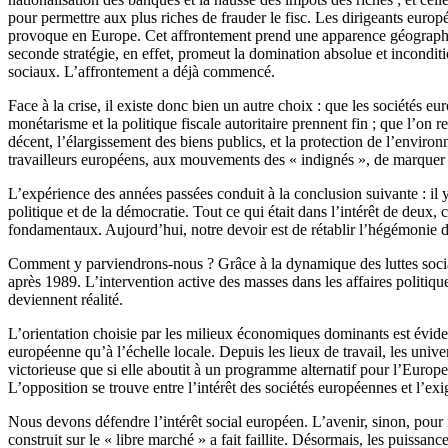
pour permettre aux plus riches de frauder le fisc. Les dirigeants europé
provoque en Europe. Cet affrontement prend une apparence géographiqu
seconde stratégie, en effet, promeut la domination absolue et inconditi
sociaux. L’affrontement a déjà commencé.
Face à la crise, il existe donc bien un autre choix : que les sociétés e
monétarisme et la politique fiscale autoritaire prennent fin ; que l’on 
décent, l’élargissement des biens publics, et la protection de l’enviro
travailleurs européens, aux mouvements des « indignés », de marquer de l
L’expérience des années passées conduit à la conclusion suivante : il 
politique et de la démocratie. Tout ce qui était dans l’intérêt de deux
fondamentaux. Aujourd’hui, notre devoir est de rétablir l’hégémonie des
Comment y parviendrons-nous ? Grâce à la dynamique des luttes sociales
après 1989. L’intervention active des masses dans les affaires politiq
deviennent réalité.
L’orientation choisie par les milieux économiques dominants est éviden
européenne qu’à l’échelle locale. Depuis les lieux de travail, les univ
victorieuse que si elle aboutit à un programme alternatif pour l’Europe
L’opposition se trouve entre l’intérêt des sociétés européennes et l’ex
Nous devons défendre l’intérêt social européen. L’avenir, sinon, pour 
construit sur le « libre marché » a fait faillite. Désormais, les puiss