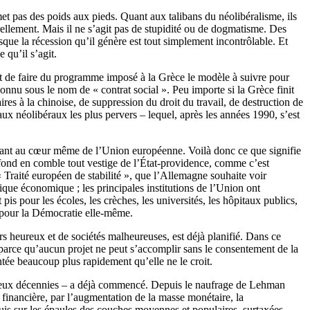
met pas des poids aux pieds. Quant aux talibans du néolibéralisme, ils
turellement. Mais il ne s’agit pas de stupidité ou de dogmatisme. Des
que la récession qu’il génère est tout simplement incontrôlable. Et
 qu’il s’agit.
f est de faire du programme imposé à la Grèce le modèle à suivre pour
nnu sous le nom de « contrat social ». Peu importe si la Grèce finit
res à la chinoise, de suppression du droit du travail, de destruction de
eaux néolibéraux les plus pervers – lequel, après les années 1990, s’est
 avant au cœur même de l’Union européenne. Voilà donc ce que signifie
 fond en comble tout vestige de l’État-providence, comme c’est
raité européen de stabilité », que l’Allemagne souhaite voir
tique économique ; les principales institutions de l’Union ont
pis pour les écoles, les crèches, les universités, les hôpitaux publics,
s pour la Démocratie elle-même.
s heureux et de sociétés malheureuses, est déjà planifié. Dans ce
n, parce qu’aucun projet ne peut s’accomplir sans le consentement de la
ontée beaucoup plus rapidement qu’elle ne le croit.
uis deux décennies – a déjà commencé. Depuis le naufrage de Lehman
 financière, par l’augmentation de la masse monétaire, la
– puis sur les épaules des couches moyennes et populaires, surtaxées