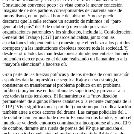
Constitución convence poco : es vista como la menor concesión
imaginable de dos partidos corresponsables de cuarenta años de
inmovilismo, en un país al borde del abismo. Y no se puede
descartar que la calle rechace un acuerdo de mínimos : el “paro
general del país” del 3 de octubre (convocado por varias
organizaciones patronales y los sindicatos, incluida la Confederación
General del Trabajo [CGT] anarcosindicalista, junto con las
asociaciones independentistas) muestra que el rechazo a los partidos
corruptos y a las instituciones obsoletas recorre toda la sociedad. Y,
desde el otro lado, las manifestaciones antiindependentistas también
pretenden ejercer peso en el debate realizando un llamamiento a la
“mayoría silenciosa” a hacerse oír.
Gran parte de las fuerzas políticas y de los medios de comunicación
españoles dan la impresión de seguir a Rajoy en su estrategia,
consistente en transformar el problema político en un problema
jurídico (apoyándose en los tribunales superiores) y provocar a la
vez todavía más tensiones. El llamamiento a la “movilización
permanente” de algunos líderes catalanes o la reciente campaña de la
CUP (“Vivir significa tomar partido”) muestran que la radicalización
también atrae a otros actores del drama. Las cargas policiales del 1
de octubre han terminado de dividir España en dos bandos, y todo el
mundo se ve desde entonces conminado a incorporarse al suyo. El 9
de octubre, durante una rueda de prensa del PP que anunciaba el
rechazo de toda mediación, el portavoz del partido Pablo Casado