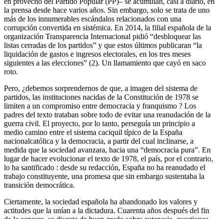
en provecho del Partido Popular (PP)– se acumulan, casi a diario, en
la prensa desde hace varios años. Sin embargo, solo se trata de uno
más de los innumerables escándalos relacionados con una
corrupción convertida en sistémica. En 2014, la filial española de la
organización Transparencia Internacional pidió “desbloquear las
listas cerradas de los partidos” y que estos últimos publicaran “la
liquidación de gastos e ingresos electorales, en los tres meses
siguientes a las elecciones” (2). Un llamamiento que cayó en saco
roto.
Pero, ¿debemos sorprendernos de que, a imagen del sistema de
partidos, las instituciones nacidas de la Constitución de 1978 se
limiten a un compromiso entre democracia y franquismo ? Los
padres del texto trataban sobre todo de evitar una reanudación de la
guerra civil. El proyecto, por lo tanto, perseguía un principio a
medio camino entre el sistema caciquil típico de la España
nacionalcatólica y la democracia, a partir del cual inclinarse, a
medida que la sociedad avanzara, hacia una “democracia pura”. En
lugar de hacer evolucionar el texto de 1978, el país, por el contrario,
lo ha santificado : desde su redacción, España no ha reanudado el
trabajo constituyente, una promesa que sin embargo sustentaba la
transición democrática.
Ciertamente, la sociedad española ha abandonado los valores y
actitudes que la unían a la dictadura. Cuarenta años después del fin