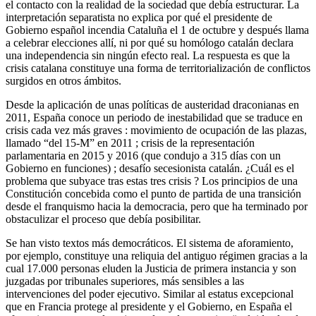
el contacto con la realidad de la sociedad que debía estructurar. La
interpretación separatista no explica por qué el presidente de
Gobierno español incendia Cataluña el 1 de octubre y después llama
a celebrar elecciones allí, ni por qué su homólogo catalán declara
una independencia sin ningún efecto real. La respuesta es que la
crisis catalana constituye una forma de territorialización de conflictos
surgidos en otros ámbitos.
Desde la aplicación de unas políticas de austeridad draconianas en
2011, España conoce un periodo de inestabilidad que se traduce en
crisis cada vez más graves : movimiento de ocupación de las plazas,
llamado “del 15-M” en 2011 ; crisis de la representación
parlamentaria en 2015 y 2016 (que condujo a 315 días con un
Gobierno en funciones) ; desafío secesionista catalán. ¿Cuál es el
problema que subyace tras estas tres crisis ? Los principios de una
Constitución concebida como el punto de partida de una transición
desde el franquismo hacia la democracia, pero que ha terminado por
obstaculizar el proceso que debía posibilitar.
Se han visto textos más democráticos. El sistema de aforamiento,
por ejemplo, constituye una reliquia del antiguo régimen gracias a la
cual 17.000 personas eluden la Justicia de primera instancia y son
juzgadas por tribunales superiores, más sensibles a las
intervenciones del poder ejecutivo. Similar al estatus excepcional
que en Francia protege al presidente y el Gobierno, en España el