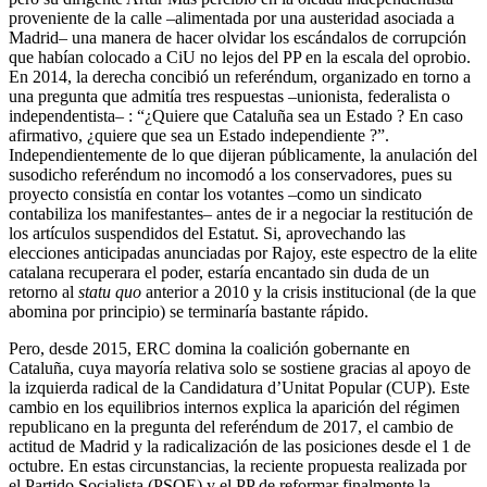
proveniente de la calle –alimentada por una austeridad asociada a
Madrid– una manera de hacer olvidar los escándalos de corrupción
que habían colocado a CiU no lejos del PP en la escala del oprobio.
En 2014, la derecha concibió un referéndum, organizado en torno a
una pregunta que admitía tres respuestas –unionista, federalista o
independentista– : “¿Quiere que Cataluña sea un Estado ? En caso
afirmativo, ¿quiere que sea un Estado independiente ?”.
Independientemente de lo que dijeran públicamente, la anulación del
susodicho referéndum no incomodó a los conservadores, pues su
proyecto consistía en contar los votantes –como un sindicato
contabiliza los manifestantes– antes de ir a negociar la restitución de
los artículos suspendidos del Estatut. Si, aprovechando las
elecciones anticipadas anunciadas por Rajoy, este espectro de la elite
catalana recuperara el poder, estaría encantado sin duda de un
retorno al
statu quo
anterior a 2010 y la crisis institucional (de la que
abomina por principio) se terminaría bastante rápido.
Pero, desde 2015, ERC domina la coalición gobernante en
Cataluña, cuya mayoría relativa solo se sostiene gracias al apoyo de
la izquierda radical de la Candidatura d’Unitat Popular (CUP). Este
cambio en los equilibrios internos explica la aparición del régimen
republicano en la pregunta del referéndum de 2017, el cambio de
actitud de Madrid y la radicalización de las posiciones desde el 1 de
octubre. En estas circunstancias, la reciente propuesta realizada por
el Partido Socialista (PSOE) y el PP de reformar finalmente la