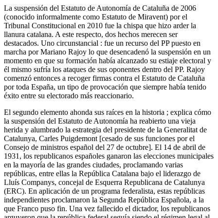
La suspensión del Estatuto de Autonomía de Cataluña de 2006
(conocido informalmente como Estatuto de Miravent) por el
Tribunal Constitucional en 2010 fue la chispa que hizo arder la
llanura catalana. A este respecto, dos hechos merecen ser
destacados. Uno circunstancial : fue un recurso del PP puesto en
marcha por Mariano Rajoy lo que desencadenó la suspensión en un
momento en que su formación había alcanzado su estiaje electoral y
él mismo sufría los ataques de sus oponentes dentro del PP. Rajoy
comenzó entonces a recoger firmas contra el Estatuto de Cataluña
por toda España, un tipo de provocación que siempre había tenido
éxito entre su electorado más reaccionario.
El segundo elemento ahonda sus raíces en la historia ; explica cómo
la suspensión del Estatuto de Autonomía ha reabierto una vieja
herida y alumbrado la estrategia del presidente de la Generalitat de
Catalunya, Carles Puigdemont [cesado de sus funciones por el
Consejo de ministros español del 27 de octubre]. El 14 de abril de
1931, los republicanos españoles ganaron las elecciones municipales
en la mayoría de las grandes ciudades, proclamando varias
repúblicas, entre ellas la República Catalana bajo el liderazgo de
Lluís Companys, concejal de Esquerra Republicana de Catalunya
(ERC). En aplicación de un programa federalista, estas repúblicas
independientes proclamaron la Segunda República Española, a la
que Franco puso fin. Una vez fallecido el dictador, los republicanos
arguyeron que la república federal seguía siendo el régimen legal al