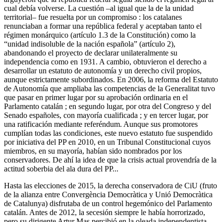
cual debía volverse. La cuestión –al igual que la de la unidad
territorial– fue resuelta por un compromiso : los catalanes
renunciaban a formar una república federal y aceptaban tanto el
régimen monárquico (artículo 1.3 de la Constitución) como la
“unidad indisoluble de la nación española” (artículo 2),
abandonando el proyecto de declarar unilateralmente su
independencia como en 1931. A cambio, obtuvieron el derecho a
desarrollar un estatuto de autonomía y un derecho civil propios,
aunque estrictamente subordinados. En 2006, la reforma del Estatuto
de Autonomía que ampliaba las competencias de la Generalitat tuvo
que pasar en primer lugar por su aprobación ordinaria en el
Parlamento catalán ; en segundo lugar, por otra del Congreso y del
Senado españoles, con mayoría cualificada ; y en tercer lugar, por
una ratificación mediante referéndum. Aunque sus promotores
cumplían todas las condiciones, este nuevo estatuto fue suspendido
por iniciativa del PP en 2010, en un Tribunal Constitucional cuyos
miembros, en su mayoría, habían sido nombrados por los
conservadores. De ahí la idea de que la crisis actual provendría de la
actitud soberbia del ala dura del PP...
Hasta las elecciones de 2015, la derecha conservadora de CiU (fruto
de la alianza entre Convergència Democràtica y Unió Democràtica
de Catalunya) disfrutaba de un control hegemónico del Parlamento
catalán. Antes de 2012, la secesión siempre le había horrorizado,
pero su dirigente Artur Mas percibió en la oleada independentista