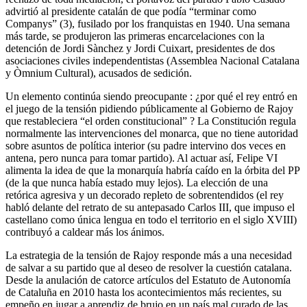
advirtió al presidente catalán de que podía “terminar como
Companys” (3), fusilado por los franquistas en 1940. Una semana
más tarde, se produjeron las primeras encarcelaciones con la
detención de Jordi Sànchez y Jordi Cuixart, presidentes de dos
asociaciones civiles independentistas (Assemblea Nacional Catalana
y Òmnium Cultural), acusados de sedición.
Un elemento continúa siendo preocupante : ¿por qué el rey entró en
el juego de la tensión pidiendo públicamente al Gobierno de Rajoy
que restableciera “el orden constitucional” ? La Constitución regula
normalmente las intervenciones del monarca, que no tiene autoridad
sobre asuntos de política interior (su padre intervino dos veces en
antena, pero nunca para tomar partido). Al actuar así, Felipe VI
alimenta la idea de que la monarquía habría caído en la órbita del PP
(de la que nunca había estado muy lejos). La elección de una
retórica agresiva y un decorado repleto de sobrentendidos (el rey
habló delante del retrato de su antepasado Carlos III, que impuso el
castellano como única lengua en todo el territorio en el siglo XVIII)
contribuyó a caldear más los ánimos.
La estrategia de la tensión de Rajoy responde más a una necesidad
de salvar a su partido que al deseo de resolver la cuestión catalana.
Desde la anulación de catorce artículos del Estatuto de Autonomía
de Cataluña en 2010 hasta los acontecimientos más recientes, su
empeño en jugar a aprendiz de brujo en un país mal curado de las