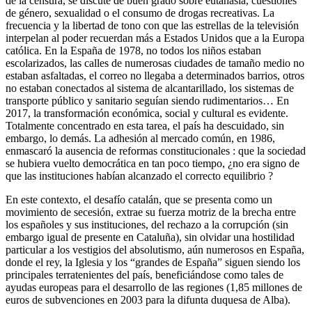
de la censura, se discute de buen grado sobre eutanasia, cuestiones
de género, sexualidad o el consumo de drogas recreativas. La
frecuencia y la libertad de tono con que las estrellas de la televisión
interpelan al poder recuerdan más a Estados Unidos que a la Europa
católica. En la España de 1978, no todos los niños estaban
escolarizados, las calles de numerosas ciudades de tamaño medio no
estaban asfaltadas, el correo no llegaba a determinados barrios, otros
no estaban conectados al sistema de alcantarillado, los sistemas de
transporte público y sanitario seguían siendo rudimentarios… En
2017, la transformación económica, social y cultural es evidente.
Totalmente concentrado en esta tarea, el país ha descuidado, sin
embargo, lo demás. La adhesión al mercado común, en 1986,
enmascaró la ausencia de reformas constitucionales : que la sociedad
se hubiera vuelto democrática en tan poco tiempo, ¿no era signo de
que las instituciones habían alcanzado el correcto equilibrio ?
En este contexto, el desafío catalán, que se presenta como un
movimiento de secesión, extrae su fuerza motriz de la brecha entre
los españoles y sus instituciones, del rechazo a la corrupción (sin
embargo igual de presente en Cataluña), sin olvidar una hostilidad
particular a los vestigios del absolutismo, aún numerosos en España,
donde el rey, la Iglesia y los “grandes de España” siguen siendo los
principales terratenientes del país, beneficiándose como tales de
ayudas europeas para el desarrollo de las regiones (1,85 millones de
euros de subvenciones en 2003 para la difunta duquesa de Alba).