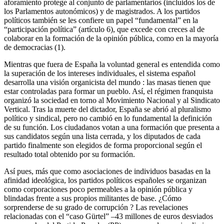
aforamiento protege al conjunto de parlamentarios (incluidos los de
los Parlamentos autonómicos) y de magistrados. A los partidos
políticos también se les confiere un papel “fundamental” en la
“participación política” (artículo 6), que excede con creces al de
colaborar en la formación de la opinión pública, como en la mayoría
de democracias (1).
Mientras que fuera de España la voluntad general es entendida como
la superación de los intereses individuales, el sistema español
desarrolla una visión organicista del mundo : las masas tienen que
estar controladas para formar un pueblo. Así, el régimen franquista
organizó la sociedad en torno al Movimiento Nacional y al Sindicato
Vertical. Tras la muerte del dictador, España se abrió al pluralismo
político y sindical, pero no cambió en lo fundamental la definición
de su función. Los ciudadanos votan a una formación que presenta a
sus candidatos según una lista cerrada, y los diputados de cada
partido finalmente son elegidos de forma proporcional según el
resultado total obtenido por su formación.
Así pues, más que como asociaciones de individuos basadas en la
afinidad ideológica, los partidos políticos españoles se organizan
como corporaciones poco permeables a la opinión pública y
blindadas frente a sus propios militantes de base. ¿Cómo
sorprenderse de su grado de corrupción ? Las revelaciones
relacionadas con el “caso Gürtel” –43 millones de euros desviados