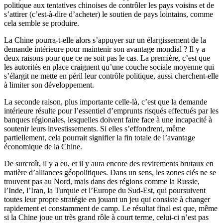
politique aux tentatives chinoises de contrôler les pays voisins et de
s’attirer (c’est-à-dire d’acheter) le soutien de pays lointains, comme
cela semble se produire.
La Chine pourra-t-elle alors s’appuyer sur un élargissement de la
demande intérieure pour maintenir son avantage mondial ? Il y a
deux raisons pour que ce ne soit pas le cas. La première, c’est que
les autorités en place craignent qu’une couche sociale moyenne qui
s’élargit ne mette en péril leur contrôle politique, aussi cherchent-elle
à limiter son développement.
La seconde raison, plus importante celle-là, c’est que la demande
intérieure résulte pour l’essentiel d’emprunts risqués effectués par les
banques régionales, lesquelles doivent faire face à une incapacité à
soutenir leurs investissements. Si elles s’effondrent, même
partiellement, cela pourrait signifier la fin totale de l’avantage
économique de la Chine.
De surcroît, il y a eu, et il y aura encore des revirements brutaux en
matière d’alliances géopolitiques. Dans un sens, les zones clés ne se
trouvent pas au Nord, mais dans des régions comme la Russie,
l’Inde, l’Iran, la Turquie et l’Europe du Sud-Est, qui poursuivent
toutes leur propre stratégie en jouant un jeu qui consiste à changer
rapidement et constamment de camp. Le résultat final est que, même
si la Chine joue un très grand rôle à court terme, celui-ci n’est pas