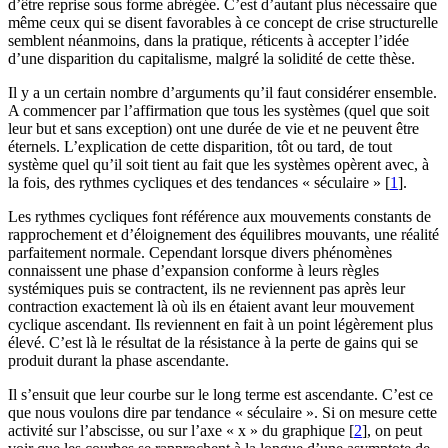
d’être reprise sous forme abrégée. C’est d’autant plus nécessaire que
même ceux qui se disent favorables à ce concept de crise structurelle
semblent néanmoins, dans la pratique, réticents à accepter l’idée
d’une disparition du capitalisme, malgré la solidité de cette thèse.
Il y a un certain nombre d’arguments qu’il faut considérer ensemble.
A commencer par l’affirmation que tous les systèmes (quel que soit
leur but et sans exception) ont une durée de vie et ne peuvent être
éternels. L’explication de cette disparition, tôt ou tard, de tout
système quel qu’il soit tient au fait que les systèmes opèrent avec, à
la fois, des rythmes cycliques et des tendances « séculaire »
[
1
]
.
Les rythmes cycliques font référence aux mouvements constants de
rapprochement et d’éloignement des équilibres mouvants, une réalité
parfaitement normale. Cependant lorsque divers phénomènes
connaissent une phase d’expansion conforme à leurs règles
systémiques puis se contractent, ils ne reviennent pas après leur
contraction exactement là où ils en étaient avant leur mouvement
cyclique ascendant. Ils reviennent en fait à un point légèrement plus
élevé. C’est là le résultat de la résistance à la perte de gains qui se
produit durant la phase ascendante.
Il s’ensuit que leur courbe sur le long terme est ascendante. C’est ce
que nous voulons dire par tendance « séculaire ». Si on mesure cette
activité sur l’abscisse, ou sur l’axe « x » du graphique
[
2
]
, on peut