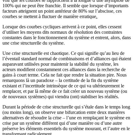
voir que les courbes se rapprochent à la longue d’une asymptote de
100% qui ne peut être franchie. Il semble que lorsque d’importants
facteurs atteignent un point antérieur de 80% sur l’abscisse, ces
courbes se mettent à fluctuer de manière erratique
.
Lorsque des courbes cycliques arrivent à ce point, elles cessent
d’utiliser les moyens dits normaux de résolution des contraintes
constantes dans le fonctionnement du système et entrent, alors, dans
une crise structurelle du système.
Une crise structurelle est chaotique. Ce qui signifie qu’au lieu de
l’éventail standard normal de combinaisons et d’alliances qui étaient
auparavant utilisées pour maintenir la stabilité du système, les
acteurs modifient constamment ces alliances dans la recherche de
gains à court terme. Cela ne fait que rendre la situation pire. Nous
remarquons là un paradoxe – la certitude de la fin du système
existant et l’incertitude intrinsèque de ce qui va ultérieurement le
remplacer, et par là même de ce fait créer un nouveau système (ou
de nouveaux systèmes) qui viendra (ont) stabiliser les réalités.
Durant la période de crise structurelle qui s’étale dans le temps long
(ou moins long), on observe une bifurcation entre deux manières
alternatives de résoudre la crise – l’une en remplaçant le système en
crise par un système différent qui d’une manière ou d’une autre
préserve les éléments essentiels du système mourant, et l’autre en le
transformant radicalement.