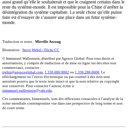
aussi grand qu’elle le souhaiterait et que le craignent certains dans le
reste du système-monde. Il est impossible pour la Chine d’arrêter la
désintégration du système capitaliste. La seule chose qu’elle puisse
faire est d’essayer de s’assurer une place dans un futur système-
monde.
Traduction et notes :
Mireille Azzoug
Illustration :
Steve Webel / Flickr CC
© Immanuel Wallerstein, distribué par Agence Global. Pour tous droits et
autorisations, y compris de traduction et de mise en ligne sur des sites non
commerciaux, contacter :
rights@agenceglobal.com
,
1.336.686.9002
ou
1.336.286.6606
. Le
téléchargement ou l’envoi électronique ou par courriel à des tiers sont
autorisés pourvu que le texte reste intact et que la note relative au copyright
soit conservée. Pour contacter l’auteur, écrire à :
immanuel.wallerstein@yale.edu
.
Ces commentaires, bimensuels, sont des réflexions consacrées à l’analyse de la
scène mondiale contemporaine vue dans une perspective de long terme et non
de court terme.