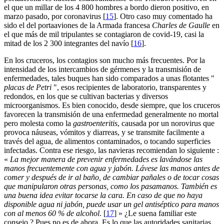
el que un millar de los 4 800 hombres a bordo dieron positivo, en
marzo pasado, por coronavirus
[
15
]
. Otro caso muy comentado ha
sido el del portaaviones de la Armada francesa
Charles de Gaulle
en
el que más de mil tripulantes se contagiaron de covid-19, casi la
mitad de los 2 300 integrantes del navío
[
16
]
.
En los cruceros, los contagios son mucho más frecuentes. Por la
intensidad de los intercambios de gérmenes y la transmisión de
enfermedades, tales buques han sido comparados a unas flotantes "
placas de Petri
", esos recipientes de laboratorio, transparentes y
redondos, en los que se cultivan bacterias y diversos
microorganismos. Es bien conocido, desde siempre, que los cruceros
favorecen la transmisión de una enfermedad generalmente no mortal
pero molesta como la
gastroenteritis
, causada por un norovirus que
provoca náuseas, vómitos y diarreas, y se transmite facilmente a
través del agua, de alimentos contaminados, o tocando superficies
infectadas. Contra ese riesgo, las navieras recomiendan lo siguiente :
«
La mejor manera de prevenir enfermedades es lavándose las
manos frecuentemente con agua y jabón. Lávese las manos antes de
comer y después de ir al baño, de cambiar pañales o de tocar cosas
que manipularon otras personas, como los pasamanos. También es
una buena idea evitar tocarse la cara. En caso de que no haya
disponible agua ni jabón, puede usar un gel antiséptico para manos
con al menos 60 % de alcohol
.
[
17
]
» ¿Le suena familiar este
consejo ? Pues no es de ahora. Es lo que las autoridades sanitarias