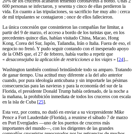
20% de los cruceros acabaron teniendo coronavirus a bordo. Unas 2
600 personas se infectaron, y sesenta y cinco de ellas perdieron la
vida. En cuanto a las tripulaciones, su sacrificio fue muy alto : cerca
de mil tripulantes se contagiaron ; once de ellos fallecieron.
La única concesión que consintieron las compañías fue limitar, a
partir del 9 de marzo, el acceso a bordo de los turistas que, en los
precedentes quince días, habían visitado China, Macao, Hong
Kong, Corea del Sur, Japón, Tailandia, Irán o Italia. Fuera de eso, el
negocio no frenó. Y pudo seguir contando con el inesperado apoyo
de la OMS que, el 27 de febrero, había vuelto a repetir que
«
desaconsejaba la aplicación de restricciones a los viajes
»
[
24
]
...
Washington también continuó brindándole todo su amparo. Tratando
de ganar tiempo. Una actitud muy diferente a la del año anterior
cuando, por pura ideología anticubana y sin importarle las pésimas
consecuencias para las navieras y para la economía del sur de la
Florida, el presidente Donald Trump había ordenado, de la noche a
la mañana, la prohibición inmediata de todos los cruceros con escala
en la isla de Cuba
[
25
]
.
Esta vez, por contra, no dudó en enviar a su vicepresidente Mike
Pence a Fort Lauderdale (Florida), a reunirse el sábado 7 de marzo
en Port Everglades —uno de los puertos de cruceros más
importantes del mundo—, con los dirigentes de las grandes
compañías cruceristas preocupados por las reticencias de muchos