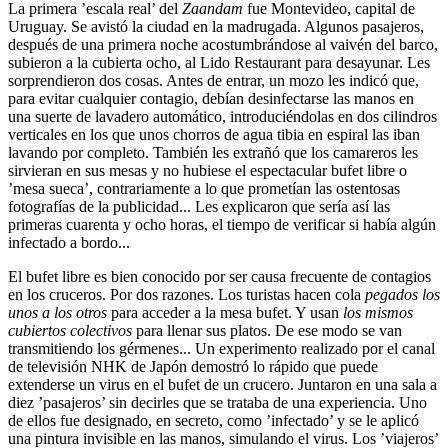
La primera ’escala real’ del
Zaandam
fue Montevideo, capital de
Uruguay. Se avistó la ciudad en la madrugada. Algunos pasajeros,
después de una primera noche acostumbrándose al vaivén del barco,
subieron a la cubierta ocho, al Lido Restaurant para desayunar. Les
sorprendieron dos cosas. Antes de entrar, un mozo les indicó que,
para evitar cualquier contagio, debían desinfectarse las manos en
una suerte de lavadero automático, introduciéndolas en dos cilindros
verticales en los que unos chorros de agua tibia en espiral las iban
lavando por completo. También les extrañó que los camareros les
sirvieran en sus mesas y no hubiese el espectacular bufet libre o
’mesa sueca’, contrariamente a lo que prometían las ostentosas
fotografías de la publicidad... Les explicaron que sería así las
primeras cuarenta y ocho horas, el tiempo de verificar si había algún
infectado a bordo...
El bufet libre es bien conocido por ser causa frecuente de contagios
en los cruceros. Por dos razones. Los turistas hacen cola
pegados los
unos a los otros
para acceder a la mesa bufet. Y usan
los mismos
cubiertos colectivos
para llenar sus platos. De ese modo se van
transmitiendo los gérmenes... Un experimento realizado por el canal
de televisión NHK de Japón demostró lo rápido que puede
extenderse un virus en el bufet de un crucero. Juntaron en una sala a
diez ’pasajeros’ sin decirles que se trataba de una experiencia. Uno
de ellos fue designado, en secreto, como ’infectado’ y se le aplicó
una pintura invisible en las manos, simulando el virus. Los ’viajeros’