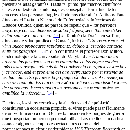
presentaba altas garantías. Hasta tal punto que muchos científicos,
en este contexto de pandemia, desaconsejaban formalmente los
cruceros a las personas frágiles. Podemos citar al Dr. Anthony Fauci,
director del Instituto Nacional de Enfermedades Infecciosas de
Estados Unidos, quien no paraba de repetir que «
las personas
mayores y con condiciones de salud frágiles, sencillamente deben
evitar subirse a un crucero
[
12
]
». También la Dra Theresa Tam,
directora de salud pública de Canadá, insistía : "
En los cruceros, el
virus puede propagarse rápidamente, debido al estrecho contacto
entre los pasajeros
.
[
13
]
" Y lo confirmaba el profesor Don Milton,
epidemiólogo de la Universidad de Maryland : «
A bordo de un
crucero, los pasajeros son más vulnerables a las enfermedades
infecciosas porque, además de la convivencia en espacios estrechos
y cerrados, está el problema del aire recirculado por el sistema de
ventilación... Eso favorece la propagación del virus. Asimismo, en
caso de contagio, los barcos no están diseñados como instalaciones
de cuarentena. Encerrando a las personas en sus camarotes, se
amplifica la infección
...
[
14
]
»
En efecto, los sitios cerrados y la alta densidad de población
constituyen un ecosistema propicio, el virus puede pasar fácilmente
de un ser humano a otro. Ocurre lo mismo en los buques de guerra
que transportan numeroso personal militar. Los medios han dado a
conocer algunos ejemplos espectaculares como el del
portaaeronaves nuclear estadounidense
USS Theodore Roosevelt
en