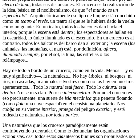
efecto de lupa
, todas sus distorsiones. El crucero es la realización de
la idea, básica en el neoliberalismo, de que "
el mundo es un
espectáculo
". Arquitectónicamente ese tipo de buque está concebido
como
un teatro al revés
, un teatro al que se le hubiera dado la vuelta
como un guante. En un teatro, todos los balcones dan hacia el
interior, porque la escena está
dentro
; los espectadores se hallan en
la oscuridad, lo único iluminado es el escenario. En un crucero es al
contrario, todos los balcones del barco dan al exterior ; la escena (los
animales, las montañas, el mar) está, por definición,
afuera,
iluminado siempre
, por el sol, la luna, las estrellas o los
relámpagos...
Hay de todo a bordo de un crucero, como en la vida. Menos —y es
muy significativo—, la naturaleza... No hay árboles, ni bosques, ni
ríos, ni cascadas, ni animales silvestres como no los hay en nuestros
apartamentos... Todo lo
natural
está
fuera
. Todo lo
cultural
está
dentro
. No se mezclan. Pero se
interpenetran
. Porque el crucero es
eso precisamente, una suerte de
isla mecánica
que penetra flotando
(como
flota
una nave espacial) en el ecosistema planetario. Nos
cobija
en su vientre
interior
,
protege
del peligro
exterior
, y está
rodeada de naturaleza
por todas partes
.
Una naturaleza que los cruceros paradójicamente están
contribuyendo a degradar. Como lo denuncian las organizaciones
ecologistas, casi todos estos gigantescos buques son propulsados por