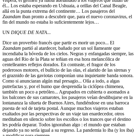
víspera, el germen ya había adelantado a los viajeros que huían de
él... Los estaba esperando en Ushuaia, a orillas del Canal Beagle,
allá en la punta extrema del continente… Los pasajeros del
Zaandam
iban pronto a descubrir que, para el nuevo coronavirus, el
fin del mundo no estaba lo suficientemente lejos…
UN
DIQUE DE NATA
...
Dice un proverbio francés que partir es morir un poco... El
Zaandam
partió al atardecer, bañado por un sol llameante que
incendiaba la bóveda de los cielos. Negras y enfangadas siempre, las
aguas del Rio de la Plata se teñian en esa hora melancólica de
centelleantes reflejos dorados. En contraste, el fragor de los
poderosos motores, el bullicio de las olas, el alarido de las sirenas y
el graznido de las gaviotas componían una inquietante banda sonora.
Como si anunciaran algún mal presagio... Olía a iodo, a algas
putrefactas y, por el humo que desprendía la ciclópea chimenea,
también un poco a petróleo... Agrupados en cubierta o asomados a
los balcones de sus camarotes, los pasajeros veían desdibujarse en la
lontananza la silueta de Buenos Aires, fundiéndose en una barroca
puesta de sol de tarjeta postal. Aunque muchos viajeros estaban
exaltados por las perspectivas de un viaje tan enardecedor, otros
meditaban en silencio sobre los escollos o los trances que el destino
les podría deparar. Todos ignoraban algo : el mundo que estaban
dejando ya no sería igual a su regreso. La pandemia lo iba (y los iba)
a modificar para siempre…