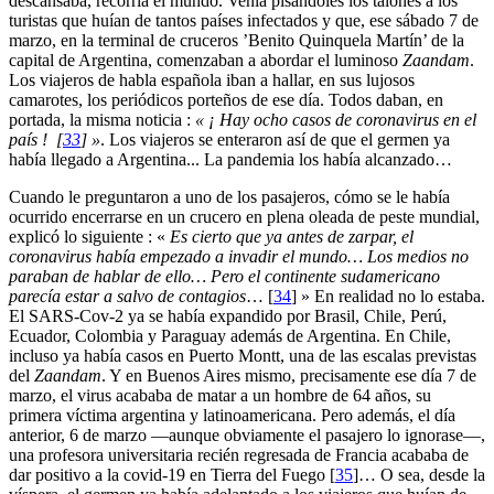
descansaba, recorría el mundo. Venía pisándoles los talones a los
turistas que huían de tantos países infectados y que, ese sábado 7 de
marzo, en la terminal de cruceros ’Benito Quinquela Martín’ de la
capital de Argentina, comenzaban a abordar el luminoso
Zaandam
.
Los viajeros de habla española iban a hallar, en sus lujosos
camarotes, los periódicos porteños de ese día. Todos daban, en
portada, la misma noticia :
« ¡ Hay ocho casos de coronavirus en el
país !
[
33
]
»
. Los viajeros se enteraron así de que el germen ya
había llegado a Argentina... La pandemia los había alcanzado…
Cuando le preguntaron a uno de los pasajeros, cómo se le había
ocurrido encerrarse en un crucero en plena oleada de peste mundial,
explicó lo siguiente : «
Es cierto que ya antes de zarpar, el
coronavirus
había empezado a invadir el mundo… Los medios no
paraban de hablar de ello… Pero el continente sudamericano
parecía estar a salvo de contagios
…
[
34
]
» En realidad no lo estaba.
El SARS-Cov-2 ya se había expandido por Brasil, Chile, Perú,
Ecuador, Colombia y Paraguay además de Argentina. En Chile,
incluso ya había casos en Puerto Montt, una de las escalas previstas
del
Zaandam
. Y en Buenos Aires mismo, precisamente ese día 7 de
marzo, el virus acababa de matar a un hombre de 64 años, su
primera víctima argentina y latinoamericana. Pero además, el día
anterior, 6 de marzo —aunque obviamente el pasajero lo ignorase—,
una profesora universitaria recién regresada de Francia acababa de
dar positivo a la covid-19 en Tierra del Fuego
[
35
]
… O sea, desde la