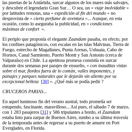
las puertas de la Antártida, surcar algunos de los mares más salvajes,
y descubrir el legendario Gran Sur… O sea, un «
viaje inolvidable
»
por latitudes remotas, una «
expedición al fin del mundo
» no
desprovista de «
cierto perfume de aventura
»... Aunque, en esta
ocasión, como lo aseguraba la publicidad, en «
condiciones
máximas de confort
».
El periplo que proponía el elegante
Zaandam
pasaba, en efecto, por
los confines patagónicos, con escalas en las islas Malvinas, Tierra de
Fuego, estrecho de Magallanes, Punta Arenas, Ushuaia, Cabo de
Hornos, Canal Sarmiento, Puerto Montt y San Antonio (cerca de
Valparaíso) en Chile. La apetitosa promesa consistía en surcar
durante dos semanas por parajes de ensueño, «
con inauditas vistas
sobre el mar, fiordos fuera de lo común, valles imponentes, y
paisajes y parques naturales que le dejarán sin aliento por su
excepcional belleza
[
30
]
». ¿Qué más se podía pedir ?
CRUCEROS PARIAS...
En aquel luminoso fin del verano austral, todo prometía ser
estupendo, fascinante, maravilloso... Así pues, el sábado 7 de marzo,
con 1 283 pasajeros
[
31
]
y 586 tripulantes a bordo, el
Zaandam
estaba listo para zarpar de Buenos Aires, rumbo a su
última travesía
de la temporada antes de regresar a su puerto de amarre en Port
Everglades, en Florida.