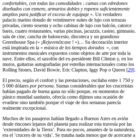
confortables, con todas las comodidades : camas con edredones
diseñados con esmero, armarios dobles y roperos suficientemente
amplios para justificar el exceso de equipaje
». Un verdadero
palacio marino dotado de veintinueve suites de lujo con terrazas
privadas, ciento sesenta y ocho cabinas de lujo con balcón, catorce
bares, cuatro restaurantes, varias piscinas, jacuzzis, casino, gimnasio,
sala de cine, cancha de baloncesto, discoteca y un grandioso
Greenhouse Spa (« ¡
Rejuvenézcase
! »)… Su decoración interior
está inspirada en la «
música de los tiempos dorados
», con
instrumentos musicales expuestos como objetos de arte por toda la
nave. Entre ellos, el saxofón del ex-presidente Bill Clinton y, en los
muros, guitarras autografiadas por estrellas internacionales como los
Rolling Stones, David Bowie, Eric Clapton, Iggy Pop o Queen
[
29
]
.
El precio, según el confort y las prestaciones, oscilaba entre 1 750 y
5 000 dólares
por persona
. Sumas considerables que los cruceristas
habían pagado de buena gana no sólo porque, en momentos de
pánico mundial sanitario, ofrecía como dijimos una ocasión de
evadirse sino también porque el viaje de dos semanas parecía
realmente excepcional.
Muchos de los pasajeros habían llegado a Buenos Aires en avión
desde rincones lejanos del planeta para realizar esta travesía por las
’extremidades de la Tierra’. Para no pocos, amantes de la naturaleza,
era el ’crucero de su vida’. Se trataba nada menos que de acercarse a