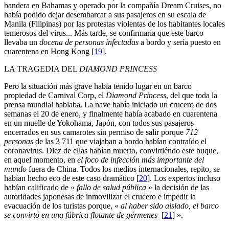
bandera en Bahamas y operado por la compañía Dream Cruises, no
había podido dejar desembarcar a sus pasajeros en su escala de
Manila (Filipinas) por las protestas violentas de los habitantes locales
temerosos del virus... Más tarde, se confirmaría que este barco
llevaba un
docena de personas infectadas
a bordo y sería puesto en
cuarentena en Hong Kong
[
19
]
.
LA TRAGEDIA DEL
DIAMOND PRINCESS
Pero la situación más grave había tenido lugar en un barco
propiedad de Carnival Corp, el
Diamond Princess
, del que toda la
prensa mundial hablaba. La nave había iniciado un crucero de dos
semanas el 20 de enero, y finalmente había acabado en cuarentena
en un muelle de Yokohama, Japón, con todos sus pasajeros
encerrados en sus camarotes sin permiso de salir porque
712
personas
de las 3 711 que viajaban a bordo habían contraído el
coronavirus. Diez de ellas habían muerto, convirtiéndo este buque,
en aquel momento, en
el foco de infección más importante del
mundo
fuera de China. Todos los medios internacionales, repito, se
habían hecho eco de este caso dramático
[
20
]
. Los expertos incluso
habían calificado de «
fallo de salud pública
» la decisión de las
autoridades japonesas de inmovilizar el crucero e impedir la
evacuación de los turistas porque, «
al haber sido aislado, el barco
se convirtó en una fábrica flotante de gérmenes
[
21
]
».