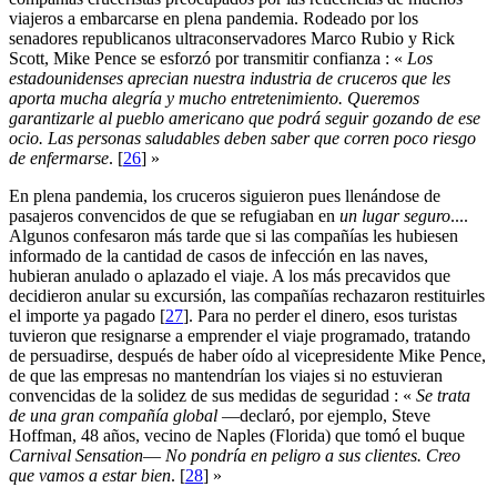
viajeros a embarcarse en plena pandemia. Rodeado por los
senadores republicanos ultraconservadores Marco Rubio y Rick
Scott, Mike Pence se esforzó por transmitir confianza : «
Los
estadounidenses aprecian nuestra industria de cruceros que les
aporta mucha alegría y mucho entretenimiento. Queremos
garantizarle al pueblo americano que podrá seguir gozando de ese
ocio. Las personas saludables deben saber que corren poco riesgo
de enfermarse
.
[
26
]
»
En plena pandemia, los cruceros siguieron pues llenándose de
pasajeros convencidos de que se refugiaban en
un lugar seguro
....
Algunos confesaron más tarde que si las compañías les hubiesen
informado de la cantidad de casos de infección en las naves,
hubieran anulado o aplazado el viaje. A los más precavidos que
decidieron anular su excursión, las compañías rechazaron restituirles
el importe ya pagado
[
27
]
. Para no perder el dinero, esos turistas
tuvieron que resignarse a emprender el viaje programado, tratando
de persuadirse, después de haber oído al vicepresidente Mike Pence,
de que las empresas no mantendrían los viajes si no estuvieran
convencidas de la solidez de sus medidas de seguridad : «
Se trata
de una gran compañía global
—declaró, por ejemplo, Steve
Hoffman, 48 años, vecino de Naples (Florida) que tomó el buque
Carnival Sensation
—
No pondría en peligro a sus clientes. Creo
que vamos a estar bien
.
[
28
]
»