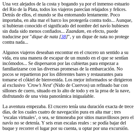
Una vez alejados de la costa y bogando ya por el inmenso estuario
del Rio de la Plata, todos los viajeros parecían relajados y felices.
Detrás de ellos, el mundo se iba entornando lentamente. Poco
importaba, en alta mar el barco los protegería contra todo... Aunque,
si hubieran conocido el significado del nombre del navío hubiesen
sin duda sido menos confiados...
Zaandam
, en efecto, puede
traducirse por "
dique de nata
[
38
]
", y un dique de nata no protege
contra nada...
Algunos viajeros deseaban encontrar en el crucero un sentido a su
vida, era una manera de escapar de un mundo en el que se sentían
incómodos... Se dispersaron por las cubiertas para empezar a
familiarizarse con las diversas promesas de la embarcación. No
pocos se repartieron por los diferentes bares y restaurantes para
tomarse el cóktel de bienvenida. Los mejor informados se dirigieron
al exclusivo
’Crow’s Nest
’ (Nido de Cuervos) un refinado bar con
sillones de cuero, situado en lo alto de todo y en la proa de la nave,
disfrutando de una vista panorámica inigualable.
La aventura empezaba. El crucero tenía una duración exacta de trece
días, de los cuales cuatro de navegación pura en alta mar ; tres
’escalas virtuales’, o sea, se timoneaba por sitios maravillosos pero el
navío no se detenía. Y seis eran escalas reales : se podía bajar del
buque y recorrer el lugar por su cuenta, u optar por una excursión.