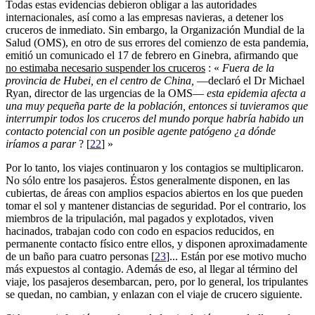
Todas estas evidencias debieron obligar a las autoridades
internacionales, así como a las empresas navieras, a detener los
cruceros de inmediato. Sin embargo, la Organización Mundial de la
Salud (OMS), en otro de sus errores del comienzo de esta pandemia,
emitió un comunicado el 17 de febrero en Ginebra, afirmando que
no estimaba necesario suspender los cruceros
: «
Fuera de la
provincia de Hubei, en el centro de China,
—declaró el Dr Michael
Ryan, director de las urgencias de la OMS—
esta epidemia afecta a
una muy pequeña parte de la población, entonces si tuvieramos que
interrumpir todos los cruceros del mundo porque habría habido un
contacto potencial con un posible agente patógeno ¿a dónde
iríamos a parar
?
[
22
]
»
Por lo tanto, los viajes continuaron y los contagios se multiplicaron.
No sólo entre los pasajeros. Éstos generalmente disponen, en las
cubiertas, de áreas con amplios espacios abiertos en los que pueden
tomar el sol y mantener distancias de seguridad. Por el contrario, los
miembros de la tripulación, mal pagados y explotados, viven
hacinados, trabajan codo con codo en espacios reducidos, en
permanente contacto físico entre ellos, y disponen aproximadamente
de un baño para cuatro personas
[
23
]
... Están por ese motivo mucho
más expuestos al contagio. Además de eso, al llegar al término del
viaje, los pasajeros desembarcan, pero, por lo general, los tripulantes
se quedan, no cambian, y enlazan con el viaje de crucero siguiente.