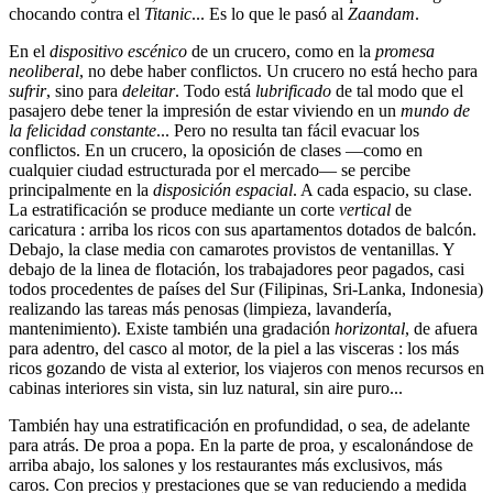
chocando contra el
Titanic
... Es lo que le pasó al
Zaandam
.
En el
dispositivo escénico
de un crucero, como en la
promesa
neoliberal
, no debe haber conflictos. Un crucero no está hecho para
sufrir
, sino para
deleitar
. Todo está
lubrificado
de tal modo que el
pasajero debe tener la impresión de estar viviendo en un
mundo de
la felicidad constante
... Pero no resulta tan fácil evacuar los
conflictos. En un crucero, la oposición de clases —como en
cualquier ciudad estructurada por el mercado— se percibe
principalmente en la
disposición espacial
. A cada espacio, su clase.
La estratificación se produce mediante un corte
vertical
de
caricatura : arriba los ricos con sus apartamentos dotados de balcón.
Debajo, la clase media con camarotes provistos de ventanillas. Y
debajo de la linea de flotación, los trabajadores peor pagados, casi
todos procedentes de países del Sur (Filipinas, Sri-Lanka, Indonesia)
realizando las tareas más penosas (limpieza, lavandería,
mantenimiento). Existe también una gradación
horizontal
, de afuera
para adentro, del casco al motor, de la piel a las visceras : los más
ricos gozando de vista al exterior, los viajeros con menos recursos en
cabinas interiores sin vista, sin luz natural, sin aire puro...
También hay una estratificación en profundidad, o sea, de adelante
para atrás. De proa a popa. En la parte de proa, y escalonándose de
arriba abajo, los salones y los restaurantes más exclusivos, más
caros. Con precios y prestaciones que se van reduciendo a medida