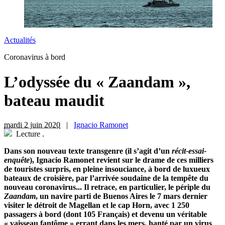
Actualités
Coronavirus à bord
L’odyssée du « Zaandam »,
bateau maudit
mardi 2 juin 2020
|
Ignacio Ramonet
Lecture
.
Dans son nouveau texte transgenre (il s’agit d’un
récit-essai-
enquête
), Ignacio Ramonet revient sur le drame de ces milliers
de touristes surpris, en pleine insouciance, à bord de luxueux
bateaux de croisière, par l’arrivée soudaine de la tempête du
nouveau coronavirus... Il retrace, en particulier, le périple du
Zaandam
, un navire parti de Buenos Aires le 7 mars dernier
visiter le détroit de Magellan et le cap Horn, avec 1 250
passagers à bord (dont 105 Français) et devenu un véritable
« vaisseau fantôme » errant dans les mers, hanté par un virus