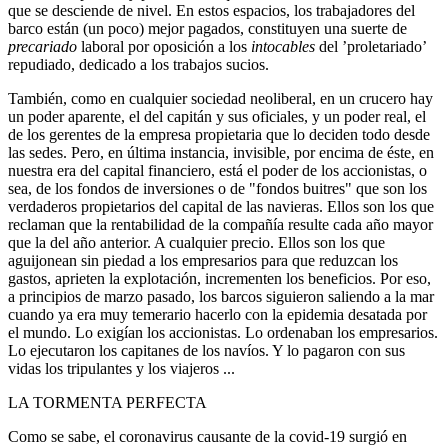
que se desciende de nivel. En estos espacios, los trabajadores del
barco están (un poco) mejor pagados, constituyen una suerte de
precariado
laboral por oposición a los
intocables
del ’proletariado’
repudiado, dedicado a los trabajos sucios.
También, como en cualquier sociedad neoliberal, en un crucero hay
un poder aparente, el del capitán y sus oficiales, y un poder real, el
de los gerentes de la empresa propietaria que lo deciden todo desde
las sedes. Pero, en última instancia, invisible, por encima de éste, en
nuestra era del capital financiero, está el poder de los accionistas, o
sea, de los fondos de inversiones o de "fondos buitres" que son los
verdaderos propietarios del capital de las navieras. Ellos son los que
reclaman que la rentabilidad de la compañía resulte cada año mayor
que la del año anterior. A cualquier precio. Ellos son los que
aguijonean sin piedad a los empresarios para que reduzcan los
gastos, aprieten la explotación, incrementen los beneficios. Por eso,
a principios de marzo pasado, los barcos siguieron saliendo a la mar
cuando ya era muy temerario hacerlo con la epidemia desatada por
el mundo. Lo exigían los accionistas. Lo ordenaban los empresarios.
Lo ejecutaron los capitanes de los navíos. Y lo pagaron con sus
vidas los tripulantes y los viajeros ...
LA TORMENTA PERFECTA
Como se sabe, el coronavirus causante de la covid-19 surgió en