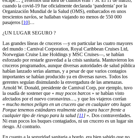
escape… ¿Tenemos una idea de cuántos eran ? Sí. El 11 de marzo,
cuando la covid-19 fue oficialmente declarada ‘pandemia’ por la
Organización Mundial de la Salud (OMS), embarcados en unos
trescientos navíos, se hallaban viajando no menos de 550 000
pasajeros
[
10
]
…
¿UN LUGAR SEGURO ?
Las grandes líneas de cruceros —y en particular las cuatro mayores
del mundo : Carnival Corporation, Royal Caribbean Cruises Ltd,
Norwegian Cruise Line Holdings y MSC Cruises—, se habían
esforzado por restarle gravedad a la crisis sanitaria. Mantuvieron los
cruceros programados, aunque diversas autoridades de salud pública
habían lanzado serias alarmas, y a pesar de que varios contagios
importantes se habían producido ya en diversas naves. Todos los
gerentes seguían disimulando la envergadura de las amenazas.
Arnold W. Donald, presidente de Carnival Corp, por ejemplo, tuvo
la osadía de sostener que «
muy pocos barcos
» se habían visto
afectados por el nuevo coronavirus…, y que los viajeros corrían
«
mucho menos peligro en un crucero que en cualquier otro lugar.
Porque tenemos estándares realmente altos para hacer frente a
cualquier tipo de riesgo para la salud
[
11
]
». Dos contraverdades.
Ni eran pocos los buques contagiados, ni un crucero es un lugar sin
riesgo. Al contrario.
En cuanto a la seguridad sanitaria a bordo, era bien sabido que no