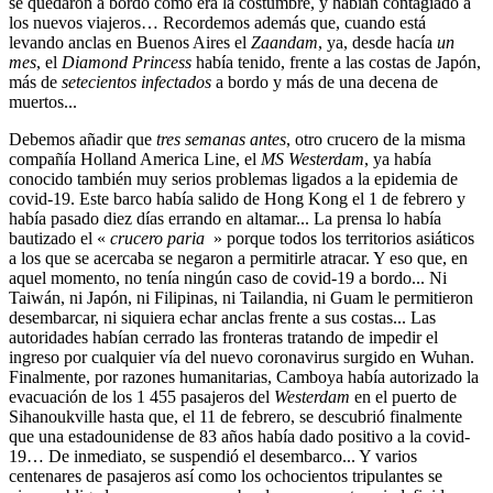
se quedaron a bordo como era la costumbre, y habían contagiado a
los nuevos viajeros… Recordemos además que, cuando está
levando anclas en Buenos Aires el
Zaandam
, ya, desde
hacía
un
mes
, el
Diamond Princess
había tenido, frente a las costas de Japón,
más de
setecientos infectados
a bordo y más de una decena de
muertos...
Debemos añadir que
tres semanas antes
, otro crucero de la misma
compañía Holland America Line, el
MS Westerdam
, ya había
conocido también muy serios problemas ligados a la epidemia de
covid-19. Este barco había salido de Hong Kong el 1 de febrero y
había pasado diez días errando en altamar... La prensa lo había
bautizado el «
crucero paria
» porque todos los territorios asiáticos
a los que se acercaba se negaron a permitirle atracar. Y eso que, en
aquel momento, no tenía ningún caso de covid-19 a bordo... Ni
Taiwán, ni Japón, ni Filipinas, ni Tailandia, ni Guam le permitieron
desembarcar, ni siquiera echar anclas frente a sus costas... Las
autoridades habían cerrado las fronteras tratando de impedir el
ingreso por cualquier vía del nuevo coronavirus surgido en Wuhan.
Finalmente, por razones humanitarias, Camboya había autorizado la
evacuación de los 1 455 pasajeros del
Westerdam
en el puerto de
Sihanoukville hasta que, el 11 de febrero, se descubrió finalmente
que una estadounidense de 83 años había dado positivo a la covid-
19… De inmediato, se suspendió el desembarco... Y varios
centenares de pasajeros así como los ochocientos tripulantes se