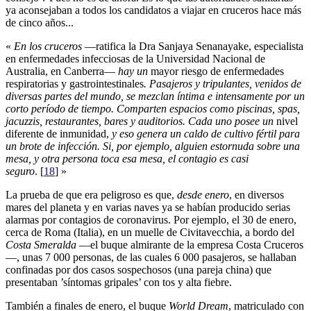
ya aconsejaban a todos los candidatos a viajar en cruceros hace más
de cinco años...
«
En los cruceros
—ratifica la Dra Sanjaya Senanayake, especialista
en enfermedades infecciosas de la Universidad Nacional de
Australia, en Canberra—
hay un
mayor riesgo de enfermedades
respiratorias y gastrointestinales
. Pasajeros y tripulantes, venidos de
diversas partes del mundo, se mezclan íntima e intensamente por un
corto período de tiempo. Comparten
espacios como piscinas, spas,
jacuzzis, restaurantes, bares y auditorios.
Cada uno posee un
nivel
diferente de inmunidad,
y eso genera un caldo de cultivo fértil para
un brote de infección. Si, por ejemplo, alguien estornuda sobre una
mesa, y otra persona toca esa mesa, el contagio es casi
seguro
.
[
18
]
»
La prueba de que era peligroso es que,
desde enero
, en diversos
mares del planeta y en varias naves ya se habían producido serias
alarmas por contagios de coronavirus. Por ejemplo, el 30 de enero,
cerca de Roma (Italia), en un muelle de Civitavecchia, a bordo del
Costa Smeralda
—el buque almirante de la empresa Costa Cruceros
—, unas 7 000 personas, de las cuales 6 000 pasajeros, se hallaban
confinadas por dos casos sospechosos (una pareja china) que
presentaban ’síntomas gripales’ con tos y alta fiebre.
También a finales de enero, el buque
World Dream
, matriculado con