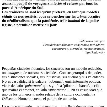
assassin, peuplé de voyageurs infectés et refusés par tous les
ports d’Amérique du Sud.
Les croisières ne sont ici qu’un prétexte, en tant que
modèles
réduits
de nos sociétés, pour se pencher sur les
crimes occultes
du néolibéralisme que la pandémie, tel le
luminol
de la police
légiste, a permis de mettre au jour.
Salieron a navegar.
Descubriendo rincones admirables, turbadores,
encontraron, aterrados, muerte ominosa.
Igor Radowsky
P
equeñas ciudades flotantes, los cruceros son un modelo reducido,
una
maqueta
, de nuestras sociedades. Con sus jerarquías de poder,
sus distinciones sociales, sus injusticias, sus sueños y sus veleidades.
No es casualidad si la palabra ’gobernar’, eminéntemente política,
viene del latín
’gubernare’
que significa ’pilotar un barco’, acción
que realiza el timonel, en latín
’gubernator’
... Ni es casualidad que
uno de los primeros grandes relatos de la cultura occidental, la
Odisea
de Homero, cuente el periplo de un navío.
La nave y el mundo —o los mundos— que lleva dentro constituyen