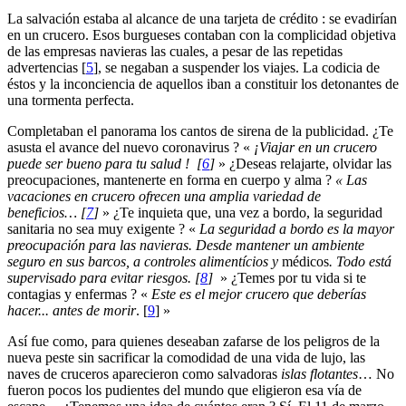
La salvación estaba al alcance de una tarjeta de crédito : se evadirían
en un crucero. Esos burgueses contaban con la complicidad objetiva
de las empresas navieras las cuales, a pesar de las repetidas
advertencias
[
5
]
, se negaban a suspender los viajes. La codicia de
éstos y la inconciencia de aquellos iban a constituir los detonantes de
una tormenta perfecta.
Completaban el panorama los cantos de sirena de la publicidad. ¿Te
asusta el avance del nuevo coronavirus ? «
¡Viajar en un crucero
puede ser bueno para tu salud !
[
6
]
» ¿Deseas relajarte, olvidar las
preocupaciones, mantenerte en forma en cuerpo y alma ?
« Las
vacaciones en crucero ofrecen una amplia variedad de
beneficios…
[
7
]
» ¿Te inquieta que, una vez a bordo, la seguridad
sanitaria no sea muy exigente ? «
La
seguridad
a bordo es la mayor
preocupación para las navieras.
Desde mantener un ambiente
seguro en sus barcos, a controles alimentícios y
médicos
. Todo está
supervisado para evitar riesgos.
[
8
]
» ¿Temes por tu vida si te
contagias y enfermas ? «
Este es el mejor crucero que deberías
hacer... antes de morir
.
[
9
]
»
Así fue como, para quienes deseaban zafarse de los peligros de la
nueva peste sin sacrificar la comodidad de una vida de lujo, las
naves de cruceros aparecieron como salvadoras
islas flotantes
… No
fueron pocos los pudientes del mundo que eligieron esa vía de