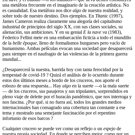
una metáfora frecuente en el imaginario de la creación artística. No
es casualidad. Esa metáfora nos dice
algo
de nuestra realidad, y
sobre todo de nuestro destino. Dos ejemplos. En
Titanic
(1997),
James Cameron realiza claramente una alegoría del capitalismo
industrial de principios del siglo XX, con sus clases sociales, su
alienación, sus ambiciones. Y en su genial
E la nave va
(1983),
Federico Fellini mete en una embarcación ficticia a todo el mundillo
de la
belle époque
, lleno de formalismos burgueses pero vacío de
humanismo. Ambas películas evocan una sociedad que desaparecerá
para siempre en el naufragio de las violencias de la primera guerra
mundial...
¿Desaparecerá la nuestra, barrida hoy con tanta ferocidad por la
tempestad de covid-19 ? Quizá el análisis de lo ocurrido durante
estos dos últimos meses a bordo de los cruceros, nos aporte el
esbozo de una respuesta... Hay
algo
en la suerte —o la mala suerte
— de los cruceros, sus pasajeros y sus tripulantes, sorprendidos en
pleno viaje de deleite por el huracán pandémico, que nos interroga y
nos fascina. ¿Por qué, si no fuera así, todos los grandes medios
internacionales han consagrado una cobertura tan constante a ese
tema y mostrado una semejante fascinación por el repentino
infortunio de esos barcos ?
Cualquier crucero se puede ver como un reflejo o un
espejo
de
nuestra propia sociedad. En donde se perciben mejor, como por un