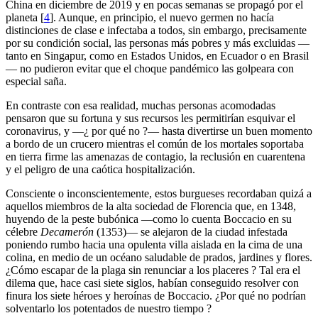
China en diciembre de 2019 y en pocas semanas se propagó por el
planeta
[
4
]
. Aunque, en principio, el nuevo germen no hacía
distinciones de clase e infectaba a todos, sin embargo, precisamente
por su condición social, las personas más pobres y más excluidas —
tanto en Singapur, como en Estados Unidos, en Ecuador o en Brasil
— no pudieron evitar que el choque pandémico las golpeara con
especial saña.
En contraste con esa realidad, muchas personas acomodadas
pensaron que su fortuna y sus recursos les permitirían esquivar el
coronavirus, y —¿ por qué no ?— hasta divertirse un buen momento
a bordo de un crucero mientras el común de los mortales soportaba
en tierra firme las amenazas de contagio, la reclusión en cuarentena
y el peligro de una caótica hospitalización.
Consciente o inconscientemente, estos burgueses recordaban quizá a
aquellos miembros de la alta sociedad de Florencia que, en 1348,
huyendo de la peste bubónica —como lo cuenta Boccacio en su
célebre
Decamerón
(1353)— se alejaron de la ciudad infestada
poniendo rumbo hacia una opulenta villa aislada en la cima de una
colina, en medio de un océano saludable de prados, jardines y flores.
¿Cómo escapar de la plaga sin renunciar a los placeres ? Tal era el
dilema que, hace casi siete siglos, habían conseguido resolver con
finura los siete héroes y heroínas de Boccacio. ¿Por qué no podrían
solventarlo los potentados de nuestro tiempo ?