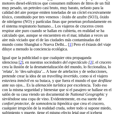
motores diesel-eléctricos que consumen millones de litros de un fiúl
muy pesado, un petroleo casi bruto, muy barato, nefasto para la
calidad del aire porque emiten toneladas de un cóctel excesivamente
tóxico, constituido por tres venenos : óxido de azufre (SO3), óxido
de nitrógeno (NO) y partículas finas que penetran profundamente en
el sistema respiratorio humano... Los viajeros de cruceros creen
respirar aire puro cuando se hallan en cubierta, en realidad se ha
calculado que, aunque se encuentren en el mar, inhalan a veces un
aire más viciado que el de las ciudades más contaminadas del
mundo como Shanghai o Nueva Delhi...
[
1
]
Pero el éxtasis del viaje
diluye a menudo la conciencia ecológica.
Igual que la publicidad o que cualquier otra propaganda
silenciosa
[
2
]
, en nuestras
sociedades del espectáculo
[
3
]
, el crucero
crea la ilusión de la desmaterialización del mundo, lo ficcionaliza, lo
’relata’, lo ’des-salvajiza’... A base de artefactos y de seducciones,
pretende crear la idea de un
travelling invertido
, como si el viajero
estuviera
inmóvil
en su butaca, y que fuera el mundo el que
desfilase
ante sus ojos... Es la
alienación turística
por excelencia. Todo eso
con la misma seguridad y bienestar que si el pasajero se hallase en el
salón de su casa viendo un documental de
National Geographic
y
sirviéndose una copa de vino. Evidentemente, en esa suerte de
confort protector
, de
somnolencia hipnótica
que crea el crucero,
cualquier irrupción de la realidad cruda, sobre todo si supone miedo,
sufrimiento y muerte, tiene el mismo efecto letal que el iceberg