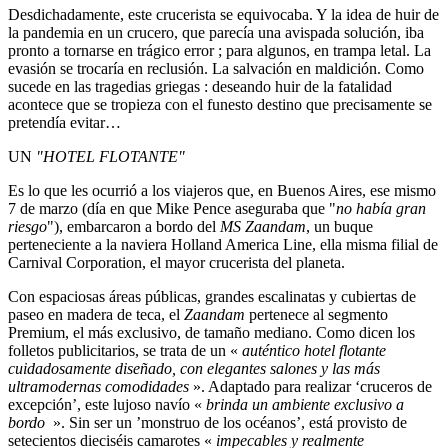
Desdichadamente, este crucerista se equivocaba. Y la idea de huir de
la pandemia en un crucero, que parecía una avispada solución, iba
pronto a tornarse en trágico error ; para algunos, en trampa letal. La
evasión se trocaría en reclusión. La salvación en maldición. Como
sucede en las tragedias griegas : deseando huir de la fatalidad
acontece que se tropieza con el funesto destino que precisamente se
pretendía evitar…
UN
"HOTEL FLOTANTE"
Es lo que les ocurrió a los viajeros que, en Buenos Aires, ese mismo
7 de marzo (día en que Mike Pence aseguraba que "
no había gran
riesgo
"), embarcaron a bordo del
MS Zaandam
, un buque
perteneciente a la naviera Holland America Line, ella misma filial de
Carnival Corporation, el mayor crucerista del planeta.
Con espaciosas áreas públicas, grandes escalinatas y cubiertas de
paseo en madera de teca, el
Zaandam
pertenece al segmento
Premium, el más exclusivo, de tamaño mediano. Como dicen los
folletos publicitarios, se trata de un «
auténtico hotel flotante
cuidadosamente diseñado, con elegantes salones y las más
ultramodernas comodidades
». Adaptado para realizar ‘cruceros de
excepción’, este lujoso navío «
brinda un ambiente exclusivo a
bordo
». Sin ser un ’monstruo de los océanos’, está provisto de
setecientos dieciséis camarotes «
impecables y realmente