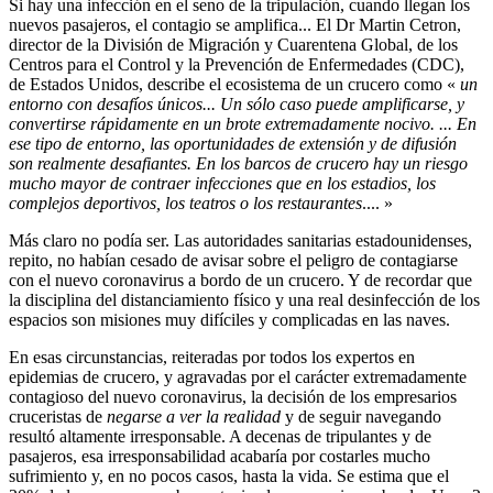
Si hay una infección en el seno de la tripulación, cuando llegan los
nuevos pasajeros, el contagio se amplifica... El Dr Martin Cetron,
director de la División de Migración y Cuarentena Global, de los
Centros para el Control y la Prevención de Enfermedades (CDC),
de Estados Unidos, describe el ecosistema de un crucero como «
un
entorno con desafíos únicos... Un sólo caso puede amplificarse, y
convertirse rápidamente en un brote extremadamente nocivo. ... En
ese tipo de entorno, las oportunidades de extensión y de difusión
son realmente desafiantes. En los barcos de crucero hay un riesgo
mucho mayor de contraer infecciones que en los estadios, los
complejos deportivos, los teatros o los restaurantes
.... »
Más claro no podía ser. Las autoridades sanitarias estadounidenses,
repito, no habían cesado de avisar sobre el peligro de contagiarse
con el nuevo coronavirus a bordo de un crucero. Y de recordar que
la disciplina del distanciamiento físico y una real desinfección de los
espacios son misiones muy difíciles y complicadas en las naves.
En esas circunstancias, reiteradas por todos los expertos en
epidemias de crucero, y agravadas por el carácter extremadamente
contagioso del nuevo coronavirus, la decisión de los empresarios
cruceristas de
negarse a ver la realidad
y de seguir navegando
resultó altamente irresponsable. A decenas de tripulantes y de
pasajeros, esa irresponsabilidad acabaría por costarles mucho
sufrimiento y, en no pocos casos, hasta la vida. Se estima que el