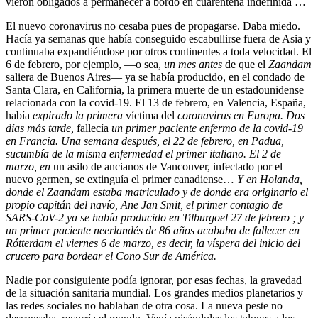
vieron obligados a permanecer a bordo en cuarentena indefinida …
El nuevo coronavirus no cesaba pues de propagarse. Daba miedo.
Hacía ya semanas que había conseguido escabullirse fuera de Asia y
continuaba expandiéndose por otros continentes a toda velocidad. El
6 de febrero, por ejemplo, —o sea,
un mes antes
de que el
Zaandam
saliera de Buenos Aires— ya se había producido, en el condado de
Santa Clara, en California, la primera muerte de un estadounidense
relacionada con la covid-19. El 13 de febrero, en Valencia, España,
había
expirado la primera
víctima del
coronavirus en Europa. Dos
días más tarde,
fallecía
un primer paciente enfermo de la covid-19
en Francia. Una semana después, el 22 de febrero, en Padua,
sucumbía de la misma enfermedad el primer italiano. El 2 de
marzo, en
un asilo de ancianos de Vancouver, infectado por el
nuevo germen, se extinguía el primer canadiense…
Y en Holanda,
donde el Zaandam estaba matriculado y de donde era originario el
propio capitán del navío, Ane Jan Smit, el primer contagio de
SARS-CoV-2 ya se había producido en Tilburgo
el 27 de febrero ; y
un primer paciente neerlandés de 86 años acababa de fallecer en
Rótterdam el viernes 6 de marzo, es decir, la víspera del inicio del
crucero para bordear el Cono Sur de América.
Nadie por consiguiente podía ignorar, por esas fechas, la gravedad
de la situación sanitaria mundial. Los grandes medios planetarios y
las redes sociales no hablaban de otra cosa. La nueva peste no