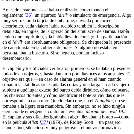
Antes de levar anclas se había realizado, como manda el
reglamento
[
36
]
, un riguroso
’drill’
o simulacro de emergencia. Algo
muy serio. Con la tarjeta de embarque, enviada por correo
electrónico, cada viajero había recibido también la descripción
detallada, en inglés, de la operación del simulacro de alarma. Había
tenido que imprímirla, y la había llevado consigo. La participación
en el
’drill’
era absolutamente obligatoria. Se chequeaba la presencia
de cada turista en la cubierta de botes. Si alguno no estaba en
persona, iban a buscarlo. Si se negaba, podían incluso
desembarcarlo.
El capitán y los oficiales verificaron primero si se hallaban presentes
todos los pasajeros, y hasta llamaron por altavoces a los ausentes. El
objetivo era que —en caso de alarma general en el mar, cuando
sonaran las fatídicas sietes pitadas cortas y una larga— cada viajero
supiera a qué lugar exacto del barco debía dirigirse, cómo colocarse
los chalecos flotantes y cómo identificar el bote salvavidas que le
correspondía a cada uno. Quedó claro que, en el
Zaandam
, no se
tomaba a la ligera esta maniobra. Sin embargo, no se hizo ningún
ejercicio de emergencia contra una eventual
alarma de covid-19
...
El capitán y sus oficiales ignoraban algo : llevaban a bordo —como
en la película
Alien
[
37
]
(1979), de Ridley Scott— un pasajero
clandestino, silencioso y muy peligroso... el nuevo coronavirus.