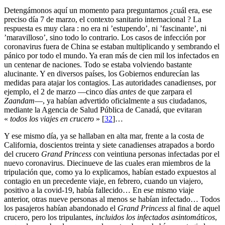
Detengámonos aquí un momento para preguntarnos ¿cuál era, ese
preciso día 7 de marzo, el contexto sanitario internacional ? La
respuesta es muy clara : no era ni ’estupendo’, ni ’fascinante’, ni
’maravilloso’, sino todo lo contrario. Los casos de infección por
coronavirus fuera de China se estaban multiplicando y sembrando el
pánico por todo el mundo. Ya eran más de cien mil los infectados en
un centenar de naciones. Todo se estaba volviendo bastante
alucinante. Y en diversos países, los Gobiernos endurecían las
medidas para atajar los contagios. Las autoridades canadienses, por
ejemplo, el 2 de marzo —cinco días
antes
de que zarpara el
Zaandam
—, ya habían advertido oficialmente a sus ciudadanos,
mediante la Agencia de Salud Pública de Canadá, que evitaran
«
todos los viajes en crucero
»
[
32
]
…
Y ese mismo día, ya se hallaban en alta mar, frente a la costa de
California, doscientos treinta y siete canadienses atrapados a bordo
del crucero
Grand Princess
con veintiuna personas infectadas por el
nuevo coronavirus. Diecinueve de las cuales eran miembros de la
tripulación que, como ya lo explicamos, habían estado expuestos al
contagio en un precedente viaje, en febrero, cuando un viajero,
positivo a la covid-19, había fallecido… En ese mismo viaje
anterior, otras nueve personas al menos se habían infectado… Todos
los pasajeros habían abandonado el
Grand Princess
al final de aquel
crucero, pero los tripulantes,
incluidos los infectados asintomáticos
,