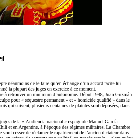
et
epte néanmoins de le faire qu’en échange d’un accord tacite lui
ommé la plupart des juges en exercice à ce moment.
cherche à retrouver un minimum d’autonomie. Début 1998, Juan Guzmán
inculpe pour « séquestre permanent » et « homicide qualifié » dans le
ois qui suivent, plusieurs centaines de plaintes sont déposées, dans
des juges de la « Audiencia nacional » espagnole Manuel García
 Chili et en Argentine, à l’époque des régimes militaires. La Chambre
 vont cesser de réclamer le rapatriement de l’ancien dictateur dans