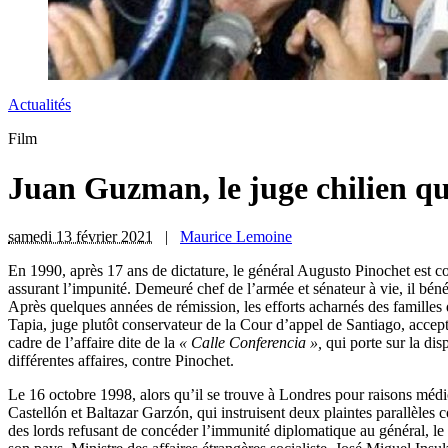
Actualités
Film
Juan Guzman, le juge chilien qu
samedi 13 février 2021
|
Maurice Lemoine
E
n 1990, après 17 ans de dictature, le général Augusto Pinochet est c
assurant l’impunité. Demeuré chef de l’armée et sénateur à vie, il bén
Après quelques années de rémission, les efforts acharnés des famille
Tapia, juge plutôt conservateur de la Cour d’appel de Santiago, accepte
cadre de l’affaire dite de la
« Calle Conferencia »,
qui porte sur la dis
différentes affaires, contre Pinochet.
Le 16 octobre 1998, alors qu’il se trouve à Londres pour raisons médic
Castellón et Baltazar Garzón, qui instruisent deux plaintes parallèles 
des lords refusant de concéder l’immunité diplomatique au général, le