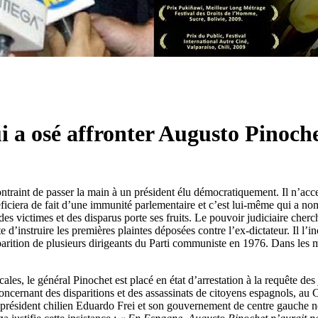
i a osé affronter Augusto Pinoch
ontraint de passer la main à un président élu démocratiquement. Il n’acc
éficiera de fait d’une immunité parlementaire et c’est lui-même qui a n
s des victimes et des disparus porte ses fruits. Le pouvoir judiciaire 
 d’instruire les premières plaintes déposées contre l’ex-dictateur. Il l’
parition de plusieurs dirigeants du Parti communiste en 1976. Dans les m
ales, le général Pinochet est placé en état d’arrestation à la requête 
concernant des disparitions et des assassinats de citoyens espagnols, au
 président chilien Eduardo Frei et son gouvernement de centre gauche ne