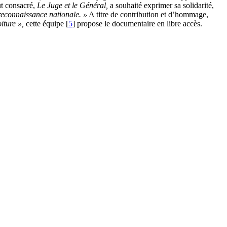
ut consacré,
Le Juge et le Général,
a souhaité exprimer sa solidarité,
econnaissance nationale. »
A titre de contribution et d’hommage,
iture »,
cette équipe
[
5
]
propose le documentaire en libre accès.