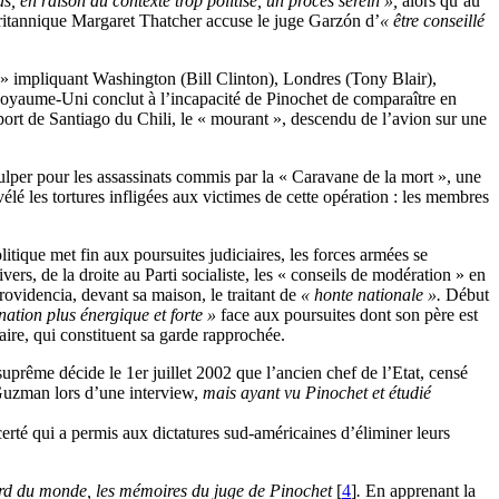
 en raison du contexte trop politisé, un procès serein »,
alors qu’au
ritannique Margaret Thatcher accuse le juge Garzón d’
« être conseillé
e » impliquant Washington (Bill Clinton), Londres (Tony Blair),
 Royaume-Uni conclut à l’incapacité de Pinochet de comparaître en
ort de Santiago du Chili, le « mourant », descendu de l’avion sur une
inculper pour les assassinats commis par la « Caravane de la mort », une
lé les tortures infligées aux victimes de cette opération : les membres
tique met fin aux poursuites judiciaires, les forces armées se
rs, de la droite au Parti socialiste, les « conseils de modération » en
videncia, devant sa maison, le traitant de
« honte nationale ».
Début
nation plus énergique et forte »
face aux poursuites dont son père est
aire, qui constituent sa garde rapprochée.
uprême décide le 1er juillet 2002 que l’ancien chef de l’Etat, censé
Guzman lors d’une interview,
mais ayant vu Pinochet et étudié
certé qui a permis aux dictatures sud-américaines d’éliminer leurs
rd du monde, les mémoires du juge de Pinochet
[
4
]
.
En apprenant la