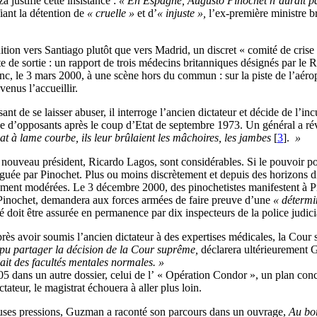
a justifie cette insistance :
« En Espagne, Augusto Pinochet n’aurait pas,
iant la détention de
« cruelle »
et d’
« injuste »,
l’ex-première ministre b
ition vers Santiago plutôt que vers Madrid, un discret « comité de cris
 de sortie : un rapport de trois médecins britanniques désignés par le
c, le 3 mars 2000, à une scène hors du commun : sur la piste de l’aérop
enus l’accueillir.
ant de se laisser abuser, il interroge l’ancien dictateur et décide de l’
e d’opposants après le coup d’Etat de septembre 1973. Un général a révé
t à lame courbe, ils leur brûlaient les mâchoires, les jambes
[
3
]
.
»
nouveau président, Ricardo Lagos, sont considérables. Si le pouvoir poli
guée par Pinochet. Plus ou moins discrètement et depuis des horizons dive
ent modérées. Le 3 décembre 2000, des pinochetistes manifestent à Pro
e Pinochet, demandera aux forces armées de faire preuve d’une
« détermi
 doit être assurée en permanence par dix inspecteurs de la police judici
ès avoir soumis l’ancien dictateur à des expertises médicales, la Cour s
 pu partager la décision de la Cour suprême,
déclarera ultérieurement 
ait des facultés mentales normales. »
005 dans un autre dossier, celui de l’ « Opération Condor », un plan con
ateur, le magistrat échouera à aller plus loin.
euses pressions, Guzman a raconté son parcours dans un ouvrage,
Au bo