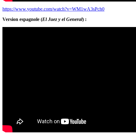
https://www.youtube.com/watch?v=WM1wA3sPch0
Version espagnole (
El Juez y el General
) :