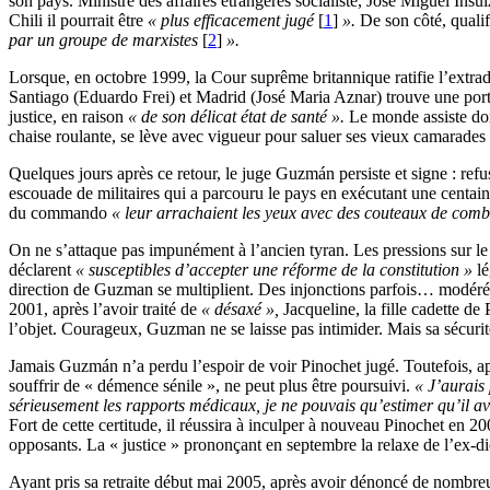
son pays. Ministre des affaires étrangères socialiste, José Miguel Insulz
Chili il pourrait être
« plus efficacement jugé
[
1
]
».
De son côté, qualif
par un groupe de marxistes
[
2
]
».
Lorsque, en octobre 1999, la Cour suprême britannique ratifie l’extrad
Santiago (Eduardo Frei) et Madrid (José Maria Aznar) trouve une porte
justice, en raison
« de son délicat état de santé ».
Le monde assiste don
chaise roulante, se lève avec vigueur pour saluer ses vieux camarades v
Quelques jours après ce retour, le juge Guzmán persiste et signe : refus
escouade de militaires qui a parcouru le pays en exécutant une centain
du commando
« leur arrachaient les yeux avec des couteaux de comba
On ne s’attaque pas impunément à l’ancien tyran. Les pressions sur le 
déclarent
« susceptibles d’accepter une réforme de la constitution »
lé
direction de Guzman se multiplient. Des injonctions parfois… modérém
2001, après l’avoir traité de
« désaxé »,
Jacqueline, la fille cadette d
l’objet. Courageux, Guzman ne se laisse pas intimider. Mais sa sécurité
Jamais Guzmán n’a perdu l’espoir de voir Pinochet jugé. Toutefois, apr
souffrir de « démence sénile », ne peut plus être poursuivi.
« J’aurais
sérieusement les rapports médicaux, je ne pouvais qu’estimer qu’il av
Fort de cette certitude, il réussira à inculper à nouveau Pinochet en 2
opposants. La « justice » prononçant en septembre la relaxe de l’ex-dict
Ayant pris sa retraite début mai 2005, après avoir dénoncé de nombr