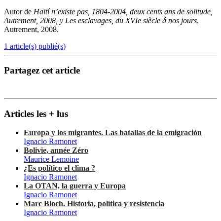
Autor de
Haití n’existe pas, 1804-2004, deux cents ans de solitude,
Autrement, 2008, y Les esclavages, du XVIe siècle á nos jours
,
Autrement, 2008.
1 article(s) publié(s)
Partagez cet article
Articles les + lus
Europa y los migrantes. Las batallas de la emigración
Ignacio Ramonet
Bolivie, année Zéro
Maurice Lemoine
¿Es político el clima ?
Ignacio Ramonet
La OTAN, la guerra y Europa
Ignacio Ramonet
Marc Bloch. Historia, política y resistencia
Ignacio Ramonet