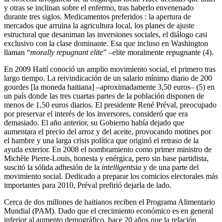
y otras se inclinan sobre el enfermo, tras haberlo envenenado
durante tres siglos. Medicamentos preferidos : la apertura de
mercados que arruina la agricultura local, los planes de ajuste
estructural que desaniman las inversiones sociales, el diálogo casi
exclusivo con la clase dominante. Esa que incluso en Washington
llaman “
morally repugnant elite
” –elite moralmente repugnante (4).
En 2009 Haití conoció un amplio movimiento social, el primero tras
largo tiempo. La reivindicación de un salario mínimo diario de 200
gourdes [la moneda haitiana] –aproximadamente 3,50 euros– (5) en
un país donde las tres cuartas partes de la población disponen de
menos de 1,50 euros diarios. El presidente René Préval, preocupado
por preservar el interés de los inversores, consideró que era
demasiado. El año anterior, su Gobierno había dejado que
aumentara el precio del arroz y del aceite, provocando motines por
el hambre y una larga crisis política que originó el retraso de la
ayuda exterior. En 2008 el nombramiento como primer ministro de
Michèle Pierre-Louis, honesta y enérgica, pero sin base partidista,
suscitó la sólida adhesión de la
intelligentsia
y de una parte del
movimiento social. Dedicado a preparar los comicios electorales más
importantes para 2010, Préval prefirió dejarla de lado.
Cerca de dos millones de haitianos reciben el Programa Alimentario
Mundial (PAM). Dado que el crecimiento económico es en general
inferior al aumento demográfico, hace 20 años que la relación