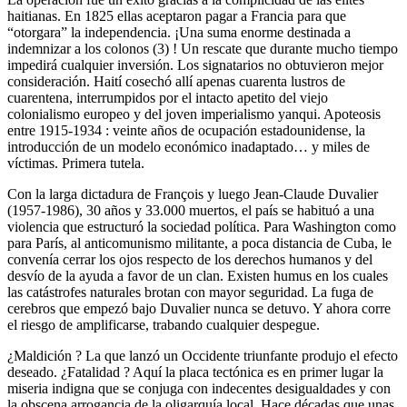
haitianas. En 1825 ellas aceptaron pagar a Francia para que
“otorgara” la independencia. ¡Una suma enorme destinada a
indemnizar a los colonos (3) ! Un rescate que durante mucho tiempo
impedirá cualquier inversión. Los signatarios no obtuvieron mejor
consideración. Haití cosechó allí apenas cuarenta lustros de
cuarentena, interrumpidos por el intacto apetito del viejo
colonialismo europeo y del joven imperialismo yanqui. Apoteosis
entre 1915-1934 : veinte años de ocupación estadounidense, la
introducción de un modelo económico inadaptado… y miles de
víctimas. Primera tutela.
Con la larga dictadura de François y luego Jean-Claude Duvalier
(1957-1986), 30 años y 33.000 muertos, el país se habituó a una
violencia que estructuró la sociedad política. Para Washington como
para París, al anticomunismo militante, a poca distancia de Cuba, le
convenía cerrar los ojos respecto de los derechos humanos y del
desvío de la ayuda a favor de un clan. Existen humus en los cuales
las catástrofes naturales brotan con mayor seguridad. La fuga de
cerebros que empezó bajo Duvalier nunca se detuvo. Y ahora corre
el riesgo de amplificarse, trabando cualquier despegue.
¿Maldición ? La que lanzó un Occidente triunfante produjo el efecto
deseado. ¿Fatalidad ? Aquí la placa tectónica es en primer lugar la
miseria indigna que se conjuga con indecentes desigualdades y con
la obscena arrogancia de la oligarquía local. Hace décadas que unas