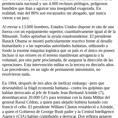
penitenciaría nacional y sus 4.000 reclusos prófugos, peligrosos
bandidos que iban a agravar una inseguridad exagerada. En
realidad, más del 80% son encausados sin abogado, que nunca
vieron a un juez.
Al enviar a 13.000 hombres, Estados Unidos dispone
in situ
de una
fuerza con un equipamiento superior, cuantitativamente igual al de la
Minustah. Todos aprueban la ayuda estadounidense. El presidente
Barack Obama se mostró particularmente reactivo frente al desafío
humanitario y a las superadas autoridades haitianas, utilizando a
fondo la enorme máquina logística que su país es el único en poseer.
Incluso si sus errores en el terreno manifiestan arrogancia o la
voluntad, por otra parte proclamada, de asegurar la dirección de las
operaciones. Esta intervención militar es la tercera en dieciséis años.
Las precedentes, en un siglo de permanente intromisión, no
resolvieron nada.
En 1994, después de tres años de ineficaz embargo –pero que
desestabilizó la frágil economía haitiana– contra los golpistas que
habían derrocado al jefe de Estado Jean-Bertrand Aristide (7),
desembarcaron 20.000 GI’s para terminar con la Junta Militar del
general Raoul Cédras, a quien para alejarlo hubiera bastado con
fruncir el ceño. El presidente William Clinton restableció a Aristide,
a quien el Gobierno de George Bush padre y la Central Intelligence
Agency (CIA) habían contribuido a derrocar. Dos reflejos guiaron