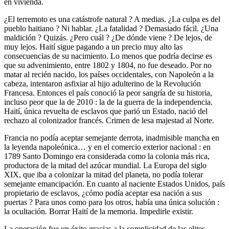
en vivienda.
¿El terremoto es una catástrofe natural ? A medias. ¿La culpa es del
pueblo haitiano ? Ni hablar. ¿La fatalidad ? Demasiado fácil. ¿Una
maldición ? Quizás. ¿Pero cuál ? ¿De dónde viene ? De lejos, de
muy lejos. Haití sigue pagando a un precio muy alto las
consecuencias de su nacimiento. Lo menos que podría decirse es
que su advenimiento, entre 1802 y 1804, no fue deseado. Por no
matar al recién nacido, los países occidentales, con Napoleón a la
cabeza, intentaron asfixiar al hijo adulterino de la Revolución
Francesa. Entonces el país conoció la peor sangría de su historia,
incluso peor que la de 2010 : la de la guerra de la independencia.
Haití, única revuelta de esclavos que parió un Estado, nació del
rechazo al colonizador francés. Crimen de lesa majestad al Norte.
Francia no podía aceptar semejante derrota, inadmisible mancha en
la leyenda napoleónica… y en el comercio exterior nacional : en
1789 Santo Domingo era considerada como la colonia más rica,
productora de la mitad del azúcar mundial. La Europa del siglo
XIX, que iba a colonizar la mitad del planeta, no podía tolerar
semejante emancipación. En cuanto al naciente Estados Unidos, país
propietario de esclavos, ¿cómo podía aceptar esa nación a sus
puertas ? Para unos como para los otros, había una única solución :
la ocultación. Borrar Haití de la memoria. Impedirle existir.
La operación fue un éxito gracias a la complicidad de las elites