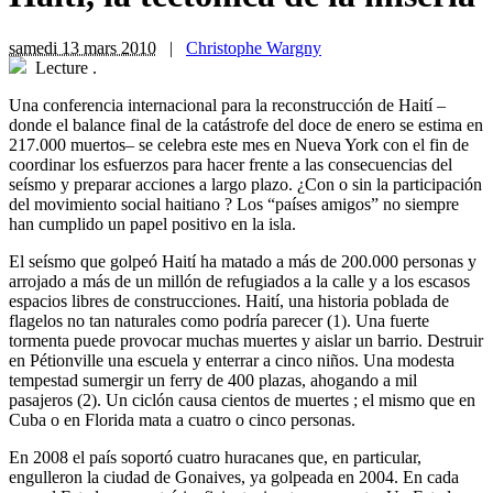
samedi 13 mars 2010
|
Christophe Wargny
Lecture
.
Una conferencia internacional para la reconstrucción de Haití –
donde el balance final de la catástrofe del doce de enero se estima en
217.000 muertos– se celebra este mes en Nueva York con el fin de
coordinar los esfuerzos para hacer frente a las consecuencias del
seísmo y preparar acciones a largo plazo. ¿Con o sin la participación
del movimiento social haitiano ? Los “países amigos” no siempre
han cumplido un papel positivo en la isla.
El seísmo que golpeó Haití ha matado a más de 200.000 personas y
arrojado a más de un millón de refugiados a la calle y a los escasos
espacios libres de construcciones. Haití, una historia poblada de
flagelos no tan naturales como podría parecer (1). Una fuerte
tormenta puede provocar muchas muertes y aislar un barrio. Destruir
en Pétionville una escuela y enterrar a cinco niños. Una modesta
tempestad sumergir un ferry de 400 plazas, ahogando a mil
pasajeros (2). Un ciclón causa cientos de muertes ; el mismo que en
Cuba o en Florida mata a cuatro o cinco personas.
En 2008 el país soportó cuatro huracanes que, en particular,
engulleron la ciudad de Gonaives, ya golpeada en 2004. En cada