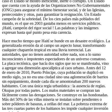
caso el Estado se mostró ineficiente, inerte o corrupto. Un Estado
que cuenta con la ayuda de las Organizaciones No Gubernamentales
(ONG) para asegurar el mínimo bienestar social, y de las Iglesias,
pentecostales y otras, para garantizar la resignación. Un Estado
campeón de la sobriedad. De los cien países más poblados del
mundo, es el que en 2003 gastaba menos en servicios públicos.
¡Haití, campeón del rigor social ! Las palabras y las imágenes
expresan hasta qué punto pesa esta carencia.
Hace mucho tiempo que Haití se hunde en un desastre ecológico. La
generalizada erosión da al campo un aspecto lunar, transformando
cualquier chaparrón tropical en una lluvia torrencial. Las
autoridades, que no tienen autoridad sobre nada, son a lo sumo
inconscientes o impotentes espectadores de un universo comatoso.
La placa tectónica, que hacía dos siglos que no se manifestaba, vino
a agregar una dimensión apocalíptica al caos urbano. Antes del 12
de enero de 2010, Puerto Príncipe, cuya población se duplicó en
medio siglo, ya no era una ciudad sino una aglomeración de barrios
sin equipamiento, donde cada día se amontonaban 200 nuevos
habitantes. Con una única regla urbanística : la ausencia de reglas.
Okupas por todas partes. Los malos materiales se compran tan
fácilmente como las derogaciones. Se construye en las hondonadas.
Más del 50% de las villas miseria se instalan sobre pendientes o
sobre pólderes de basuras, a orillas del mar. La pobreza extrema de
las tres cuartas partes de los haitianos les impide cualquier inversión