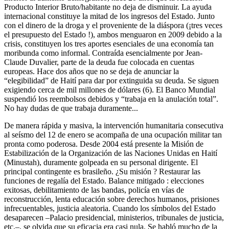
Producto Interior Bruto/habitante no deja de disminuir. La ayuda
internacional constituye la mitad de los ingresos del Estado. Junto
con el dinero de la droga y el proveniente de la diáspora (¡tres veces
el presupuesto del Estado !), ambos menguaron en 2009 debido a la
crisis, constituyen los tres aportes esenciales de una economía tan
moribunda como informal. Contraída esencialmente por Jean-
Claude Duvalier, parte de la deuda fue colocada en cuentas
europeas. Hace dos años que no se deja de anunciar la
“elegibilidad” de Haití para dar por extinguida su deuda. Se siguen
exigiendo cerca de mil millones de dólares (6). El Banco Mundial
suspendió los reembolsos debidos y “trabaja en la anulación total”.
No hay dudas de que trabaja duramente...
De manera rápida y masiva, la intervención humanitaria consecutiva
al seísmo del 12 de enero se acompaña de una ocupación militar tan
pronta como poderosa. Desde 2004 está presente la Misión de
Estabilización de la Organización de las Naciones Unidas en Haití
(Minustah), duramente golpeada en su personal dirigente. El
principal contingente es brasileño. ¿Su misión ? Restaurar las
funciones de regalía del Estado. Balance mitigado : elecciones
exitosas, debilitamiento de las bandas, policía en vías de
reconstrucción, lenta educación sobre derechos humanos, prisiones
infrecuentables, justicia aleatoria. Cuando los símbolos del Estado
desaparecen –Palacio presidencial, ministerios, tribunales de justicia,
etc.–, se olvida que su eficacia era casi nula. Se habló mucho de la