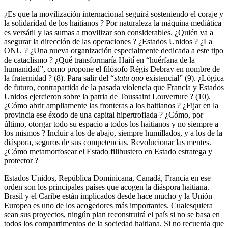
¿Es que la movilización internacional seguirá sosteniendo el coraje y
la solidaridad de los haitianos ? Por naturaleza la máquina mediática
es versátil y las sumas a movilizar son considerables. ¿Quién va a
asegurar la dirección de las operaciones ? ¿Estados Unidos ? ¿La
ONU ? ¿Una nueva organización especialmente dedicada a este tipo
de cataclismo ? ¿Qué transformaría Haití en “huérfana de la
humanidad”, como propone el filósofo Régis Debray en nombre de
la fraternidad ? (8). Para salir del “
statu quo
existencial” (9). ¿Lógica
de futuro, contrapartida de la pasada violencia que Francia y Estados
Unidos ejercieron sobre la patria de Toussaint Louverture ? (10).
¿Cómo abrir ampliamente las fronteras a los haitianos ? ¿Fijar en la
provincia ese éxodo de una capital hipertrofiada ? ¿Cómo, por
último, otorgar todo su espacio a todos los haitianos y no siempre a
los mismos ? Incluir a los de abajo, siempre humillados, y a los de la
diáspora, seguros de sus competencias. Revolucionar las mentes.
¿Cómo metamorfosear el Estado filibustero en Estado estratega y
protector ?
Estados Unidos, República Dominicana, Canadá, Francia en ese
orden son los principales países que acogen la diáspora haitiana.
Brasil y el Caribe están implicados desde hace mucho y la Unión
Europea es uno de los acogedores más importantes. Cualesquiera
sean sus proyectos, ningún plan reconstruirá el país si no se basa en
todos los compartimentos de la sociedad haitiana. Si no recuerda que