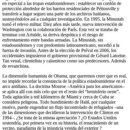
en especial a las tropas estadounidenses : establecer un cordón de
protección alrededor de los barrios residenciales de Pétionville y
transferir a lugar seguro una parte de los archivos haitianos,
sustrayéndolos así a cualquier investigación. En 1995, la Minustah
tomó el relevo militar. Diez años más tarde, nueva intervención de
Washington con la colaboración de París. Esta vez se trataba de
terminar con Aristide, su deriva despótica y el riesgo de
enfrentamiento entre bandas armadas. La Minustah, sin
estadounidenses y con predominio latinoamericano, sucedió a la
fuerza de invasión. Antes de la elección de Préval en 2006, los
occidentales impusieron el gobierno provisional de Gérard Latortue.
Tan venal, clientelista y calamitoso como sus predecesores. Además
de revanchista.
La dimensión humanista de Obama, que queremos creer que es real,
no impide recordar la constancia de la política estadounidense en el
arco antillano. La doctrina Monroe –América para los americanos–
se aplica allí con más celo que en el resto del “hemisferio oeste”.
Toda agitación a mil kilómetros de Miami y cerca de Cuba se
considera peligrosa. Todo hundimiento de Haití, por cualquier
motivo, puede engendrar un flujo incontrolado de refugiados –una
de las dimensiones que decidieron la intervención de Clinton en
1994–. ¿Se trata de la misma apreciación ? ¿O Estados Unidos
sostendría, por primera vez en su historia, el renacimiento de un
vecino, paradigma de la injusticia venida del exterior ?