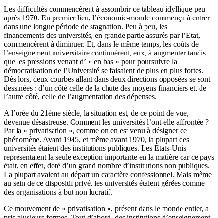
Les difficultés commencèrent à assombrir ce tableau idyllique peu
après 1970. En premier lieu, l’économie-monde commença à entrer
dans une longue période de stagnation. Peu à peu, les
financements des universités, en grande partie assurés par l’Etat,
commencèrent à diminuer. Et, dans le même temps, les coûts de
l’enseignement universitaire continuèrent, eux, à augmenter tandis
que les pressions venant d’ « en bas » pour poursuivre la
démocratisation de l’Université se faisaient de plus en plus fortes.
Dès lors, deux courbes allant dans deux directions opposées se sont
dessinées : d’un côté celle de la chute des moyens financiers et, de
l’autre côté, celle de l’augmentation des dépenses.
A l’orée du 21ème siècle, la situation est, de ce point de vue,
devenue désastreuse. Comment les universités l’ont-elle affrontée ?
Par la « privatisation », comme on en est venu à désigner ce
phénomène. Avant 1945, et même avant 1970, la plupart des
universités étaient des institutions publiques. Les Etats-Unis
représentaient la seule exception importante en la matière car ce pays
était, en effet, doté d’un grand nombre d’institutions non publiques.
La plupart avaient au départ un caractère confessionnel. Mais même
au sein de ce dispositif privé, les universités étaient gérées comme
des organisations à but non lucratif.
Ce mouvement de « privatisation », présent dans le monde entier, a
pris plusieurs formes. Tout d’abord, des institutions d’enseignement