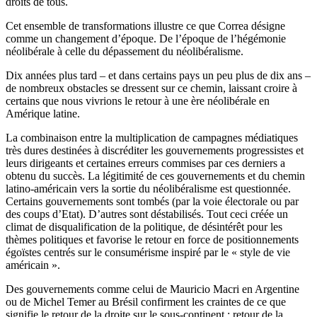
droits de tous.
Cet ensemble de transformations illustre ce que Correa désigne
comme un changement d’époque. De l’époque de l’hégémonie
néolibérale à celle du dépassement du néolibéralisme.
Dix années plus tard – et dans certains pays un peu plus de dix ans –
de nombreux obstacles se dressent sur ce chemin, laissant croire à
certains que nous vivrions le retour à une ère néolibérale en
Amérique latine.
La combinaison entre la multiplication de campagnes médiatiques
très dures destinées à discréditer les gouvernements progressistes et
leurs dirigeants et certaines erreurs commises par ces derniers a
obtenu du succès. La légitimité de ces gouvernements et du chemin
latino-américain vers la sortie du néolibéralisme est questionnée.
Certains gouvernements sont tombés (par la voie électorale ou par
des coups d’Etat). D’autres sont déstabilisés. Tout ceci créée un
climat de disqualification de la politique, de désintérêt pour les
thèmes politiques et favorise le retour en force de positionnements
égoïstes centrés sur le consumérisme inspiré par le « style de vie
américain ».
Des gouvernements comme celui de Mauricio Macri en Argentine
ou de Michel Temer au Brésil confirment les craintes de ce que
signifie le retour de la droite sur le sous-continent : retour de la