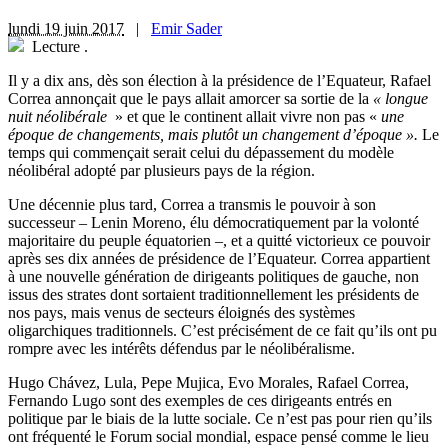
lundi 19 juin 2017
|
Emir Sader
Lecture
.
I
l y a dix ans, dès son élection à la présidence de l’Equateur, Rafael
Correa annonçait que le pays allait amorcer sa sortie de la
« longue
nuit néolibérale
» et que le continent allait vivre non pas «
une
époque de changements, mais plutôt un changement d’époque ».
Le
temps qui commençait serait celui du dépassement du modèle
néolibéral adopté par plusieurs pays de la région.
Une décennie plus tard, Correa a transmis le pouvoir à son
successeur – Lenin Moreno, élu démocratiquement par la volonté
majoritaire du peuple équatorien –, et a quitté victorieux ce pouvoir
après ses dix années de présidence de l’Equateur. Correa appartient
à une nouvelle génération de dirigeants politiques de gauche, non
issus des strates dont sortaient traditionnellement les présidents de
nos pays, mais venus de secteurs éloignés des systèmes
oligarchiques traditionnels. C’est précisément de ce fait qu’ils ont pu
rompre avec les intérêts défendus par le néolibéralisme.
Hugo Chávez, Lula, Pepe Mujica, Evo Morales, Rafael Correa,
Fernando Lugo sont des exemples de ces dirigeants entrés en
politique par le biais de la lutte sociale. Ce n’est pas pour rien qu’ils
ont fréquenté le Forum social mondial, espace pensé comme le lieu