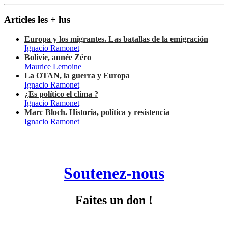
Articles les + lus
Europa y los migrantes. Las batallas de la emigración
Ignacio Ramonet
Bolivie, année Zéro
Maurice Lemoine
La OTAN, la guerra y Europa
Ignacio Ramonet
¿Es político el clima ?
Ignacio Ramonet
Marc Bloch. Historia, política y resistencia
Ignacio Ramonet
Soutenez-nous
Faites un don !