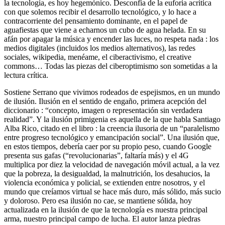
la tecnología, es hoy hegemónico. Desconfía de la euforia acrítica
con que solemos recibir el desarrollo tecnológico, y lo hace a
contracorriente del pensamiento dominante, en el papel de
aguafiestas que viene a echarnos un cubo de agua helada. En su
afán por apagar la música y encender las luces, no respeta nada : los
medios digitales (incluidos los medios alternativos), las redes
sociales, wikipedia, menéame, el ciberactivismo, el creative
commons… Todas las piezas del ciberoptimismo son sometidas a la
lectura crítica.
Sostiene Serrano que vivimos rodeados de espejismos, en un mundo
de ilusión. Ilusión en el sentido de engaño, primera acepción del
diccionario : “concepto, imagen o representación sin verdadera
realidad”. Y la ilusión primigenia es aquella de la que habla Santiago
Alba Rico, citado en el libro : la creencia ilusoria de un “paralelismo
entre progreso tecnológico y emancipación social”. Una ilusión que,
en estos tiempos, debería caer por su propio peso, cuando Google
presenta sus gafas (“revolucionarias”, faltaría más) y el 4G
multiplica por diez la velocidad de navegación móvil actual, a la vez
que la pobreza, la desigualdad, la malnutrición, los desahucios, la
violencia económica y policial, se extienden entre nosotros, y el
mundo que creíamos virtual se hace más duro, más sólido, más sucio
y doloroso. Pero esa ilusión no cae, se mantiene sólida, hoy
actualizada en la ilusión de que la tecnología es nuestra principal
arma, nuestro principal campo de lucha. El autor lanza piedras