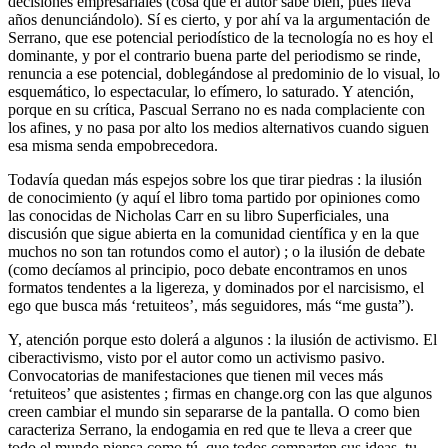
decisiones empresariales (cosa que el autor sabe bien, pues lleva
años denunciándolo). Sí es cierto, y por ahí va la argumentación de
Serrano, que ese potencial periodístico de la tecnología no es hoy el
dominante, y por el contrario buena parte del periodismo se rinde,
renuncia a ese potencial, doblegándose al predominio de lo visual, lo
esquemático, lo espectacular, lo efímero, lo saturado. Y atención,
porque en su crítica, Pascual Serrano no es nada complaciente con
los afines, y no pasa por alto los medios alternativos cuando siguen
esa misma senda empobrecedora.
Todavía quedan más espejos sobre los que tirar piedras : la ilusión
de conocimiento (y aquí el libro toma partido por opiniones como
las conocidas de Nicholas Carr en su libro Superficiales, una
discusión que sigue abierta en la comunidad científica y en la que
muchos no son tan rotundos como el autor) ; o la ilusión de debate
(como decíamos al principio, poco debate encontramos en unos
formatos tendentes a la ligereza, y dominados por el narcisismo, el
ego que busca más ‘retuiteos’, más seguidores, más “me gusta”).
Y, atención porque esto dolerá a algunos : la ilusión de activismo. El
ciberactivismo, visto por el autor como un activismo pasivo.
Convocatorias de manifestaciones que tienen mil veces más
‘retuiteos’ que asistentes ; firmas en change.org con las que algunos
creen cambiar el mundo sin separarse de la pantalla. O como bien
caracteriza Serrano, la endogamia en red que te lleva a creer que
todo el mundo piensa como tú, que todos comparten sus ideas, tu