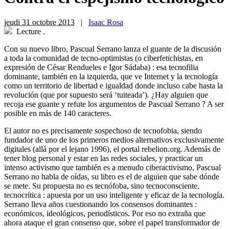
jeudi 31 octobre 2013
|
Isaac Rosa
Lecture
.
C
on su nuevo libro, Pascual Serrano lanza el guante de la discusión
a toda la comunidad de tecno-optimistas (o ciberfetichistas, en
expresión de César Rendueles e Igor Sádaba) : esa tecnofilia
dominante, también en la izquierda, que ve Internet y la tecnología
como un territorio de libertad e igualdad donde incluso cabe hasta la
revolución (que por supuesto será ‘tuiteada’). ¿Hay alguien que
recoja ese guante y refute los argumentos de Pascual Serrano ? A ser
posible en más de 140 caracteres.
El autor no es precisamente sospechoso de tecnofobia, siendo
fundador de uno de los primeros medios alternativos exclusivamente
digitales (allá por el lejano 1996), el portal rebelion.org. Además de
tener blog personal y estar en las redes sociales, y practicar un
intenso activismo que también es a menudo ciberactivismo, Pascual
Serrano no habla de oídas, su libro es el de alguien que sabe dónde
se mete. Su propuesta no es tecnófoba, sino tecnoconsciente,
tecnocrítica : apuesta por un uso inteligente y eficaz de la tecnología.
Serrano lleva años cuestionando los consensos dominantes :
económicos, ideológicos, periodísticos. Por eso no extraña que
ahora ataque el gran consenso que, sobre el papel transformador de