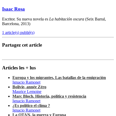
Isaac Rosa
Escritor. Su nueva novela es
La habitación oscura
(Seix Barral,
Barcelona, 2013)
1 article(s) publié(s)
Partagez cet article
Articles les + lus
Europa y los migrantes. Las batallas de la emigración
Ignacio Ramonet
Bolivie, année Zéro
Maurice Lemoine
Marc Bloch. Historia, política y resistencia
Ignacio Ramonet
¿Es político el clima ?
Ignacio Ramonet
La OTAN, la guerra y Europa