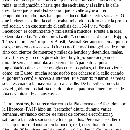
rabia, tu indignación ; hasta que desenchufas, y al salir a la calle
descubres que la realidad es otra, que la calle sigue a una
temperatura mucho más baja que las incendiables redes sociales. O
que incluso, al salir a la calle, acaba imitando las formas de la propia
red social, y en este sentido el análisis del 15-M y su “estilo
Facebook” es contundente y molestará a muchos. Frente a la idea
extendida de las “revoluciones twitter”, como se ha dicho en Egipto,
Túnez o ahora en Turquía y Brasil, Pascual Serrano recuerda que en
esos, como en otros casos, la lucha no fue mediante golpes de ratón,
sino con cientos de muertos y miles de heridos y detenidos, reales,
no virtuales, y no consiguiendo trending topic sino ocupando
durante semanas una plaza de cemento. Aparte de la poca
implantación de estas tecnologías en estos países, el libro advierte
cómo, en Egipto, mucha gente acabó por echarse a la calle cuando
el gobierno cerró el acceso a Internet. Fue cuando faltaron las redes
sociales cuando la mayoría salió a la calle. De haberlo sabido, tal
vez el gobierno las habría dejado abiertas para mantener a miles de
jóvenes tuiteando en sus casas.
Entre nosotros, basta recordar cómo la Plataforma de Afectados por
la Hipoteca (PAH) hizo un “escrache” digital durante varias
semanas, enviando cientos de miles de correos electrónicos y
saturando las redes sociales de los diputados. Pero nada se alteró
hasta que no se plantaron en la puerta, real, no virtual, de un
diputado. Y lo mismo podríamos decir del rodeo al Congreso por