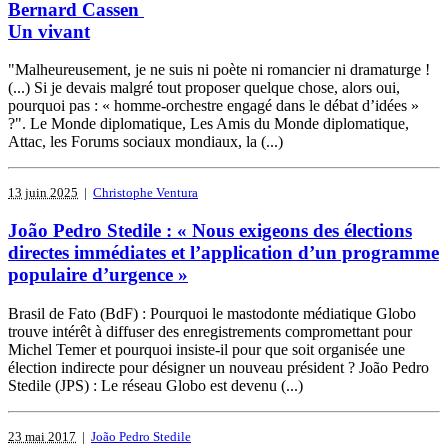
Bernard Cassen
Un vivant
"Malheureusement, je ne suis ni poète ni romancier ni dramaturge !
(...) Si je devais malgré tout proposer quelque chose, alors oui,
pourquoi pas : « homme-orchestre engagé dans le débat d’idées »
?". Le Monde diplomatique, Les Amis du Monde diplomatique,
Attac, les Forums sociaux mondiaux, la (...)
13 juin 2025
|
Christophe Ventura
João Pedro Stedile : « Nous exigeons des élections
directes immédiates et l’application d’un programme
populaire d’urgence »
Brasil de Fato (BdF) : Pourquoi le mastodonte médiatique Globo
trouve intérêt à diffuser des enregistrements compromettant pour
Michel Temer et pourquoi insiste-il pour que soit organisée une
élection indirecte pour désigner un nouveau président ? João Pedro
Stedile (JPS) : Le réseau Globo est devenu (...)
23 mai 2017
|
João Pedro Stedile