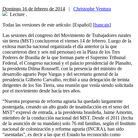
Domingo 16 de febrero de 2014
|
Christophe Ventura
Lecture
.
Todas las versiones de este artículo:
[Español]
[
français
]
L
as sesiones del congreso del Movimiento de Trabajadores rurales
sin tierra (MST) concluyeron el viernes 14 de febrero. Luego de la
exitosa marcha nacional organizada el día anterior (a la que
concurrieron diez y seis mil personas) en la Plaza de los Tres
Poderes de Brasilia de la que forman parte el Supremo Tribunal
Federal, el Congreso nacional y el palacio presidencial de Planalto,
la presidenta Dilma Rousseff, con la presencia del ministro de
desarrollo agrario Pepe Vargas y del secretario general de la
presidencia Gilberto Carvalho, recibió a una delegación de treinta
dirigentes de los Sin Tierra, una reunión que venía siendo solicitada
por el movimiento desde hacía tres años.
“Nuestra propuesta de reforma agraria ha quedado largamente
postergada, creando un alto grado de insatisfacción en el seno del
MST” expresó de entrada, a la presidenta brasileña, Jaime Amorim,
miembro de la conducción nacional del MST. Desde el 2011 (fecha
de la asunción de su mandato) solo 76 mil familias, según el Instituto
nacional de colonización y reforma agraria (INCRA), han sido
“asentadas”, es decir a las que el Estado ha reconocido como