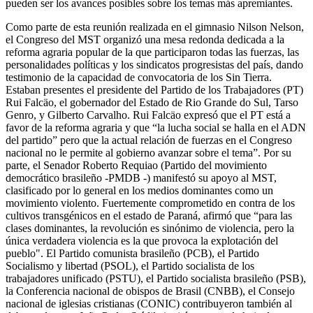
pueden ser los avances posibles sobre los temas más apremiantes.
Como parte de esta reunión realizada en el gimnasio Nilson Nelson,
el Congreso del MST organizó una mesa redonda dedicada a la
reforma agraria popular de la que participaron todas las fuerzas, las
personalidades políticas y los sindicatos progresistas del país, dando
testimonio de la capacidad de convocatoria de los Sin Tierra.
Estaban presentes el presidente del Partido de los Trabajadores (PT)
Rui Falcäo, el gobernador del Estado de Rio Grande do Sul, Tarso
Genro, y Gilberto Carvalho. Rui Falcäo expresó que el PT está a
favor de la reforma agraria y que “la lucha social se halla en el ADN
del partido” pero que la actual relación de fuerzas en el Congreso
nacional no le permite al gobierno avanzar sobre el tema”. Por su
parte, el Senador Roberto Requiao (Partido del movimiento
democrático brasileño -PMDB -) manifestó su apoyo al MST,
clasificado por lo general en los medios dominantes como un
movimiento violento. Fuertemente comprometido en contra de los
cultivos transgénicos en el estado de Paraná, afirmó que “para las
clases dominantes, la revolución es sinónimo de violencia, pero la
única verdadera violencia es la que provoca la explotación del
pueblo". El Partido comunista brasileño (PCB), el Partido
Socialismo y libertad (PSOL), el Partido socialista de los
trabajadores unificado (PSTU), el Partido socialista brasileño (PSB),
la Conferencia nacional de obispos de Brasil (CNBB), el Consejo
nacional de iglesias cristianas (CONIC) contribuyeron también al