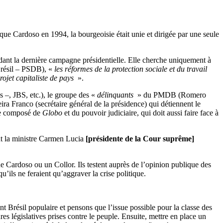
que Cardoso en 1994, la bourgeoisie était unie et dirigée par une seule
endant la dernière campagne présidentielle. Elle cherche uniquement à
Brésil – PSDB), «
les réformes de la protection sociale et du travail
rojet capitaliste de pays
».
s –, JBS, etc.), le groupe des «
délinquants
» du PMDB (Romero
a Franco (secrétaire général de la présidence) qui détiennent le
que composé de
Globo
et du pouvoir judiciaire, qui doit aussi faire face à
ont la ministre Carmen Lucia
[
présidente de la Cour suprême
]
e Cardoso ou un Collor. Ils testent auprès de l’opinion publique des
’ils ne feraient qu’aggraver la crise politique.
 Brésil populaire et pensons que l’issue possible pour la classe des
es législatives prises contre le peuple. Ensuite, mettre en place un