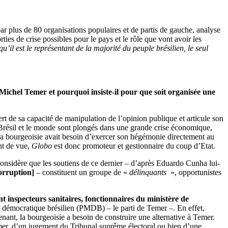
r plus de 80 organisations populaires et de partis de gauche, analyse
rties de crise possibles pour le pays et le rôle que vont avoir les
qu’il est le représentant de la majorité du peuple brésilien, le seul
ichel Temer et pourquoi insiste-il pour que soit organisée une
sert de sa capacité de manipulation de l’opinion publique et articule son
le Brésil et le monde sont plongés dans une grande crise économique,
 la bourgeoisie avait besoin d’exercer son hégémonie directement au
int de vue,
Globo
est donc promoteur et gestionnaire du coup d’Etat.
considère que les soutiens de ce dernier – d’après Eduardo Cunha lui-
orruption
]
– constituent un groupe de «
délinquants
», opportunistes
t inspecteurs sanitaires, fonctionnaires du ministère de
t démocratique brésilien (PMDB) – le parti de Temer –. En effet,
nant, la bourgeoisie a besoin de construire une alternative à Temer.
Temer, d’un jugement du Tribunal suprême électoral ou bien d’une