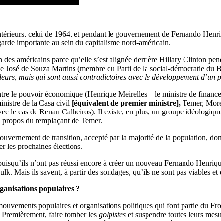
 antérieurs, celui de 1964, et pendant le gouvernement de Fernando Henri
e garde importante au sein du capitalisme nord-américain.
en des américains parce qu’elle s’est alignée derrière Hillary Clinton p
gue José de Souza Martins (membre du Parti de la social-démocratie du 
lleurs, mais qui sont aussi contradictoires avec le développement d’un p
entre le pouvoir économique (Henrique Meirelles – le ministre de finance
inistre de la Casa civil
[
équivalent de premier ministre
]
,
Temer, Moreir
avec le cas de Renan Calheiros). Il existe, en plus, un groupe idéologi
 à propos du remplaçant de Temer.
n gouvernement de transition, accepté par la majorité de la population, d
er les prochaines élections.
 puisqu’ils n’ont pas réussi encore à créer un nouveau Fernando Henriqu
Mais ils savent, à partir des sondages, qu’ils ne sont pas viables et qu
rganisations populaires ?
uvements populaires et organisations politiques qui font partie du Front
 Premièrement, faire tomber les
golpistes
et suspendre toutes leurs mesur