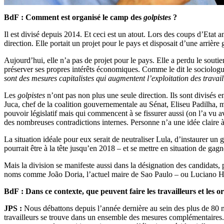
BdF : Comment est organisé le camp des
golpistes
?
Il est divisé depuis 2014. Et ceci est un atout. Lors des coups d’Etat
direction. Elle portait un projet pour le pays et disposait d’une arrièr
Aujourd’hui, elle n’a pas de projet pour le pays. Elle a perdu le souti
préserver ses propres intérêts économiques. Comme le dit le sociolo
sont des mesures capitalistes qui augmentent l’exploitation des travai
Les
golpistes
n’ont pas non plus une seule direction. Ils sont divisés 
Juca, chef de la coalition gouvernementale au Sénat, Eliseu Padilha, m
pouvoir législatif mais qui commencent à se fissurer aussi (on l’a vu 
des nombreuses contradictions internes. Personne n’a une idée claire
La situation idéale pour eux serait de neutraliser Lula, d’instaurer u
pourrait être à la tête jusqu’en 2018 – et se mettre en situation de gagn
Mais la division se manifeste aussi dans la désignation des candidats,
noms comme João Doria, l’actuel maire de Sao Paulo – ou Luciano Hulk. 
BdF : Dans ce contexte, que peuvent faire les travailleurs et les o
JPS :
Nous débattons depuis l’année dernière au sein des plus de 80 mo
travailleurs se trouve dans un ensemble des mesures complémentaires.