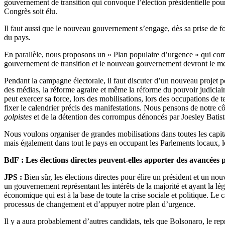
gouvernement de transition qui convoque l’élection présidentielle pour
Congrès soit élu.
Il faut aussi que le nouveau gouvernement s’engage, dès sa prise de f
du pays.
En parallèle, nous proposons un « Plan populaire d’urgence » qui compo
gouvernement de transition et le nouveau gouvernement devront le me
Pendant la campagne électorale, il faut discuter d’un nouveau projet po
des médias, la réforme agraire et même la réforme du pouvoir judiciaire
peut exercer sa force, lors des mobilisations, lors des occupations de t
fixer le calendrier précis des manifestations. Nous pensons de notre 
golpistes
et de la détention des corrompus dénoncés par Joesley Batist
Nous voulons organiser de grandes mobilisations dans toutes les capit
mais également dans tout le pays en occupant les Parlements locaux, les
BdF : Les élections directes peuvent-elles apporter des avancées 
JPS :
Bien sûr, les élections directes pour élire un président et un no
un gouvernement représentant les intérêts de la majorité et ayant la lé
économique qui est à la base de toute la crise sociale et politique. Le c
processus de changement et d’appuyer notre plan d’urgence.
Il y a aura probablement d’autres candidats, tels que Bolsonaro, le repr