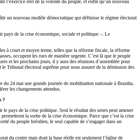
ir l’exercice réel de la volonté du peuple, et enfin qu’un nouveau
âtir un nouveau modèle démocratique qui définisse le régime électoral
e pays de la crise économique, sociale et politique –. Le
es à court et moyen terme, telles que la réforme fiscale, la réforme
 masses, occupent les rues de manière urgente. C’est là que le peuple
eures et les prochains jours, il y aura des réunions d’assemblée pour
 le Tribunal électoral suprême pour nous assurer de la démission des
e du 24 mai une grande journée de mobilisation nationale à Brasilia,
élérer les changements attendus.
s ?
 le pays de la crise politique. Seul le résultat des urnes peut amener
 permettront la sortie de la crise économique. Parce que c’est la crise
ajorité du peuple brésilien, le seul capable de s’engager dans un
orat du centre mais dont la base réelle est seulement l’église de