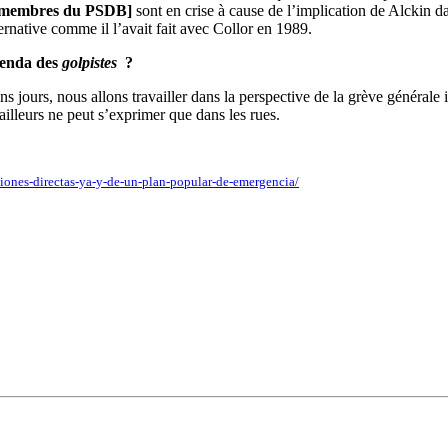
x membres du PSDB
]
sont en crise à cause de l’implication de Alckin 
ernative comme il l’avait fait avec Collor en 1989.
genda des
golpistes
?
s jours, nous allons travailler dans la perspective de la grève générale i
ailleurs ne peut s’exprimer que dans les rues.
ciones-directas-ya-y-de-un-plan-popular-de-emergencia/