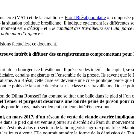
ns terre (MST) et de la coalition «
Front Brésil populaire
», composée pa
o
la situation politique brésilienne. Il indique également les différentes so
le moment est
« décisif »
et
« le candidat des travailleurs est Lula, parce 
notre plan d’urgence ».
isions factuelles, ce document.
trouve intérêt à diffuser des enregistrements compromettant pour M
ti de la bourgeoisie brésilienne. Il préserve les intérêts du capital, se 
iciaire, certains magistrats et l’ensemble de la presse. Ils savent que 
lisme. Au Brésil, cette crise est devenue une crise politique parce que
ut le poids de la sortie de crise sur la classe des travailleurs. De ce po
on de Dilma Rousseff fut comme se tirer une balle dans le pied si l’on 
hel Temer et purgeant désormais une lourde peine de prison pour c
s pour le pays, mais seulement par leurs intérêts personnels.
nt, en mars 2017, d’un réseau de vente de viande avariée impliquan
ée dans le pied qui est venue ajouter au discrédit du Parti du mouvemen
e s’est mis à dos un secteur de la bourgeoisie agro-exportatrice. Mainte
u les jours à venir. Elle pourrait prendre la forme de la démission de 