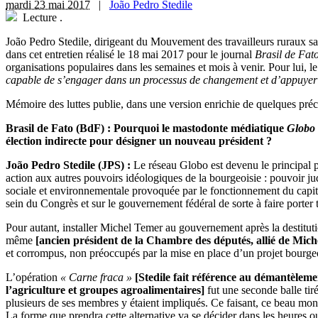
mardi 23 mai 2017
|
João Pedro Stedile
Lecture
.
João Pedro Stedile, dirigeant du Mouvement des travailleurs ruraux sa
dans cet entretien réalisé le 18 mai 2017 pour le journal
Brasil de Fat
organisations populaires dans les semaines et mois à venir. Pour lui, 
capable de s’engager dans un processus de changement et d’appuyer 
Mémoire des luttes publie, dans une version enrichie de quelques préc
Brasil de Fato (BdF) : Pourquoi le mastodonte médiatique
Globo
élection indirecte pour désigner un nouveau président ?
João Pedro Stedile (JPS) :
Le réseau Globo est devenu le principal par
action aux autres pouvoirs idéologiques de la bourgeoisie : pouvoir jud
sociale et environnementale provoquée par le fonctionnement du capita
sein du Congrès et sur le gouvernement fédéral de sorte à faire porter to
Pour autant, installer Michel Temer au gouvernement après la destituti
même
[
ancien président de la Chambre des députés, allié de Mic
et corrompus, non préoccupés par la mise en place d’un projet bourgeoi
L’opération
« Carne fraca »
[
Stedile fait référence au démantèleme
l’agriculture et groupes agroalimentaires
]
fut une seconde balle tir
plusieurs de ses membres y étaient impliqués. Ce faisant, ce beau mond
La forme que prendra cette alternative va se décider dans les heures o