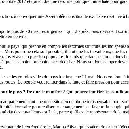
 octobre 2017 et qui étudie une réforme politique immédiate pour garant
onction, à convoquer une Assemblée constituante exclusive destinée à b
rte plus de 70 mesures urgentes – qui, d’après nous, devraient sortir l
ttre en oeuvre.
ur le pays, qui prenne en compte les réformes structurelles indispensabl
. Mais pour que cela soit possible, il faut que les travailleurs, que les
errains et avec la pression populaire. Je crois que dans les prochaines h
côté que la semaine prochaine sera décisive. Nous voulons camper devant
a.
ales et les grandes villes du pays le dimanche 21 mai. Nous voulons fair
 routes. Le peuple veut rentrer dans la lutte et faire pression pour acc
pour le pays ? De quelle manière ? Qui pourraient être les candidat
uveau parlement sont une nécessité démocratique indispensable pour sortir
gitimité nécessaire pour réaliser les changements en faveur du peuple qui
andidat des travailleurs est Lula, parce qu’il est le représentant de la m
ésentant de l’extrême droite, Marina Silva, qui essaiera de capter l’élect