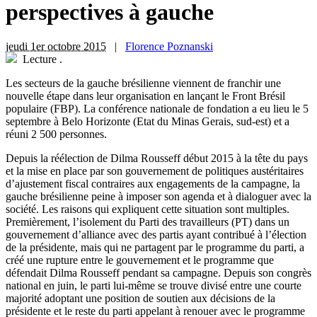
perspectives à gauche
jeudi 1er octobre 2015
|
Florence Poznanski
Lecture
.
L
es secteurs de la gauche brésilienne viennent de franchir une
nouvelle étape dans leur organisation en lançant le Front Brésil
populaire (FBP). La conférence nationale de fondation a eu lieu le 5
septembre à Belo Horizonte (Etat du Minas Gerais, sud-est) et a
réuni 2 500 personnes.
Depuis la réélection de Dilma Rousseff début 2015 à la tête du pays
et la mise en place par son gouvernement de politiques austéritaires
d’ajustement fiscal contraires aux engagements de la campagne, la
gauche brésilienne peine à imposer son agenda et à dialoguer avec la
société. Les raisons qui expliquent cette situation sont multiples.
Premièrement, l’isolement du Parti des travailleurs (PT) dans un
gouvernement d’alliance avec des partis ayant contribué à l’élection
de la présidente, mais qui ne partagent par le programme du parti, a
créé une rupture entre le gouvernement et le programme que
défendait Dilma Rousseff pendant sa campagne. Depuis son congrès
national en juin, le parti lui-même se trouve divisé entre une courte
majorité adoptant une position de soutien aux décisions de la
présidente et le reste du parti appelant à renouer avec le programme