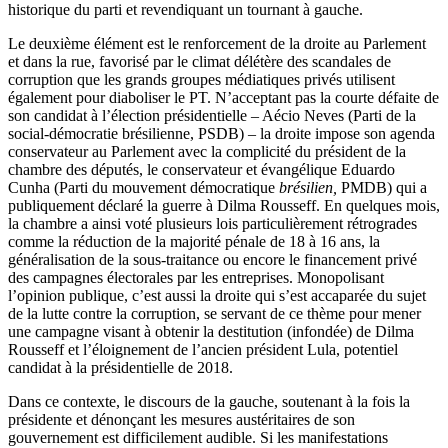
historique du parti et revendiquant un tournant à gauche.
Le deuxième élément est le renforcement de la droite au Parlement
et dans la rue, favorisé par le climat délétère des scandales de
corruption que les grands groupes médiatiques privés utilisent
également pour diaboliser le PT. N’acceptant pas la courte défaite de
son candidat à l’élection présidentielle – Aécio Neves (Parti de la
social-démocratie brésilienne, PSDB) – la droite impose son agenda
conservateur au Parlement avec la complicité du président de la
chambre des députés, le conservateur et évangélique Eduardo
Cunha (Parti du mouvement démocratique
brésilien,
PMDB) qui a
publiquement déclaré la guerre à Dilma Rousseff. En quelques mois,
la chambre a ainsi voté plusieurs lois particulièrement rétrogrades
comme la réduction de la majorité pénale de 18 à 16 ans, la
généralisation de la sous-traitance ou encore le financement privé
des campagnes électorales par les entreprises. Monopolisant
l’opinion publique, c’est aussi la droite qui s’est accaparée du sujet
de la lutte contre la corruption, se servant de ce thème pour mener
une campagne visant à obtenir la destitution (infondée) de Dilma
Rousseff et l’éloignement de l’ancien président Lula, potentiel
candidat à la présidentielle de 2018.
Dans ce contexte, le discours de la gauche, soutenant à la fois la
présidente et dénonçant les mesures austéritaires de son
gouvernement est difficilement audible. Si les manifestations