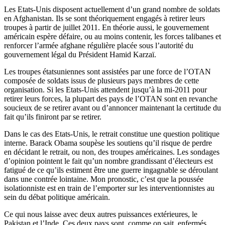
Les Etats-Unis disposent actuellement d’un grand nombre de soldats
en Afghanistan. Ils se sont théoriquement engagés à retirer leurs
troupes à partir de juillet 2011. En théorie aussi, le gouvernement
américain espère défaire, ou au moins contenir, les forces talibanes et
renforcer l’armée afghane régulière placée sous l’autorité du
gouvernement légal du Président Hamid Karzaï.
Les troupes étatsuniennes sont assistées par une force de l’OTAN
composée de soldats issus de plusieurs pays membres de cette
organisation. Si les Etats-Unis attendent jusqu’à la mi-2011 pour
retirer leurs forces, la plupart des pays de l’OTAN sont en revanche
soucieux de se retirer avant ou d’annoncer maintenant la certitude du
fait qu’ils finiront par se retirer.
Dans le cas des Etats-Unis, le retrait constitue une question politique
interne. Barack Obama soupèse les soutiens qu’il risque de perdre
en décidant le retrait, ou non, des troupes américaines. Les sondages
d’opinion pointent le fait qu’un nombre grandissant d’électeurs est
fatigué de ce qu’ils estiment être une guerre ingagnable se déroulant
dans une contrée lointaine. Mon pronostic, c’est que la poussée
isolationniste est en train de l’emporter sur les interventionnistes au
sein du débat politique américain.
Ce qui nous laisse avec deux autres puissances extérieures, le
Pakistan et l’Inde. Ces deux pays sont, comme on sait, enfermés