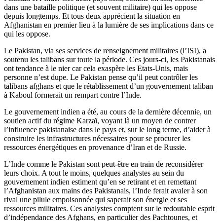
dans une bataille politique (et souvent militaire) qui les oppose
depuis longtemps. Et tous deux apprécient la situation en
Afghanistan en premier lieu à la lumière de ses implications dans ce
qui les oppose.
Le Pakistan, via ses services de renseignement militaires (l’ISI), a
soutenu les talibans sur toute la période. Ces jours-ci, les Pakistanais
ont tendance à le nier car cela exaspère les Etats-Unis, mais
personne n’est dupe. Le Pakistan pense qu’il peut contrôler les
talibans afghans et que le rétablissement d’un gouvernement taliban
à Kaboul formerait un rempart contre l’Inde.
Le gouvernement indien a été, au cours de la dernière décennie, un
soutien actif du régime Karzaï, voyant là un moyen de contrer
l’influence pakistanaise dans le pays et, sur le long terme, d’aider à
construire les infrastructures nécessaires pour se procurer les
ressources énergétiques en provenance d’Iran et de Russie.
L’Inde comme le Pakistan sont peut-être en train de reconsidérer
leurs choix. A tout le moins, quelques analystes au sein du
gouvernement indien estiment qu’en se retirant et en remettant
l’Afghanistan aux mains des Pakistanais, l’Inde ferait avaler à son
rival une pilule empoisonnée qui saperait son énergie et ses
ressources militaires. Ces analystes comptent sur le redoutable esprit
d’indépendance des Afghans, en particulier des Pachtounes, et