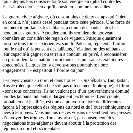
qui a depuis lors consacré toute son énergie au djihad contre les
Etats-Unis et tous ceux qu’il considère comme leurs alliés.
La guerre civile afghane, où ce sont plus de deux camps qui étaient
en conflit, n’a jamais cessé pendant toute cette période. Une force de
première importance, les talibans, a connu des hauts et des bas
pendant ces guerres. Actuellement, ils semblent de nouveau
connaître un considérable regain de vigueur. Puisque quasiment
presque tous forces extérieures, sauf le Pakistan, répètent à l’infini
tout le mal qu’ils pensent des talibans, l’obstination des talibans et
leur capacité à gagner du terrain a conduit, en privé, à reconsidérer
en profondeur la situation parmi toutes les puissances extérieures
concernées. La question « devons-nous poursuivre notre
engagement ? » est partout à l’ordre du jour.
Les pays voisins au nord et dans l’ouest – Ouzbékistan, Tadjikistan,
Russie (bien que celle-ci ne soit pas directement limitrophe) et l’Iran
- sont tous concernés. Ils ne veulent pas d’un gouvernement dominé
par des talibans militants et largement pachtounes. Leur crainte,
probablement justifiée, est que ce pouvoir se livre de différentes
façons à l’oppression des régions du nord et de l’ouest ethniquement
liées à leur pays. Mais aucuns de ces voisins ne semblent très pressés
d’envoyer des troupes. Tous favorisent, par conséquent, des
négociations inter-afghanes devant aboutir à la protection des
régions du nord et occidentales.