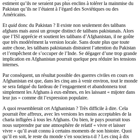
estiment qu’ils ne seraient pas plus enclins à tolérer la mainmise du
Pakistan qu’ils ne l’étaient à l’égard des Soviétiques ou des
Américains.
Et
quid
donc du Pakistan ? Il existe non seulement des talibans
afghans mais aussi un groupe distinct de talibans pakistanais. Alors
que l’ISI apprécie et soutient les talibans d’Afghanistan, il ne goûte
que très modérément la version locale. Sans doute plus que toute
autre chose, les talibans pakistanais distraient l’attention du Pakistan
et l’empêchent de s’occuper de l’Inde. Se dégager d’une trop grande
implication en Afghanistan pourrait quelque peu réduire les tensions
internes.
Par conséquent, un résultat possible des guerres civiles en cours en
Afghanistan est que, dans les cinq ans à venir environ, tout le monde
se sera fatigué du fardeau de l’engagement et abandonnera tout
simplement les Afghans à eux-mêmes, en les laissant « mijoter dans
leur jus » comme dit l’expression populaire.
A quoi ressemblerait cet Afghanistan ? Très difficile à dire. Cela
pourrait être affreux, avec les versions les moins acceptables de la
charia infligées à tous les Afghans. Ou bien, le pays pourrait tous
nous surprendre par une atmosphère de relatif « vivre et laisser
vivre » qu’il avait connu à certains moments de son histoire. Quoi
qu’il en soit, le reste du monde s’en souciera-t-il ? Les cinq à dix