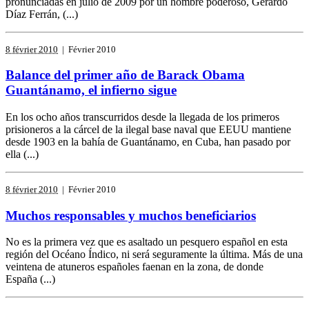
pronunciadas en julio de 2009 por un hombre poderoso, Gerardo
Díaz Ferrán, (...)
8 février 2010
| Février 2010
Balance del primer año de Barack Obama
Guantánamo, el infierno sigue
En los ocho años transcurridos desde la llegada de los primeros
prisioneros a la cárcel de la ilegal base naval que EEUU mantiene
desde 1903 en la bahía de Guantánamo, en Cuba, han pasado por
ella (...)
8 février 2010
| Février 2010
Muchos responsables y muchos beneficiarios
No es la primera vez que es asaltado un pesquero español en esta
región del Océano Índico, ni será seguramente la última. Más de una
veintena de atuneros españoles faenan en la zona, de donde
España (...)