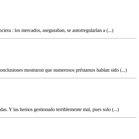
ciera : los mercados, aseguraban, se autorregularían a (...)
 conclusiones mostraron que numerosos préstamos habían sido (...)
as. Y las hemos gestionado terriblemente mal, pues solo (...)