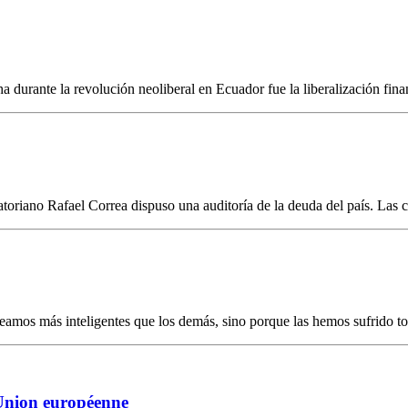
 durante la revolución neoliberal en Ecuador fue la liberalización finan
atoriano Rafael Correa dispuso una auditoría de la deuda del país. Las
eamos más inteligentes que los demás, sino porque las hemos sufrido tod
’Union européenne