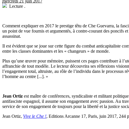
mercredi 21 juin 2017
Lecture
.
C
omment expliquer en 2017 le prestige têtu de Che Guevarra, la fasci
un point de vue fournis et argumentés, à contre-courant des poncifs e
assassinat.
Il est évident que se joue sur cette figure du combat anticapitaliste
entre les classes dominantes et les « changeurs » de monde.
Plus qu’une œuvre pour mémoire, puissent ces pages contribuer à l’utop
affranchie de tout modèle. Le lecteur découvrira ses réflexions visionna
l’engagement total, altruiste, au rôle de l’individu dans le processus r
l’homme au centre [...]. »
Jean Ortiz
est maître de conférences, syndicaliste et militant politique
antifasciste espagnol, il assume son engagement avec passion. Au travers
service de son engagement de toujours pour la liberté et la justice so
Jean Ortiz,
Vive le Che !
, Editions Arcanne 17, Paris, juin 2017, 244 