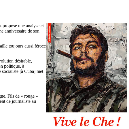
z propose une analyse et
me anniversaire de son
ille toujours aussi féroce
olution désirable,
n politique, à
e socialiste [à Cuba] met
agne. Fils de « rouge »
ent de journaliste au