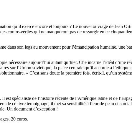
nation qu’il exerce encore et toujours ? Le nouvel ouvrage de Jean Orti
t des contre-vérités qui ne manqueront pas de ressurgir en ce cinquantiè
 comme dans son legs au mouvement pour l’émancipation humaine, une bata
ie nécessaire aujourd’hui autant qu’hier. Che incarne l’idéal d’une rév
ires sur l’Union soviétique, la place centrale qu’il accorde à l’éthique e
évolutionnaire. « C’est sans doute la première fois, écrit-il, qu’un systèm
. Il est spécialiste de l’histoire récente de l’Amérique latine et de l’Esp
 de ce livre témoignage, il met sa sensibilité à fleur de peau et son tal
ciale. Un document d’exception !
pages, 20 euros.